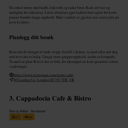
En enkel meny med kaffe, bakverk og raske biter. Rask service og
mulighet for takeaway. Liten sitteplass gjør kaféen best egnet for korte
pauser framfor lange opphold. Høyt vurdert av gjester, noe som tyder på
jevn kvalitet.
Planlegg ditt besøk
Kom når du trenger et raskt stopp: bestill i disken, ta med eller sett deg
ned hvis det er ledig. Unngå store gruppeopphold, stedet er kompakt.
Ta med en plan B hvis det er fullt, for eksempel en kort spasertur videre
i nabolaget.
https://www.instagram.com/rastro.cafe/
80 Leather Ln, London EC1N 7TR, UK
Cappadocia Cafe & Bistro
Mat og drikke
•
Restaurant
4,7
4,6