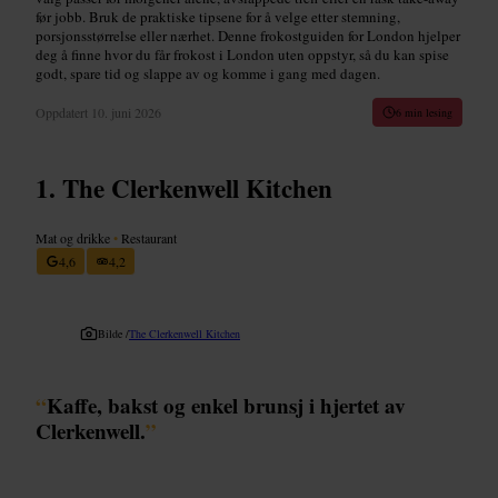
før jobb. Bruk de praktiske tipsene for å velge etter stemning,
porsjonsstørrelse eller nærhet. Denne frokostguiden for London hjelper
deg å finne hvor du får frokost i London uten oppstyr, så du kan spise
godt, spare tid og slappe av og komme i gang med dagen.
Oppdatert
10. juni 2026
6 min lesing
The Clerkenwell Kitchen
Mat og drikke
•
Restaurant
4,6
4,2
Bilde /
The Clerkenwell Kitchen
“
Kaffe, bakst og enkel brunsj i hjertet av
Clerkenwell.
”