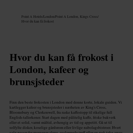
Bilde /
Google AI
Point A Hotels
/
London
/
Point A London, Kings Cross
/
Hvor du kan få frokost
Hvor du kan få frokost i
London, kafeer og
brunsjsteder
Finn den beste frokosten i London med denne korte, lokale guiden. Vi
kartlegger kafeer og brunsjsteder i nærheten av King's Cross,
Bloomsbury og Clerkenwell, fra raske kaffestopp til rikelige full
English-tallerkener. Start dagen med pålitelig kaffe, friske bakverk
eller et solid, varmt måltid, avhengig av tid og appetitt. Gå ut til
solfylte disker, koselige gårdsrom eller livlige nabolagsbistroer. Hvert
valg passer for morgener alene, avslappede treff eller en rask take-away