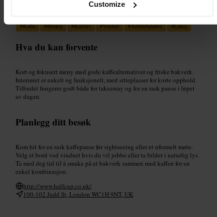
Egnet for
Customize
#
Kaffe
#
Brunsj
#
Kaféliv
#
Venner
#
Arbeidspause
#
Lunsj
Hva du kan forvente
Kort og fokusert meny med gode kaffealternativer og friske bakverk.
Interiøret er enkelt og funksjonelt, med sitteplasser for korte opphold.
Tilbudet fungerer godt både for takeaway og for en rask pause i løpet
av dagen.
Planlegg ditt besøk
Kom hit for en rask kaffepause før sightseeing eller et uformelt møte.
Velg et bord ved vinduet hvis du vil jobbe eller ta bilder i naturlig lys.
Ta med deg tid til å smake på et bakverk sammen med kaffen for en
enkel kombinasjon.
http://www.halfcup.co.uk/
100-102 Judd St, London WC1H 9NT, UK