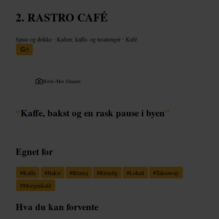
RASTRO CAFÉ
Spise og drikke
•
Kafeer, kaffe- og tesalonger
•
Kafé
5
Bilde /
Hot Dinners
“
Kaffe, bakst og en rask pause i byen
”
Egnet for
#
Kaffe
#
Bakst
#
Brunsj
#
Rimelig
#
Lokalt
#
Takeaway
#
Morgenkafé
Hva du kan forvente