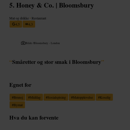
Honey & Co. | Bloomsbury
Mat og drikke
•
Restaurant
4,5
4,3
Bilde /
Bloomsbury - London
“
Småretter og stor smak i Bloomsbury
”
Egnet for
#
Brunsj
#
Middag
#
Sosialspising
#
Matopplevelse
#
Koselig
#
Bymat
Hva du kan forvente