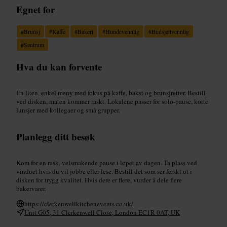
Egnet for
#
Brunsj
#
Kaffe
#
Bakeri
#
Hundevennlig
#
Budsjettvennlig
#
Sentrum
Hva du kan forvente
En liten, enkel meny med fokus på kaffe, bakst og brunsjretter. Bestill
ved disken, maten kommer raskt. Lokalene passer for solo-pause, korte
lunsjer med kollegaer og små grupper.
Planlegg ditt besøk
Kom for en rask, velsmakende pause i løpet av dagen. Ta plass ved
vinduet hvis du vil jobbe eller lese. Bestill det som ser ferskt ut i
disken for trygg kvalitet. Hvis dere er flere, vurder å dele flere
bakervarer.
https://clerkenwellkitchenevents.co.uk/
Unit G05, 31 Clerkenwell Close, London EC1R 0AT, UK