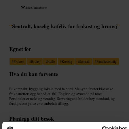
Bilde /
Tripadvisor
“
Sentralt, koselig kaféliv for frokost og brunsj
”
Egnet for
#
Frokost
#
Brunsj
#
Kaffe
#
Koselig
#
Sentralt
#
Familievennlig
Hva du kan forvente
Et kompakt, hyggelig lokale med få bord. Menyen favner klassiske
frokostretter: egg benedict, full English og avocado på toast.
Personalet er raskt og vennlig. Serveringene holder høy standard, og
ferskpresset juice er et anbefalt tillegg.
Planlegg ditt besøk