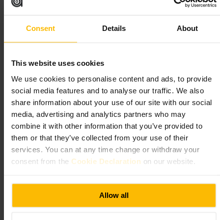
Kom tidlig på morgenen hvis du vil sikre bord, særlig i helgene.
Perfekt for et raskt måltid før eller etter togreisen. Prøv egg benedict
eller avocado på toast, og bestill ferskpresset appelsinjuice hvis
Consent
Details
About
tilgjengelig.
293 Grays Inn Rd, London WC1X 8QF, UK
This website uses cookies
HALFCUP KINGS CROSS
We use cookies to personalise content and ads, to provide
social media features and to analyse our traffic. We also
Spising og drikke
•
Kaféer, kaffe- og tesalonger
•
Kafé
share information about your use of our site with our social
4,5
media, advertising and analytics partners who may
combine it with other information that you’ve provided to
them or that they’ve collected from your use of their
Bilde /
HALFCUP
services. You can at any time change or withdraw your
consent from the
Cookie Declaration
on our website.
“
En enkel kafé i Kings Cross for kaffe og kort
lunsjpause.
”
Allow all