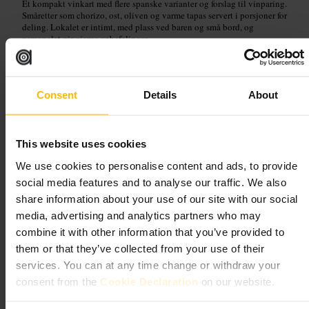
Et kompakt vinkart med flere spanske varianter og forslag til vinparing.
Småretter som chorizo, ost, oliven og varme tapas servert i porsjoner for
deling. Lokalet er intimt, med plass ved baren og små bord, og
personalet gir gjerne anbefalinger.
Planlegg ditt besøk
Consent
Details
About
Reserver bord hvis du kommer i helgen. Meld fra om allergier eller
preferanser når du bestiller, så får du bedre vinforslag. Kle deg uformelt,
og kom for en rolig kveld eller et kort møte over et par glass.
This website uses cookies
https://barrioja.co.uk/
We use cookies to personalise content and ads, to provide
social media features and to analyse our traffic. We also
The Racketeer
share information about your use of our site with our social
media, advertising and analytics partners who may
Mat og drikke
•
Bar
combine it with other information that you’ve provided to
4,8
4,8
them or that they’ve collected from your use of their
services. You can at any time change or withdraw your
consent from the
Cookie Declaration
on our website.
Bilde /
The Racketeer