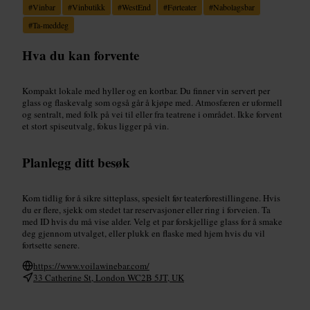
#
Vinbar
#
Vinbutikk
#
WestEnd
#
Førteater
#
Nabolagsbar
#
Ta-meddeg
Hva du kan forvente
Kompakt lokale med hyller og en kortbar. Du finner vin servert per
glass og flaskevalg som også går å kjøpe med. Atmosfæren er uformell
og sentralt, med folk på vei til eller fra teatrene i området. Ikke forvent
et stort spiseutvalg, fokus ligger på vin.
Planlegg ditt besøk
Kom tidlig for å sikre sitteplass, spesielt før teaterforestillingene. Hvis
du er flere, sjekk om stedet tar reservasjoner eller ring i forveien. Ta
med ID hvis du må vise alder. Velg et par forskjellige glass for å smake
deg gjennom utvalget, eller plukk en flaske med hjem hvis du vil
fortsette senere.
https://www.voilawinebar.com/
33 Catherine St, London WC2B 5JT, UK