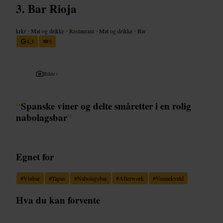
Bar Rioja
krkr
•
Mat og drikke
•
Restaurant
•
Mat og drikke
•
Bar
4,3
5
Bilde /
“
Spanske viner og delte småretter i en rolig
nabolagsbar
”
Egnet for
#
Vinbar
#
Tapas
#
Nabolagsbar
#
Afterwork
#
Vennekveld
Hva du kan forvente