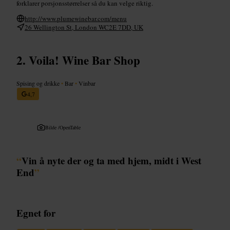
forklarer porsjonsstørrelser så du kan velge riktig.
http://www.plumewinebar.com/menu
26 Wellington St, London WC2E 7DD, UK
Voila! Wine Bar Shop
Spising og drikke
•
Bar
•
Vinbar
4,7
Bilde /
OpenTable
“
Vin å nyte der og ta med hjem, midt i West
End
”
Egnet for