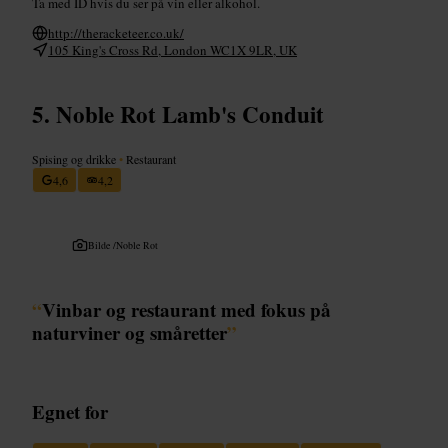
Ta med ID hvis du ser på vin eller alkohol.
http://theracketeer.co.uk/
105 King's Cross Rd, London WC1X 9LR, UK
Noble Rot Lamb's Conduit
Spising og drikke
•
Restaurant
4,6
4,2
Bilde /
Noble Rot
“
Vinbar og restaurant med fokus på
naturviner og småretter
”
Egnet for