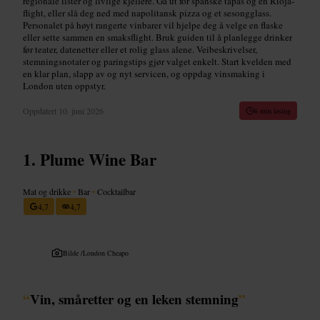
regionale lister og livlige kjellere. Gå ut for spanske tapas og en Rioja-
flight, eller slå deg ned med napolitansk pizza og et sesongglass.
Personalet på høyt rangerte vinbarer vil hjelpe deg å velge en flaske
eller sette sammen en smaksflight. Bruk guiden til å planlegge drinker
før teater, datenetter eller et rolig glass alene. Veibeskrivelser,
stemningsnotater og paringstips gjør valget enkelt. Start kvelden med
en klar plan, slapp av og nyt servicen, og oppdag vinsmaking i
London uten oppstyr.
Oppdatert
10. juni 2026
6 min lesing
Plume Wine Bar
Mat og drikke
•
Bar
•
Cocktailbar
4,7
4,7
Bilde /
London Cheapo
“
Vin, småretter og en leken stemning
”