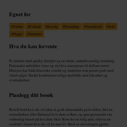
Egnet for
#
Vinbar
#
Cocktail
#
Koselig
#
Parmiddag
#
Vennekveld
#
Solo
#
Hygge
#
Småretter
Hva du kan forvente
Et interiør med quirky detaljer og en intim, samtalevennlig stemning.
Personalet anbefaler viner og sier hva som passer til delbare retter.
Menyen har både klassiske ostefat og småretter som passer godt med
vinutvalget. Stedet kombinerer rolige øyeblikk med lekenhet og
overraskelser.
Planlegg ditt besøk
Bestill bord hvis du vil sikre et godt sitteområde på kvelden. Del en
ostetallerken eller flatbread hvis dere er flere, og spør personalet om
vinforslag basert på hva dere liker. Kom for en rolig prat, eller ta en
cocktail i baren hvis du vil ha mer liv. Husk at serveringen gjerne