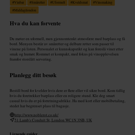
#
Vinbar
#
Småretter
#
Uformelt
#
Kveldsmat
#
Vinsmaking
#
Middagilondon
Hva du kan forvente
Du møter en uformell, men gjennomtenkt atmosfære med barplass og få
bord. Menyen består av småretter og delbare retter som passer til
vinene på listen. Personalet er kunnskapsrikt og kan foreslå viner etter
smak og humør. Rommet er kompakt, med fokus på vinopplevelsen
framfor storslått servering.
Planlegg ditt besøk
Bestill bord for kvelder hvis dere er flere eller vil sikre bord. Kom tidlig
hvis du foretrekker barplass eller en roligere stund. Kle deg smart
casual hvis du er på forretningsdrikke. Ha med kort eller mobilbetaling,
stedet har begrenset plass til bagasje.
http://www.noblerot.co.uk/
51 Lamb's Conduit St, London WC1N 3NB, UK
Lignende guider