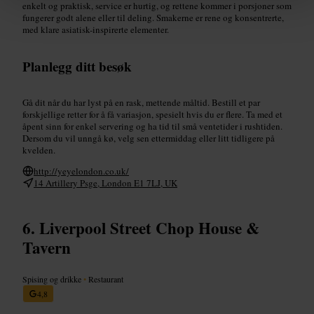
enkelt og praktisk, service er hurtig, og rettene kommer i porsjoner som
fungerer godt alene eller til deling. Smakerne er rene og konsentrerte,
med klare asiatisk-inspirerte elementer.
Planlegg ditt besøk
Gå dit når du har lyst på en rask, mettende måltid. Bestill et par
forskjellige retter for å få variasjon, spesielt hvis du er flere. Ta med et
åpent sinn for enkel servering og ha tid til små ventetider i rushtiden.
Dersom du vil unngå kø, velg sen ettermiddag eller litt tidligere på
kvelden.
http://yeyelondon.co.uk/
14 Artillery Psge, London E1 7LJ, UK
Liverpool Street Chop House &
Tavern
Spising og drikke
•
Restaurant
4,8