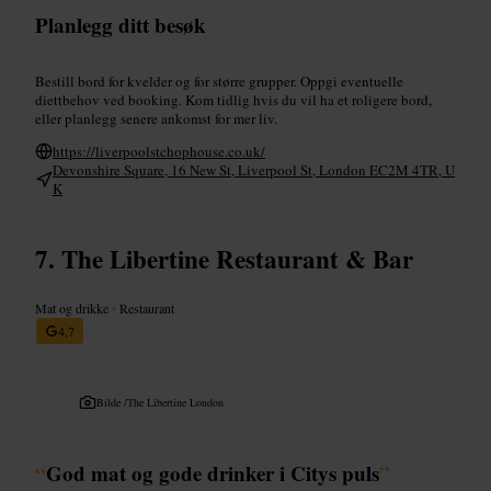
Planlegg ditt besøk
Bestill bord for kvelder og for større grupper. Oppgi eventuelle
diettbehov ved booking. Kom tidlig hvis du vil ha et roligere bord,
eller planlegg senere ankomst for mer liv.
https://liverpoolstchophouse.co.uk/
Devonshire Square, 16 New St, Liverpool St, London EC2M 4TR, U
K
The Libertine Restaurant & Bar
Mat og drikke
•
Restaurant
4,7
Bilde /
The Libertine London
“
God mat og gode drinker i Citys puls
”