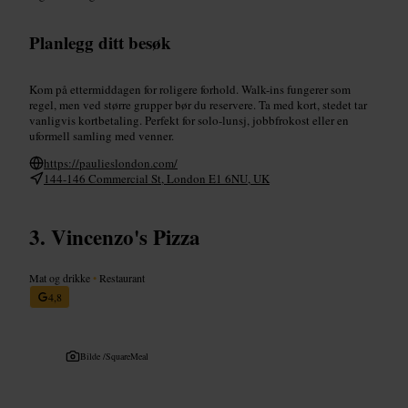
Planlegg ditt besøk
Kom på ettermiddagen for roligere forhold. Walk-ins fungerer som
regel, men ved større grupper bør du reservere. Ta med kort, stedet tar
vanligvis kortbetaling. Perfekt for solo-lunsj, jobbfrokost eller en
uformell samling med venner.
https://paulieslondon.com/
144-146 Commercial St, London E1 6NU, UK
Vincenzo's Pizza
Mat og drikke
•
Restaurant
4,8
Bilde /
SquareMeal