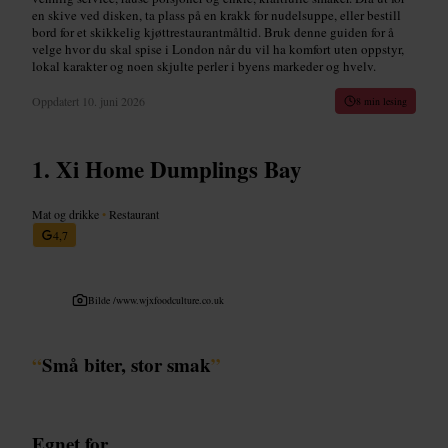
en skive ved disken, ta plass på en krakk for nudelsuppe, eller bestill
bord for et skikkelig kjøttrestaurantmåltid. Bruk denne guiden for å
velge hvor du skal spise i London når du vil ha komfort uten oppstyr,
lokal karakter og noen skjulte perler i byens markeder og hvelv.
Oppdatert
10. juni 2026
8 min lesing
Xi Home Dumplings Bay
Mat og drikke
•
Restaurant
4,7
Bilde /
www.wjxfoodculture.co.uk
“
Små biter, stor smak
”
Egnet for