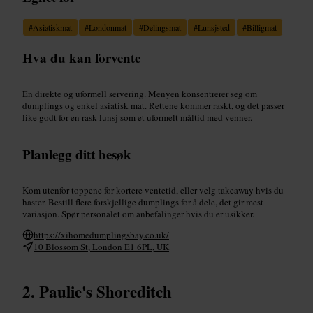
#
Asiatiskmat
#
Londonmat
#
Delingsmat
#
Lunsjsted
#
Billigmat
Hva du kan forvente
En direkte og uformell servering. Menyen konsentrerer seg om
dumplings og enkel asiatisk mat. Rettene kommer raskt, og det passer
like godt for en rask lunsj som et uformelt måltid med venner.
Planlegg ditt besøk
Kom utenfor toppene for kortere ventetid, eller velg takeaway hvis du
haster. Bestill flere forskjellige dumplings for å dele, det gir mest
variasjon. Spør personalet om anbefalinger hvis du er usikker.
https://xihomedumplingsbay.co.uk/
10 Blossom St, London E1 6PL, UK
Paulie's Shoreditch