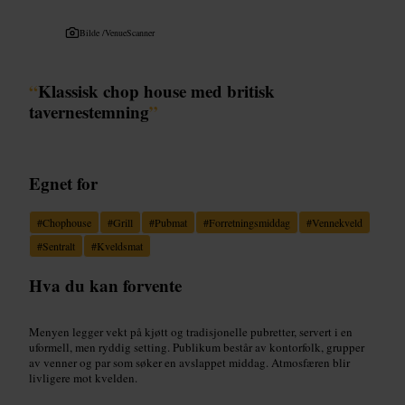
Bilde /
VenueScanner
“
Klassisk chop house med britisk
tavernestemning
”
Egnet for
#
Chophouse
#
Grill
#
Pubmat
#
Forretningsmiddag
#
Vennekveld
#
Sentralt
#
Kveldsmat
Hva du kan forvente
Menyen legger vekt på kjøtt og tradisjonelle pubretter, servert i en
uformell, men ryddig setting. Publikum består av kontorfolk, grupper
av venner og par som søker en avslappet middag. Atmosfæren blir
livligere mot kvelden.