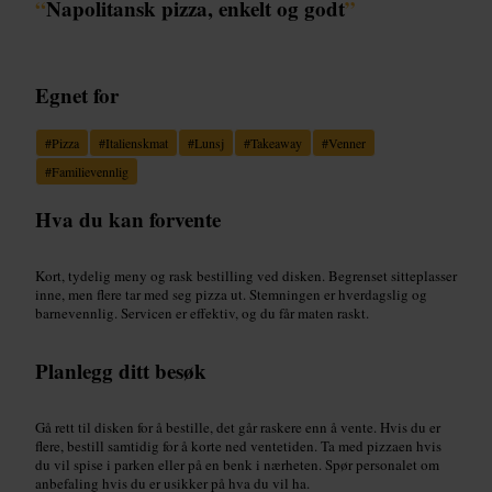
“
Napolitansk pizza, enkelt og godt
”
Egnet for
#
Pizza
#
Italienskmat
#
Lunsj
#
Takeaway
#
Venner
#
Familievennlig
Hva du kan forvente
Kort, tydelig meny og rask bestilling ved disken. Begrenset sitteplasser
inne, men flere tar med seg pizza ut. Stemningen er hverdagslig og
barnevennlig. Servicen er effektiv, og du får maten raskt.
Planlegg ditt besøk
Gå rett til disken for å bestille, det går raskere enn å vente. Hvis du er
flere, bestill samtidig for å korte ned ventetiden. Ta med pizzaen hvis
du vil spise i parken eller på en benk i nærheten. Spør personalet om
anbefaling hvis du er usikker på hva du vil ha.