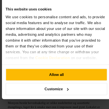
Mat og drikke
•
Restaurant
4,6
4,5
This website uses cookies
We use cookies to personalise content and ads, to provide
Bilde /
Time Out
social media features and to analyse our traffic. We also
share information about your use of our site with our social
media, advertising and analytics partners who may
“
En uformell plass for gode nudler og
combine it with other information that you’ve provided to
dampende dumplings.
”
them or that they’ve collected from your use of their
services. You can at any time change or withdraw your
consent from the
Cookie Declaration
on our website.
Egnet for
#
Nudler
#
Dumplings
#
Asiatiskmat
#
Londonmat
#
SlukMatlyst
Allow all
#
Hverdagsmiddag
Hva du kan forvente
Customize
Menyen består hovedsakelig av ulike nudelretter og assorterte
dumplings, laget for å smake mer enn å imponere med pynt. Lokalet er