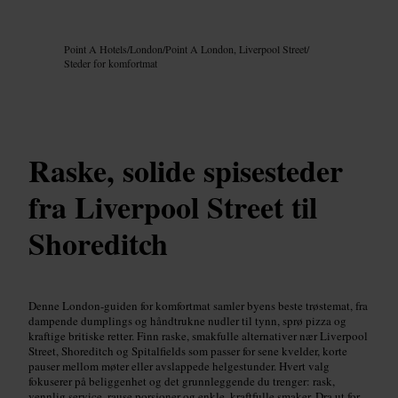
Bilde /
Google AI
Point A Hotels
/
London
/
Point A London, Liverpool Street
/
Steder for komfortmat
Raske, solide spisesteder
fra Liverpool Street til
Shoreditch
Denne London-guiden for komfortmat samler byens beste trøstemat, fra
dampende dumplings og håndtrukne nudler til tynn, sprø pizza og
kraftige britiske retter. Finn raske, smakfulle alternativer nær Liverpool
Street, Shoreditch og Spitalfields som passer for sene kvelder, korte
pauser mellom møter eller avslappede helgestunder. Hvert valg
fokuserer på beliggenhet og det grunnleggende du trenger: rask,
vennlig service, rause porsjoner og enkle, kraftfulle smaker. Dra ut for