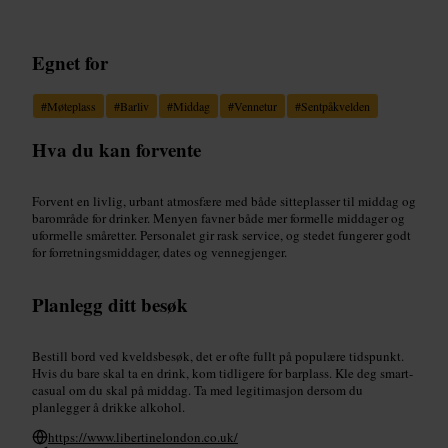
Egnet for
#
Møteplass
#
Barliv
#
Middag
#
Vennetur
#
Sentpåkvelden
Hva du kan forvente
Forvent en livlig, urbant atmosfære med både sitteplasser til middag og
barområde for drinker. Menyen favner både mer formelle middager og
uformelle småretter. Personalet gir rask service, og stedet fungerer godt
for forretningsmiddager, dates og vennegjenger.
Planlegg ditt besøk
Bestill bord ved kveldsbesøk, det er ofte fullt på populære tidspunkt.
Hvis du bare skal ta en drink, kom tidligere for barplass. Kle deg smart-
casual om du skal på middag. Ta med legitimasjon dersom du
planlegger å drikke alkohol.
https://www.libertinelondon.co.uk/