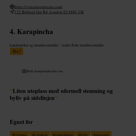
https://vincenzospizzas.com/
122 Bethnal Grn Rd, London E2 6DG, UK
Karapincha
Landemerker og utendørsområder
•
Andre flotte utendørsområder
4,7
Bilde /
karapinchakitchen.com
“
Liten uteplass med uformell stemning og
byliv på sidelinjen
”
Egnet for
#
Uteplass
#
Lokalmat
#
Gatekjøkken
#
Byliv
#
Spasertur