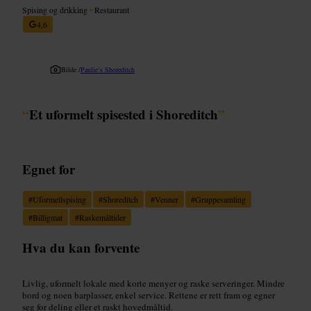
Spising og drikking
•
Restaurant
4,6
Bilde /
Paulie’s Shoreditch
“
Et uformelt spisested i Shoreditch
”
Egnet for
#
Uformellspising
#
Shoreditch
#
Venner
#
Gruppesamling
#
Billigmat
#
Raskemåltider
Hva du kan forvente
Livlig, uformelt lokale med korte menyer og raske serveringer. Mindre
bord og noen barplasser, enkel service. Rettene er rett fram og egner
seg for deling eller et raskt hovedmåltid.