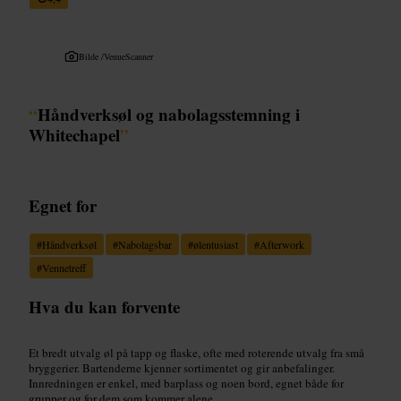
Bilde /
VenueScanner
“
Håndverksøl og nabolagsstemning i
Whitechapel
”
Egnet for
#
Håndverksøl
#
Nabolagsbar
#
ølentusiast
#
Afterwork
#
Vennetreff
Hva du kan forvente
Et bredt utvalg øl på tapp og flaske, ofte med roterende utvalg fra små
bryggerier. Bartenderne kjenner sortimentet og gir anbefalinger.
Innredningen er enkel, med barplass og noen bord, egnet både for
grupper og for dem som kommer alene.