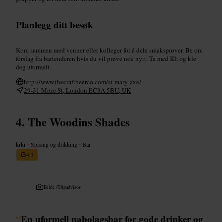
Planlegg ditt besøk
Kom sammen med venner eller kolleger for å dele smaksprøver. Be om
forslag fra bartenderen hvis du vil prøve noe nytt. Ta med ID, og kle
deg uformelt.
http://www.thecraftbeerco.com/st-mary-axe/
29-31 Mitre St, London EC3A 5BU, UK
The Woodins Shades
krkr
•
Spising og drikking
•
Bar
4,3
Bilde /
Tripadvisor
“
En uformell nabolagsbar for gode drinker og