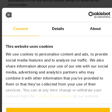
legitimasjon hvis du skal bestille alkohol. Beregn litt ekstra tid ved
travle kvelder.
https://www.nicholsonspubs.co.uk/restaurants/london/thewoodinss
hadesbishopsgatelondon?utm_source=google&utm_medium=orga
nic&utm_campaign=gmb-homepage
212 Bishopsgate, Greater, London EC2M 4PT, UK
Consent
Details
About
Williams Ale & Cider House
This website uses cookies
krkr
•
Mat og drikke
•
Bar
We use cookies to personalise content and ads, to provide
4,5
4,5
social media features and to analyse our traffic. We also
share information about your use of our site with our social
media, advertising and analytics partners who may
Bilde /
Tripadvisor
combine it with other information that you’ve provided to
them or that they’ve collected from your use of their
“
Øl, cider og dart i avslappet
services. You can at any time change or withdraw your
nabolagsstemning
”
consent from the
Cookie Declaration
on our website.