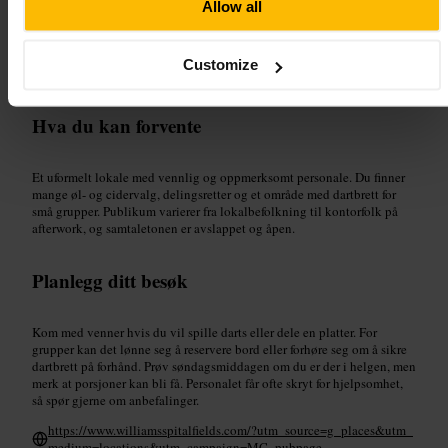
Allow all
Egnet for
#
Lokalpub
#
ølkaffe
#
Cider
#
Dart
#
Venneheng
Customize
#
Søndagsmiddag
#
Whitechapel
Hva du kan forvente
Et uformelt lokale med vennlig og oppmerksomt personale. Du finner
mange øl- og cidervalg, delingsretter og et område med dartbrett for
små grupper. Publikum varierer fra lokalbefolkning til kontorfolk på
afterwork, og samtaletonen er avslappet og åpen.
Planlegg ditt besøk
Kom med venner hvis du vil spille darts eller dele en platter. For
grupper kan det lønne seg å reservere bord eller forhøre seg om å sikre
dartbrett på forhånd. Prøv søndagsmiddagen om du er der i helgen, men
merk at porsjoner kan bli få. Personalet får ofte skryt for hjelpsomhet,
så spør gjerne om anbefalinger.
https://www.williamsspitalfields.com/?utm_source=g_places&utm_
medium=locations&utm_campaign=MC_pubpage