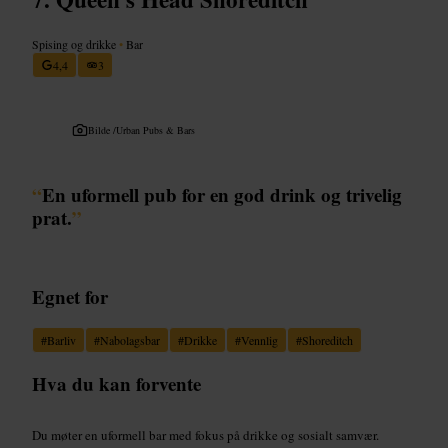
Spising og drikke
•
Bar
4,4
3
Bilde /
Urban Pubs & Bars
“
En uformell pub for en god drink og trivelig
prat.
”
Egnet for
#
Barliv
#
Nabolagsbar
#
Drikke
#
Vennlig
#
Shoreditch
Hva du kan forvente
Du møter en uformell bar med fokus på drikke og sosialt samvær.