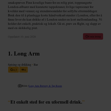
smaksprøver. Finn koselige barer for en rolig pint, topprangerte
London-ølbarer med kuraterte tappekraner, livlige taproomer for
kvelder med venner, og utendørsområder for solfylte ettermiddager.
Bruk den til å planlegge korte håndverksøl-runder i London, eller for å
finne hvor du kan drikke øl i London under en kort mellomlanding. Vi
holder det enkelt, praktisk og lokalt. Gå ut, prøv en flight, og slapp av
med en skikkelig pint.
Oppdatert
10. juni 2026
8 min lesing
Long Arm
Spising og drikking
•
Bar
4,3
4
Bilde /
Long Arm Brewery & Tap Room
“
Et enkelt sted for en uformell drink.
”