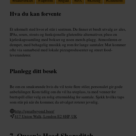
#
Håndverksøl
#
Taproom
#
ølglad
#
IPA
#
Koselig
#
Glutenfritt
Hva du kan forvente
Et uformelt sted hvor øl står i sentrum. Du finner et bredt utvalg av ales,
IPAs, sours, stouts og funksjonelle glutenfrie alternativer, pluss en
kjøleskapssamling med bokser og noen merch-plagg. Atmosfæren er
dempet, med behagelig musikk og rom for lange samtaler. Mat kommer
ofte via samarbeid med lokale pizzaprodusenter og street food-
leverandører.
Planlegg ditt besøk
Be om en smaksrunde hvis du vil teste flere stiler, personalet gir gode
anbefalinger. Kom tidlig om du vil ha uteplass, ta med venner for
brettspill eller velg en rolig ettermiddag for samtale. Sjekk hvilke taps
som står på når du kommer, da utvalget roterer jevnlig.
http://greatbeyond.beer/
417 Union Walk, London E2 8HP, UK
Queen's Head Shoreditch