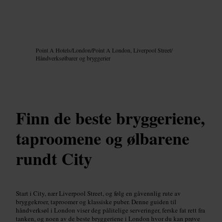
Bilde /
Google AI
Point A Hotels
/
London
/
Point A London, Liverpool Street
/
Håndverksølbarer og bryggerier
Finn de beste bryggeriene,
taproomene og ølbarene
rundt City
Start i City, nær Liverpool Street, og følg en gåvennlig rute av
bryggekroer, taproomer og klassiske puber. Denne guiden til
håndverksøl i London viser deg pålitelige serveringer, ferske fat rett fra
tanken, og noen av de beste bryggeriene i London hvor du kan prøve