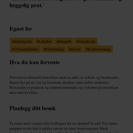
hyggelig prat.
”
Egnet for
#
Nabolagsbar
#
Lokalbar
#
Etterjobb
#
Vennekveld
#
Uformelledrinker
#
Pubstemning
#
ølvenn
#
Kveldsstemning
Hva du kan forvente
Forvent en uformell atmosfære med en miks av lokale og besøkende.
Baren byr på øl, vin og klassiske drinker, samt enkle småretter.
Personalet er praktisk og imøtekommende, og volumet på musikken
øker mot kvelden.
Planlegg ditt besøk
Ta turen med venner eller kollegaer for en uformell kveld. For større
grupper er det lurt å sjekke om de tar imot reservasjoner. Husk