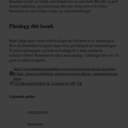
Interiøret er tett og intimt, med barplasser og små bord. Musikk og prat
danner bakgrunn, og stemningen blir ofte livlig utover kvelden.
Personale er vant til høyt tempo og raske bestillinger.
Planlegg ditt besøk
Kom i følge med venner eller kolleger for å få mest ut av stemningen.
Hvis du foretrekker roligere omgivelser, gå tidligere på ettermiddagen.
Ta med legitimasjon, og bruk en kartapp for å finne nærmeste
kollektivtilbud. Kombiner besøket med middag i nabolaget hvis du vil
gjøre kvelden komplett.
http://www.urbanpubsandbars.com/venues/queens-head-shoreditc
h?utm_source=gmb&utm_medium=organic&utm_campaign=home
page
222 Shoreditch High St, London E1 6PJ, UK
Lignende guider
VEILEDNING
Nattsteder