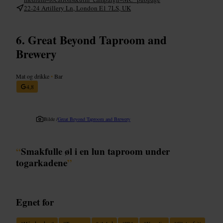
22-24 Artillery Ln, London E1 7LS, UK
Great Beyond Taproom and
Brewery
Mat og drikke
•
Bar
4,8
Bilde /
Great Beyond Taproom and Brewery
“
Smakfulle øl i en lun taproom under
togarkadene
”
Egnet for