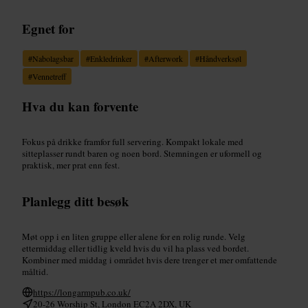
Egnet for
#
Nabolagsbar
#
Enkledrinker
#
Afterwork
#
Håndverksøl
#
Vennetreff
Hva du kan forvente
Fokus på drikke framfor full servering. Kompakt lokale med
sitteplasser rundt baren og noen bord. Stemningen er uformell og
praktisk, mer prat enn fest.
Planlegg ditt besøk
Møt opp i en liten gruppe eller alene for en rolig runde. Velg
ettermiddag eller tidlig kveld hvis du vil ha plass ved bordet.
Kombiner med middag i området hvis dere trenger et mer omfattende
måltid.
https://longarmpub.co.uk/
20-26 Worship St, London EC2A 2DX, UK