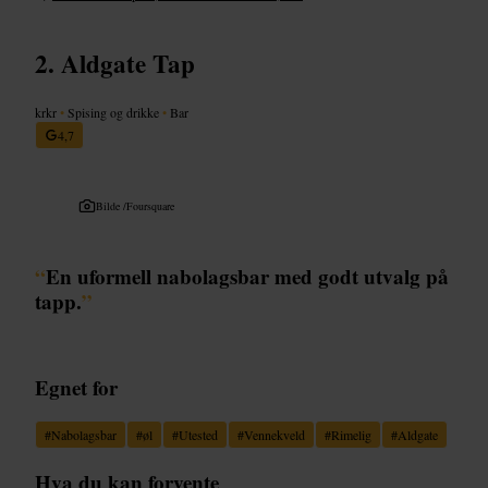
Aldgate Tap
krkr
•
Spising og drikke
•
Bar
4,7
Bilde /
Foursquare
“
En uformell nabolagsbar med godt utvalg på
tapp.
”
Egnet for
#
Nabolagsbar
#
øl
#
Utested
#
Vennekveld
#
Rimelig
#
Aldgate
Hva du kan forvente