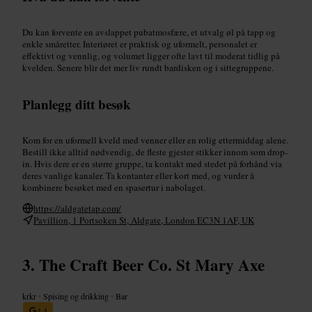
Du kan forvente en avslappet pubatmosfære, et utvalg øl på tapp og
enkle småretter. Interiøret er praktisk og uformelt, personalet er
effektivt og vennlig, og volumet ligger ofte lavt til moderat tidlig på
kvelden. Senere blir det mer liv rundt bardisken og i sittegruppene.
Planlegg ditt besøk
Kom for en uformell kveld med venner eller en rolig ettermiddag alene.
Bestill ikke alltid nødvendig, de fleste gjester stikker innom som drop-
in. Hvis dere er en større gruppe, ta kontakt med stedet på forhånd via
deres vanlige kanaler. Ta kontanter eller kort med, og vurder å
kombinere besøket med en spasertur i nabolaget.
https://aldgatetap.com/
Pavillion, 1 Portsoken St, Aldgate, London EC3N 1AF, UK
The Craft Beer Co. St Mary Axe
krkr
•
Spising og drikking
•
Bar
4,4