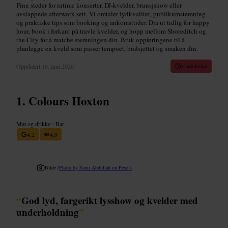
Finn steder for intime konserter, DJ-kvelder, brunsjshow eller
avslappede afterwork-sett. Vi omtaler lydkvalitet, publikumstemning
og praktiske tips som booking og ankomsttider. Dra ut tidlig for happy
hour, book i forkant på travle kvelder, og hopp mellom Shoreditch og
the City for å matche stemningen din. Bruk oppføringene til å
planlegge en kveld som passer tempoet, budsjettet og smaken din.
Oppdatert
10. juni 2026
8 min lesing
Colours Hoxton
Mat og drikke
•
Bar
4,2
4,9
Bilde /
Photo by Sami Abdullah on Pexels
“
God lyd, fargerikt lysshow og kvelder med
underholdning
”