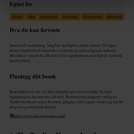
Egnet for
#
Uteliv
#
Bar
#
Shoreditch
#
Cocktails
#
Livemusikk
#
Etterjobb
Hva du kan forvente
Industriell innredning, lang bar og ståplass rundt scenen. Utvalget
favner håndverksøl, klassiske cocktails og noen originale miksere.
Musikken varierer fra DJ-sett til live-opptredener, med høyere lydnivå
mot kvelden.
Planlegg ditt besøk
Kom tidlig hvis du vil sikre sitteplass på travle kvelder. Ta med
legitimasjon, her serveres alkohol. Kortbetaling fungerer vanligvis.
Vurder bordreservasjon for større grupper, ellers egner stedet seg bra for
drop-in og etter-jobb-drinker.
http://www.strongroombar.com/