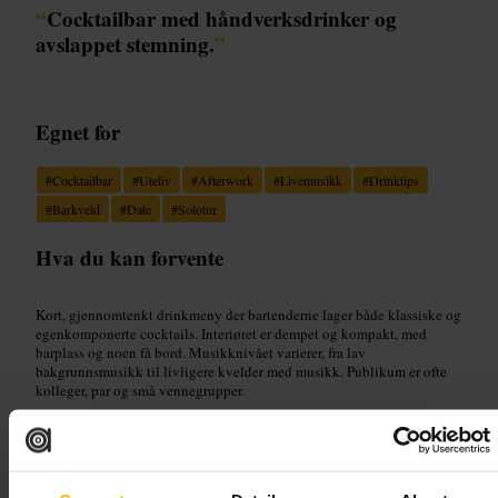
“
Cocktailbar med håndverksdrinker og
avslappet stemning.
”
Egnet for
#
Cocktailbar
#
Uteliv
#
Afterwork
#
Livemusikk
#
Drinktips
#
Barkveld
#
Date
#
Solotur
Hva du kan forvente
Kort, gjennomtenkt drinkmeny der bartenderne lager både klassiske og
egenkomponerte cocktails. Interiøret er dempet og kompakt, med
barplass og noen få bord. Musikknivået varierer, fra lav
bakgrunnsmusikk til livligere kvelder med musikk. Publikum er ofte
kolleger, par og små vennegrupper.
Planlegg ditt besøk