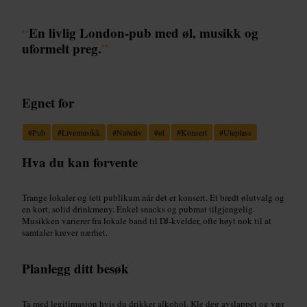
“
En livlig London-pub med øl, musikk og
uformelt preg.
”
Egnet for
#
Pub
#
Livemusikk
#
Natteliv
#
øl
#
Konsert
#
Uteplass
Hva du kan forvente
Trange lokaler og tett publikum når det er konsert. Et bredt ølutvalg og
en kort, solid drinkmeny. Enkel snacks og pubmat tilgjengelig.
Musikken varierer fra lokale band til DJ-kvelder, ofte høyt nok til at
samtaler krever nærhet.
Planlegg ditt besøk
Ta med legitimasjon hvis du drikker alkohol. Kle deg avslappet og vær