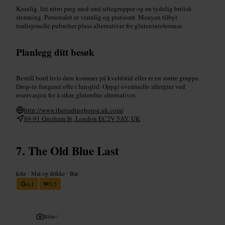
Koselig, litt retro preg med små sittegrupper og en tydelig britisk
stemning. Personalet er vennlig og pratsomt. Menyen tilbyr
tradisjonelle pubretter pluss alternativer for glutenintoleranse.
Planlegg ditt besøk
Bestill bord hvis dere kommer på kveldstid eller er en større gruppe.
Drop-in fungerer ofte i lunsjtid. Oppgi eventuelle allergier ved
reservasjon for å sikre glutenfrie alternativer.
http://www.thetradinghouse.uk.com/
89-91 Gresham St, London EC2V 5AY, UK
The Old Blue Last
krkr
•
Mat og drikke
•
Bar
4,1
3,5
Bilde /