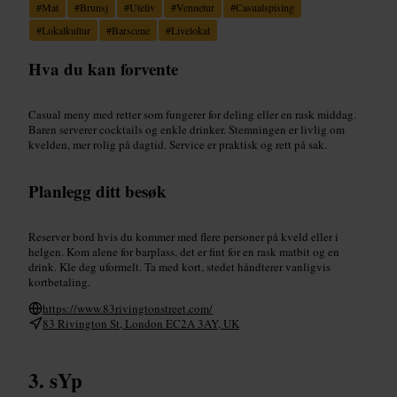
#
Mat
#
Brunsj
#
Uteliv
#
Vennetur
#
Casualspising
#
Lokalkultur
#
Barscene
#
Livelokal
Hva du kan forvente
Casual meny med retter som fungerer for deling eller en rask middag.
Baren serverer cocktails og enkle drinker. Stemningen er livlig om
kvelden, mer rolig på dagtid. Service er praktisk og rett på sak.
Planlegg ditt besøk
Reserver bord hvis du kommer med flere personer på kveld eller i
helgen. Kom alene for barplass, det er fint for en rask matbit og en
drink. Kle deg uformelt. Ta med kort, stedet håndterer vanligvis
kortbetaling.
https://www.83rivingtonstreet.com/
83 Rivington St, London EC2A 3AY, UK
sYp