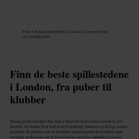
Bilde /
Google AI
Point A Hotels
/
London
/
Point A London, Liverpool Street
/
Live-musikksteder
Finn de beste spillestedene
i London, fra puber til
klubber
Denne guiden hjelper deg med å finne det beste innen Londons live-
musikk, fra intime East End-rom til romslige terrasser og livlige scener
på puber. Se på den som en kortfattet konsertguide for London, med
utvalgte spillesteder og de beste barene med live-musikk i London.