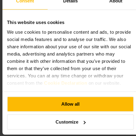
Consent
Details
About
Reserver bord hvis dere er flere eller kommer i helgen. Kom tidlig for
barplass og roligere samtaler. Spør bartenderen om anbefalinger, de
kjenner ofte signaturdrinkene. Kle deg avslappet, men ryddig.
https://www.thened.com/london/restaurants/the-nickel-bar?utm_so
This website uses cookies
urce=google&utm_medium=local&utm_campaign=bar-thenickelba
r
We use cookies to personalise content and ads, to provide
27 Poultry, London EC2R 8AJ, UK
social media features and to analyse our traffic. We also
share information about your use of our site with our social
Strongroom Bar
media, advertising and analytics partners who may
combine it with other information that you’ve provided to
them or that they’ve collected from your use of their
krkr
•
Spising og drikke
•
Bar
•
Pub
services. You can at any time change or withdraw your
4,2
3,5
consent from the
Cookie Declaration
on our website.
Bilde /
Adam Fenner
Allow all
“
Pub og bar med musikkfokus i Shoreditch.
”
Customize