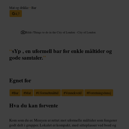
Mat og drikke
•
Bar
4,7
Bilde /
Things to do in the City of London - City of London
“
sYp , en uformell bar for enkle måltider og
gode samtaler.
”
Egnet for
#
Bar
#
Mat
#
Uformeltmåltid
#
Vennekveld
#
Forretningslunsj
Hva du kan forvente
Kom som du er. Menyen er rettet mot uformelle måltider som fungerer
godt delt i grupper. Lokalet er kompakt, med sitteplasser ved bord og