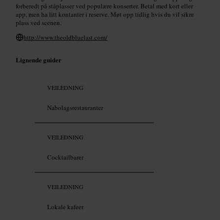
forberedt på ståplasser ved populære konserter. Betal med kort eller
app, men ha litt kontanter i reserve. Møt opp tidlig hvis du vil sikre
plass ved scenen.
http://www.theoldbluelast.com/
Lignende guider
VEILEDNING
Nabolagsrestauranter
VEILEDNING
Cocktailbarer
VEILEDNING
Lokale kafeer