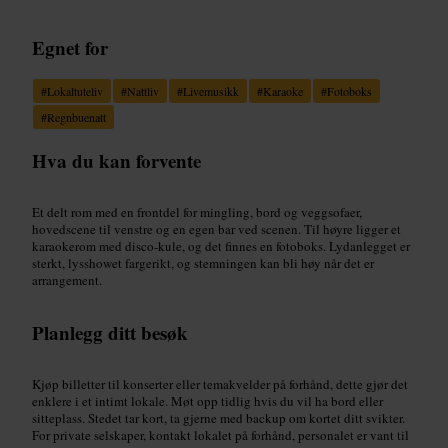
Egnet for
#
Lokaltuteliv
#
Nattliv
#
Livemusikk
#
Karaoke
#
Fotoboks
#
Regnbuenatt
Hva du kan forvente
Et delt rom med en frontdel for mingling, bord og veggsofaer,
hovedscene til venstre og en egen bar ved scenen. Til høyre ligger et
karaokerom med disco-kule, og det finnes en fotoboks. Lydanlegget er
sterkt, lysshowet fargerikt, og stemningen kan bli høy når det er
arrangement.
Planlegg ditt besøk
Kjøp billetter til konserter eller temakvelder på forhånd, dette gjør det
enklere i et intimt lokale. Møt opp tidlig hvis du vil ha bord eller
sitteplass. Stedet tar kort, ta gjerne med backup om kortet ditt svikter.
For private selskaper, kontakt lokalet på forhånd, personalet er vant til