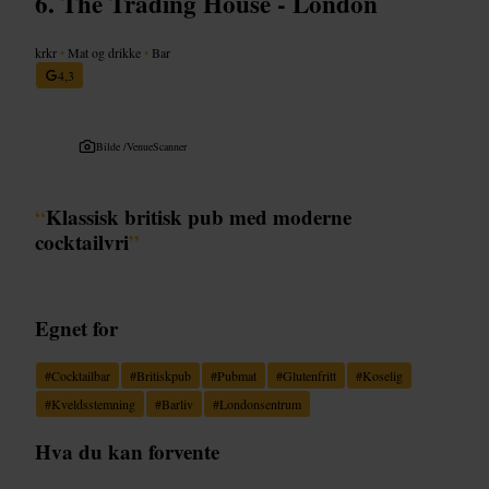
The Trading House - London
krkr
•
Mat og drikke
•
Bar
4,3
Bilde /
VenueScanner
“
Klassisk britisk pub med moderne
cocktailvri
”
Egnet for
#
Cocktailbar
#
Britiskpub
#
Pubmat
#
Glutenfritt
#
Koselig
#
Kveldsstemning
#
Barliv
#
Londonsentrum
Hva du kan forvente