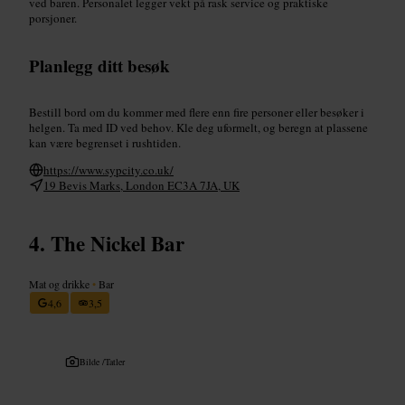
ved baren. Personalet legger vekt på rask service og praktiske
porsjoner.
Planlegg ditt besøk
Bestill bord om du kommer med flere enn fire personer eller besøker i
helgen. Ta med ID ved behov. Kle deg uformelt, og beregn at plassene
kan være begrenset i rushtiden.
https://www.sypcity.co.uk/
19 Bevis Marks, London EC3A 7JA, UK
The Nickel Bar
Mat og drikke
•
Bar
4,6
3,5
Bilde /
Tatler