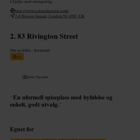
å hjelpe med arrangering.
http://www.colourshoxton.com/
2-4 Hoxton Square, London N1 6NU, UK
83 Rivington Street
Mat og drikke
•
Restaurant
4,1
Bilde /
Tagvenue
“
En uformell spiseplass med byfølelse og
enkelt, godt utvalg.
”
Egnet for