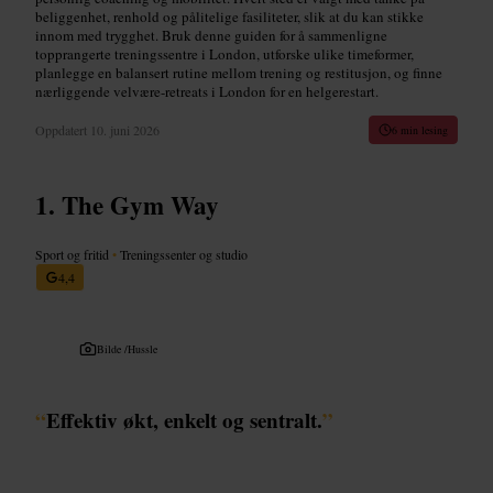
beliggenhet, renhold og pålitelige fasiliteter, slik at du kan stikke
innom med trygghet. Bruk denne guiden for å sammenligne
topprangerte treningssentre i London, utforske ulike timeformer,
planlegge en balansert rutine mellom trening og restitusjon, og finne
nærliggende velvære-retreats i London for en helgerestart.
Oppdatert
10. juni 2026
6 min lesing
The Gym Way
Sport og fritid
•
Treningssenter og studio
4,4
Bilde /
Hussle
“
Effektiv økt, enkelt og sentralt.
”