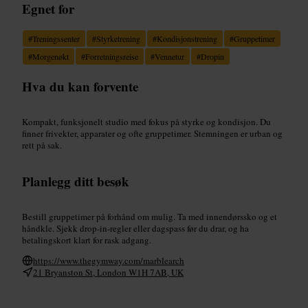
Egnet for
#
Treningssenter
#
Styrketrening
#
Kondisjonstrening
#
Gruppetimer
#
Morgenøkt
#
Forretningsreise
#
Vennetur
#
Dropin
Hva du kan forvente
Kompakt, funksjonelt studio med fokus på styrke og kondisjon. Du
finner frivekter, apparater og ofte gruppetimer. Stemningen er urban og
rett på sak.
Planlegg ditt besøk
Bestill gruppetimer på forhånd om mulig. Ta med innendørssko og et
håndkle. Sjekk drop-in-regler eller dagspass før du drar, og ha
betalingskort klart for rask adgang.
https://www.thegymway.com/marblearch
21 Bryanston St, London W1H 7AB, UK