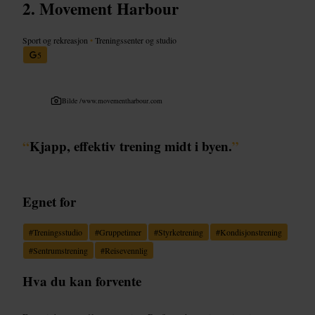
Movement Harbour
Sport og rekreasjon
•
Treningssenter og studio
5
Bilde /
www.movementharbour.com
“
Kjapp, effektiv trening midt i byen.
”
Egnet for
#
Treningsstudio
#
Gruppetimer
#
Styrketrening
#
Kondisjonstrening
#
Sentrumstrening
#
Reisevennlig
Hva du kan forvente