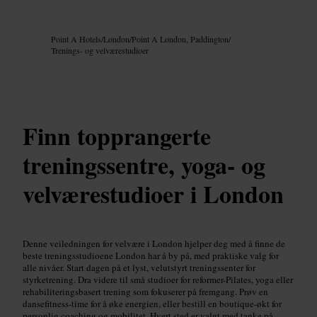
Bilde /
Google AI
Point A Hotels
/
London
/
Point A London, Paddington
/
Trenings- og velværestudioer
Finn topprangerte
treningssentre, yoga- og
velværestudioer i London
Denne veiledningen for velvære i London hjelper deg med å finne de
beste treningsstudioene London har å by på, med praktiske valg for
alle nivåer. Start dagen på et lyst, velutstyrt treningssenter for
styrketrening. Dra videre til små studioer for reformer-Pilates, yoga eller
rehabiliteringsbasert trening som fokuserer på fremgang. Prøv en
dansefitness-time for å øke energien, eller bestill en boutique-økt for
personlig coaching og mobilitet. Hvert sted er valgt med tanke på