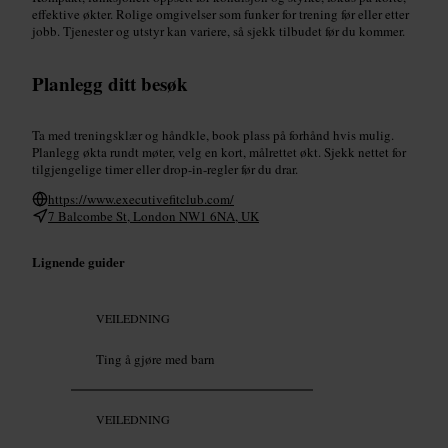
effektive økter. Rolige omgivelser som funker for trening før eller etter
jobb. Tjenester og utstyr kan variere, så sjekk tilbudet før du kommer.
Planlegg ditt besøk
Ta med treningsklær og håndkle, book plass på forhånd hvis mulig.
Planlegg økta rundt møter, velg en kort, målrettet økt. Sjekk nettet for
tilgjengelige timer eller drop-in-regler før du drar.
https://www.executivefitclub.com/
7 Balcombe St, London NW1 6NA, UK
Lignende guider
VEILEDNING
Ting å gjøre med barn
VEILEDNING