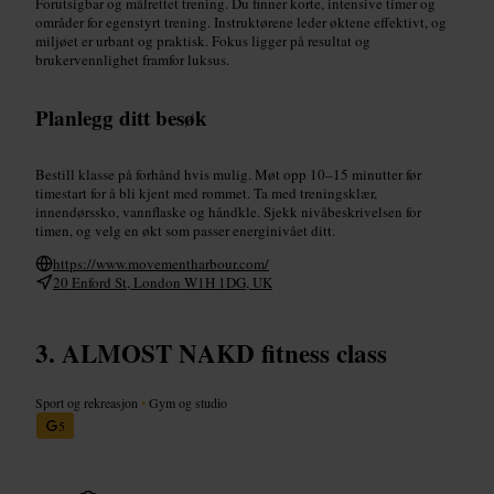
Forutsigbar og målrettet trening. Du finner korte, intensive timer og
områder for egenstyrt trening. Instruktørene leder øktene effektivt, og
miljøet er urbant og praktisk. Fokus ligger på resultat og
brukervennlighet framfor luksus.
Planlegg ditt besøk
Bestill klasse på forhånd hvis mulig. Møt opp 10–15 minutter før
timestart for å bli kjent med rommet. Ta med treningsklær,
innendørssko, vannflaske og håndkle. Sjekk nivåbeskrivelsen for
timen, og velg en økt som passer energinivået ditt.
https://www.movementharbour.com/
20 Enford St, London W1H 1DG, UK
ALMOST NAKD fitness class
Sport og rekreasjon
•
Gym og studio
5