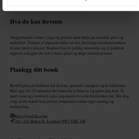
#
Forretningsreise
#
Ensomreise
#
Vennetur
Hva du kan forvente
Gruppebaserte timer i yoga og pilates med fokus på teknikk, pust og
mobilitet. Timene er tilpasset ulike nivåer, fra rolige restitusjonsøkter
til mer aktive klasser. Studioet har et ryddig innemiljø og et praktisk
oppsett som gjør det lett å finne plass og følge instruksjonene.
Planlegg ditt besøk
Bestill plass på forhånd når du kan, spesielt i morgen- og kveldstimer.
Møt opp 10–15 minutter før timen for å finne ro og gjøre deg klar. Ta
med vann og eventuelt egen yogamatte hvis du foretrekker det. Kle deg
i lag så du enkelt kan justere temperatur under oppvarming og
nedkjøling.
http://totalchi.com/
241, 243 Baker St, London NW1 6XE, UK