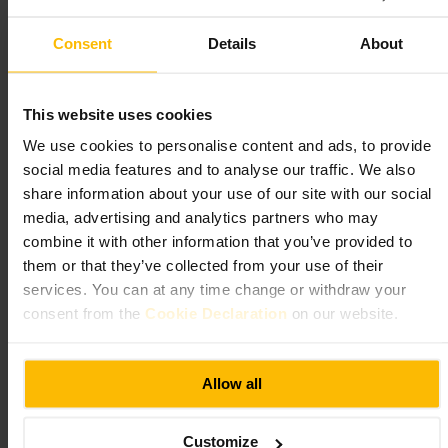
og oppvarming. Ta med treningsklær, vannflaske og håndkle. Gi
instruktøren beskjed om skader eller begrensninger.
Consent
Details
About
https://www.thatgingerliza.com/almost-nakd
Fitness First Baker St, 55 Baker St, London W1U 8EW, UK
This website uses cookies
Total Chi Yoga + Pilates
We use cookies to personalise content and ads, to provide
social media features and to analyse our traffic. We also
Sport og rekreasjon
•
Gym og studio
•
Yogastudio
share information about your use of our site with our social
4,8
media, advertising and analytics partners who may
combine it with other information that you’ve provided to
Bilde /
The Merit Club
them or that they’ve collected from your use of their
services. You can at any time change or withdraw your
consent from the
Cookie Declaration
on our website.
“
Yoga og pilates som passer inn i bylivet.
”
Allow all
Egnet for
Customize
#
Yoga
#
Pilates
#
Trening
#
Avslapning
#
Sentralt