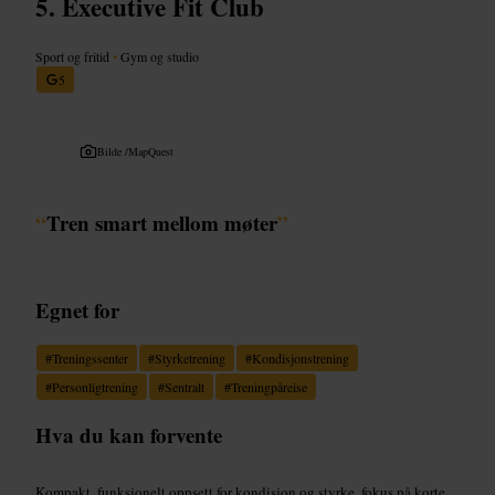
Executive Fit Club
Sport og fritid
•
Gym og studio
5
Bilde /
MapQuest
“
Tren smart mellom møter
”
Egnet for
#
Treningssenter
#
Styrketrening
#
Kondisjonstrening
#
Personligtrening
#
Sentralt
#
Treningpåreise
Hva du kan forvente
Kompakt, funksjonelt oppsett for kondisjon og styrke, fokus på korte,