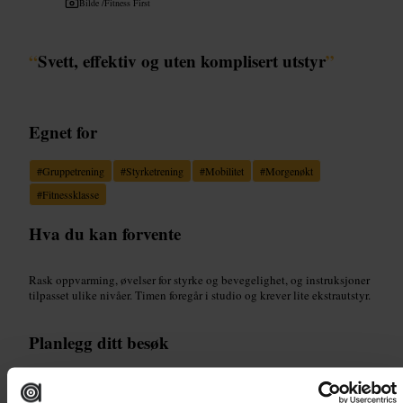
Bilde /
Fitness First
“
Svett, effektiv og uten komplisert utstyr
”
Egnet for
#
Gruppetrening
#
Styrketrening
#
Mobilitet
#
Morgenøkt
#
Fitnessklasse
Hva du kan forvente
Rask oppvarming, øvelser for styrke og bevegelighet, og instruksjoner
tilpasset ulike nivåer. Timen foregår i studio og krever lite ekstrautstyr.
Planlegg ditt besøk
Reserver plass før du kommer. Møt 10–15 minutter tidlig for innsjekk