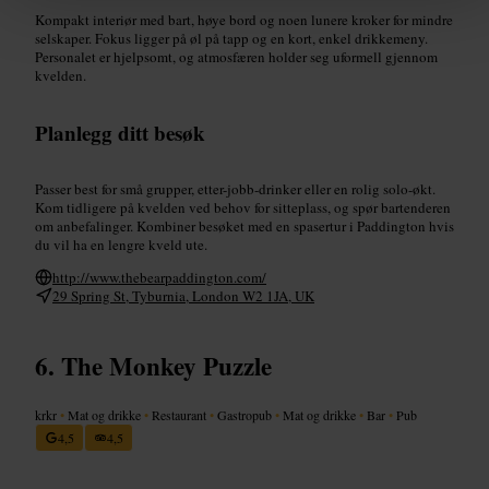
Kompakt interiør med bart, høye bord og noen lunere kroker for mindre
selskaper. Fokus ligger på øl på tapp og en kort, enkel drikkemeny.
Personalet er hjelpsomt, og atmosfæren holder seg uformell gjennom
kvelden.
Planlegg ditt besøk
Passer best for små grupper, etter-jobb-drinker eller en rolig solo-økt.
Kom tidligere på kvelden ved behov for sitteplass, og spør bartenderen
om anbefalinger. Kombiner besøket med en spasertur i Paddington hvis
du vil ha en lengre kveld ute.
http://www.thebearpaddington.com/
29 Spring St, Tyburnia, London W2 1JA, UK
The Monkey Puzzle
krkr
•
Mat og drikke
•
Restaurant
•
Gastropub
•
Mat og drikke
•
Bar
•
Pub
4,5
4,5