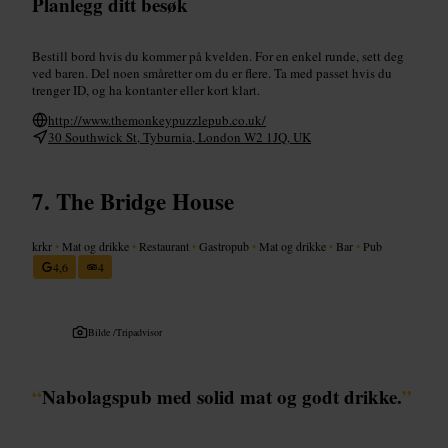
Planlegg ditt besøk
Bestill bord hvis du kommer på kvelden. For en enkel runde, sett deg
ved baren. Del noen småretter om du er flere. Ta med passet hvis du
trenger ID, og ha kontanter eller kort klart.
http://www.themonkeypuzzlepub.co.uk/
30 Southwick St, Tyburnia, London W2 1JQ, UK
The Bridge House
krkr
•
Mat og drikke
•
Restaurant
•
Gastropub
•
Mat og drikke
•
Bar
•
Pub
4,6
4
Bilde /
Tripadvisor
“
Nabolagspub med solid mat og godt drikke.
”