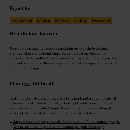
Egnet for
#
Nabolagspub
#
Godmat
#
Uformelt
#
Lokaløl
#
Vennestund
Hva du kan forvente
Tregulv og en lang bar, enkel innredning og vennlig betjening.
Menyen fokuserer på komfortmat og delbare retter, pluss et par
klassiske søndagsretter. Drikkemenyen har lokale og internasjonale øl,
samt enkle cocktails. Stemmningen er uformell og egnet for både små
grupper og solo-gjester.
Planlegg ditt besøk
Bestill bord for større grupper, ellers fungerer barplass bra hvis du vil
spise raskt. Sjekk om de har ledige bord før kveldstoppen i helgen.
Spør personalet om anbefalinger hvis du vil kombinere mat og øl. Ta
med kort, de fleste steder aksepterer kontaktløs betaling.
https://www.thebridgehouselittlevenice.co.uk/?utm_source=google
&utm_medium=organic&utm_campaign=gmb-homepage