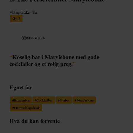
Mat og drikke
•
Bar
4,7
Bilde /
Yelp UK
“
Koselig bar i Marylebone med gode
cocktailer og et rolig preg.
”
Egnet for
#
Koseligbar
#
Cocktailbar
#
Vinbar
#
Marylebone
#
Ettermiddagsdrink
Hva du kan forvente