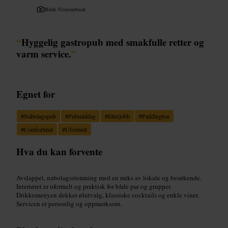
Bilde /
Useyourlocal
“
Hyggelig gastropub med smakfulle retter og
varm service.
”
Egnet for
#
Nabolagspub
#
Pubmiddag
#
Etterjobb
#
Paddington
#
Comfortmat
#
Uformelt
Hva du kan forvente
Avslappet, nabolagsstemning med en miks av lokale og besøkende.
Interiøret er uformelt og praktisk for både par og grupper.
Drikkemenyen dekker ølutvalg, klassiske cocktails og enkle viner.
Servicen er personlig og oppmerksom.