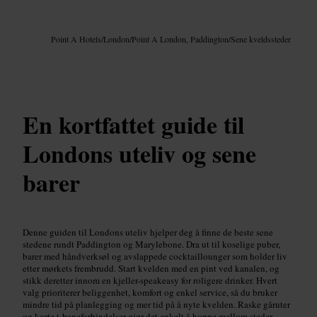
Bilde /
Google AI
Point A Hotels
/
London
/
Point A London, Paddington
/
Sene kveldssteder
En kortfattet guide til
Londons uteliv og sene
barer
Denne guiden til Londons uteliv hjelper deg å finne de beste sene
stedene rundt Paddington og Marylebone. Dra ut til koselige puber,
barer med håndverksøl og avslappede cocktaillounger som holder liv
etter mørkets frembrudd. Start kvelden med en pint ved kanalen, og
stikk deretter innom en kjeller-speakeasy for roligere drinker. Hvert
valg prioriterer beliggenhet, komfort og enkel service, så du bruker
mindre tid på planlegging og mer tid på å nyte kvelden. Raske gåruter
og korte t-baneforbindelser gjør det enkelt å hoppe mellom steder.