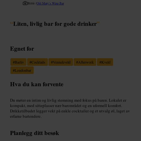
Bilde /
Old Mary’s Wine Bar
“
Liten, livlig bar for gode drinker
”
Egnet for
#
Barliv
#
Cocktails
#
Vennekveld
#
Afterwork
#
Kveld
#
Londonbar
Hva du kan forvente
Du møter en intim og livlig stemning med fokus på baren. Lokalet er
kompakt, med sitteplasser nær barområdet og en uformell komfort.
Drikketilbudet legger vekt på enkle cocktailer og et utvalg øl, laget av
erfarne bartendere.
Planlegg ditt besøk