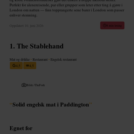
Perfekt for alenereisende, par eller grupper som leter etter ting å gjøre i
London om natten — finn topprangerte sene barer i London som passer
enhver stemning.
Oppdatert
10. juni 2026
8 min lesing
The Stablehand
Mat og drikke
•
Restaurant
•
Engelsk restaurant
4,5
4,5
Bilde /
TheFork
“
Solid engelsk mat i Paddington
”
Egnet for