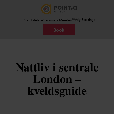
My Bookings
Our Hotels
Become a Member
Book
Nattliv i sentrale
London –
kveldsguide