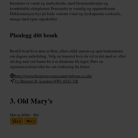
Interiøret er varmt og innbydende, med blomsterdetaljer og
komfortable sitteplasser. Personalet er vennlig og oppmerksomt.
Drikkemenyen byr på både varierte viner og nyskapende cocktails,
mange med egne oppskrifter.
Planlegg ditt besøk
Bestill bord hvis dere er flere, ellers stikk innom og spør bartenderen
om dagens anbefaling. Velg en lenestol hvis du vil ta det med ro, eller
slå deg ned ved baren for å se drinkene bli laget. Prøv en
signaturcocktail eller be om vinforslag fra listen.
http://www.theperseverancemarylebone.co.uk/
11 Shroton St, London NW1 6UG, UK
Old Mary's
Mat og drikke
•
Bar
4,6
4,7