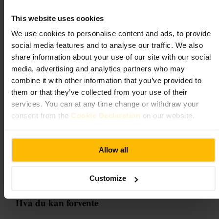
The Bear Pub
This website uses cookies
We use cookies to personalise content and ads, to provide
krkr
•
Mat og drikke
•
Bar
•
Pub
social media features and to analyse our traffic. We also
4,7
share information about your use of our site with our social
media, advertising and analytics partners who may
Bilde /
www.thebearpaddington.com
combine it with other information that you’ve provided to
them or that they’ve collected from your use of their
services. You can at any time change or withdraw your
“
En vennlig nabolagspub i Paddington
”
consent from the
Cookie Declaration
on our website.
Egnet for
Allow all
#
Nabolagspub
#
Etterjobb
#
Venneheng
#
Lokaløl
#
Pubstemning
Customize
#
Uformelt
Hva du kan forvente