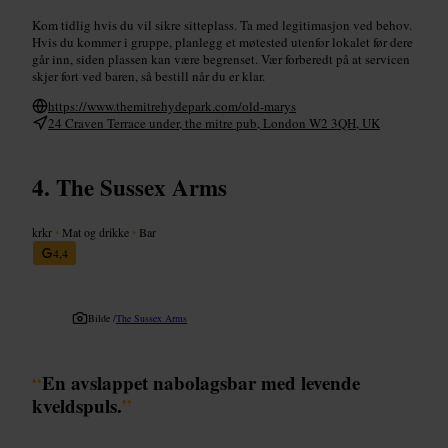
Kom tidlig hvis du vil sikre sitteplass. Ta med legitimasjon ved behov.
Hvis du kommer i gruppe, planlegg et møtested utenfor lokalet før dere
går inn, siden plassen kan være begrenset. Vær forberedt på at servicen
skjer fort ved baren, så bestill når du er klar.
https://www.themitrehydepark.com/old-marys
24 Craven Terrace under, the mitre pub, London W2 3QH, UK
The Sussex Arms
krkr
•
Mat og drikke
•
Bar
4,4
Bilde /
The Sussex Arms
“
En avslappet nabolagsbar med levende
kveldspuls.
”