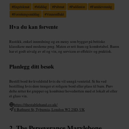
#
Engelskmat
#
Middag
#
Pubmat
#
Paddinton
#
Familievennlig
#
Forretningsmiddag
#
Venneutflukt
Hva du kan forvente
Rustikk, enkel innredning og en meny som bygger på britiske
klassikere med moderne preg. Maten er rett fram og komfortabel. Baren
har et godt utvalg av øl og vin, og servicen er effektiv og praktisk.
Planlegg ditt besøk
Bestill bord for kveldstid hvis du vil unngå ventetid. Si fra ved
bestilling hvis dere trenger et roligere bord eller plass til barn. Prøv
delte retter for grupper og kombiner hovedretten med et lokalt øl eller
et glass vin.
https://thestablehand.co.uk/
4 Bathurst St, Tyburnia, London W2 2SD, UK
The Perseverance Marylebone