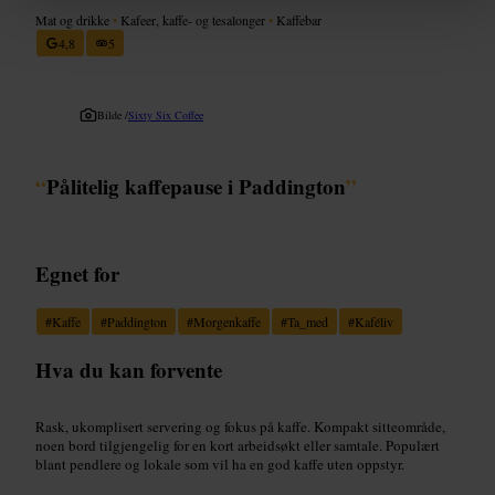
Mat og drikke
•
Kafeer, kaffe- og tesalonger
•
Kaffebar
4,8
5
Bilde /
Sixty Six Coffee
“
Pålitelig kaffepause i Paddington
”
Egnet for
#
Kaffe
#
Paddington
#
Morgenkaffe
#
Ta_med
#
Kaféliv
Hva du kan forvente
Rask, ukomplisert servering og fokus på kaffe. Kompakt sitteområde,
noen bord tilgjengelig for en kort arbeidsøkt eller samtale. Populært
blant pendlere og lokale som vil ha en god kaffe uten oppstyr.