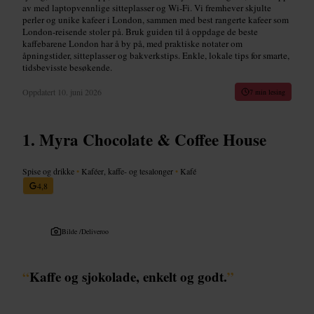
av med laptopvennlige sitteplasser og Wi-Fi. Vi fremhever skjulte
perler og unike kafeer i London, sammen med best rangerte kafeer som
London-reisende stoler på. Bruk guiden til å oppdage de beste
kaffebarene London har å by på, med praktiske notater om
åpningstider, sitteplasser og bakverkstips. Enkle, lokale tips for smarte,
tidsbevisste besøkende.
Oppdatert
10. juni 2026
7 min lesing
Myra Chocolate & Coffee House
Spise og drikke
•
Kaféer, kaffe- og tesalonger
•
Kafé
4,8
Bilde /
Deliveroo
“
Kaffe og sjokolade, enkelt og godt.
”