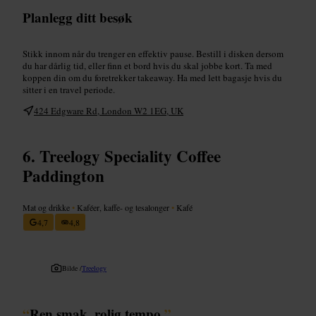
Planlegg ditt besøk
Stikk innom når du trenger en effektiv pause. Bestill i disken dersom
du har dårlig tid, eller finn et bord hvis du skal jobbe kort. Ta med
koppen din om du foretrekker takeaway. Ha med lett bagasje hvis du
sitter i en travel periode.
424 Edgware Rd, London W2 1EG, UK
Treelogy Speciality Coffee
Paddington
Mat og drikke
•
Kaféer, kaffe- og tesalonger
•
Kafé
4,7
4,8
Bilde /
Treelogy
“
Ren smak, rolig tempo.
”