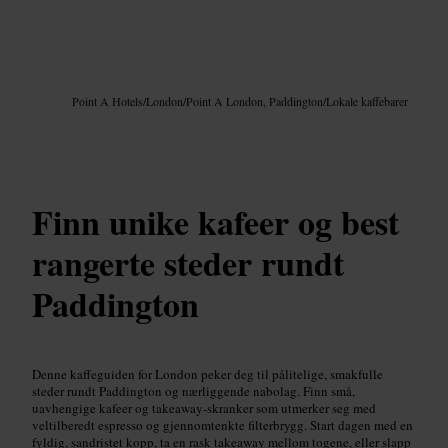
Bilde /
Google AI
Point A Hotels
/
London
/
Point A London, Paddington
/
Lokale kaffebarer
Finn unike kafeer og best
rangerte steder rundt
Paddington
Denne kaffeguiden for London peker deg til pålitelige, smakfulle
steder rundt Paddington og nærliggende nabolag. Finn små,
uavhengige kafeer og takeaway-skranker som utmerker seg med
veltilberedt espresso og gjennomtenkte filterbrygg. Start dagen med en
fyldig, sandristet kopp, ta en rask takeaway mellom togene, eller slapp