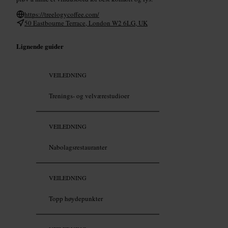
https://treelogycoffee.com/
50 Eastbourne Terrace, London W2 6LG, UK
Lignende guider
VEILEDNING
Trenings- og velværestudioer
VEILEDNING
Nabolagsrestauranter
VEILEDNING
Topp høydepunkter