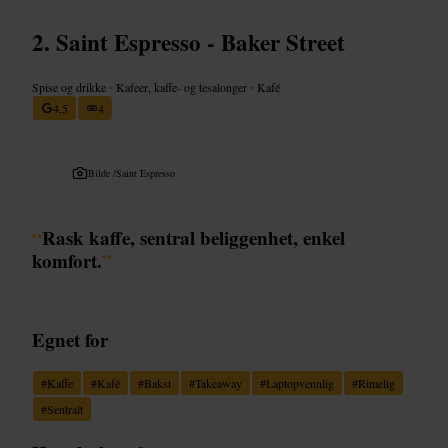
Saint Espresso - Baker Street
Spise og drikke
•
Kafeer, kaffe- og tesalonger
•
Kafé
4,5
4
Bilde /
Saint Espresso
“
Rask kaffe, sentral beliggenhet, enkel
komfort.
”
Egnet for
#
Kaffe
#
Kafé
#
Bakst
#
Takeaway
#
Laptopvennlig
#
Rimelig
#
Sentralt