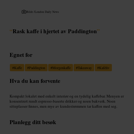
Bilde /
London Daily News
“
Rask kaffe i hjertet av Paddington
”
Egnet for
#
Kaffe
#
Paddington
#
Morgenkaffe
#
Takeaway
#
Kaféliv
Hva du kan forvente
Kompakt lokalet med enkelt interiør og en tydelig kaffebar. Menyen er
konsentrert rundt espresso-baserte drikker og noen bakverk. Noen
sitteplasser finnes, men mye av kundestrømmen tar kaffen med seg.
Planlegg ditt besøk