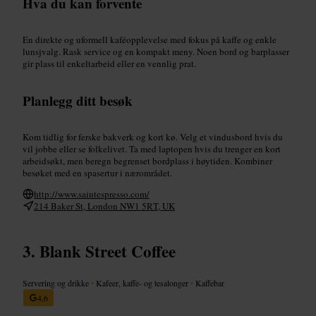
Hva du kan forvente
En direkte og uformell kaféopplevelse med fokus på kaffe og enkle
lunsjvalg. Rask service og en kompakt meny. Noen bord og barplasser
gir plass til enkeltarbeid eller en vennlig prat.
Planlegg ditt besøk
Kom tidlig for ferske bakverk og kort kø. Velg et vindusbord hvis du
vil jobbe eller se folkelivet. Ta med laptopen hvis du trenger en kort
arbeidsøkt, men beregn begrenset bordplass i høytiden. Kombiner
besøket med en spasertur i nærområdet.
http://www.saintespresso.com/
214 Baker St, London NW1 5RT, UK
Blank Street Coffee
Servering og drikke
•
Kafeer, kaffe- og tesalonger
•
Kaffebar
4,6