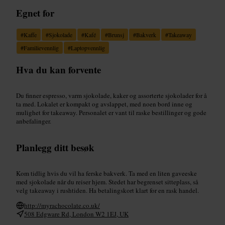
Egnet for
#
Kaffe
#
Sjokolade
#
Kafé
#
Brunsj
#
Bakverk
#
Takeaway
#
Familievennlig
#
Laptopvennlig
Hva du kan forvente
Du finner espresso, varm sjokolade, kaker og assorterte sjokolader for å
ta med. Lokalet er kompakt og avslappet, med noen bord inne og
mulighet for takeaway. Personalet er vant til raske bestillinger og gode
anbefalinger.
Planlegg ditt besøk
Kom tidlig hvis du vil ha ferske bakverk. Ta med en liten gaveeske
med sjokolade når du reiser hjem. Stedet har begrenset sitteplass, så
velg takeaway i rushtiden. Ha betalingskort klart for en rask handel.
http://myrachocolate.co.uk/
508 Edgware Rd, London W2 1EJ, UK