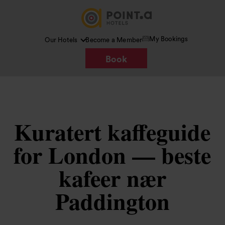
My Bookings
Our Hotels
Become a Member
Book
Kuratert kaffeguide
for London — beste
kafeer nær
Paddington