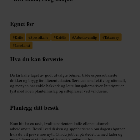
Egnet for
#
Kaffe
#
Spesialkaffe
#
Kaféliv
#
Arbeidsvennlig
#
Takeaway
#
Lattekunst
Hva du kan forvente
Du får kaffe laget av godt utvalgte bønner, både espressobaserte
drikker og brygg for filterentusiaster. Servicen er effektiv og uformell,
og menyen har enkle bakverk og lette lunsjalternativer. Interiøret er
lyst med noen planteinnslag og sitteplasser ved vinduene.
Planlegg ditt besøk
Kom hit for en rask, kvalitetsorientert kaffe eller et uformelt
arbeidsmøte. Bestill ved disken og spør baristaen om dagens bønner
hvis du vil prøve noe nytt. Om du jobber på stedet, ta med lader og
prøv å finne et vindusbord for best komfort og lys.