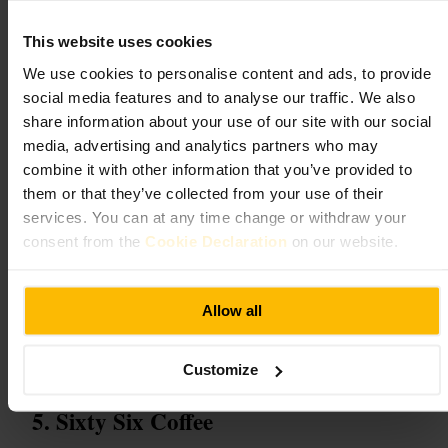
#
Kaffe
#
Kaffebar
#
Paddington
#
Takeaway
#
Morgentur
This website uses cookies
Hva du kan forvente
We use cookies to personalise content and ads, to provide
social media features and to analyse our traffic. We also
Orden ved disken, rask utlevering og et klart kaffefokus. Du finner
share information about your use of our site with our social
espresso, filter og kaldbrygg, samt alternativer med plantebasert melk.
media, advertising and analytics partners who may
Sitteplasser er begrenset, så mange gjester velger takeaway.
combine it with other information that you’ve provided to
them or that they’ve collected from your use of their
Planlegg ditt besøk
services. You can at any time change or withdraw your
consent from the
Cookie Declaration
on our website.
Kom tidlig for å sikre sitteplass, eller ta med koppen hvis du har dårlig
tid. Bestill ved disken og velg mellom bord eller takeaway. Hvis du
jobber, finn et vindusbord for naturlig lys og en kort arbeidsøkt.
Allow all
https://blacksheepcoffee.co.uk/blogs/locations/paddington?utm_so
urce=ExtNet&utm_medium=Yext
Paddington Central, 2 Kingdom St, London W2 6BD, UK
Customize
Sixty Six Coffee