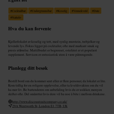
#
Cocktailbar
#
Undergrunnsbar
#
Koselig
#
Vennekveld
#
Date
#
Natteliv
Hva du kan forvente
Kjellerlokalet er koselig og tett, med synlig murstein, trebjelker og
levende lys. Fokus ligger på cocktailer, ofte med markant smak og
presis utførelse. Mattilbudet er begrenset, ostefatet er et populært
supplement. Servicen er entusiastisk uten å være påtrengende.
Planlegg ditt besøk
Bestill bord om du kommer sent eller er flere personer, da lokalet er lite.
Kom tidlig for en roligere opplevelse, eller ta kveldsvakten om du vil
ha mer liv. Be bartenderen om anbefaling hvis du er usikker, menyen
skifter ofte. Del småretter hvis dere vil ha noe å bite i mellom drinkene.
http://www.discountsuitcompany.co.uk/
29A Wentworth St, London E1 7TB, UK