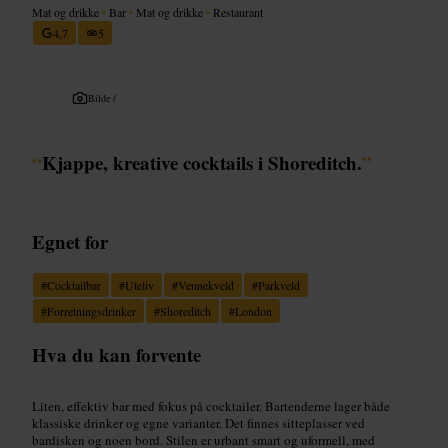
Mat og drikke
•
Bar
•
Mat og drikke
•
Restaurant
4,7
5
Bilde /
“
Kjappe, kreative cocktails i Shoreditch.
”
Egnet for
#
Cocktailbar
#
Uteliv
#
Vennekveld
#
Parkveld
#
Forretningsdrinker
#
Shoreditch
#
London
Hva du kan forvente
Liten, effektiv bar med fokus på cocktailer. Bartenderne lager både
klassiske drinker og egne varianter. Det finnes sitteplasser ved
bardisken og noen bord. Stilen er urbant smart og uformell, med