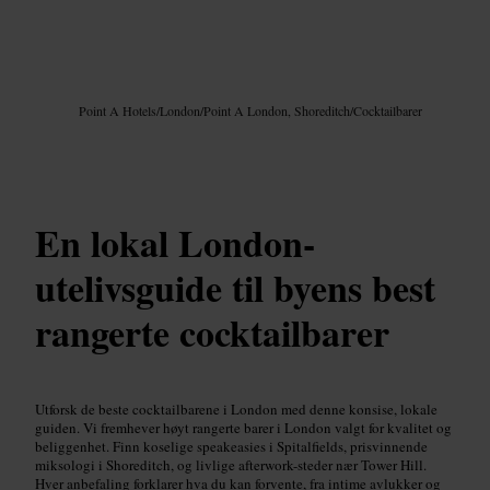
Bilde /
Google AI
Point A Hotels
/
London
/
Point A London, Shoreditch
/
Cocktailbarer
En lokal London-
utelivsguide til byens best
rangerte cocktailbarer
Utforsk de beste cocktailbarene i London med denne konsise, lokale
guiden. Vi fremhever høyt rangerte barer i London valgt for kvalitet og
beliggenhet. Finn koselige speakeasies i Spitalfields, prisvinnende
miksologi i Shoreditch, og livlige afterwork-steder nær Tower Hill.
Hver anbefaling forklarer hva du kan forvente, fra intime avlukker og