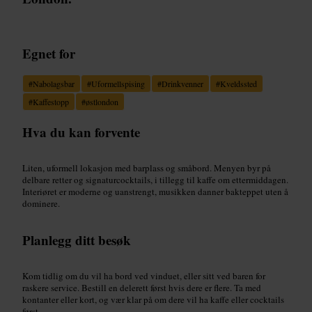
Egnet for
#
Nabolagsbar
#
Uformellspising
#
Drinkvenner
#
Kveldssted
#
Kaffestopp
#
østlondon
Hva du kan forvente
Liten, uformell lokasjon med barplass og småbord. Menyen byr på
delbare retter og signaturcocktails, i tillegg til kaffe om ettermiddagen.
Interiøret er moderne og uanstrengt, musikken danner bakteppet uten å
dominere.
Planlegg ditt besøk
Kom tidlig om du vil ha bord ved vinduet, eller sitt ved baren for
raskere service. Bestill en delerett først hvis dere er flere. Ta med
kontanter eller kort, og vær klar på om dere vil ha kaffe eller cocktails
først.