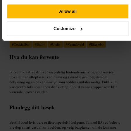
“
Cocktailbar med fokus på håndverk og sosial
stemning i Tower Hill
”
Allow all
Customize
Egnet for
#
Cocktailbar
#
Barliv
#
Uteliv
#
Vennekveld
#
Etterjobb
Hva du kan forvente
Forvent kreative drinker, en tydelig bartendermeny og god service.
Lokalet har sitteplasser ved baren og i mindre grupper, dempet
belysning og en bakgrunnslyd som holder samtaler mulig. Publikum
varierer fra folk som tar en drink etter jobb til vennegrupper som blir
værende utover kvelden.
Planlegg ditt besøk
Bestill bord hvis dere er flere, spesielt i helgene. Ta med ID ved behov,
kle deg smart-casual for kvelden, og velg barplassen om du kommer