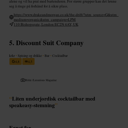
alene og vil ha prat med bartenderen. For større grupper kan det lønne
seg å ringe på forhånd for å sikre plass.
https://www.drakeandmorgan.co.uk/the-drift/?utm_source=G&utm_
medium=organic&utm_campaign=LPM
110 Bishopsgate, London EC2N 4AY, UK
Discount Suit Company
krkr
•
Spising og drikke
•
Bar
•
Cocktailbar
4,8
4,5
Bilde /
Luxurious Magazine
“
Liten underjordisk cocktailbar med
speakeasy-stemning
”
Egnet for