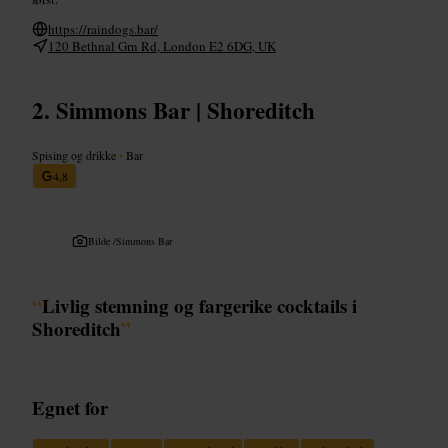
https://raindogs.bar/
120 Bethnal Grn Rd, London E2 6DG, UK
Simmons Bar | Shoreditch
Spising og drikke
•
Bar
4,8
Bilde /
Simmons Bar
“
Livlig stemning og fargerike cocktails i
Shoreditch
”
Egnet for