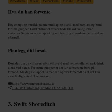
#
Cocktailbar
#
Uteliv
#
Vennekveld
#
Drikke
#
Shoreditch
Hva du kan forvente
Høy energi og musikk på ettermiddag og kveld, med barplass og bord
for små grupper. Drikketilbudet favner både klassikere og lekne
varianter. Servicen er avslappet og rett fram, og atmosfæren er sosial og
uformell.
Planlegg ditt besøk
Kom dersom du vil ha en uformell kveld med venner eller en rask drink
alene ved baren. For større grupper er det lurt å reservere bord på
forhånd. Kle deg avslappet, ta med ID, og vær forberedt på at det kan
være livlig hvis du kommer sent.
https://www.simmonsbar.co.uk/
104-108 Curtain Rd, London EC2A 3AH, UK
Swift Shoreditch