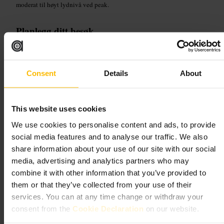
moderat til høyt lydnivå ved peak.
Planlegg ditt besøk
Bestill bord hvis dere kommer på kvelden, spesielt i helgen. Møt opp
tidlig for barplass. Smarte klær er greit, ta med ID. Kort og kontaktløs
betaling fungerer som regel. Kombiner besøket med middag eller
Consent
Details
About
barhopping i området.
http://www.barswift.com/
This website uses cookies
The Drift
We use cookies to personalise content and ads, to provide
social media features and to analyse our traffic. We also
share information about your use of our site with our social
krkr
•
Spising og drikke
•
Bar
•
Cocktailbar
media, advertising and analytics partners who may
4,4
4,5
combine it with other information that you’ve provided to
them or that they’ve collected from your use of their
Bilde /
Excel London
services. You can at any time change or withdraw your
consent from the
Cookie Declaration
on our website.