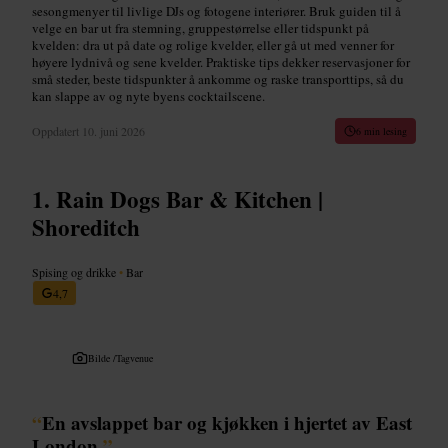
sesongmenyer til livlige DJs og fotogene interiører. Bruk guiden til å
velge en bar ut fra stemning, gruppestørrelse eller tidspunkt på
kvelden: dra ut på date og rolige kvelder, eller gå ut med venner for
høyere lydnivå og sene kvelder. Praktiske tips dekker reservasjoner for
små steder, beste tidspunkter å ankomme og raske transporttips, så du
kan slappe av og nyte byens cocktailscene.
Oppdatert
10. juni 2026
6 min lesing
Rain Dogs Bar & Kitchen |
Shoreditch
Spising og drikke
•
Bar
4,7
Bilde /
Tagvenue
“
En avslappet bar og kjøkken i hjertet av East
London.
”