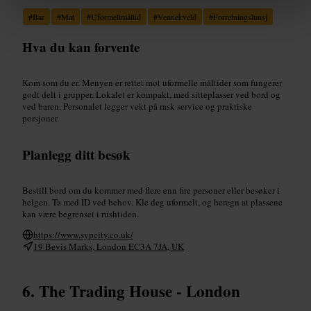
#
Bar
#
Mat
#
Uformeltmåltid
#
Vennekveld
#
Forretningslunsj
Hva du kan forvente
Kom som du er. Menyen er rettet mot uformelle måltider som fungerer
godt delt i grupper. Lokalet er kompakt, med sitteplasser ved bord og
ved baren. Personalet legger vekt på rask service og praktiske
porsjoner.
Planlegg ditt besøk
Bestill bord om du kommer med flere enn fire personer eller besøker i
helgen. Ta med ID ved behov. Kle deg uformelt, og beregn at plassene
kan være begrenset i rushtiden.
https://www.sypcity.co.uk/
19 Bevis Marks, London EC3A 7JA, UK
The Trading House - London