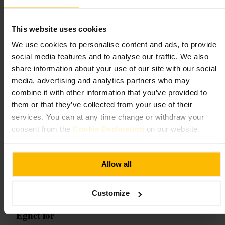
mulighet for reservasjon via barens kanaler. Husk gyldig ID, og avklar
transport tilbake hvis du skal bli sent ute.
https://folklorehoxton.co.uk/
This website uses cookies
186 Hackney Rd, London E2 7QL, Storbritannia
We use cookies to personalise content and ads, to provide
social media features and to analyse our traffic. We also
sYp
share information about your use of our site with our social
media, advertising and analytics partners who may
Mat og drikke
•
Bar
combine it with other information that you’ve provided to
4,7
them or that they’ve collected from your use of their
services. You can at any time change or withdraw your
consent from the
Cookie Declaration
on our website.
Bilde /
Things to do in the City of London - City of London
“
sYp , en uformell bar for enkle måltider og
Allow all
gode samtaler.
”
Customize
Egnet for