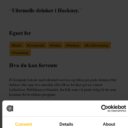
“
Uformelle drinker i Hackney.
”
Egnet for
#
Barliv
#
Livemusikk
#
Drikke
#
Hackney
#
Kveldsstemning
#
Vennehang
Hva du kan forvente
Et kompakt lokale med uformell service og fokus på gode drinker. Det
dukker ofte opp live-musikk eller DJ-er, hvilket gir en variert
lydkulisse. Publikum er blandet, fra folk som vil prate rolig til de som
kommer for kveldens program.
Planlegg ditt besøk
Kom tidligere om du vil sikre sitteplass. For større grupper, sjekk
Consent
Details
About