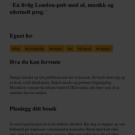
“
En livlig London-pub med øl, musikk og
uformelt preg.
”
Egnet for
#
Pub
#
Livemusikk
#
Natteliv
#
øl
#
Konsert
#
Uteplass
Hva du kan forvente
Trange lokaler og tett publikum når det er konsert. Et bredt ølutvalg og
en kort, solid drinkmeny. Enkel snacks og pubmat tilgjengelig.
Musikken varierer fra lokale band til DJ-kvelder, ofte høyt nok til at
samtaler krever nærhet.
Planlegg ditt besøk
Ta med legitimasjon hvis du drikker alkohol. Kle deg avslappet og vær
forberedt på ståplasser ved populære konserter. Betal med kort eller
app, men ha litt kontanter i reserve. Møt opp tidlig hvis du vil sikre