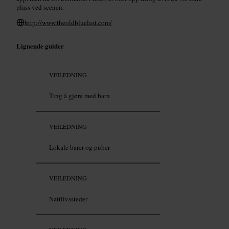
plass ved scenen.
http://www.theoldbluelast.com/
Lignende guider
VEILEDNING
Ting å gjøre med barn
VEILEDNING
Lokale barer og puber
VEILEDNING
Nattlivssteder