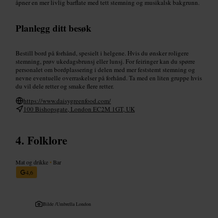
åpner en mer livlig barflate med tett stemning og musikalsk bakgrunn.
Planlegg ditt besøk
Bestill bord på forhånd, spesielt i helgene. Hvis du ønsker roligere
stemning, prøv ukedagsbrunsj eller lunsj. For feiringer kan du spørre
personalet om bordplassering i delen med mer feststemt stemning og
nevne eventuelle overraskelser på forhånd. Ta med en liten gruppe hvis
du vil dele retter og smake flere retter.
https://www.daisygreenfood.com/
100 Bishopsgate, London EC2M 1GT, UK
Folklore
Mat og drikke
•
Bar
4,6
Bilde /
Umbrella London