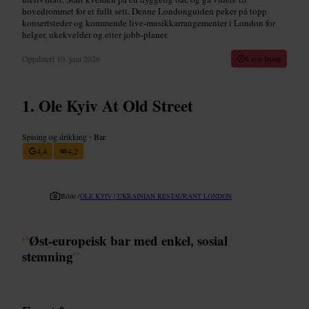
hovedrommet for et fullt sett. Denne Londonguiden peker på topp
konsertsteder og kommende live-musikkarrangementer i London for
helger, ukekvelder og etter jobb-planer.
Oppdatert
10. juni 2026
8 min lesing
Ole Kyiv At Old Street
Spising og drikking
•
Bar
4,4
4,2
Bilde /
OLE KYIV | UKRAINIAN RESTAURANT LONDON
“
Øst-europeisk bar med enkel, sosial
stemning
”