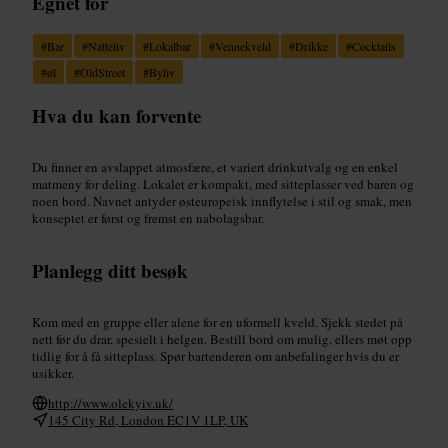
Egnet for
#
Bar
#
Natteliv
#
Lokalbar
#
Vennekveld
#
Drikke
#
Cocktails
#
øl
#
OldStreet
#
Byliv
Hva du kan forvente
Du finner en avslappet atmosfære, et variert drinkutvalg og en enkel
matmeny for deling. Lokalet er kompakt, med sitteplasser ved baren og
noen bord. Navnet antyder østeuropeisk innflytelse i stil og smak, men
konseptet er først og fremst en nabolagsbar.
Planlegg ditt besøk
Kom med en gruppe eller alene for en uformell kveld. Sjekk stedet på
nett før du drar, spesielt i helgen. Bestill bord om mulig, ellers møt opp
tidlig for å få sitteplass. Spør bartenderen om anbefalinger hvis du er
usikker.
http://www.olekyiv.uk/
145 City Rd, London EC1V 1LP, UK