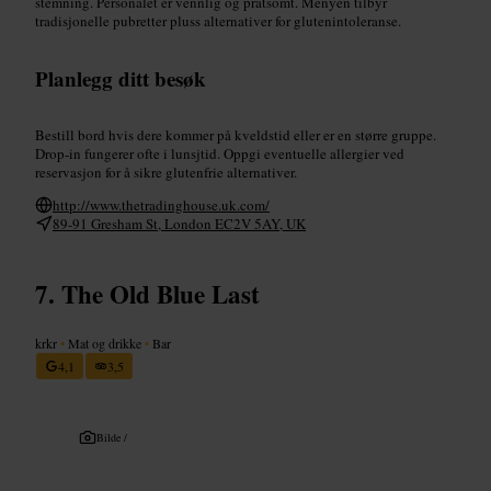
stemning. Personalet er vennlig og pratsomt. Menyen tilbyr
tradisjonelle pubretter pluss alternativer for glutenintoleranse.
Planlegg ditt besøk
Bestill bord hvis dere kommer på kveldstid eller er en større gruppe.
Drop-in fungerer ofte i lunsjtid. Oppgi eventuelle allergier ved
reservasjon for å sikre glutenfrie alternativer.
http://www.thetradinghouse.uk.com/
89-91 Gresham St, London EC2V 5AY, UK
The Old Blue Last
krkr
•
Mat og drikke
•
Bar
4,1
3,5
Bilde /