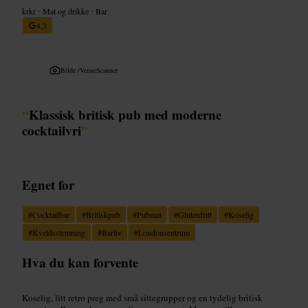
krkr
•
Mat og drikke
•
Bar
4,3
Bilde /
VenueScanner
“
Klassisk britisk pub med moderne
cocktailvri
”
Egnet for
#
Cocktailbar
#
Britiskpub
#
Pubmat
#
Glutenfritt
#
Koselig
#
Kveldsstemning
#
Barliv
#
Londonsentrum
Hva du kan forvente
Koselig, litt retro preg med små sittegrupper og en tydelig britisk