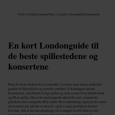
Bilde /
Google AI
Point A Hotels
/
London
/
Point A London, Shoreditch
/
Konsertsteder
En kort Londonguide til
de beste spillestedene og
konsertene
Finn de beste stedene for livemusikk i London med denne praktiske
guiden til Shoreditch og sentrale områder. Vi kartlegger intime
konsertrom, vinylbarer, livlige puber og sene scener hvor lokale band
og DJ-er spiller. Dra ut for nedstrippede akustiske sett, summende
pubshow eller energiske DJ-kvelder. Hver anbefaling opplyser hvordan
du kommer dit, når det er mest liv og hva slags publikum du kan
forvente, slik at du kan planlegge en avslappet kveld eller en stor
utelivsnatt. Start kvelden på en hyggelig bar, og gå videre til