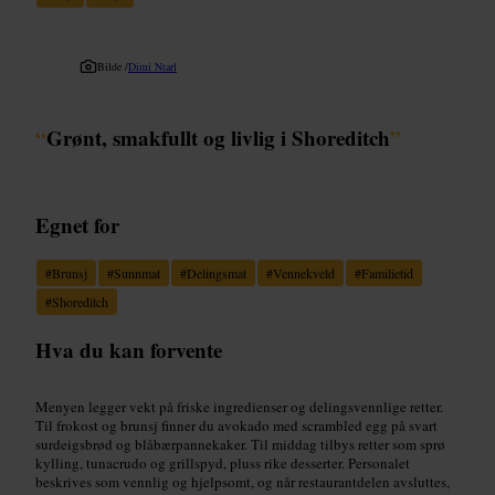
Bilde /
Dimi Ntarl
“
Grønt, smakfullt og livlig i Shoreditch
”
Egnet for
#
Brunsj
#
Sunnmat
#
Delingsmat
#
Vennekveld
#
Familietid
#
Shoreditch
Hva du kan forvente
Menyen legger vekt på friske ingredienser og delingsvennlige retter.
Til frokost og brunsj finner du avokado med scrambled egg på svart
surdeigsbrød og blåbærpannekaker. Til middag tilbys retter som sprø
kylling, tunacrudo og grillspyd, pluss rike desserter. Personalet
beskrives som vennlig og hjelpsomt, og når restaurantdelen avsluttes,