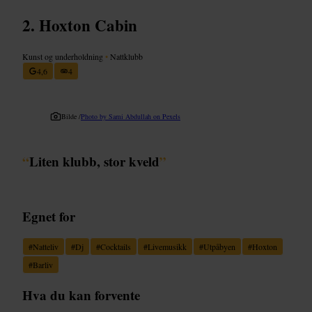
Hoxton Cabin
Kunst og underholdning
•
Nattklubb
4,6
4
Bilde /
Photo by Sami Abdullah on Pexels
“
Liten klubb, stor kveld
”
Egnet for
#
Natteliv
#
Dj
#
Cocktails
#
Livemusikk
#
Utpåbyen
#
Hoxton
#
Barliv
Hva du kan forvente