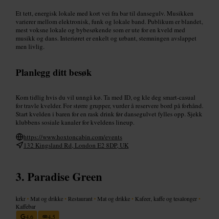
Et tett, energisk lokale med kort vei fra bar til dansegulv. Musikken
varierer mellom elektronisk, funk og lokale band. Publikum er blandet,
mest voksne lokale og bybesøkende som er ute for en kveld med
musikk og dans. Interiøret er enkelt og urbant, stemningen avslappet
men livlig.
Planlegg ditt besøk
Kom tidlig hvis du vil unngå kø. Ta med ID, og kle deg smart-casual
for travle kvelder. For større grupper, vurder å reservere bord på forhånd.
Start kvelden i baren for en rask drink før dansegulvet fylles opp. Sjekk
klubbens sosiale kanaler for kveldens lineup.
https://www.hoxtoncabin.com/events
132 Kingsland Rd, London E2 8DP, UK
Paradise Green
krkr
•
Mat og drikke
•
Restaurant
•
Mat og drikke
•
Kafeer, kaffe og tesalonger
•
Kaffebar
4,6
4,5