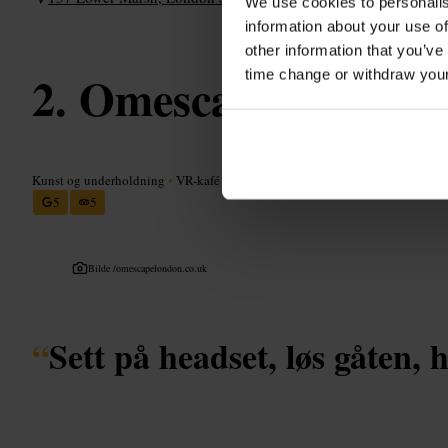
We use cookies to personalis
information about your use of
other information that you’ve
Omescape VR - S
time change or withdraw you
Kunst og underholdning
•
VR-kafé
5
5
Bilde /
omescapelondon.co.uk
“
Sett på headset, løs gåten, h