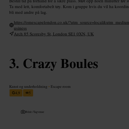
Bestill tid på forhånd for å sikre plass. Møt opp noen minutter før st
Ta med lett, komfortabelt tøy. Kom i gruppe hvis du vil ha koordine
bli med andre på lag.
https://omescapelondon.co.uk/?utm_source=local&utm_medi
usiness
Arch 85 Scoresby St, London SE1 0XN, UK
Crazy Boules
Kunst og underholdning
•
Escape room
4,9
5
Bilde /
Tagvenue