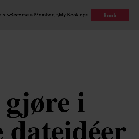
els
Become a Member
My Bookings
Book
gjøre i
 dateidéer