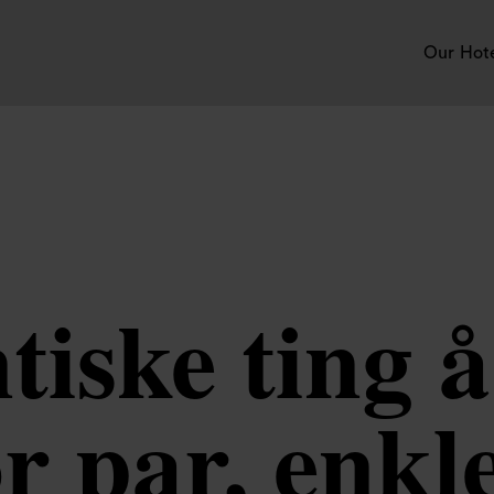
Our Hot
iske ting å 
r par, enkle