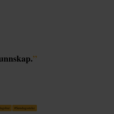
kunnskap.
”
lagsbar
#
Søndagssteke