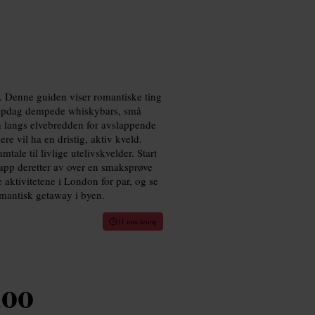
n. Denne guiden viser romantiske ting
 Oppdag dempede whiskybars, små
n langs elvebredden for avslappende
re vil ha en dristig, aktiv kveld.
tale til livlige utelivskvelder. Start
pp deretter av over en smaksprøve
 aktivitetene i London for par, og se
omantisk getaway i byen.
11 min lesing
loo