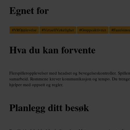
Egnet for
#
VROpplevelse
#
VirtuellVirkelighet
#
Gruppeaktivitet
#
Familemo
Hva du kan forvente
Flerspilleropplevelser med headset og bevegelseskontroller. Spille
samarbeid. Rommene krever kommunikasjon og tempo. Du trenger 
hjelper med oppsett og regler.
Planlegg ditt besøk