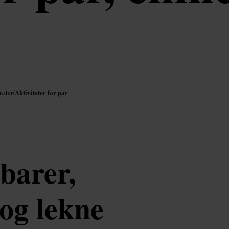
Aktiviteter for par
nster
/
nbarer,
og lekne