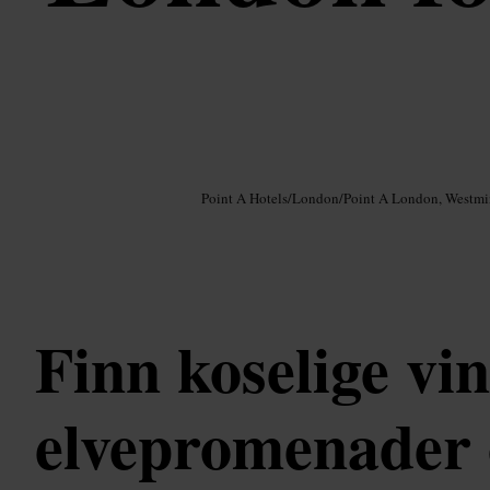
Bilde /
Google AI
Point A Hotels
/
London
/
Point A London, Westmi
Finn koselige vi
elvepromenader 