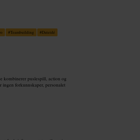
ro
#
Teambuilding
#
Dateidé
ne kombinerer puslespill, action og
ingen forkunnskaper, personalet