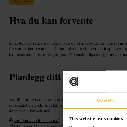
#
Koseligsted
Hva du kan forvente
Små, delbare retter som ost, oliven og plankebord. En variert vin
fra sommelier-personalet. Intimt lokale med noen vindusplasser f
kan reserveres for større grupper. Personalet tilpasser gjerne altern
Planlegg ditt besøk
Bestill bord hvis dere er flere eller vil ha vindusplass. Si fra om alle
Consent
personalet gir gode anbefalinger. Velg en smaksmeny for å prøve f
dette er et uformelt sted.
This website uses cookies
http://unwinedbars.co.uk/
137 Lower Marsh, London SE1 7AE, UK