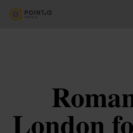
Romant
London fo