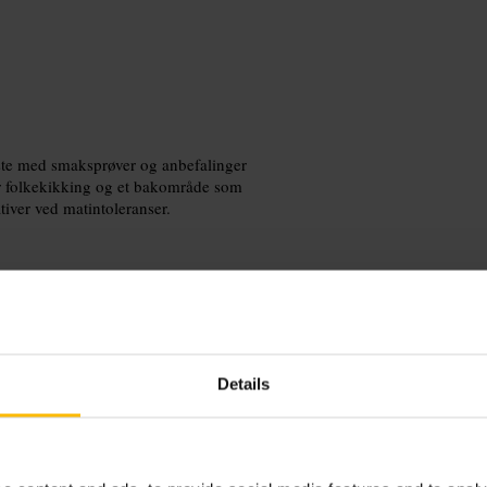
liste med smaksprøver og anbefalinger
or folkekikking og et bakområde som
ativer ved matintoleranser.
rgier eller preferanser før bestilling,
Details
lere viner. Kom avslappet kledd,