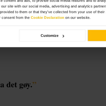
e content and ads, to provide social media features and to analy
 our site with our social media, advertising and analytics partn
 provided to them or that they’ve collected from your use of thei
outhbank
r consent from the
Cookie Declaration
on our website.
Customize
a det gøy.
”