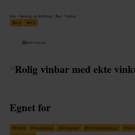
krkr
•
Spising og drikking
•
Bar
•
Vinbar
4,6
4,5
Bilde /
Unwined
“
Rolig vinbar med ekte vin
Egnet for
#
Vinbar
#
Vinsmaking
#
Delingsmat
#
Ettermiddagshygge
#
Nabo