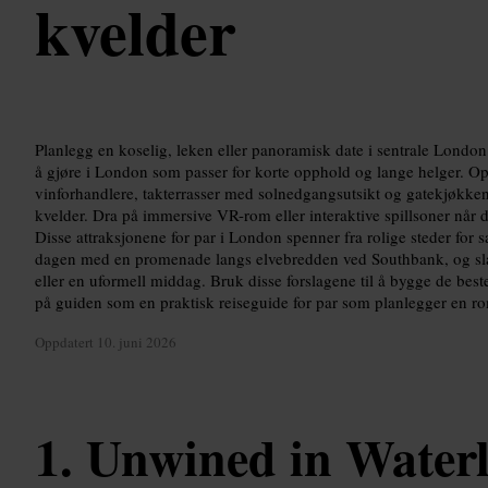
kvelder
Planlegg en koselig, leken eller panoramisk date i sentrale Londo
å gjøre i London som passer for korte opphold og lange helger.
vinforhandlere, takterrasser med solnedgangsutsikt og gatekjøkke
kvelder. Dra på immersive VR-rom eller interaktive spillsoner når de
Disse attraksjonene for par i London spenner fra rolige steder for sam
dagen med en promenade langs elvebredden ved Southbank, og sla
eller en uformell middag. Bruk disse forslagene til å bygge de beste
på guiden som en praktisk reiseguide for par som planlegger en r
Oppdatert
10. juni 2026
Unwined in Water