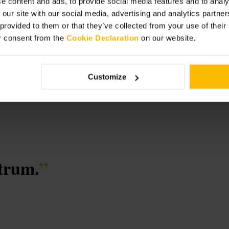
e content and ads, to provide social media features and to analy
 our site with our social media, advertising and analytics partn
y Hall
 provided to them or that they’ve collected from your use of thei
r consent from the
Cookie Declaration
on our website.
Customize
ntrum.
”