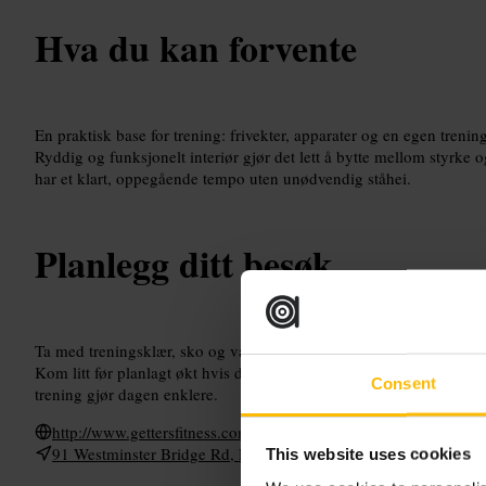
Hva du kan forvente
En praktisk base for trening: frivekter, apparater og en egen trening
Ryddig og funksjonelt interiør gjør det lett å bytte mellom styrke 
har et klart, oppegående tempo uten unødvendig ståhei.
Planlegg ditt besøk
Ta med treningsklær, sko og vannflaske. Sjekk tilgjengelighet før d
Kom litt før planlagt økt hvis du vil sikre maskiner eller plass til 
Consent
trening gjør dagen enklere.
http://www.gettersfitness.com/
91 Westminster Bridge Rd, London SE1 7HW, UK
This website uses cookies