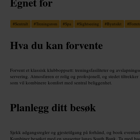
Egnet for
#
Sentralt
#
Treningsrom
#
Spa
#
Sightseeing
#
Byutsikt
#
Forret
Hva du kan forvente
Forvent et klassisk klubboppsett: treningsfasiliteter og avslapnings
servering. Atmosfæren er rolig og profesjonell, og stedet tiltrekk
som vil kombinere komfort med sentral beliggenhet.
Planlegg ditt besøk
Sjekk adgangsregler og gjestetilgang på forhånd, og book eventuell
Kombiner besøket med en spasertur langs South Bank. Ta med bad