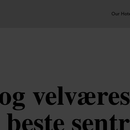
Our Hot
 og velværes
beste sentr