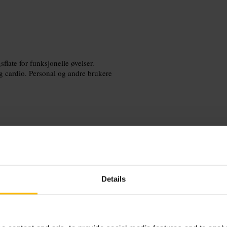
sflate for funksjonelle øvelser.
og cardio. Personal og andre brukere
u drar, spesielt på ettermiddagen.
oppvarming. En kort hvileøkt etter
Details