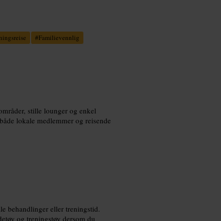
ningsreise
#
Familievennlig
områder, stille lounger og enkel
er både lokale medlemmer og reisende
e behandlinger eller treningstid.
etøy og treningstøy dersom du