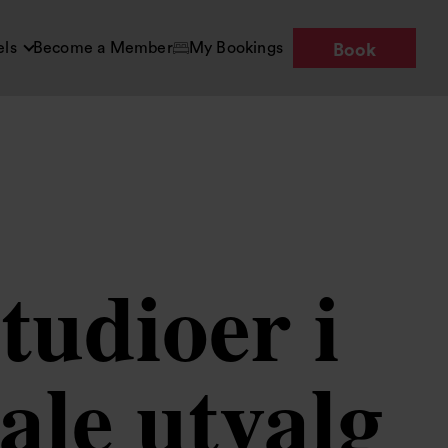
els
Become a Member
My Bookings
Book
tudioer i
ale utvalg