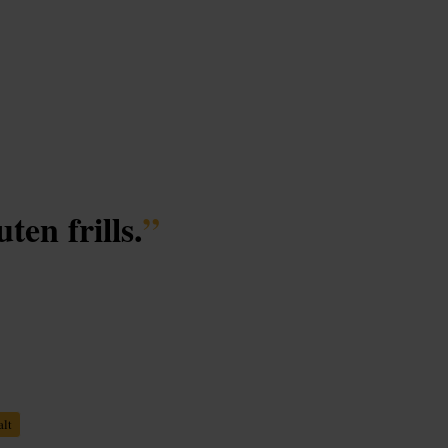
ten frills.
”
alt