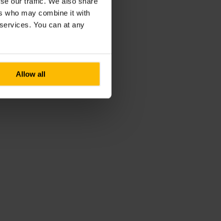
se our traffic. We also share
ers who may combine it with
r services. You can at any
Allow all