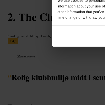
We use cookies to personalis
information about your use of
The Club at Count
other information that you’ve
time change or withdraw you
Kunst og underholdning
•
Countryklubb
4,5
Bilde /
Marriott
“
Rolig klubbmiljø midt i se