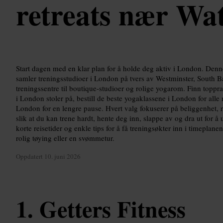
retreats nær Wa
Start dagen med en klar plan for å holde deg aktiv i London. Den
samler treningsstudioer i London på tvers av Westminster, South B
treningssentre til boutique-studioer og rolige yogarom. Finn topp
i London stoler på, bestill de beste yogaklassene i London for alle n
London for en lengre pause. Hvert valg fokuserer på beliggenhet, re
slik at du kan trene hardt, hente deg inn, slappe av og dra ut for 
korte reisetider og enkle tips for å få treningsøkter inn i timeplane
rolig tøying eller en svømmetur.
Oppdatert
10. juni 2026
Getters Fitness