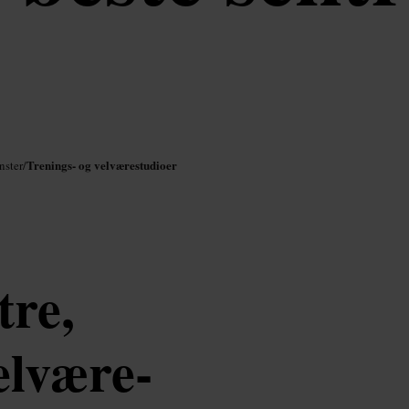
Trenings- og velværestudioer
nster
/
tre,
elvære-