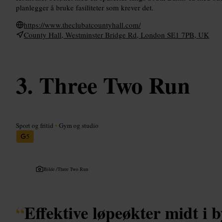
planlegger å bruke fasiliteter som krever det.
https://www.theclubatcountyhall.com/
County Hall, Westminster Bridge Rd, London SE1 7PB, UK
Three Two Run
Sport og fritid
•
Gym og studio
5
Bilde /
Three Two Run
“
Effektive løpeøkter midt i b