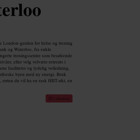
terloo
ne London-guiden for helse og trening
ank og Waterloo, fra enkle
rangerte treningssentre som besøkende
ivåer, eller velg velvære-retreats i
ne fasiliteter og tydelig veiledning,
å utforske byen med ny energi. Bruk
n, enten du vil ha en rask HIIT-økt, en
11 min lesing