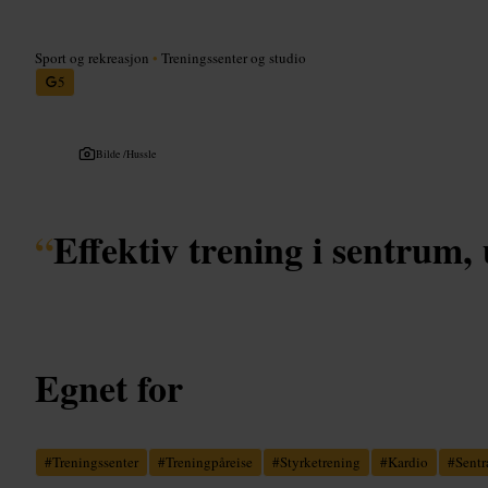
Sport og rekreasjon
•
Treningssenter og studio
5
Bilde /
Hussle
“
Effektiv trening i sentrum, u
Egnet for
#
Treningssenter
#
Treningpåreise
#
Styrketrening
#
Kardio
#
Sentr