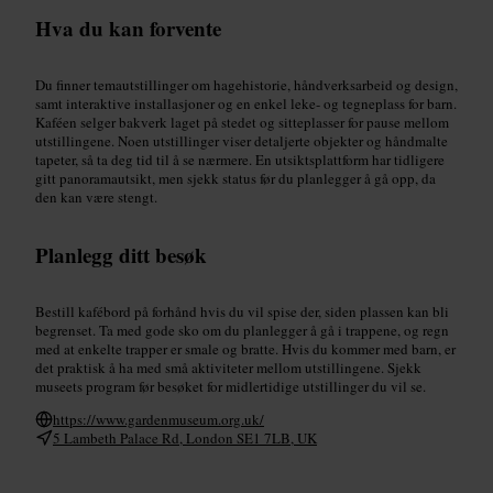
Hva du kan forvente
Du finner temautstillinger om hagehistorie, håndverksarbeid og design,
samt interaktive installasjoner og en enkel leke- og tegneplass for barn.
Kaféen selger bakverk laget på stedet og sitteplasser for pause mellom
utstillingene. Noen utstillinger viser detaljerte objekter og håndmalte
tapeter, så ta deg tid til å se nærmere. En utsiktsplattform har tidligere
gitt panoramautsikt, men sjekk status før du planlegger å gå opp, da
den kan være stengt.
Planlegg ditt besøk
Bestill kafébord på forhånd hvis du vil spise der, siden plassen kan bli
begrenset. Ta med gode sko om du planlegger å gå i trappene, og regn
med at enkelte trapper er smale og bratte. Hvis du kommer med barn, er
det praktisk å ha med små aktiviteter mellom utstillingene. Sjekk
museets program før besøket for midlertidige utstillinger du vil se.
https://www.gardenmuseum.org.uk/
5 Lambeth Palace Rd, London SE1 7LB, UK