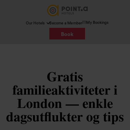
My Bookings
Our Hotels
Become a Member
Book
Gratis
familieaktiviteter i
London — enkle
dagsutflukter og tips