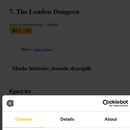
The London Dungeon
Kunst og underholdning
•
Utstilling
4,3
4
Bilde /
Anette Mißbach
“
Mørke historier, levende skuespill.
”
Egnet for
#
Skrekkteater
#
Interaktivopplevelse
#
Familietur
#
Vennetur
#
Historie
#
Sørbanken
Consent
Details
About
Hva du kan forvente