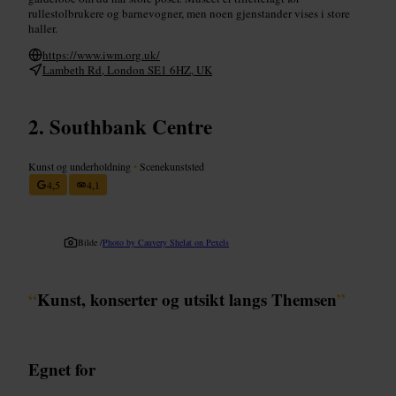
rullestolbrukere og barnevogner, men noen gjenstander vises i store
haller.
https://www.iwm.org.uk/
Lambeth Rd, London SE1 6HZ, UK
Southbank Centre
Kunst og underholdning
•
Scenekunststed
4,5
4,1
Bilde /
Photo by Cauvery Shelat on Pexels
“
Kunst, konserter og utsikt langs Themsen
”
Egnet for