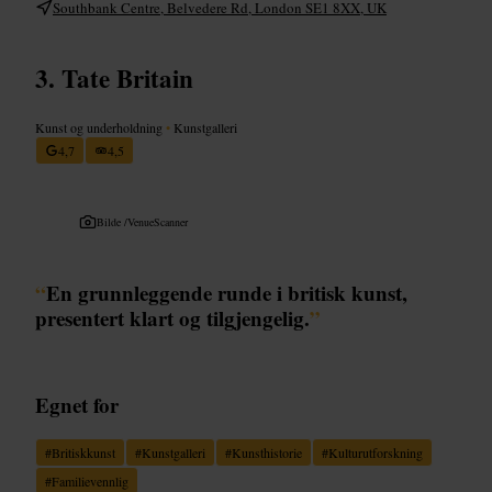
Southbank Centre, Belvedere Rd, London SE1 8XX, UK
Tate Britain
Kunst og underholdning
•
Kunstgalleri
4,7
4,5
Bilde /
VenueScanner
“
En grunnleggende runde i britisk kunst,
presentert klart og tilgjengelig.
”
Egnet for
#
Britiskkunst
#
Kunstgalleri
#
Kunsthistorie
#
Kulturutforskning
#
Familievennlig