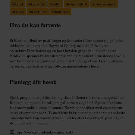
#
Kunst
#
Konserter
#
Kultur
#
Londonutsikt
#
Familievennlig
#
Galleri
#
Kafekultur
#
Brutalisme
Hva du kan forvente
Et blandet tilbud av utstillinger og konserter i flere scener og gallerier,
inkludert den markante Hayward Gallery med sin rå, konkret-
arkitektur. Flere kafeer og en bar i høyden gir gode utsiktspunkter.
Publikum spenner fra kunstinteresserte og familier til turister og lokale
som kommer for konserter eller en rusletur langs elven. Gavebutikken
og serveringsstedene følger ofte arrangementene i huset.
Planlegg ditt besøk
Sjekk programmet på forhånd og sikre billetter til større arrangementer.
Kom om morgenen for roligere galleribesøk og for å få plass i kafeene
før konsertpublikummet kommer. Kombiner besøket med en spasertur
langs elvepromenaden. Ta med lette klær, ettersom temperatur i enkelte
innendørsrom kan variere. Hvis du vil ha utsikt over byen, planlegg et
stopp på baren i høyden.
https://www.southbankcentre.co.uk/