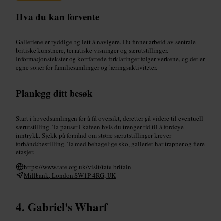
Hva du kan forvente
Galleriene er ryddige og lett å navigere. Du finner arbeid av sentrale
britiske kunstnere, tematiske visninger og særutstillinger.
Informasjonstekster og kortfattede forklaringer følger verkene, og det er
egne soner for familiesamlinger og læringsaktiviteter.
Planlegg ditt besøk
Start i hovedsamlingen for å få oversikt, deretter gå videre til eventuell
særutstilling. Ta pauser i kafeen hvis du trenger tid til å fordøye
inntrykk. Sjekk på forhånd om større særutstillinger krever
forhåndsbestilling. Ta med behagelige sko, galleriet har trapper og flere
etasjer.
https://www.tate.org.uk/visit/tate-britain
Millbank, London SW1P 4RG, UK
Gabriel's Wharf