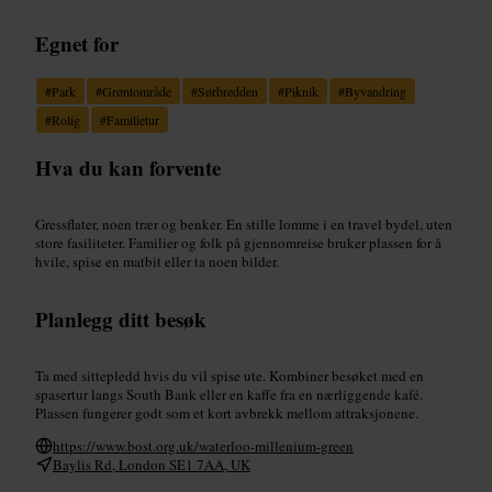
Egnet for
#
Park
#
Grøntområde
#
Sørbredden
#
Piknik
#
Byvandring
#
Rolig
#
Familietur
Hva du kan forvente
Gressflater, noen trær og benker. En stille lomme i en travel bydel, uten
store fasiliteter. Familier og folk på gjennomreise bruker plassen for å
hvile, spise en matbit eller ta noen bilder.
Planlegg ditt besøk
Ta med sittepledd hvis du vil spise ute. Kombiner besøket med en
spasertur langs South Bank eller en kaffe fra en nærliggende kafé.
Plassen fungerer godt som et kort avbrekk mellom attraksjonene.
https://www.bost.org.uk/waterloo-millenium-green
Baylis Rd, London SE1 7AA, UK