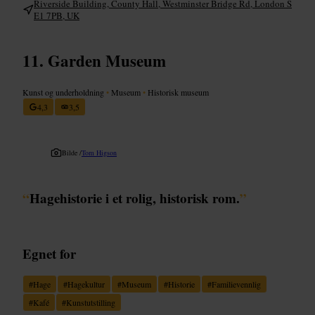
Riverside Building, County Hall, Westminster Bridge Rd, London S
E1 7PB, UK
Garden Museum
Kunst og underholdning
•
Museum
•
Historisk museum
4,3
3,5
Bilde /
Tom Higson
“
Hagehistorie i et rolig, historisk rom.
”
Egnet for
#
Hage
#
Hagekultur
#
Museum
#
Historie
#
Familievennlig
#
Kafé
#
Kunstutstilling