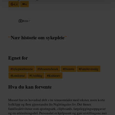
4,4
4
Bilde /
“
Nær historie om sykepleie
”
Egnet for
#
Sykepleiehistorie
#
Museumsbesøk
#
Historie
#
Familievennlig
#
Londontur
#
Utstilling
#
Kulturarv
Hva du kan forvente
Museet har en hovedsal delt i tre temaområder med tekster, noen korte
lydklipp og flere gjenstander fra Nightingales liv. Det finnes
familieaktiviteter som sporingsark, clipboards, fargeleggingsoppgaver
og en utkledningsdel. Personalet er hjelpsomt og gjør utstillingene mer