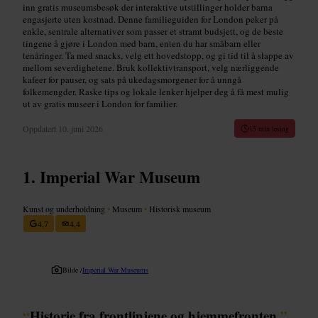
inn gratis museumsbesøk der interaktive utstillinger holder barna
engasjerte uten kostnad. Denne familieguiden for London peker på
enkle, sentrale alternativer som passer et stramt budsjett, og de beste
tingene å gjøre i London med barn, enten du har småbarn eller
tenåringer. Ta med snacks, velg ett hovedstopp, og gi tid til å slappe av
mellom severdighetene. Bruk kollektivtransport, velg nærliggende
kafeer for pauser, og sats på ukedagsmorgener for å unngå
folkemengder. Raske tips og lokale lenker hjelper deg å få mest mulig
ut av gratis museer i London for familier.
Oppdatert
10. juni 2026
15 min lesing
Imperial War Museum
Kunst og underholdning
•
Museum
•
Historisk museum
4,7
4,4
Bilde /
Imperial War Museums
“
Historie fra frontlinjene og hjemmefronten.
”