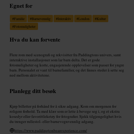
Egnet for
#
Familie
#
Barnevennlig
#
Interaktiv
#
London
#
Kultur
#
Fotomuligheter
Hva du kan forvente
Flere rom med scenografi og rekvisitter fra Paddingtons univers, samt
interaktive installasjoner som lar barn delta. Det er gode
fotomuligheter og korte, engasjerende opplevelser som passer for yngre
barn. Personalet er vant til barnefamilier, og det finnes steder å sette seg
ned mellom aktivitetene.
Planlegg ditt besøk
Kjøp billetter på forhånd for å sikre adgang. Kom om morgenen for
roligere forhold. Ta med klær som er lette å bevege seg i, og et ekstra
kosedyr eller favorittleketøy for fotografier. Sjekk tilgjengelighet hvis
du trenger rullestol- eller barnevognvennlig adgang.
https://www.paddingtonbearexperience.com/