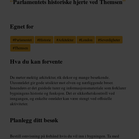
“
Parlamentets historiske hjerte ved Themsen
”
Egnet for
#
Parlamentet
#
Historie
#
Arkitektur
#
London
#
Severdigheter
#
Themsen
Hva du kan forvente
Du møter mektig arkitektur, rik dekor og mange besøkende.
Uteområdet gir gode utsikter mot elven og nærliggende broer.
Innendørs er det guidede turer og informasjonsmateriale som forklarer
bygningens historie og funksjon. Det er sikkerhetskontroll ved
inngangen, og enkelte områder kan være stengt ved offisielle
aktiviteter.
Planlegg ditt besøk
Bestill omvisning på forhånd hvis du vil inn i bygningen. Ta med