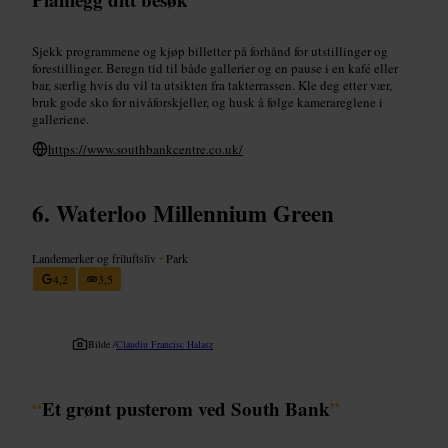
Sjekk programmene og kjøp billetter på forhånd for utstillinger og
forestillinger. Beregn tid til både gallerier og en pause i en kafé eller
bar, særlig hvis du vil ta utsikten fra takterrassen. Kle deg etter vær,
bruk gode sko for nivåforskjeller, og husk å følge kamerareglene i
galleriene.
https://www.southbankcentre.co.uk/
Waterloo Millennium Green
Landemerker og friluftsliv
•
Park
4,2
3,5
Bilde /
Claudiu Francisc Halasz
“
Et grønt pusterom ved South Bank
”