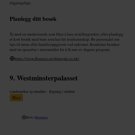
tilgjengelige.
Planlegg ditt besøk
Ta med en medreisende som liker å lese utstillingstekst, eller planlegg
et kort besøk med barn som har litt lesekunnskap. Be personalet om
tips til ruten eller familieoppgaven ved ankomst. Kombiner besøket
med en spasertur i nærområdet for å få mer av dagens program.
https://www.florence-nightingale.co.uk/
Westminsterpalasset
Landemerker og utendørs
•
Bygning / struktur
4,6
Bilde /
Misterkwa