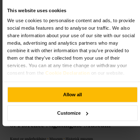
Du går gjennom flere tematiske rom med egne historier og skuespillere.
This website uses cookies
Forestillingene veksler mellom skrekkelementer og svart humor, med
lyd- og lysopplevelser som forsterker stemningen. Publikum blir av og
We use cookies to personalise content and ads, to provide
til trukket inn i handlingen, og turen avsluttes med en kort, spennende
social media features and to analyse our traffic. We also
attraksjon. Det finnes også en liten sitteplass og suvenirområde etter
share information about your use of our site with our social
omvisningen.
media, advertising and analytics partners who may
combine it with other information that you’ve provided to
Planlegg ditt besøk
them or that they’ve collected from your use of their
services. You can at any time change or withdraw your
Kjøp billetter på forhånd for å sikre plass. Møt opp i god tid, det er
consent from the
Cookie Declaration
on our website.
sikkerhetskontroll ved inngangen. Ta med lett bagasje og bruk
komfortable sko, du går og står mye. Vær forberedt på at enkelte scener
kan være skremmende for yngre barn.
https://www.thedungeons.com/london/
Allow all
Riverside Building, County Hall, Westminster Bridge Rd, London S
E1 7PB, UK
Customize
Florence Nightingale Museum
Kunst og underholdning
•
Museum
•
Historisk museum