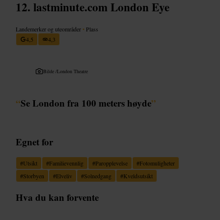
lastminute.com London Eye
Landemerker og uteområder
•
Plass
4,5
4,3
Bilde /
London Theatre
“
Se London fra 100 meters høyde
”
Egnet for
#
Utsikt
#
Familievennlig
#
Paropplevelse
#
Fotomuligheter
#
Storbyen
#
Elveliv
#
Solnedgang
#
Kveldsutsikt
Hva du kan forvente