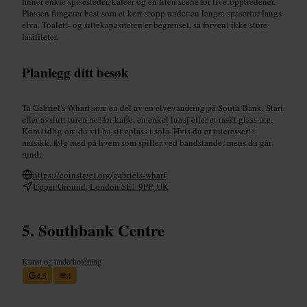
finner enkle spisesteder, kaféer og en liten scene for live-opptredener.
Plassen fungerer best som et kort stopp under en lengre spasertur langs
elva. Toalett- og sittekapasiteten er begrenset, så forvent ikke store
fasiliteter.
Planlegg ditt besøk
Ta Gabriel's Wharf som en del av en elvevandring på South Bank. Start
eller avslutt turen her for kaffe, en enkel lunsj eller et raskt glass ute.
Kom tidlig om du vil ha sitteplass i sola. Hvis du er interessert i
musikk, følg med på hvem som spiller ved bandstandet mens du går
rundt.
https://coinstreet.org/gabriels-wharf
Upper Ground, London SE1 9PP, UK
Southbank Centre
Kunst og underholdning
4,5
4