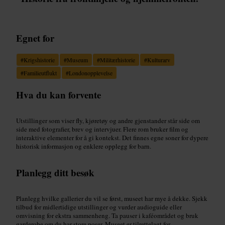
Egnet for
#
Krigshistorie
#
Museum
#
Militærhistorie
#
Kulturarv
#
Familieutflukt
#
Londonopplevelse
Hva du kan forvente
Utstillinger som viser fly, kjøretøy og andre gjenstander står side om
side med fotografier, brev og intervjuer. Flere rom bruker film og
interaktive elementer for å gi kontekst. Det finnes egne soner for dypere
historisk informasjon og enklere opplegg for barn.
Planlegg ditt besøk
Planlegg hvilke gallerier du vil se først, museet har mye å dekke. Sjekk
tilbud for midlertidige utstillinger og vurder audioguide eller
omvisning for ekstra sammenheng. Ta pauser i kaféområdet og bruk
garderobe om du har store poser. Museet er tilrettelagt for