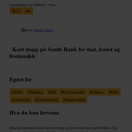
Landemerker og friluftsliv
•
Plass
4,4
4
Bilde /
Gabriel's Wharf
“
Kort stopp på South Bank for mat, kunst og
livemusikk
”
Egnet for
#
Kunst
#
Shopping
#
Mat
#
Elvepromenade
#
Uteplass
#
Byliv
#
Livemusikk
#
Familievennlig
#
Hundevennlig
Hva du kan forvente
Smal promenade med uteservering og kunstneriske småbutikker. Du