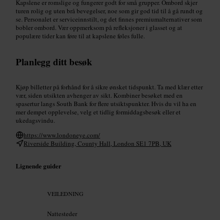
Kapslene er romslige og fungerer godt for små grupper. Ombord skjer
turen rolig og uten brå bevegelser, noe som gir god tid til å gå rundt og
se. Personalet er serviceinnstilt, og det finnes premiumalternativer som
bobler ombord. Vær oppmerksom på refleksjoner i glasset og at
populære tider kan føre til at kapslene føles fulle.
Planlegg ditt besøk
Kjøp billetter på forhånd for å sikre ønsket tidspunkt. Ta med klær etter
vær, siden utsikten avhenger av sikt. Kombiner besøket med en
spasertur langs South Bank for flere utsiktspunkter. Hvis du vil ha en
mer dempet opplevelse, velg et tidlig formiddagsbesøk eller et
ukedagsvindu.
https://www.londoneye.com/
Riverside Building, County Hall, London SE1 7PB, UK
Lignende guider
VEILEDNING
Nattesteder