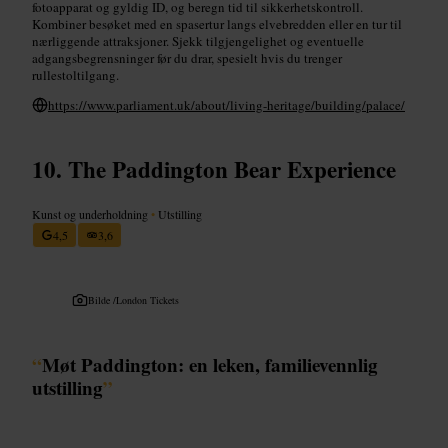
fotoapparat og gyldig ID, og beregn tid til sikkerhetskontroll.
Kombiner besøket med en spasertur langs elvebredden eller en tur til
nærliggende attraksjoner. Sjekk tilgjengelighet og eventuelle
adgangsbegrensninger før du drar, spesielt hvis du trenger
rullestoltilgang.
https://www.parliament.uk/about/living-heritage/building/palace/
The Paddington Bear Experience
Kunst og underholdning
•
Utstilling
4,5
3,6
Bilde /
London Tickets
“
Møt Paddington: en leken, familievennlig
utstilling
”