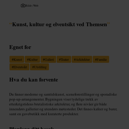
Bilde /
Web
“
Kunst, kultur og elveutsikt ved Themsen
”
Egnet for
#
Kunst
#
Kultur
#
Galleri
#
Teater
#
Arkitektur
#
Familie
#
Elveutsikt
#
Utstilling
Hva du kan forvente
Du finner moderne og samtidskunst, sceneforestillinger og sporadiske
pop-up-arrangementer. Bygningen viser tydelige trekk av
etterkrigstidens brutalistiske arkitektur, og flere nivåer gir både
innendørs gallerier og utendørs møtesteder. Det finnes kafeer og barer,
samt en gavebutikk med kuraterte produkter.
Planlegg ditt besøk