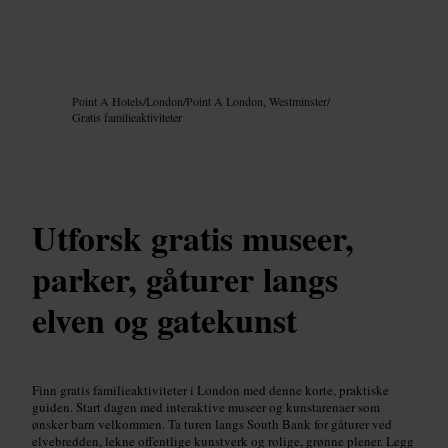
Bilde /
Google AI
Point A Hotels
/
London
/
Point A London, Westminster
/
Gratis familieaktiviteter
Utforsk gratis museer,
parker, gåturer langs
elven og gatekunst
Finn gratis familieaktiviteter i London med denne korte, praktiske
guiden. Start dagen med interaktive museer og kunstarenaer som
ønsker barn velkommen. Ta turen langs South Bank for gåturer ved
elvebredden, lekne offentlige kunstverk og rolige, grønne plener. Legg