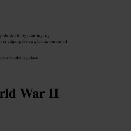
 gode sko til byvandring, og
 er adgang før du går inn, om du vil
nside-lambeth-palace
ld War II