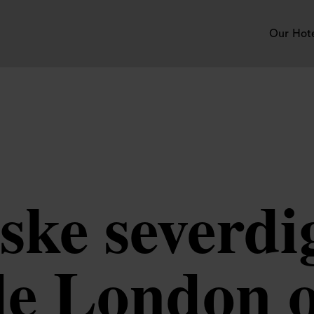
Our Hot
ske severdi
le London 