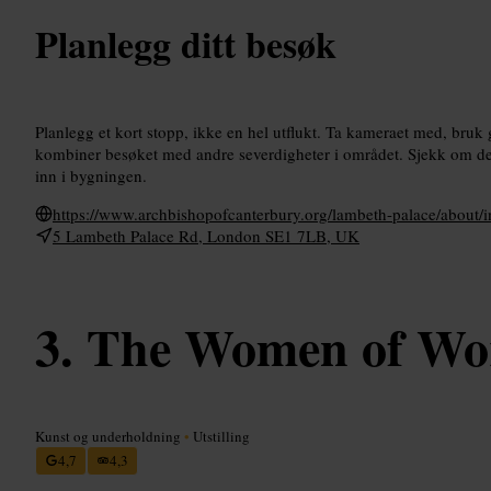
Planlegg ditt besøk
Planlegg et kort stopp, ikke en hel utflukt. Ta kameraet med, bruk
kombiner besøket med andre severdigheter i området. Sjekk om det
inn i bygningen.
https://www.archbishopofcanterbury.org/lambeth-palace/about/i
5 Lambeth Palace Rd, London SE1 7LB, UK
The Women of Wor
Kunst og underholdning
•
Utstilling
4,7
4,3