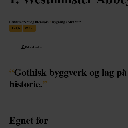
Landemerker og utendørs
•
Bygning / Struktur
4,6
4,6
Bilde /
Headout
“
Gothisk byggverk og lag på
historie.
”
Egnet for