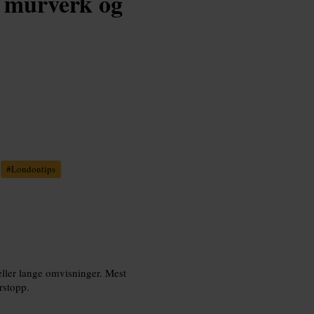
 murverk og
#
Londontips
 eller lange omvisninger. Mest
rstopp.