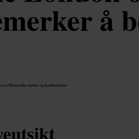
emerker å b
Historiske steder og landemerker
nster
/
veutsikt