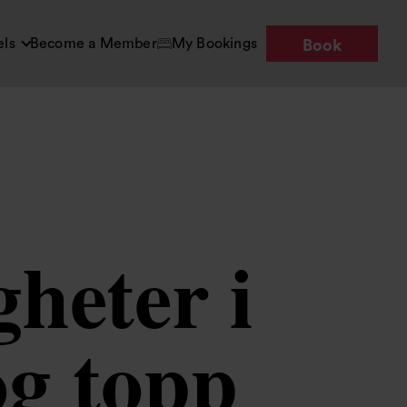
els
Become a Member
My Bookings
Book
gheter i
og topp