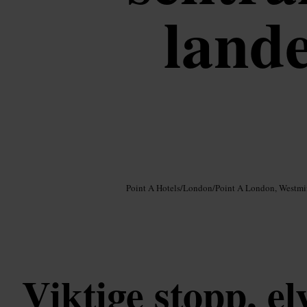
land
Bilde /
Google AI
Point A Hotels
/
London
/
Point A London, Westmi
Viktige stopp, el