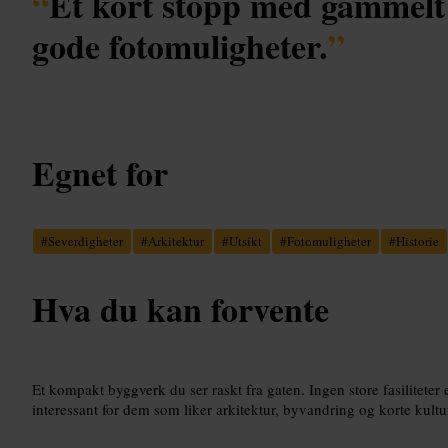
“
Et kort stopp med gammelt
gode fotomuligheter.
”
Egnet for
#
Severdigheter
#
Arkitektur
#
Utsikt
#
Fotomuligheter
#
Historie
Hva du kan forvente
Et kompakt byggverk du ser raskt fra gaten. Ingen store fasiliteter
interessant for dem som liker arkitektur, byvandring og korte kultu