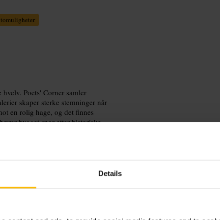
tomuligheter
 hvelv. Poets' Corner samler
alerier skaper sterke stemninger når
t en rolig hage, og det finnes
 bærer bygget spor etter historiske
Details
ng for gjentatte besøk hvis det tilbys
ik at du får med deg detaljer.