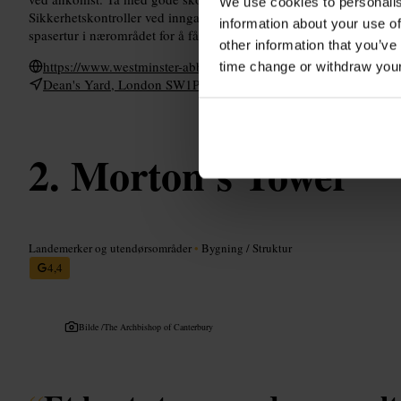
We use cookies to personalis
Sikkerhetskontroller ved inngangen gjør at det kan være kø på tr
information about your use of
spasertur i nærområdet for å få mer kontekst rundt byggets plass i 
other information that you’ve
https://www.westminster-abbey.org/
time change or withdraw you
Dean's Yard, London SW1P 3PA, UK
Morton's Tower
Landemerker og utendørsområder
•
Bygning / Struktur
4,4
Bilde /
The Archbishop of Canterbury