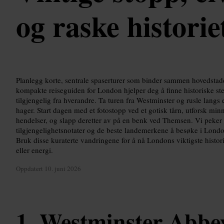
og raske historie
Planlegg korte, sentrale spaserturer som binder sammen hovedstade
kompakte reiseguiden for London hjelper deg å finne historiske ste
tilgjengelig fra hverandre. Ta turen fra Westminster og rusle langs e
hager. Start dagen med et fotostopp ved et gotisk tårn, utforsk m
hendelser, og slapp deretter av på en benk ved Themsen. Vi peker ut 
tilgjengelighetsnotater og de beste landemerkene å besøke i London
Bruk disse kuraterte vandringene for å nå Londons viktigste historis
eller energi.
Oppdatert
10. juni 2026
Westminster Abbe