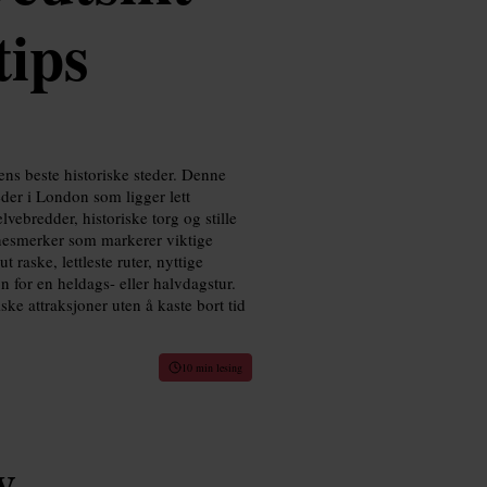
tips
ns beste historiske steder. Denne
der i London som ligger lett
lvebredder, historiske torg og stille
innesmerker som markerer viktige
raske, lettleste ruter, nyttige
 for en heldags- eller halvdagstur.
ke attraksjoner uten å kaste bort tid
10 min lesing
y