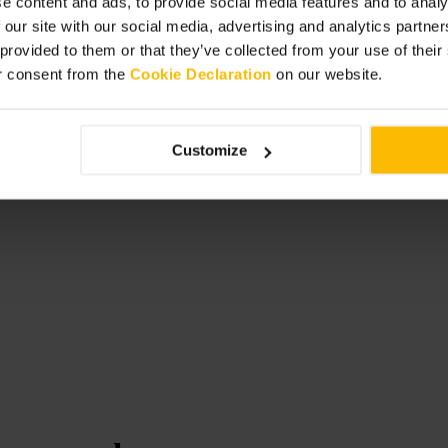
e content and ads, to provide social media features and to analy
avle dager. Kombiner besøket med en
 our site with our social media, advertising and analytics partn
byen.
 provided to them or that they’ve collected from your use of thei
r consent from the
Cookie Declaration
on our website.
Customize