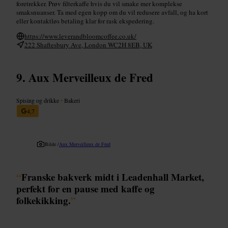
foretrekker. Prøv filterkaffe hvis du vil smake mer komplekse
smaksnuanser. Ta med egen kopp om du vil redusere avfall, og ha kort
eller kontaktløs betaling klar for rask ekspedering.
https://www.leverandbloomcoffee.co.uk/
222 Shaftesbury Ave, London WC2H 8EB, UK
Aux Merveilleux de Fred
Spising og drikke
•
Bakeri
4,7
Bilde /
Aux Merveilleux de Fred
“
Franske bakverk midt i Leadenhall Market,
perfekt for en pause med kaffe og
folkekikking.
”