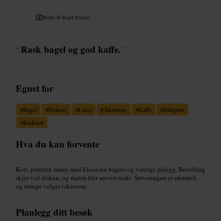
Bilde /
B Bagel Platters
“
Rask bagel og god kaffe.
”
Egnet for
#
Bagel
#
Frokost
#
Lunsj
#
Takeaway
#
Kaffe
#
Billigmat
#
Raskmat
Hva du kan forvente
Kort, praktisk meny med klassiske bagels og vanlige pålegg. Bestilling
skjer ved disken, og maten blir servert raskt. Serveringen er uformell,
og mange velger takeaway.
Planlegg ditt besøk