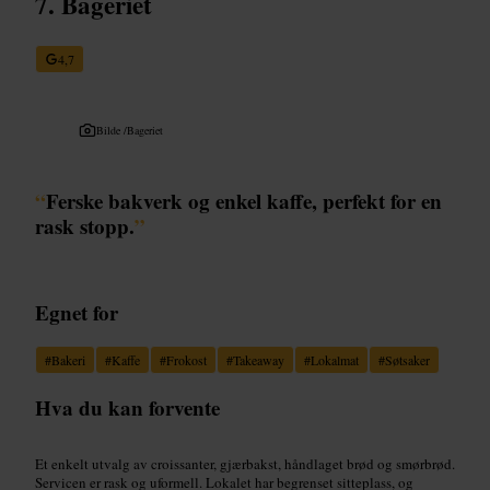
Bageriet
4,7
Bilde /
Bageriet
“
Ferske bakverk og enkel kaffe, perfekt for en
rask stopp.
”
Egnet for
#
Bakeri
#
Kaffe
#
Frokost
#
Takeaway
#
Lokalmat
#
Søtsaker
Hva du kan forvente
Et enkelt utvalg av croissanter, gjærbakst, håndlaget brød og smørbrød.
Servicen er rask og uformell. Lokalet har begrenset sitteplass, og