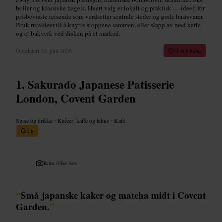
boller og klassiske bagels. Hvert valg er lokalt og praktisk — ideelt for
prisbevisste reisende som verdsetter sentrale steder og gode basisvarer.
Bruk ruteideer til å knytte stoppene sammen, eller slapp av med kaffe
og et bakverk ved disken på et marked.
Oppdatert
10. juni 2026
11 min lesing
Sakurado Japanese Patisserie
London, Covent Garden
Spise og drikke
•
Kafeer, kaffe og tehus
•
Kafé
4,8
Bilde /
Uber Eats
“
Små japanske kaker og matcha midt i Covent
Garden.
”