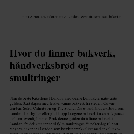
Bilde /
Google AI
Point A Hotels
/
London
/
Point A London, Westminster
/
Lokale bakerier
Hvor du finner bakverk,
håndverksbrød og
smultringer
Finn de beste bakeriene i London med denne kompakte, gatevante
guiden. Start dagen med ferske, varme bakverk fra steder i Covent
Garden, Soho, Chinatown og The Strand. Dra ut for håndverksbrød som
London-fans hyller, eller plukk opp fotogene bakverk for en rask pause
mellom severdighetene. Bruk denne guiden for å finne bakverk i
London, fra delikate terter til fylte smultringer. Vi peker deg til best
rangerte bakerier i London som kombinerer kvalitet med enkel take-
away. Forvent japansk presisjon, italienske bomboloni, skandinaviske