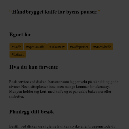
“
Håndbrygget kaffe for byens pauser.
”
Egnet for
#
Kaffe
#
Spesialkaffe
#
Takeaway
#
Kaffepauser
#
Storbykaffe
#
Latteart
Hva du kan forvente
Rask service ved disken, baristaer som legger vekt på teknikk og gode
råvarer. Noen sitteplasser inne, men mange kommer for takeaway.
Menyen holder seg kort, med kaffe og et par enkle bakevarer eller
småretter.
Planlegg ditt besøk
Bestill ved disken og si gjerne hvilken styrke eller bryggemetode du