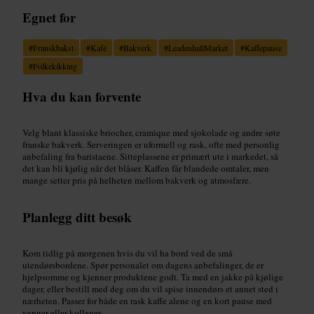
Egnet for
#
Franskbakst
#
Kafé
#
Bakverk
#
LeadenhallMarket
#
Kaffepause
#
Folkekikking
Hva du kan forvente
Velg blant klassiske briocher, cramique med sjokolade og andre søte
franske bakverk. Serveringen er uformell og rask, ofte med personlig
anbefaling fra baristaene. Sitteplassene er primært ute i markedet, så
det kan bli kjølig når det blåser. Kaffen får blandede omtaler, men
mange setter pris på helheten mellom bakverk og atmosfære.
Planlegg ditt besøk
Kom tidlig på morgenen hvis du vil ha bord ved de små
utendørsbordene. Spør personalet om dagens anbefalinger, de er
hjelpsomme og kjenner produktene godt. Ta med en jakke på kjølige
dager, eller bestill med deg om du vil spise innendørs et annet sted i
nærheten. Passer for både en rask kaffe alene og en kort pause med
venner eller kolleger.