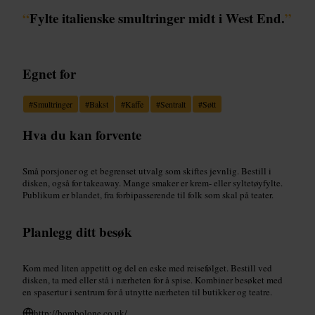
“
Fylte italienske smultringer midt i West End.
”
Egnet for
#
Smultringer
#
Bakst
#
Kaffe
#
Sentralt
#
Søtt
Hva du kan forvente
Små porsjoner og et begrenset utvalg som skiftes jevnlig. Bestill i
disken, også for takeaway. Mange smaker er krem- eller syltetøyfylte.
Publikum er blandet, fra forbipasserende til folk som skal på teater.
Planlegg ditt besøk
Kom med liten appetitt og del en eske med reisefølget. Bestill ved
disken, ta med eller stå i nærheten for å spise. Kombiner besøket med
en spasertur i sentrum for å utnytte nærheten til butikker og teatre.
http://bombolone.co.uk/