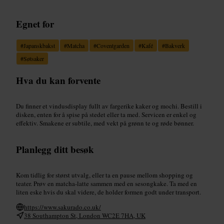
Egnet for
#
Japanskbakst
#
Matcha
#
Coventgarden
#
Kafé
#
Bakverk
#
Søtsaker
Hva du kan forvente
Du finner et vindusdisplay fullt av fargerike kaker og mochi. Bestill i
disken, enten for å spise på stedet eller ta med. Servicen er enkel og
effektiv. Smakene er subtile, med vekt på grønn te og røde bønner.
Planlegg ditt besøk
Kom tidlig for størst utvalg, eller ta en pause mellom shopping og
teater. Prøv en matcha-latte sammen med en sesongkake. Ta med en
liten eske hvis du skal videre, de holder formen godt under transport.
https://www.sakurado.co.uk/
38 Southampton St, London WC2E 7HA, UK