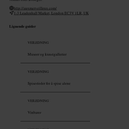
http://auxmerveilleux.com/
1-3 Leadenhall Market, London EC3V 1LR, UK
Lignende guider
VEILEDNING
Museer og kunstgallerier
VEILEDNING
Spisesteder for å spise alene
VEILEDNING
Vinbarer