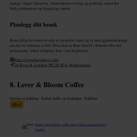
mange velger takeaway. Atmosfæren er rolig og praktisk, egnet for
både jobbpauser og hyggelige møter.
Planlegg ditt besøk
Kom tidlig for størst utvalg av nystekte varer, og ta med gjenbrukskopp
om du vil redusere avfall. Hvis dere er flere, bestill i forkant eller del
porsjonene, siden sitteplass kan være begrenset.
http://www.bageriet.co.uk/
24 Rose St, London WC2E 9EA, Storbritannia
Lever & Bloom Coffee
Spising og drikking
•
Kafeer, kaffe- og tesalonger
•
Kaffebar
4,9
Bilde
Bakery and speciality coffee shop | Giant cinnamon buns |
/
London