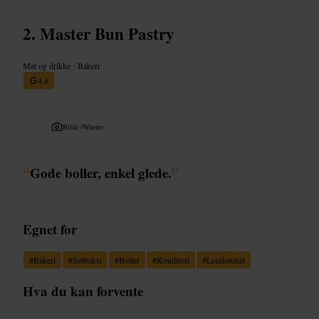
Master Bun Pastry
Mat og drikke
•
Bakeri
4,8
Bilde /
Wheree
“
Gode boller, enkel glede.
”
Egnet for
#
Bakeri
#
Søtbakst
#
Boller
#
Konditori
#
Londonmat
Hva du kan forvente