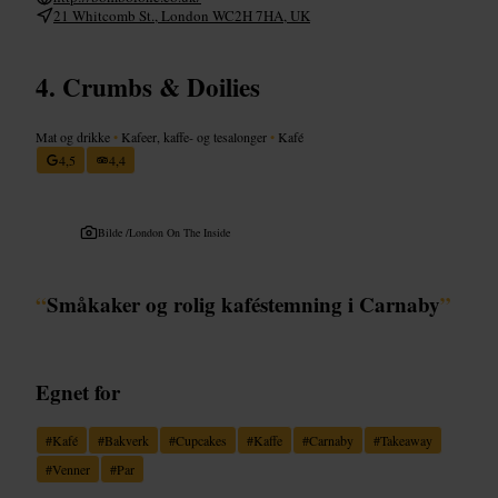
21 Whitcomb St., London WC2H 7HA, UK
Crumbs & Doilies
Mat og drikke
•
Kafeer, kaffe- og tesalonger
•
Kafé
4,5
4,4
Bilde /
London On The Inside
“
Småkaker og rolig kaféstemning i Carnaby
”
Egnet for
#
Kafé
#
Bakverk
#
Cupcakes
#
Kaffe
#
Carnaby
#
Takeaway
#
Venner
#
Par