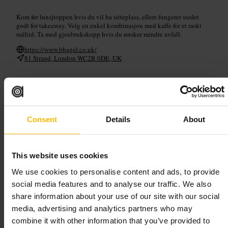
Kom før lunsjtoppen hvis du vil ha sitteplass, ellers fungerer stedet
godt for takeaway. Velg en enkel kombinasjon med kaffe for et raskt
måltid. Ta med gjenbrukskopp hvis du ønsker mindre avfall.
https://www.bbagel.co.uk/
81 Strand, London WC2R 0DE, UK
B Bagel Soho
Spising og drikke
•
Bagelbutikk
Consent
Details
About
4,8
4,7
This website uses cookies
Bilde /
B Bagel
We use cookies to personalise content and ads, to provide
social media features and to analyse our traffic. We also
“
Friske bagels, god kaffe og rask service.
”
share information about your use of our site with our social
media, advertising and analytics partners who may
combine it with other information that you’ve provided to