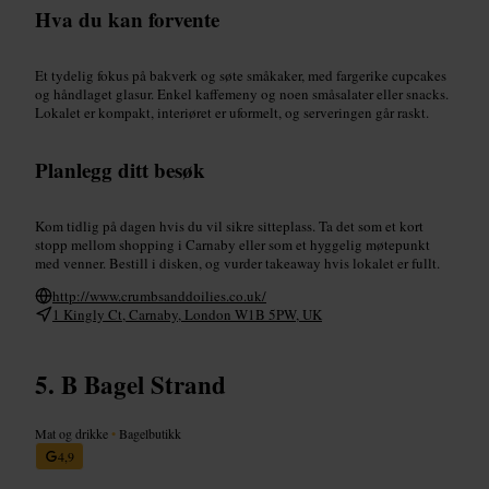
Hva du kan forvente
Et tydelig fokus på bakverk og søte småkaker, med fargerike cupcakes
og håndlaget glasur. Enkel kaffemeny og noen småsalater eller snacks.
Lokalet er kompakt, interiøret er uformelt, og serveringen går raskt.
Planlegg ditt besøk
Kom tidlig på dagen hvis du vil sikre sitteplass. Ta det som et kort
stopp mellom shopping i Carnaby eller som et hyggelig møtepunkt
med venner. Bestill i disken, og vurder takeaway hvis lokalet er fullt.
http://www.crumbsanddoilies.co.uk/
1 Kingly Ct, Carnaby, London W1B 5PW, UK
B Bagel Strand
Mat og drikke
•
Bagelbutikk
4,9