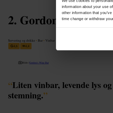
We use cookies to personalis
information about your use of
other information that you’ve
Gordon's Wine Ba
time change or withdraw you
Servering og drikke
•
Bar
•
Vinbar
4,6
4,4
Bilde /
Gordon's Wine Bar
“
Liten vinbar, levende lys o
stemning.
”