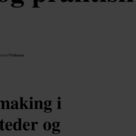
Vinbarer
nster
/
smaking i
teder og