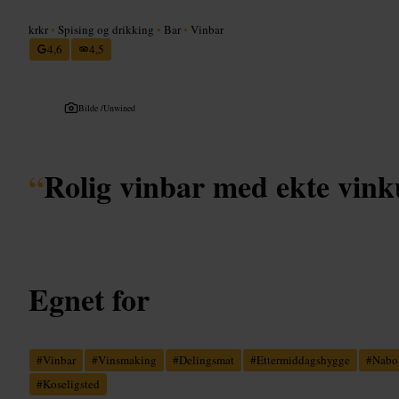
krkr
•
Spising og drikking
•
Bar
•
Vinbar
4,6
4,5
Bilde /
Unwined
“
Rolig vinbar med ekte vin
Egnet for
#
Vinbar
#
Vinsmaking
#
Delingsmat
#
Ettermiddagshygge
#
Nabo
#
Koseligsted