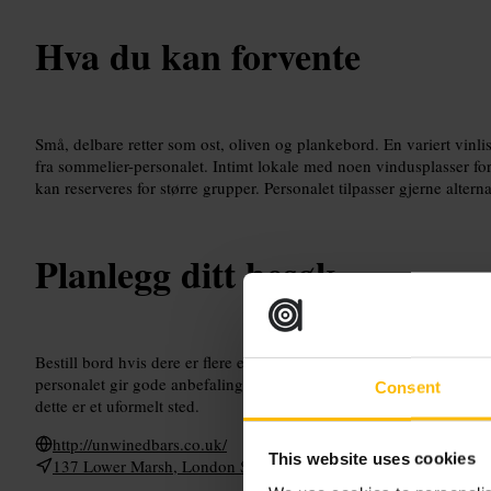
Hva du kan forvente
Små, delbare retter som ost, oliven og plankebord. En variert vin
fra sommelier-personalet. Intimt lokale med noen vindusplasser f
kan reserveres for større grupper. Personalet tilpasser gjerne altern
Planlegg ditt besøk
Bestill bord hvis dere er flere eller vil ha vindusplass. Si fra om alle
personalet gir gode anbefalinger. Velg en smaksmeny for å prøve f
Consent
dette er et uformelt sted.
http://unwinedbars.co.uk/
This website uses cookies
137 Lower Marsh, London SE1 7AE, UK