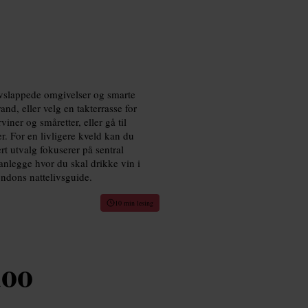
avslappede omgivelser og smarte
and, eller velg en takterrasse for
iner og småretter, eller gå til
. For en livligere kveld kan du
rt utvalg fokuserer på sentral
lanlegge hvor du skal drikke vin i
Londons nattelivsguide.
10 min lesing
loo