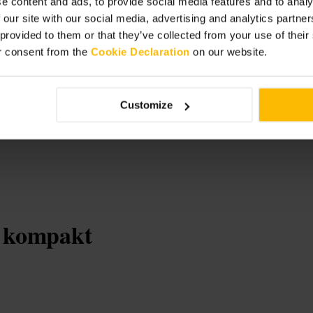
e content and ads, to provide social media features and to analy
 our site with our social media, advertising and analytics partn
 provided to them or that they’ve collected from your use of thei
r
r consent from the
Cookie Declaration
on our website.
Customize
g kompakt