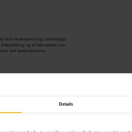
liste med smaksprøver og anbefalinger
or folkekikking og et bakområde som
ativer ved matintoleranser.
rgier eller preferanser før bestilling,
lere viner. Kom avslappet kledd,
Details