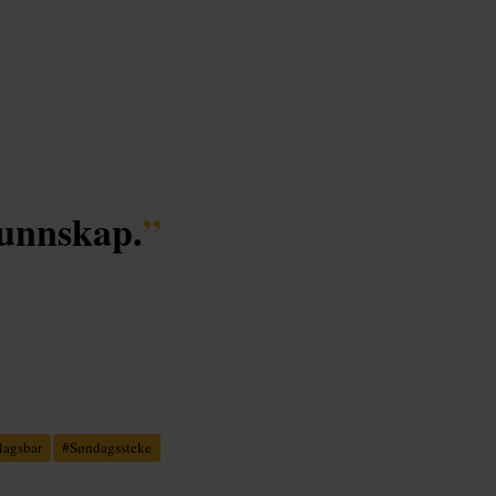
kunnskap.
”
lagsbar
#
Søndagssteke