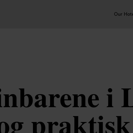
Our Hot
inbarene i
 og praktisk