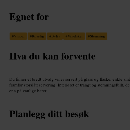
Egnet for
#
Vinbar
#
Koselig
#
Byliv
#
Vinelsker
#
Stemning
Hva du kan forvente
Du finner et bredt utvalg viner servert på glass og flaske, enkle s
framfor storslått servering. Interiøret er trangt og stemningsfullt, de
enn på vanlige barer.
Planlegg ditt besøk