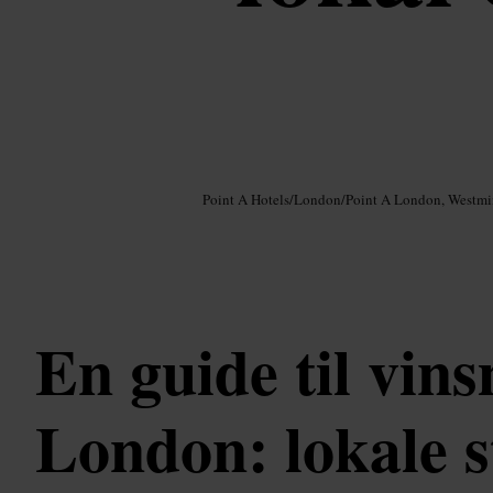
Bilde /
Google AI
Point A Hotels
/
London
/
Point A London, Westmi
En guide til vin
London: lokale s