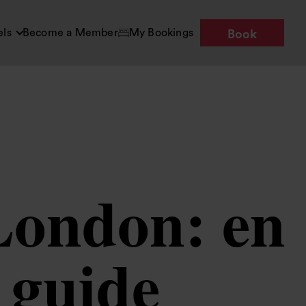
els
Become a Member
My Bookings
Book
 London: en
 guide