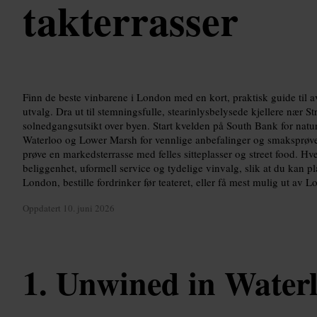
takterrasser
Finn de beste vinbarene i London med en kort, praktisk guide til 
utvalg. Dra ut til stemningsfulle, stearinlysbelysede kjellere nær Str
solnedgangsutsikt over byen. Start kvelden på South Bank for naturv
Waterloo og Lower Marsh for vennlige anbefalinger og smaksprøver
prøve en markedsterrasse med felles sitteplasser og street food. Hve
beliggenhet, uformell service og tydelige vinvalg, slik at du kan p
London, bestille fordrinker før teateret, eller få mest mulig ut av 
Oppdatert
10. juni 2026
Unwined in Water