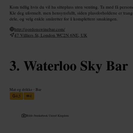
Kom tidlig hvis du vil ha sitteplass uten venting. Ta med få person
Kle deg uformelt, men hensynsfullt, siden plassforholdene er trange.
dele, og velg enkle småretter for å komplettere smakingen.
http://gordonswinebar.com/
47 Villiers St, London WC2N 6NE, UK
Waterloo Sky Bar
Mat og drikke
•
Bar
4,5
4
Bilde /
booknbook United Kingdom