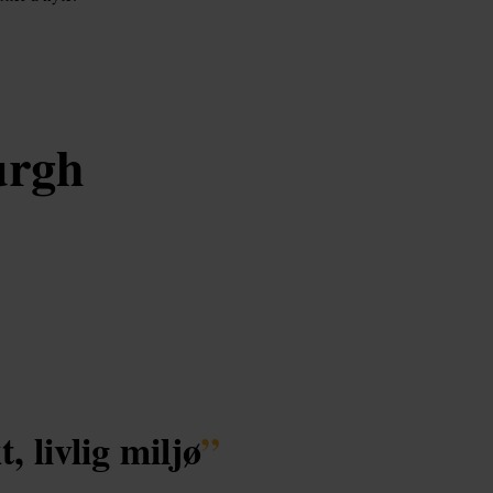
urgh
, livlig miljø
”