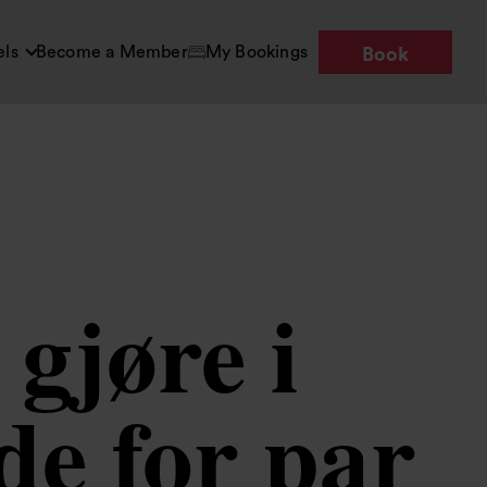
els
Become a Member
My Bookings
Book
gjøre i
e for par