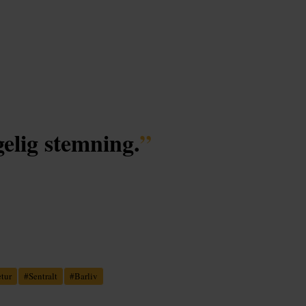
elig stemning.
”
tur
#
Sentralt
#
Barliv