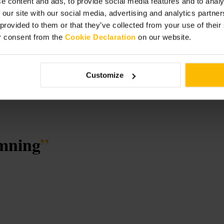
e content and ads, to provide social media features and to analy
 our site with our social media, advertising and analytics partn
 provided to them or that they’ve collected from your use of thei
r consent from the
Cookie Declaration
on our website.
Customize
emning
”