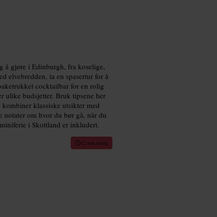
å gjøre i Edinburgh, fra koselige,
ed elvebredden, ta en spasertur for å
baketrukket cocktailbar for en rolig
r ulike budsjetter. Bruk tipsene her
å, kombiner klassiske utsikter med
ke notater om hvor du bør gå, når du
iniferie i Skottland er inkludert.
12 min lesing