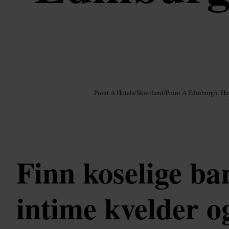
Bilde /
Google AI
Point A Hotels
/
Skottland
/
Point A Edinburgh, H
Finn koselige bar
intime kvelder o