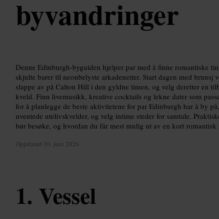
byvandringer
Denne Edinburgh-byguiden hjelper par med å finne romantiske ting 
skjulte barer til neonbelyste arkadenetter. Start dagen med brunsj v
slappe av på Calton Hill i den gyldne timen, og velg deretter en til
kveld. Finn livemusikk, kreative cocktails og lekne dater som passe
for å planlegge de beste aktivitetene for par Edinburgh har å by p
uventede utelivskvelder, og velg intime steder for samtale. Praktis
bør besøke, og hvordan du får mest mulig ut av en kort romantisk m
Oppdatert
10. juni 2026
Vessel