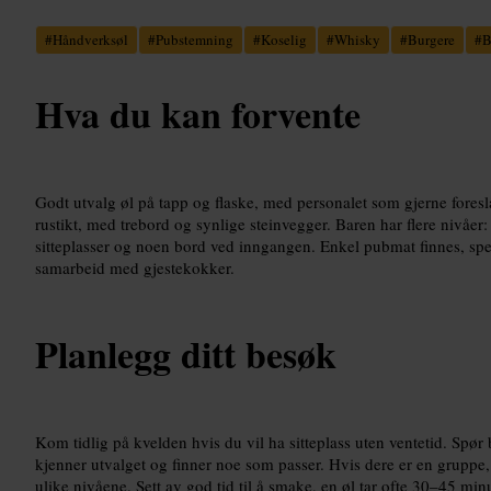
#
Håndverksøl
#
Pubstemning
#
Koselig
#
Whisky
#
Burgere
#
B
Hva du kan forvente
Godt utvalg øl på tapp og flaske, med personalet som gjerne foresl
rustikt, med trebord og synlige steinvegger. Baren har flere nivåer:
sitteplasser og noen bord ved inngangen. Enkel pubmat finnes, spesi
samarbeid med gjestekokker.
Planlegg ditt besøk
Kom tidlig på kvelden hvis du vil ha sitteplass uten ventetid. Spø
kjenner utvalget og finner noe som passer. Hvis dere er en gruppe, s
ulike nivåene. Sett av god tid til å smake, en øl tar ofte 30–45 minu