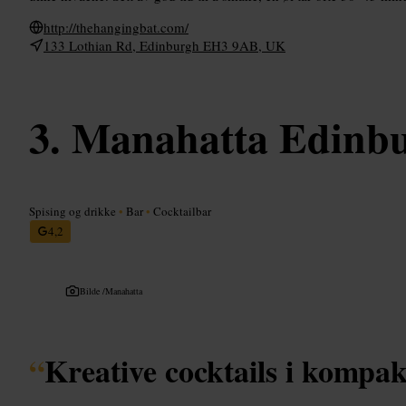
http://thehangingbat.com/
133 Lothian Rd, Edinburgh EH3 9AB, UK
Manahatta Edinb
Spising og drikke
•
Bar
•
Cocktailbar
4,2
Bilde /
Manahatta
“
Kreative cocktails i kompakt