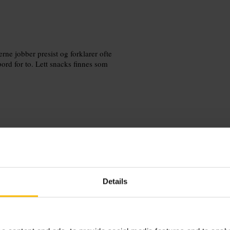
e jobber presist og forklarer ofte
bord for to. Lett snacks finnes som
tell bartenderen hva du liker, be om
casual.
Details