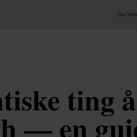
Our Hot
iske ting å 
h — en guid