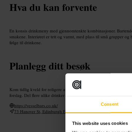
Hva du kan forvente
En konsis drinkmeny med gjennomtenkte kombinasjoner. Bartendern
smakene. Interiøret er tett og varmt, med plass til små grupper og 
følge til drinkene.
Planlegg ditt besøk
Kom tidlig kveld for roligere atmosfære og enklere plassering. For
forslag. Del flere ulike drinker for å smake menyen. Kle deg smart 
Consent
https://vesselbars.co.uk/
73 Hanover St, Edinburgh EH2 1EE, UK
This website uses cookies