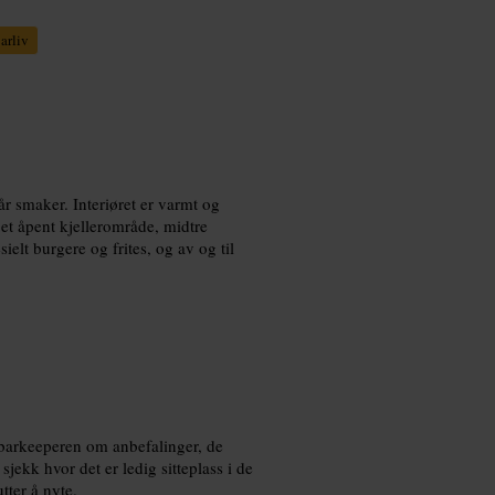
arliv
år smaker. Interiøret er varmt og
 et åpent kjellerområde, midtre
elt burgere og frites, og av og til
r barkeeperen om anbefalinger, de
jekk hvor det er ledig sitteplass i de
tter å nyte.