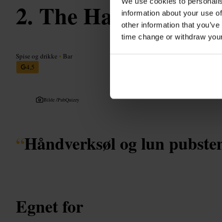
We use cookies to personalis
The Hanging Bat
information about your use of
other information that you’ve
time change or withdraw you
Spise og drikke
•
Bar
4,5
Bilde /
PubQuizzy
“
Håndverksøl og lun pubst
Egnet for