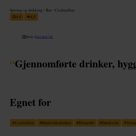
Spising og drikking
•
Bar
•
Cocktailbar
4,9
4,9
Bilde /
Pilot Beer UK
“
Gjennomførte drinker, hygg
Egnet for
#
Cocktailbar
#
Håndverksdrinker
#
Etterjobb
#
Datekveld
#
Venne