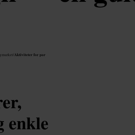
Aktiviteter for par
aymarket
/
er,
g enkle