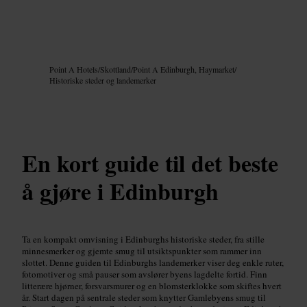
Bilde /
Google AI
Point A Hotels
/
Skottland
/
Point A Edinburgh, Haymarket
/
Historiske steder og landemerker
En kort guide til det beste
å gjøre i Edinburgh
Ta en kompakt omvisning i Edinburghs historiske steder, fra stille
minnesmerker og gjemte smug til utsiktspunkter som rammer inn
slottet. Denne guiden til Edinburghs landemerker viser deg enkle ruter,
fotomotiver og små pauser som avslører byens lagdelte fortid. Finn
litterære hjørner, forsvarsmurer og en blomsterklokke som skiftes hvert
år. Start dagen på sentrale steder som knytter Gamlebyens smug til