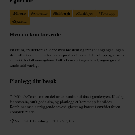
Egnet for
#
Historie
#
Arkitektur
#
Edinburgh
#
Gamlebyen
#
Fotostopp
#
Spasertur
Hva du kan forvente
En intim, arkitektonisk scene med brostein og trange innganger. Ingen
store attraksjoner eller fasiliteter på stedet, mest et fotostopp og et rolig
avbrekk fra folkemengdene. Lett å ta inn på egen hånd, ingen guidet
runde nødvendig.
Planlegg ditt besøk
Ta Milne's Court som en del av en rundtur til fots i gamlebyen. Kle deg
for brostein, bruk gode sko, og planlegg et kort stopp for bilder.
Kombiner med nærliggende severdigheter og kafeer i området for en
komplett runde.
Milne's Ct, Edinburgh EH1 2NE, UK