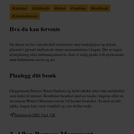
#
Litteratur
#
Edinburgh
#
Parker
#
Vandring
#
Kortbesøk
#
Litteraturhistorie
Hva du kan forvente
Du finner en lav, innsiktsfull steinstøtte med inskripsjon og årstall,
plassert i gresset mellom de større monumentene i hagen. Det er ingen
utsmykning eller informasjonstavle, bare et rolig punkt å få øyekontakt
med forfatterens navn og arv.
Planlegg ditt besøk
Gå gjennom Princes Street Gardens og hold utkikk etter små steinheller
som leder til minnet. Kombiner besøket med en runde i hagene eller en
tur innom Writer's Museum om du vil ha mer kontekst. Ta med en lett
jakke, hagen kan være vindfull og vær skifter raskt.
Edinburgh EH2 3AA, UK
Allan Ramsay Monument