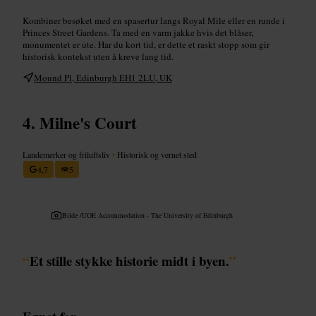
Kombiner besøket med en spasertur langs Royal Mile eller en runde i
Princes Street Gardens. Ta med en varm jakke hvis det blåser,
monumentet er ute. Har du kort tid, er dette et raskt stopp som gir
historisk kontekst uten å kreve lang tid.
Mound Pl, Edinburgh EH1 2LU, UK
Milne's Court
Landemerker og friluftsliv
•
Historisk og vernet sted
4,7
5
Bilde /
UOE Accommodation - The University of Edinburgh
“
Et stille stykke historie midt i byen.
”