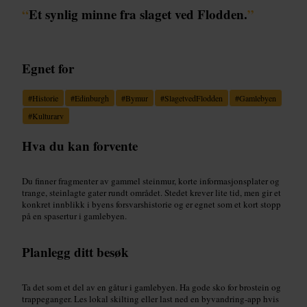
“
Et synlig minne fra slaget ved Flodden.
”
Egnet for
#
Historie
#
Edinburgh
#
Bymur
#
SlagetvedFlodden
#
Gamlebyen
#
Kulturarv
Hva du kan forvente
Du finner fragmenter av gammel steinmur, korte informasjonsplater og
trange, steinlagte gater rundt området. Stedet krever lite tid, men gir et
konkret innblikk i byens forsvarshistorie og er egnet som et kort stopp
på en spasertur i gamlebyen.
Planlegg ditt besøk
Ta det som et del av en gåtur i gamlebyen. Ha gode sko for brostein og
trappeganger. Les lokal skilting eller last ned en byvandring-app hvis