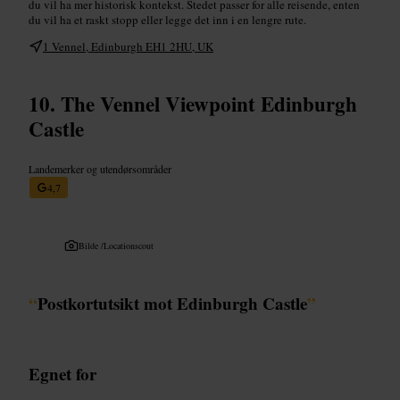
du vil ha mer historisk kontekst. Stedet passer for alle reisende, enten
du vil ha et raskt stopp eller legge det inn i en lengre rute.
1 Vennel, Edinburgh EH1 2HU, UK
The Vennel Viewpoint Edinburgh
Castle
Landemerker og utendørsområder
4,7
Bilde /
Locationscout
“
Postkortutsikt mot Edinburgh Castle
”
Egnet for