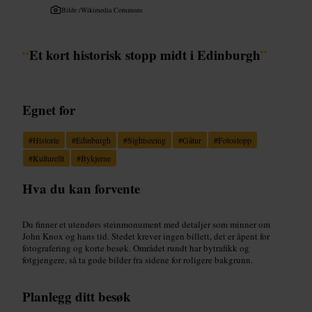
Bilde /
Wikimedia Commons
“
Et kort historisk stopp midt i Edinburgh
”
Egnet for
#
Historie
#
Edinburgh
#
Sightseeing
#
Gåtur
#
Fotostopp
#
Kulturellt
#
Bykjerne
Hva du kan forvente
Du finner et utendørs steinmonument med detaljer som minner om
John Knox og hans tid. Stedet krever ingen billett, det er åpent for
fotografering og korte besøk. Området rundt har bytrafikk og
fotgjengere, så ta gode bilder fra sidene for roligere bakgrunn.
Planlegg ditt besøk