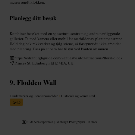
muren rundt klokken.
Planlegg ditt besøk
Kombiner besøket med en spasertur i sentrum og andre nærliggende
gallerier. Ta med kamera eller mobil for nærbilder av plantemønstrene.
Hold deg bak rekkverket og følg stiene, så forstyrrer du ikke arbeidet
med planting. Pass på at barn har tilsyn ved kanten av muren.
https://edinburghguide.com/venues/visitor-attractions/floral-clock
Princes St, Edinburgh EH2 4BA, UK
Flodden Wall
Landemerker og utendørsområder
•
Historisk og vernet sted
4,6
Bilde /
ZenscapePhoto | Edinburgh Photographer · In stock