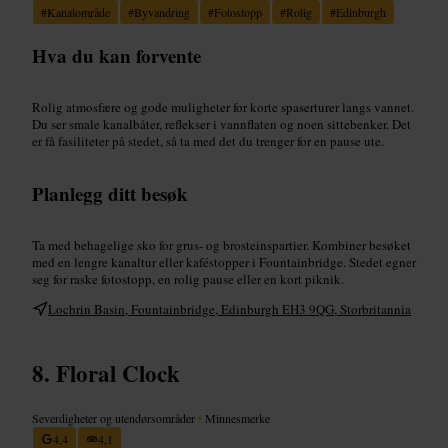
#
Kanalområde
#
Byvandring
#
Fotostopp
#
Rolig
#
Edinburgh
Hva du kan forvente
Rolig atmosfære og gode muligheter for korte spaserturer langs vannet.
Du ser smale kanalbåter, reflekser i vannflaten og noen sittebenker. Det
er få fasiliteter på stedet, så ta med det du trenger for en pause ute.
Planlegg ditt besøk
Ta med behagelige sko for grus- og brosteinspartier. Kombiner besøket
med en lengre kanaltur eller kaféstopper i Fountainbridge. Stedet egner
seg for raske fotostopp, en rolig pause eller en kort piknik.
Lochrin Basin, Fountainbridge, Edinburgh EH3 9QG, Storbritannia
Floral Clock
Severdigheter og utendørsområder
•
Minnesmerke
4,4
4,1