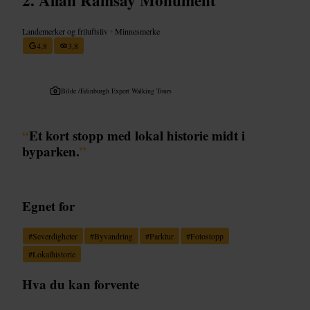
Landemerker og friluftsliv
•
Minnesmerke
4,8
3,8
Bilde /
Edinburgh Expert Walking Tours
“
Et kort stopp med lokal historie midt i
byparken.
”
Egnet for
#
Severdigheter
#
Byvandring
#
Parktur
#
Fotostopp
#
Lokalhistorie
Hva du kan forvente