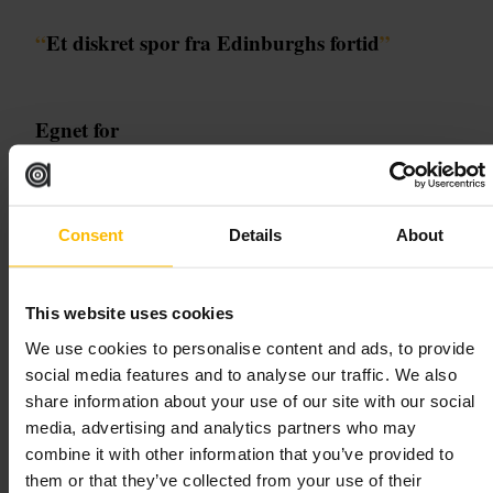
“
Et diskret spor fra Edinburghs fortid
”
Egnet for
#
Historie
#
Kulturarv
#
Edinburgh
#
Severdigheter
#
Byvandring
Hva du kan forvente
Consent
Details
About
En beskjeden steinmonument i en hage eller gateomgivelse. Det er
ikke en stor attraksjon, men det gir et konkret glimt av byens historiske
This website uses cookies
grenser og fortellinger. Stedet krever lite tid, og mange ser det som et
supplement til andre historiske stopp i området.
We use cookies to personalise content and ads, to provide
social media features and to analyse our traffic. We also
Planlegg ditt besøk
share information about your use of our site with our social
media, advertising and analytics partners who may
Ta det som et kort tillegg på en gåtur i gamlebyen. Ha komfortable sko,
combine it with other information that you’ve provided to
og ta med et kamera for nærbilder. Respekter verneregler og
them or that they’ve collected from your use of their
omgivelsene, og unngå å tråkke i bed eller på plater rundt steinen.