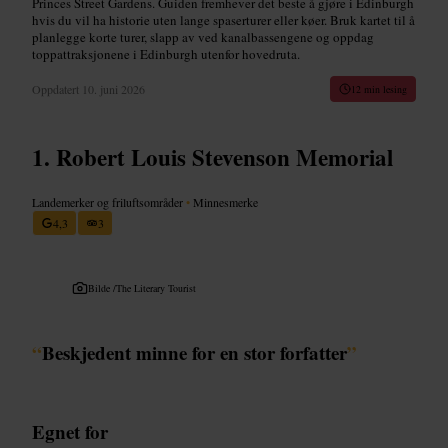
Princes Street Gardens. Guiden fremhever det beste å gjøre i Edinburgh
hvis du vil ha historie uten lange spaserturer eller køer. Bruk kartet til å
planlegge korte turer, slapp av ved kanalbassengene og oppdag
toppattraksjonene i Edinburgh utenfor hovedruta.
Oppdatert
10. juni 2026
12 min lesing
Robert Louis Stevenson Memorial
Landemerker og friluftsområder
•
Minnesmerke
4,3
3
Bilde /
The Literary Tourist
“
Beskjedent minne for en stor forfatter
”
Egnet for