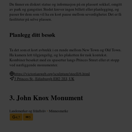
Du finner en diskret statue og informasjon på en plassert sokkel, omgitt
av park og gangstier. Stedet krever ingen billett eller planlegging, og
passer for dem som vil ha en kort pause mellom severdigheter. Det er få
fasiliteter på selve plassen.
Planlegg ditt besøk
Ta det som et kort avbrekk i en runde mellom New Town og Old Town.
Ha kamera lett tilgjengelig, og les plaketten for rask kontekst.
Kombiner besøket med en spasertur langs Princes Street eller et stopp
ved nærliggende monumenter.
https://victorianweb.org/sculpture/steell/6.html
3 Princes St., Edinburgh EH2 2EJ, UK
John Knox Monument
Landemerker og friluftsliv
•
Minnesmerke
4,7
5