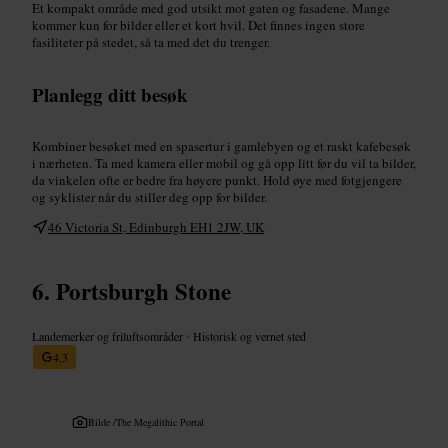
Et kompakt område med god utsikt mot gaten og fasadene. Mange
kommer kun for bilder eller et kort hvil. Det finnes ingen store
fasiliteter på stedet, så ta med det du trenger.
Planlegg ditt besøk
Kombiner besøket med en spasertur i gamlebyen og et raskt kafebesøk
i nærheten. Ta med kamera eller mobil og gå opp litt før du vil ta bilder,
da vinkelen ofte er bedre fra høyere punkt. Hold øye med fotgjengere
og syklister når du stiller deg opp for bilder.
46 Victoria St, Edinburgh EH1 2JW, UK
Portsburgh Stone
Landemerker og friluftsområder
•
Historisk og vernet sted
4,3
Bilde /
The Megalithic Portal