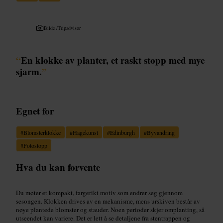
Bilde /
Tripadvisor
“
En klokke av planter, et raskt stopp med mye
sjarm.
”
Egnet for
#
Blomsterklokke
#
Hagekunst
#
Edinburgh
#
Byvandring
#
Fotostopp
Hva du kan forvente
Du møter et kompakt, fargerikt motiv som endrer seg gjennom
sesongen. Klokken drives av en mekanisme, mens urskiven består av
nøye plantede blomster og stauder. Noen perioder skjer omplanting, så
utseendet kan variere. Det er lett å se detaljene fra stentrappen og