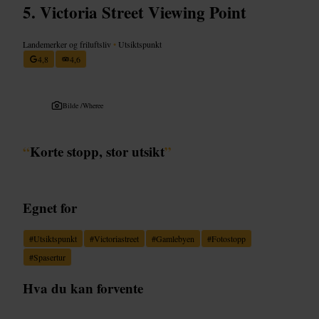
Victoria Street Viewing Point
Landemerker og friluftsliv
•
Utsiktspunkt
4,8
4,6
Bilde /
Wheree
“
Korte stopp, stor utsikt
”
Egnet for
#
Utsiktspunkt
#
Victoriastreet
#
Gamlebyen
#
Fotostopp
#
Spasertur
Hva du kan forvente