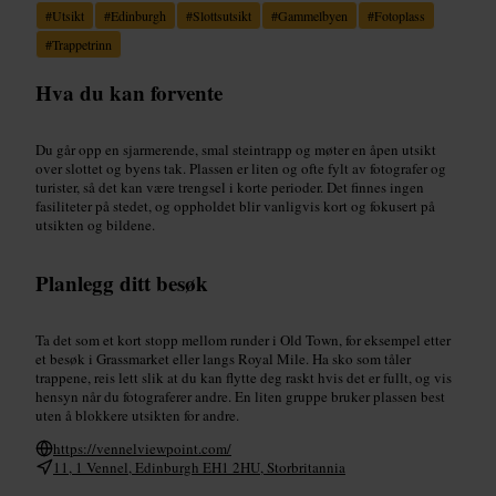
#
Utsikt
#
Edinburgh
#
Slottsutsikt
#
Gammelbyen
#
Fotoplass
#
Trappetrinn
Hva du kan forvente
Du går opp en sjarmerende, smal steintrapp og møter en åpen utsikt
over slottet og byens tak. Plassen er liten og ofte fylt av fotografer og
turister, så det kan være trengsel i korte perioder. Det finnes ingen
fasiliteter på stedet, og oppholdet blir vanligvis kort og fokusert på
utsikten og bildene.
Planlegg ditt besøk
Ta det som et kort stopp mellom runder i Old Town, for eksempel etter
et besøk i Grassmarket eller langs Royal Mile. Ha sko som tåler
trappene, reis lett slik at du kan flytte deg raskt hvis det er fullt, og vis
hensyn når du fotograferer andre. En liten gruppe bruker plassen best
uten å blokkere utsikten for andre.
https://vennelviewpoint.com/
11, 1 Vennel, Edinburgh EH1 2HU, Storbritannia