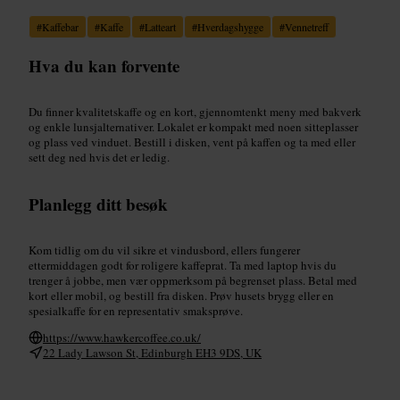
#
Kaffebar
#
Kaffe
#
Latteart
#
Hverdagshygge
#
Vennetreff
Hva du kan forvente
Du finner kvalitetskaffe og en kort, gjennomtenkt meny med bakverk
og enkle lunsjalternativer. Lokalet er kompakt med noen sitteplasser
og plass ved vinduet. Bestill i disken, vent på kaffen og ta med eller
sett deg ned hvis det er ledig.
Planlegg ditt besøk
Kom tidlig om du vil sikre et vindusbord, ellers fungerer
ettermiddagen godt for roligere kaffeprat. Ta med laptop hvis du
trenger å jobbe, men vær oppmerksom på begrenset plass. Betal med
kort eller mobil, og bestill fra disken. Prøv husets brygg eller en
spesialkaffe for en representativ smaksprøve.
https://www.hawkercoffee.co.uk/
22 Lady Lawson St, Edinburgh EH3 9DS, UK