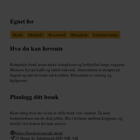
Egnet for
#
Kaffe
#
Bokkafé
#
Lesestund
#
Kosekrok
#
Arbeidsvennlig
Hva du kan forvente
Kompakte bord, noen myke sitteplasser og bokhyller langs veggene.
Menyen byr på kaffe og enkle bakverk. Atmosfæren er dempet på
dagtid og mer levende om kvelden. Personalet er vennlig og
hjelpsomt.
Planlegg ditt besøk
Kom tidlig hvis du vil ha et stille bord ved vinduet. Ta med
hodetelefoner om du skal jobbe. Bla i hyllene mellom koppene, og
bestill ved disken for rask service.
https://booksncupcafe.shop/
23 Home St, Edinburgh EH3 9JR, UK