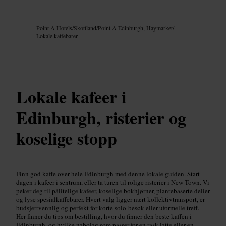
Bilde /
Google AI
Point A Hotels
/
Skottland
/
Point A Edinburgh, Haymarket
/
Lokale kaffebarer
Lokale kafeer i
Edinburgh, risterier og
koselige stopp
Finn god kaffe over hele Edinburgh med denne lokale guiden. Start
dagen i kafeer i sentrum, eller ta turen til rolige risterier i New Town. Vi
peker deg til pålitelige kafeer, koselige bokhjørner, plantebaserte delier
og lyse spesialkaffebarer. Hvert valg ligger nært kollektivtransport, er
budsjettvennlig og perfekt for korte solo-besøk eller uformelle treff.
Her finner du tips om bestilling, hvor du finner den beste kaffen i
Edinburgh, og hvilke nabolag som passer for en rask latte eller en