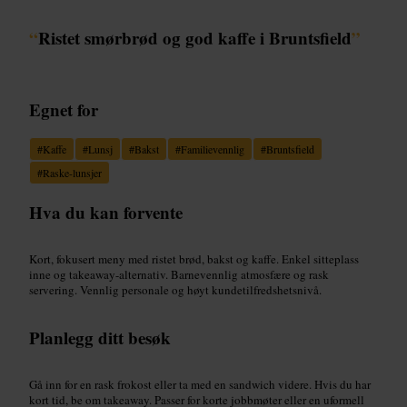
“
Ristet smørbrød og god kaffe i Bruntsfield
”
Egnet for
#
Kaffe
#
Lunsj
#
Bakst
#
Familievennlig
#
Bruntsfield
#
Raske-lunsjer
Hva du kan forvente
Kort, fokusert meny med ristet brød, bakst og kaffe. Enkel sitteplass
inne og takeaway-alternativ. Barnevennlig atmosfære og rask
servering. Vennlig personale og høyt kundetilfredshetsnivå.
Planlegg ditt besøk
Gå inn for en rask frokost eller ta med en sandwich videre. Hvis du har
kort tid, be om takeaway. Passer for korte jobbmøter eller en uformell