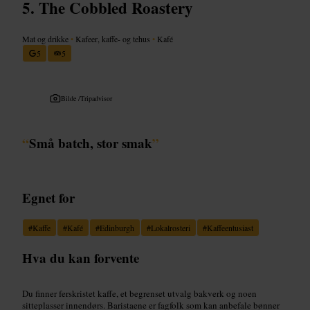
The Cobbled Roastery
Mat og drikke
•
Kafeer, kaffe- og tehus
•
Kafé
5
5
Bilde /
Tripadvisor
“
Små batch, stor smak
”
Egnet for
#
Kaffe
#
Kafé
#
Edinburgh
#
Lokalrosteri
#
Kaffeentusiast
Hva du kan forvente
Du finner ferskristet kaffe, et begrenset utvalg bakverk og noen
sitteplasser innendørs. Baristaene er fagfolk som kan anbefale bønner