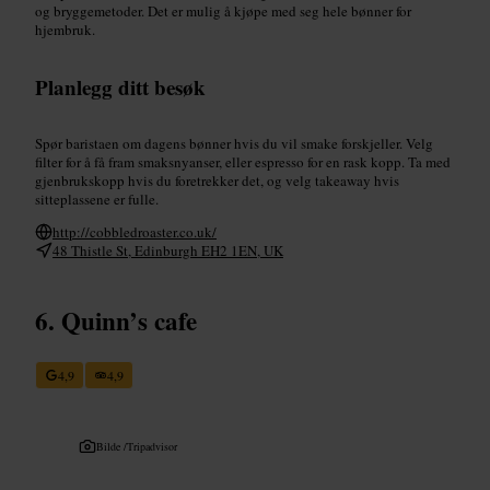
og bryggemetoder. Det er mulig å kjøpe med seg hele bønner for
hjembruk.
Planlegg ditt besøk
Spør baristaen om dagens bønner hvis du vil smake forskjeller. Velg
filter for å få fram smaksnyanser, eller espresso for en rask kopp. Ta med
gjenbrukskopp hvis du foretrekker det, og velg takeaway hvis
sitteplassene er fulle.
http://cobbledroaster.co.uk/
48 Thistle St, Edinburgh EH2 1EN, UK
Quinn’s cafe
4,9
4,9
Bilde /
Tripadvisor