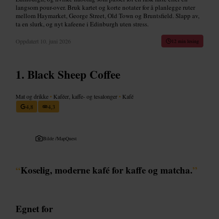
langsom pour-over. Bruk kartet og korte notater for å planlegge ruter
mellom Haymarket, George Street, Old Town og Bruntsfield. Slapp av,
ta en slurk, og nyt kafeene i Edinburgh uten stress.
Oppdatert
10. juni 2026
12 min lesing
Black Sheep Coffee
Mat og drikke
•
Kaféer, kaffe- og tesalonger
•
Kafé
4,8
4,3
Bilde /
MapQuest
“
Koselig, moderne kafé for kaffe og matcha.
”
Egnet for