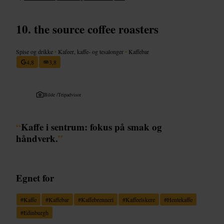
the source coffee roasters
Spise og drikke
•
Kafeer, kaffe- og tesalonger
•
Kaffebar
4,8
3,8
Bilde /
Tripadvisor
“
Kaffe i sentrum: fokus på smak og
håndverk.
”
Egnet for
#
Kaffe
#
Kaffebar
#
Kaffebrenneri
#
Kaffeelskere
#
Hentekaffe
#
Edinburgh