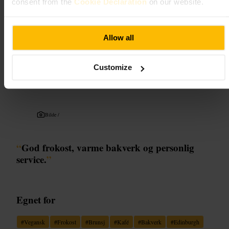
consent from the
Cookie Declaration
on our website.
62 West Port, Edinburgh EH1 2LD, UK
Black Rabbit
Allow all
Spising og drikke
•
Restaurant
•
Delikatesse
•
Spising og drikke
•
Restaurant
•
Customize
Vegansk og vegetarisk restaurant
4,9
Bilde /
“
God frokost, varme bakverk og personlig
service.
”
Egnet for
#
Vegansk
#
Frokost
#
Brunsj
#
Kafé
#
Bakverk
#
Edinburgh