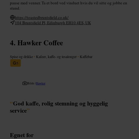
pause med venner. Ta et bord ved vinduet hvis du vil sitte og jobbe en
stund.
https://toastedbruntsfield.co.uk/
104 Bruntsfield Pl, Edinburgh EH10 4ES, UK
Hawker Coffee
Spise og drikke
•
Kafeer, kaffe- og tesalonger
•
Kaffebar
5
Bilde /
Hawker
“
God kaffe, rolig stemning og hyggelig
service
”
Egnet for