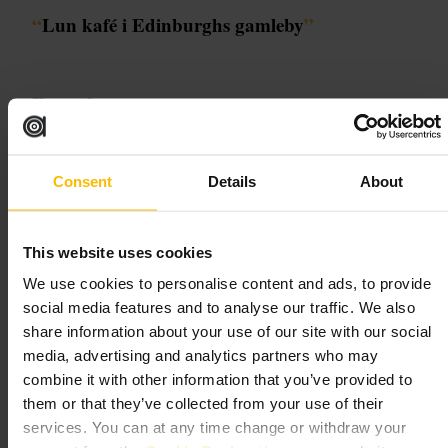
“
Lun kafé i Edinburghs gamleby
”
Egnet for
#
Brunsj
#
Lokalkafé
#
Kaffe
#
Familievennlig
#
Koselig
Consent
Details
About
Hva du kan forvente
Rolig stemning og enkel innredning. Vennlig betjening og
This website uses cookies
hjemmelaget preg i serveringen. Menyen er uformell og fokuserer på
klassiske brunsjretter, smørbrød og kaffevarianter.
We use cookies to personalise content and ads, to provide
social media features and to analyse our traffic. We also
Planlegg ditt besøk
share information about your use of our site with our social
media, advertising and analytics partners who may
Sikt på et tidlig morgenbesøk hvis du vil ha ro. Velg et bord ved
combine it with other information that you’ve provided to
vinduet for å følge livet i gaten, eller reserver hvis dere er flere.
them or that they’ve collected from your use of their
Kombiner kafébesøket med en spasertur i nabolaget for en enkel
services. You can at any time change or withdraw your
dagsplan.