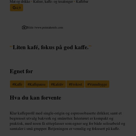
Mat og drikke
•
Kafeer, kaffe- og tesalonger
•
Kaffebar
4,9
Bilde /
www.pointahotels.com
“
Liten kafé, fokus på god kaffe.
”
Egnet for
#
Kaffe
#
Kaffepause
#
Kafeliv
#
Frokost
#
Vennehygge
Hva du kan forvente
Klar kaffeprofil med single-origin og espressobaserte drikker, samt et
begrenset utvalg bakverk og småretter. Interiøret er kompakt og
praktisk, med noen få sitteplasser som egner seg for både soloarbeid og
samtaler i små grupper. Betjeningen er vennlig og fokusert på kaffe.