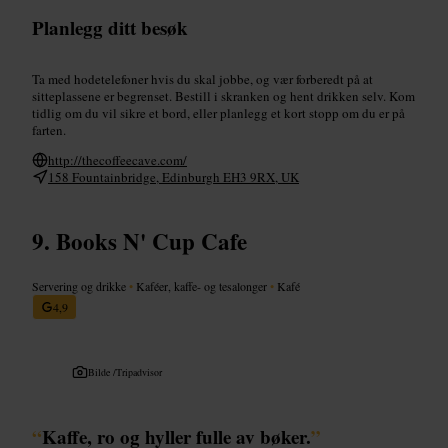
Planlegg ditt besøk
Ta med hodetelefoner hvis du skal jobbe, og vær forberedt på at
sitteplassene er begrenset. Bestill i skranken og hent drikken selv. Kom
tidlig om du vil sikre et bord, eller planlegg et kort stopp om du er på
farten.
http://thecoffeecave.com/
158 Fountainbridge, Edinburgh EH3 9RX, UK
Books N' Cup Cafe
Servering og drikke
•
Kaféer, kaffe- og tesalonger
•
Kafé
4,9
Bilde /
Tripadvisor
“
Kaffe, ro og hyller fulle av bøker.
”