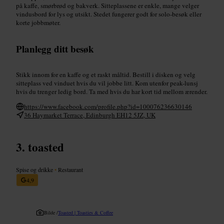
på kaffe, smørbrød og bakverk. Sitteplassene er enkle, mange velger
vindusbord for lys og utsikt. Stedet fungerer godt for solo-besøk eller
korte jobbmøter.
Planlegg ditt besøk
Stikk innom for en kaffe og et raskt måltid. Bestill i disken og velg
sitteplass ved vinduet hvis du vil jobbe litt. Kom utenfor peak-lunsj
hvis du trenger ledig bord. Ta med hvis du har kort tid mellom ærender.
https://www.facebook.com/profile.php?id=100076236630146
36 Haymarket Terrace, Edinburgh EH12 5JZ, UK
toasted
Spise og drikke
•
Restaurant
4,9
Bilde /
Toasted | Toasties & Coffee