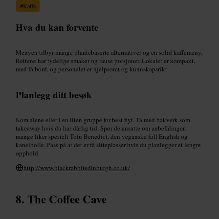
#
Kaffe
Hva du kan forvente
Menyen tilbyr mange plantebaserte alternativer og en solid kaffemeny.
Rettene har tydelige smaker og rause porsjoner. Lokalet er kompakt,
med få bord, og personalet er hjelpsomt og kunnskapsrikt.
Planlegg ditt besøk
Kom alene eller i en liten gruppe for best flyt. Ta med bakverk som
takeaway hvis du har dårlig tid. Spør de ansatte om anbefalinger,
mange liker spesielt Tofu Benedict, den veganske full English og
kanelbolle. Pass på at det er få sitteplasser hvis du planlegger et lengre
opphold.
http://www.blackrabbitedinburgh.co.uk/
The Coffee Cave