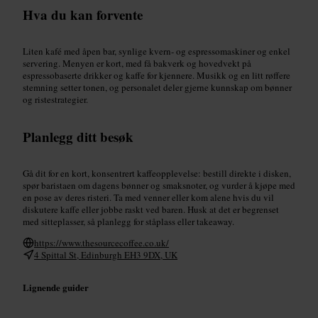
Hva du kan forvente
Liten kafé med åpen bar, synlige kvern- og espressomaskiner og enkel
servering. Menyen er kort, med få bakverk og hovedvekt på
espressobaserte drikker og kaffe for kjennere. Musikk og en litt røffere
stemning setter tonen, og personalet deler gjerne kunnskap om bønner
og ristestrategier.
Planlegg ditt besøk
Gå dit for en kort, konsentrert kaffeopplevelse: bestill direkte i disken,
spør baristaen om dagens bønner og smaksnoter, og vurder å kjøpe med
en pose av deres risteri. Ta med venner eller kom alene hvis du vil
diskutere kaffe eller jobbe raskt ved baren. Husk at det er begrenset
med sitteplasser, så planlegg for ståplass eller takeaway.
https://www.thesourcecoffee.co.uk/
4 Spittal St, Edinburgh EH3 9DX, UK
Lignende guider