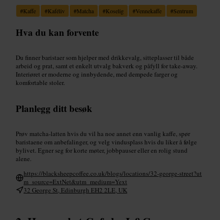
#
Kaffe
#
Kaféliv
#
Matcha
#
Koselig
#
Vennekaffe
#
Sentrum
Hva du kan forvente
Du finner baristaer som hjelper med drikkevalg, sitteplasser til både
arbeid og prat, samt et enkelt utvalg bakverk og påfyll for take-away.
Interiøret er moderne og innbydende, med dempede farger og
komfortable stoler.
Planlegg ditt besøk
Prøv matcha-latten hvis du vil ha noe annet enn vanlig kaffe, spør
baristaene om anbefalinger, og velg vindusplass hvis du liker å følge
bylivet. Egner seg for korte møter, jobbpauser eller en rolig stund
alene.
https://blacksheepcoffee.co.uk/blogs/locations/32-george-street?ut
m_source=ExtNet&utm_medium=Yext
32 George St, Edinburgh EH2 2LE, UK