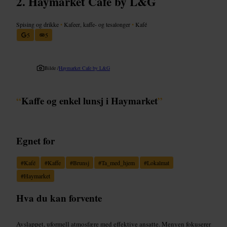
Haymarket Cafe by L&G
Spising og drikke
•
Kafeer, kaffe- og tesalonger
•
Kafé
5
5
Bilde /
Haymarket Cafe by L&G
“
Kaffe og enkel lunsj i Haymarket
”
Egnet for
#
Kafé
#
Kaffe
#
Brunsj
#
Ta_med_hjem
#
Lokalmat
#
Haymarket
Hva du kan forvente
Avslappet, uformell atmosfære med effektive ansatte. Menyen fokuserer