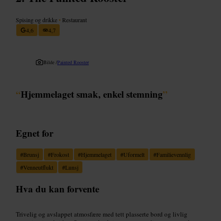
Spising og drikke
•
Restaurant
4,6
4,7
Bilde /
Painted Rooster
“
Hjemmelaget smak, enkel stemning
”
Egnet for
#
Brunsj
#
Frokost
#
Hjemmelaget
#
Uformelt
#
Familievennlig
#
Venneutflukt
#
Lunsj
Hva du kan forvente
Trivelig og avslappet atmosfære med tett plasserte bord og livlig