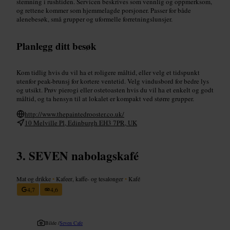
stemning i rushtiden. Servicen beskrives som vennlig og oppmerksom,
og rettene kommer som hjemmelagde porsjoner. Passer for både
alenebesøk, små grupper og uformelle forretningslunsjer.
Planlegg ditt besøk
Kom tidlig hvis du vil ha et roligere måltid, eller velg et tidspunkt
utenfor peak-brunsj for kortere ventetid. Velg vindusbord for bedre lys
og utsikt. Prøv pierogi eller ostetoasten hvis du vil ha et enkelt og godt
måltid, og ta hensyn til at lokalet er kompakt ved større grupper.
http://www.thepaintedrooster.co.uk/
10 Melville Pl, Edinburgh EH3 7PR, UK
SEVEN nabolagskafé
Mat og drikke
•
Kafeer, kaffe- og tesalonger
•
Kafé
4,7
4,6
Bilde /
Seven Cafe