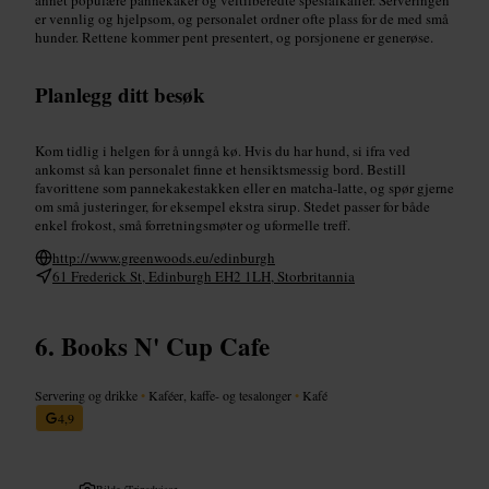
er vennlig og hjelpsom, og personalet ordner ofte plass for de med små
hunder. Rettene kommer pent presentert, og porsjonene er generøse.
Planlegg ditt besøk
Kom tidlig i helgen for å unngå kø. Hvis du har hund, si ifra ved
ankomst så kan personalet finne et hensiktsmessig bord. Bestill
favorittene som pannekakestakken eller en matcha-latte, og spør gjerne
om små justeringer, for eksempel ekstra sirup. Stedet passer for både
enkel frokost, små forretningsmøter og uformelle treff.
http://www.greenwoods.eu/edinburgh
61 Frederick St, Edinburgh EH2 1LH, Storbritannia
Books N' Cup Cafe
Servering og drikke
•
Kaféer, kaffe- og tesalonger
•
Kafé
4,9
Bilde /
Tripadvisor