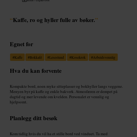
“
Kaffe, ro og hyller fulle av bøker.
”
Egnet for
#
Kaffe
#
Bokkafé
#
Lesestund
#
Kosekrok
#
Arbeidsvennlig
Hva du kan forvente
Kompakte bord, noen myke sitteplasser og bokhyller langs veggene.
Menyen byr på kaffe og enkle bakverk. Atmosfæren er dempet på
dagtid og mer levende om kvelden. Personalet er vennlig og
hjelpsomt.
Planlegg ditt besøk
Kom tidlig hvis du vil ha et stille bord ved vinduet. Ta med