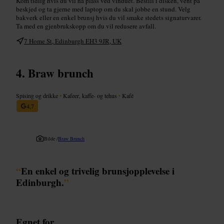
Kom tidlig hvis du vil ha plass ved vinduet. Bestill i disken, vent på
beskjed og ta gjerne med laptop om du skal jobbe en stund. Velg
bakverk eller en enkel brunsj hvis du vil smake stedets signaturvarer.
Ta med en gjenbrukskopp om du vil redusere avfall.
7 Home St, Edinburgh EH3 9JR, UK
Braw brunch
Spising og drikke
•
Kafeer, kaffe- og tehus
•
Kafé
4,7
Bilde /
Braw Brunch
“
En enkel og trivelig brunsjopplevelse i
Edinburgh.
”
Egnet for