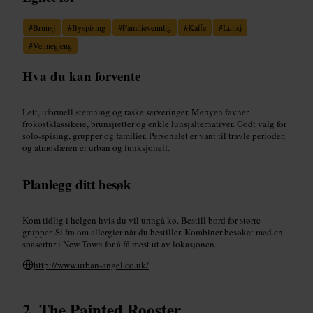
#
Brunsj
#
Byspising
#
Familievennlig
#
Kaffe
#
Lunsj
#
Vennegjeng
Hva du kan forvente
Lett, uformell stemning og raske serveringer. Menyen favner
frokostklassikere, brunsjretter og enkle lunsjalternativer. Godt valg for
solo-spising, grupper og familier. Personalet er vant til travle perioder,
og atmosfæren er urban og funksjonell.
Planlegg ditt besøk
Kom tidlig i helgen hvis du vil unngå kø. Bestill bord for større
grupper. Si fra om allergier når du bestiller. Kombiner besøket med en
spasertur i New Town for å få mest ut av lokasjonen.
http://www.urban-angel.co.uk/
The Painted Rooster