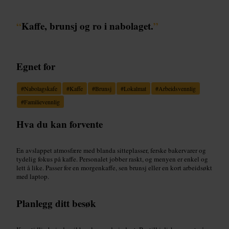
“
Kaffe, brunsj og ro i nabolaget.
”
Egnet for
#
Nabolagskafe
#
Kaffe
#
Brunsj
#
Lokalmat
#
Arbeidsvennlig
#
Familievennlig
Hva du kan forvente
En avslappet atmosfære med blanda sitteplasser, ferske bakervarer og
tydelig fokus på kaffe. Personalet jobber raskt, og menyen er enkel og
lett å like. Passer for en morgenkaffe, sen brunsj eller en kort arbeidsøkt
med laptop.
Planlegg ditt besøk