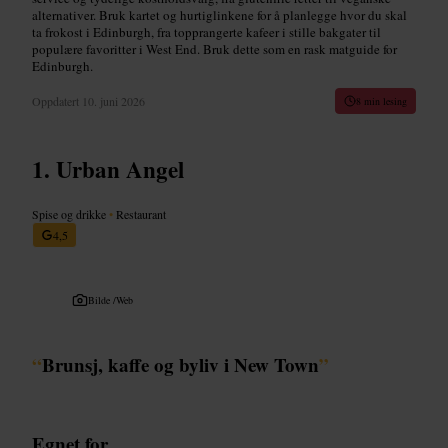
alternativer. Bruk kartet og hurtiglinkene for å planlegge hvor du skal
ta frokost i Edinburgh, fra topprangerte kafeer i stille bakgater til
populære favoritter i West End. Bruk dette som en rask matguide for
Edinburgh.
Oppdatert
10. juni 2026
8 min lesing
Urban Angel
Spise og drikke
•
Restaurant
4,5
Bilde /
Web
“
Brunsj, kaffe og byliv i New Town
”
Egnet for