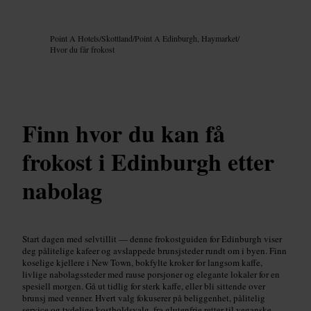
Bilde /
Google AI
Point A Hotels
/
Skottland
/
Point A Edinburgh, Haymarket
/
Hvor du får frokost
Finn hvor du kan få
frokost i Edinburgh etter
nabolag
Start dagen med selvtillit — denne frokostguiden for Edinburgh viser
deg pålitelige kafeer og avslappede brunsjsteder rundt om i byen. Finn
koselige kjellere i New Town, bokfylte kroker for langsom kaffe,
livlige nabolagssteder med rause porsjoner og elegante lokaler for en
spesiell morgen. Gå ut tidlig for sterk kaffe, eller bli sittende over
brunsj med venner. Hvert valg fokuserer på beliggenhet, pålitelig
service og tydelige kostholdsvalg, fra glutenfrie retter til veganske