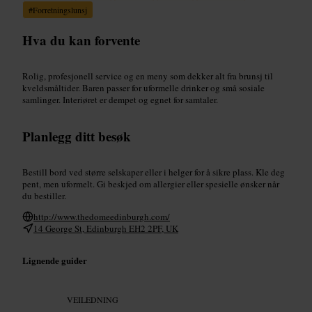
#
Forretningslunsj
Hva du kan forvente
Rolig, profesjonell service og en meny som dekker alt fra brunsj til
kveldsmåltider. Baren passer for uformelle drinker og små sosiale
samlinger. Interiøret er dempet og egnet for samtaler.
Planlegg ditt besøk
Bestill bord ved større selskaper eller i helger for å sikre plass. Kle deg
pent, men uformelt. Gi beskjed om allergier eller spesielle ønsker når
du bestiller.
http://www.thedomeedinburgh.com/
14 George St, Edinburgh EH2 2PF, UK
Lignende guider
VEILEDNING