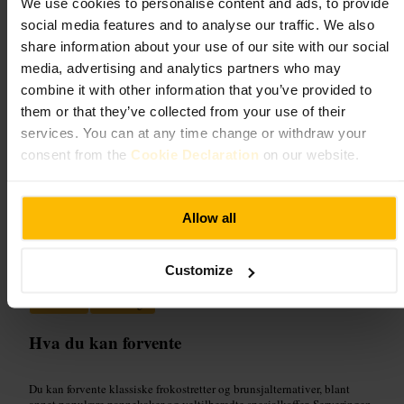
We use cookies to personalise content and ads, to provide
Spising og drikke
•
Restaurant
social media features and to analyse our traffic. We also
4,7
4,6
share information about your use of our site with our social
media, advertising and analytics partners who may
combine it with other information that you’ve provided to
Bilde /
Find Me Gluten Free
them or that they’ve collected from your use of their
services. You can at any time change or withdraw your
“
Uformell frokost med hyggelig service midt i
consent from the
Cookie Declaration
on our website.
Edinburgh
”
Allow all
Egnet for
Customize
#
Brunsj
#
Frokost
#
Kaffe
#
Familievennlig
#
Hundvennlig
#
Uformelt
#
Edinburgh
Hva du kan forvente
Du kan forvente klassiske frokostretter og brunsjalternativer, blant
annet populære pannekaker og veltilberedte spesialkaffer. Serveringen