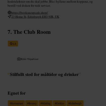
hodetelefoner om du skal jobbe. Bla i hyllene mellom koppene, og
bestill ved disken for rask service.
https://booksncupcafe.shop/
23 Home St, Edinburgh EH3 9JR, UK
The Club Room
4,8
Bilde /
Tripadvisor
“
Stilfullt sted for måltider og drinker
”
Egnet for
#
Restaurant
#
Brunsj
#
Middag
#
Drikke
#
Edinburgh