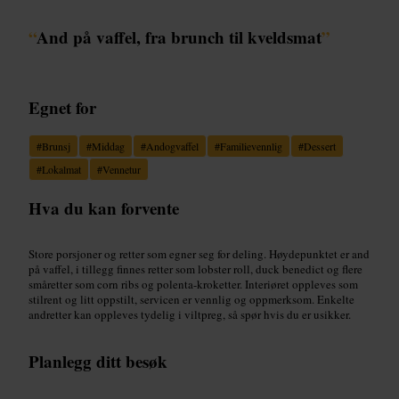
“
And på vaffel, fra brunch til kveldsmat
”
Egnet for
#
Brunsj
#
Middag
#
Andogvaffel
#
Familievennlig
#
Dessert
#
Lokalmat
#
Vennetur
Hva du kan forvente
Store porsjoner og retter som egner seg for deling. Høydepunktet er and
på vaffel, i tillegg finnes retter som lobster roll, duck benedict og flere
småretter som corn ribs og polenta-kroketter. Interiøret oppleves som
stilrent og litt oppstilt, servicen er vennlig og oppmerksom. Enkelte
andretter kan oppleves tydelig i viltpreg, så spør hvis du er usikker.
Planlegg ditt besøk