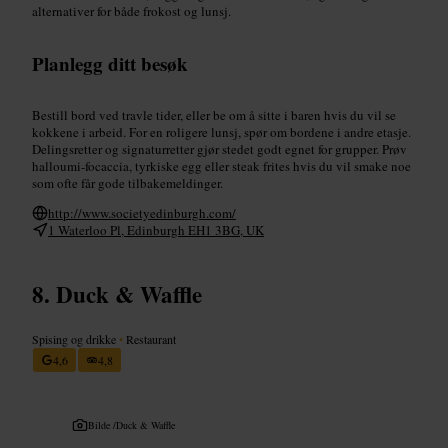
alternativer for både frokost og lunsj.
Planlegg ditt besøk
Bestill bord ved travle tider, eller be om å sitte i baren hvis du vil se
kokkene i arbeid. For en roligere lunsj, spør om bordene i andre etasje.
Delingsretter og signaturretter gjør stedet godt egnet for grupper. Prøv
halloumi-focaccia, tyrkiske egg eller steak frites hvis du vil smake noe
som ofte får gode tilbakemeldinger.
http://www.societyedinburgh.com/
1 Waterloo Pl, Edinburgh EH1 3BG, UK
Duck & Waffle
Spising og drikke
•
Restaurant
4,6
4,8
Bilde /
Duck & Waffle