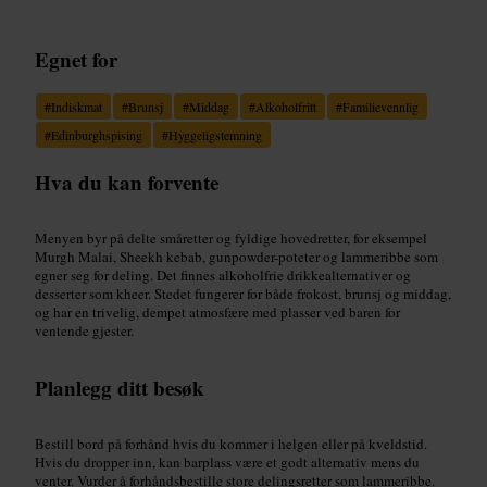
Egnet for
#
Indiskmat
#
Brunsj
#
Middag
#
Alkoholfritt
#
Familievennlig
#
Edinburghspising
#
Hyggeligstemning
Hva du kan forvente
Menyen byr på delte småretter og fyldige hovedretter, for eksempel
Murgh Malai, Sheekh kebab, gunpowder-poteter og lammeribbe som
egner seg for deling. Det finnes alkoholfrie drikkealternativer og
desserter som kheer. Stedet fungerer for både frokost, brunsj og middag,
og har en trivelig, dempet atmosfære med plasser ved baren for
ventende gjester.
Planlegg ditt besøk
Bestill bord på forhånd hvis du kommer i helgen eller på kveldstid.
Hvis du dropper inn, kan barplass være et godt alternativ mens du
venter. Vurder å forhåndsbestille store delingsretter som lammeribbe.