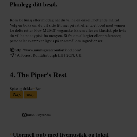
Planlegg ditt besøk
Kom for lunsj eller middag når du vil ha en enkel, mettende måltid.
Velg en boks om du vil sitte litt mer privat, eller ta et bord med venner
for delte retter. Prøv MUMS’ veganske iskrem eller en klassisk pie hvis
du vil ha noe typisk fra menyen. Si fra om allergier eller preferanser,
personalet svarer vanligvis på spørsmål om ingredienser.
http://www.mumsgreatcomfortfood.com/
4A Forrest Rd, Edinburgh EH1 2QN, UK
The Piper's Rest
Spise og drikke
•
Bar
4,5
4,7
Bilde /
Useyourlocal
“
Uformell pub med livemusikk og lokal