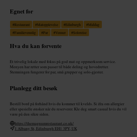
Egnet for
#
Restaurant
#
Matopplevelse
#
Edinburgh
#
Middag
#
Familievennlig
#
Par
#
Venner
#
Soloreise
Hva du kan forvente
Et trivelig lokale med fokus på god mat og oppmerksom service.
Menyen har retter som passer til både deling og hovedretter.
Stemningen fungerer for par, små grupper og solo-gjester.
Planlegg ditt besøk
Bestill bord på forhånd hvis du kommer til kvelds. Si ifra om allergier
eller spesielle ønsker når du reserverer. Kle deg smart casual hvis du vil
være på den sikre siden.
https://themagnumrestaurant.co.uk/
1 Albany St, Edinburgh EH1 3PY, UK