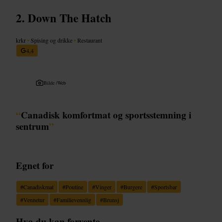
Down The Hatch
krkr
•
Spising og drikke
•
Restaurant
4,4
Bilde /
Web
“
Canadisk komfortmat og sportsstemning i
sentrum
”
Egnet for
#
Canadiskmat
#
Poutine
#
Vinger
#
Burgere
#
Sportsbar
#
Vennetur
#
Familievennlig
#
Brunsj
Hva du kan forvente