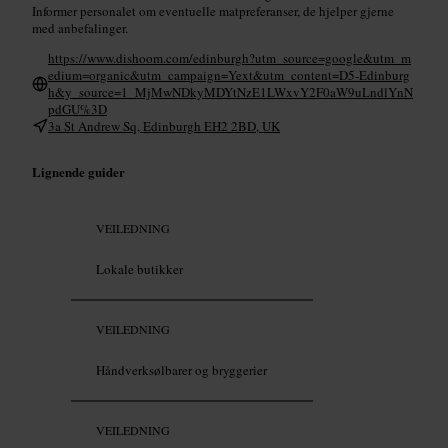
Informer personalet om eventuelle matpreferanser, de hjelper gjerne
med anbefalinger.
https://www.dishoom.com/edinburgh?utm_source=google&utm_m
edium=organic&utm_campaign=Yext&utm_content=D5-Edinburg
h&y_source=1_MjMwNDkyMDYtNzE1LWxvY2F0aW9uLndlYnN
pdGU%3D
3a St Andrew Sq, Edinburgh EH2 2BD, UK
Lignende guider
VEILEDNING
Lokale butikker
VEILEDNING
Håndverksølbarer og bryggerier
VEILEDNING