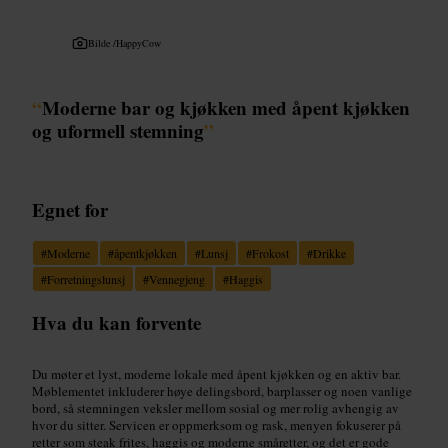
Bilde /
HappyCow
“
Moderne bar og kjøkken med åpent kjøkken
og uformell stemning
”
Egnet for
#
Moderne
#
åpentkjøkken
#
Lunsj
#
Frokost
#
Drikke
#
Forretningslunsj
#
Vennegjeng
#
Haggis
Hva du kan forvente
Du møter et lyst, moderne lokale med åpent kjøkken og en aktiv bar.
Møblementet inkluderer høye delingsbord, barplasser og noen vanlige
bord, så stemningen veksler mellom sosial og mer rolig avhengig av
hvor du sitter. Servicen er oppmerksom og rask, menyen fokuserer på
retter som steak frites, haggis og moderne småretter, og det er gode