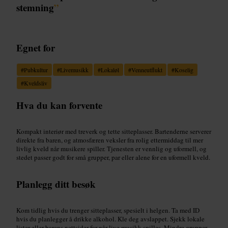
stemning
”
Egnet for
#
Pubkultur
#
Livemusikk
#
Lokaløl
#
Venneutflukt
#
Koselig
#
Kveldsliv
Hva du kan forvente
Kompakt interiør med treverk og tette sitteplasser. Bartenderne serverer
direkte fra baren, og atmosfæren veksler fra rolig ettermiddag til mer
livlig kveld når musikere spiller. Tjenesten er vennlig og uformell, og
stedet passer godt for små grupper, par eller alene for en uformell kveld.
Planlegg ditt besøk
Kom tidlig hvis du trenger sitteplasser, spesielt i helgen. Ta med ID
hvis du planlegger å drikke alkohol. Kle deg avslappet. Sjekk lokale
lister eller barens nettsider for når live musikk spilles. Mindre grupper