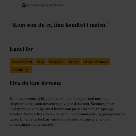
Bilde /
www.pointahotels.com
“
Kom som du er, finn komfort i maten.
”
Egnet for
#
Komfortmat
#
Pai
#
Vegansk
#
Diner
#
Familievennlig
#
Edinburgh
Hva du kan forvente
Du finner varme, fyldige retter som pai, bangers and mash og
shepherd's pie, samt desserter og vegansk iskrem. Stemningen er
avslappet og vennlig, med boder som passer for små grupper og
familier. Service beskrives ofte som imøtekommende, og porsjonene er
rause. Enkelte retter kan variere i utførelse, så spør gjerne om
anbefalinger fra personalet.