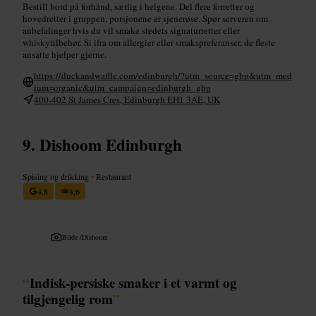
Bestill bord på forhånd, særlig i helgene. Del flere forretter og
hovedretter i gruppen, porsjonene er sjenerøse. Spør serveren om
anbefalinger hvis du vil smake stedets signaturretter eller
whiskytilbehør. Si ifra om allergier eller smakspreferanser, de fleste
ansatte hjelper gjerne.
https://duckandwaffle.com/edinburgh/?utm_source=gbp&utm_med
ium=organic&utm_campaign=edinburgh_gbp
400-402 St James Cres, Edinburgh EH1 3AE, UK
Dishoom Edinburgh
Spising og drikking
•
Restaurant
4,8
4,6
Bilde /
Dishoom
“
Indisk-persiske smaker i et varmt og
tilgjengelig rom
”