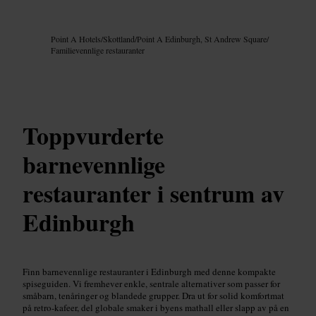
Bilde /
Google AI
Point A Hotels
/
Skottland
/
Point A Edinburgh, St Andrew Square
/
Familievennlige restauranter
Toppvurderte
barnevennlige
restauranter i sentrum av
Edinburgh
Finn barnevennlige restauranter i Edinburgh med denne kompakte
spiseguiden. Vi fremhever enkle, sentrale alternativer som passer for
småbarn, tenåringer og blandede grupper. Dra ut for solid komfortmat
på retro-kafeer, del globale smaker i byens mathall eller slapp av på en