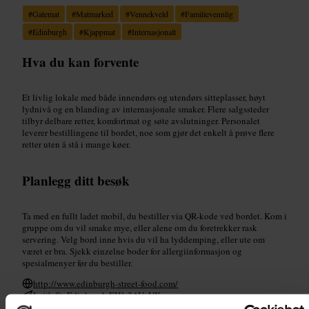
#
Gatemat
#
Matmarked
#
Vennekveld
#
Familievennlig
#
Edinburgh
#
Kjappmat
#
Internasjonalt
Hva du kan forvente
Et livlig lokale med både innendørs og utendørs sitteplasser, høyt
lydnivå og en blanding av internasjonale smaker. Flere salgssteder
tilbyr delbare retter, komfortmat og søte avslutninger. Personalet
leverer bestillingene til bordet, noe som gjør det enkelt å prøve flere
retter uten å stå i mange køer.
Planlegg ditt besøk
Ta med en fullt ladet mobil, du bestiller via QR-kode ved bordet. Kom i
gruppe om du vil smake mye, eller alene om du foretrekker rask
servering. Velg bord inne hvis du vil ha lyddemping, eller ute om
været er bra. Sjekk einzelne boder for allergiinformasjon og
spesialmenyer før du bestiller.
http://www.edinburgh-street-food.com/
Leith St, Edinburgh EH1 3AU, UK