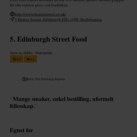
får ofte enklest plass ved bardisken.
http://www.thepipersrest.co.uk/
3 Hunter Square, Edinburgh EH1 1QW, Storbritannia
Edinburgh Street Food
Spise og drikke
•
Matområde
4,5
4,2
Bilde /
The Edinburgh Reporter
“
Mange smaker, enkel bestilling, uformelt
fellesskap.
”
Egnet for