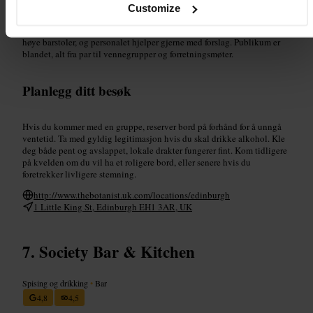
Tett med grønne planter og treinnredning som skaper en intim
Customize
stemning. Menyen fokuserer på cocktails og klassiske barvalg, med
noen kreative signaturdrinker. Setene varierer fra komfortable sofaer til
høye barstoler, og personalet hjelper gjerne med forslag. Publikum er
blandet, alt fra par til vennegrupper og forretningsmøter.
Planlegg ditt besøk
Hvis du kommer med en gruppe, reserver bord på forhånd for å unngå
ventetid. Ta med gyldig legitimasjon hvis du skal drikke alkohol. Kle
deg både pent og avslappet, lokale drakter fungerer fint. Kom tidligere
på kvelden om du vil ha et roligere bord, eller senere hvis du
foretrekker livligere stemning.
http://www.thebotanist.uk.com/locations/edinburgh
1 Little King St, Edinburgh EH1 3AR, UK
Society Bar & Kitchen
Spising og drikking
•
Bar
4,8
4,5