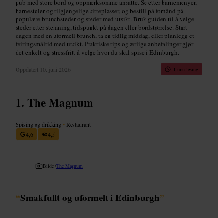
pub med store bord og oppmerksomme ansatte. Se etter barnemenyer,
barnestoler og tilgjengelige sitteplasser, og bestill på forhånd på
populære brunchsteder og steder med utsikt. Bruk guiden til å velge
steder etter stemning, tidspunkt på dagen eller bordstørrelse. Start
dagen med en uformell brunch, ta en tidlig middag, eller planlegg et
feiringsmåltid med utsikt. Praktiske tips og ærlige anbefalinger gjør
det enkelt og stressfritt å velge hvor du skal spise i Edinburgh.
Oppdatert
10. juni 2026
11 min lesing
The Magnum
Spising og drikking
•
Restaurant
4,6
4,5
Bilde /
The Magnum
“
Smakfullt og uformelt i Edinburgh
”