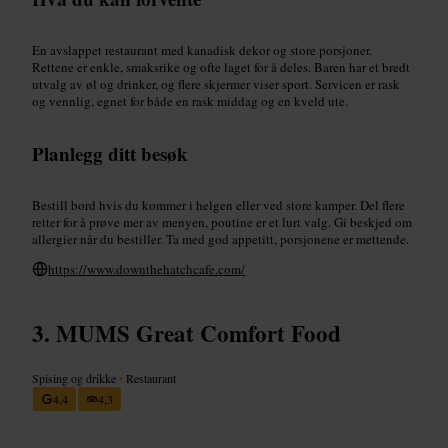
En avslappet restaurant med kanadisk dekor og store porsjoner.
Rettene er enkle, smaksrike og ofte laget for å deles. Baren har et bredt
utvalg av øl og drinker, og flere skjermer viser sport. Servicen er rask
og vennlig, egnet for både en rask middag og en kveld ute.
Planlegg ditt besøk
Bestill bord hvis du kommer i helgen eller ved store kamper. Del flere
retter for å prøve mer av menyen, poutine er et lurt valg. Gi beskjed om
allergier når du bestiller. Ta med god appetitt, porsjonene er mettende.
https://www.downthehatchcafe.com/
MUMS Great Comfort Food
Spising og drikke
•
Restaurant
4,4
4,3