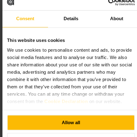
The Botanist Edinburgh
Consent
Details
About
Mat og drikke
•
Bar
4,1
4,3
This website uses cookies
We use cookies to personalise content and ads, to provide
Bilde /
Tagvenue
social media features and to analyse our traffic. We also
share information about your use of our site with our social
“
Urter, cocktails og en avslappet byfølelse
”
media, advertising and analytics partners who may
combine it with other information that you’ve provided to
them or that they’ve collected from your use of their
services. You can at any time change or withdraw your
Egnet for
consent from the
Cookie Declaration
on our website.
#
Plantebar
#
Cocktails
#
Afterwork
#
Drikkekveld
#
Vennehygge
Hva du kan forvente
Allow all