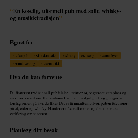
“
En koselig, uformell pub med solid whisky-
og musikktradisjon
”
Egnet for
#
Lokalpub
#
Skotskmusikk
#
Whisky
#
Koselig
#
Gamlebyen
#
Hundevennlig
#
Livemusikk
Hva du kan forvente
Du finner en tradisjonell pubfølelse: treinteriør, begrenset sitteplass og
en varm atmosfære. Bartenderne kjenner utvalget godt og gir gjerne
forslag basert på hva du liker. Det er få matalternativer, puben fokuserer
på øl, cider og whisky. Hunder er ofte velkomne, og det kan være
vedfyring om vinteren.
Planlegg ditt besøk