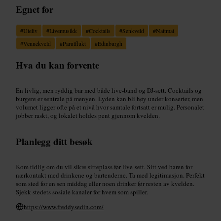
Egnet for
#
Uteliv
#
Livemusikk
#
Cocktails
#
Senkveld
#
Nattmat
#
Vennekveld
#
Parutflukt
#
Edinburgh
Hva du kan forvente
En livlig, men ryddig bar med både live-band og DJ-sett. Cocktails og
burgere er sentrale på menyen. Lyden kan bli høy under konserter, men
volumet ligger ofte på et nivå hvor samtale fortsatt er mulig. Personalet
jobber raskt, og lokalet holdes pent gjennom kvelden.
Planlegg ditt besøk
Kom tidlig om du vil sikre sitteplass før live-sett. Sitt ved baren for
nærkontakt med drinkene og bartenderne. Ta med legitimasjon. Perfekt
som sted for en sen middag eller noen drinker før resten av kvelden.
Sjekk stedets sosiale kanaler for hvem som spiller.
https://www.freddysedin.com/