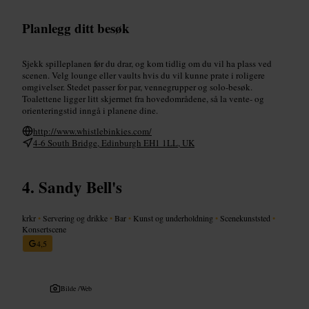
Planlegg ditt besøk
Sjekk spilleplanen før du drar, og kom tidlig om du vil ha plass ved
scenen. Velg lounge eller vaults hvis du vil kunne prate i roligere
omgivelser. Stedet passer for par, vennegrupper og solo-besøk.
Toalettene ligger litt skjermet fra hovedområdene, så la vente- og
orienteringstid inngå i planene dine.
http://www.whistlebinkies.com/
4-6 South Bridge, Edinburgh EH1 1LL, UK
Sandy Bell's
krkr
•
Servering og drikke
•
Bar
•
Kunst og underholdning
•
Scenekunststed
•
Konsertscene
4,5
Bilde /
Web