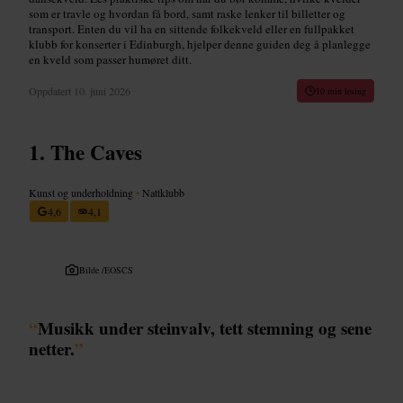
som er travle og hvordan få bord, samt raske lenker til billetter og
transport. Enten du vil ha en sittende folkekveld eller en fullpakket
klubb for konserter i Edinburgh, hjelper denne guiden deg å planlegge
en kveld som passer humøret ditt.
Oppdatert
10. juni 2026
10 min lesing
The Caves
Kunst og underholdning
•
Nattklubb
4,6
4,1
Bilde /
EOSCS
“
Musikk under steinvalv, tett stemning og sene
netter.
”