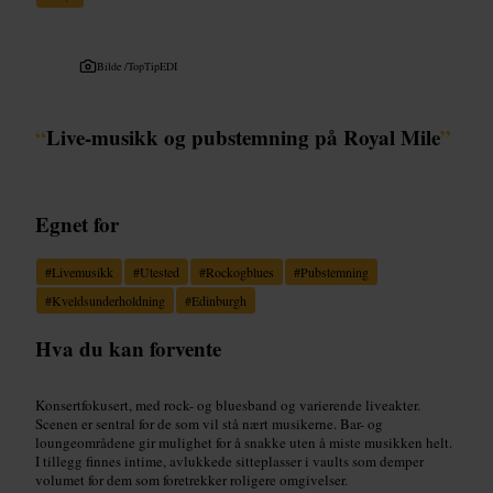
Bilde /
TopTipEDI
“
Live-musikk og pubstemning på Royal Mile
”
Egnet for
#
Livemusikk
#
Utested
#
Rockogblues
#
Pubstemning
#
Kveldsunderholdning
#
Edinburgh
Hva du kan forvente
Konsertfokusert, med rock- og bluesband og varierende liveakter.
Scenen er sentral for de som vil stå nært musikerne. Bar- og
loungeområdene gir mulighet for å snakke uten å miste musikken helt.
I tillegg finnes intime, avlukkede sitteplasser i vaults som demper
volumet for dem som foretrekker roligere omgivelser.