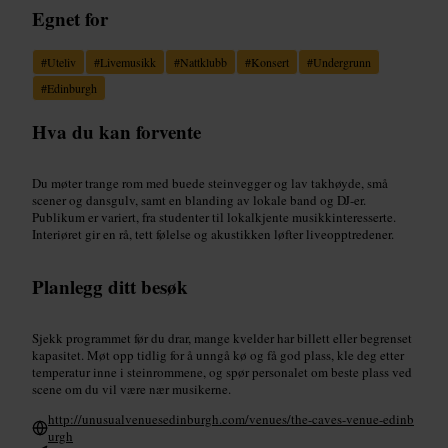
Egnet for
#
Uteliv
#
Livemusikk
#
Nattklubb
#
Konsert
#
Undergrunn
#
Edinburgh
Hva du kan forvente
Du møter trange rom med buede steinvegger og lav takhøyde, små
scener og dansgulv, samt en blanding av lokale band og DJ-er.
Publikum er variert, fra studenter til lokalkjente musikkinteresserte.
Interiøret gir en rå, tett følelse og akustikken løfter liveopptredener.
Planlegg ditt besøk
Sjekk programmet før du drar, mange kvelder har billett eller begrenset
kapasitet. Møt opp tidlig for å unngå kø og få god plass, kle deg etter
temperatur inne i steinrommene, og spør personalet om beste plass ved
scene om du vil være nær musikerne.
http://unusualvenuesedinburgh.com/venues/the-caves-venue-edinb
urgh