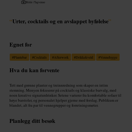
Bilde /
Tagvenue
“
Urter, cocktails og en avslappet byfølelse
”
Egnet for
#
Plantebar
#
Cocktails
#
Afterwork
#
Drikkekveld
#
Vennehygge
Hva du kan forvente
Tett med grønne planter og treinnredning som skaper en intim
stemning. Menyen fokuserer på cocktails og klassiske barvalg, med
noen kreative signaturdrinker. Setene varierer fra komfortable sofaer til
høye barstoler, og personalet hjelper gjerne med forslag. Publikum er
blandet, alt fra par til vennegrupper og forretningsmøter.
Planlegg ditt besøk