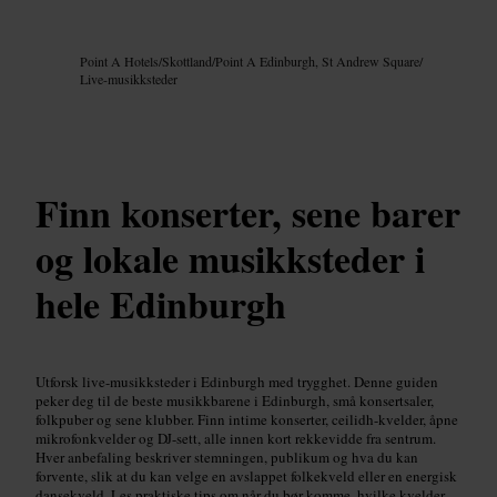
Bilde /
Google AI
Point A Hotels
/
Skottland
/
Point A Edinburgh, St Andrew Square
/
Live-musikksteder
Finn konserter, sene barer
og lokale musikksteder i
hele Edinburgh
Utforsk live-musikksteder i Edinburgh med trygghet. Denne guiden
peker deg til de beste musikkbarene i Edinburgh, små konsertsaler,
folkpuber og sene klubber. Finn intime konserter, ceilidh-kvelder, åpne
mikrofonkvelder og DJ-sett, alle innen kort rekkevidde fra sentrum.
Hver anbefaling beskriver stemningen, publikum og hva du kan
forvente, slik at du kan velge en avslappet folkekveld eller en energisk
dansekveld. Les praktiske tips om når du bør komme, hvilke kvelder