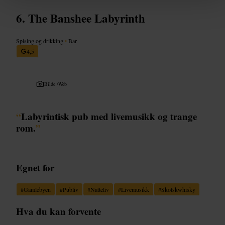
The Banshee Labyrinth
Spising og drikking
•
Bar
4,5
Bilde /
Web
“
Labyrintisk pub med livemusikk og trange
rom.
”
Egnet for
#
Gamlebyen
#
Publiv
#
Natteliv
#
Livemusikk
#
Skotskwhisky
Hva du kan forvente