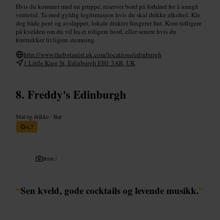
Hvis du kommer med en gruppe, reserver bord på forhånd for å unngå
ventetid. Ta med gyldig legitimasjon hvis du skal drikke alkohol. Kle
deg både pent og avslappet, lokale drakter fungerer fint. Kom tidligere
på kvelden om du vil ha et roligere bord, eller senere hvis du
foretrekker livligere stemning.
http://www.thebotanist.uk.com/locations/edinburgh
1 Little King St, Edinburgh EH1 3AR, UK
Freddy's Edinburgh
Mat og drikke
•
Bar
4,7
Bilde /
“
Sen kveld, gode cocktails og levende musikk.
”