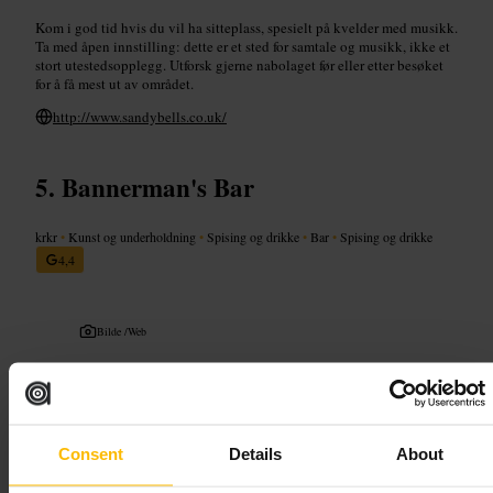
Kom i god tid hvis du vil ha sitteplass, spesielt på kvelder med musikk.
Ta med åpen innstilling: dette er et sted for samtale og musikk, ikke et
stort utestedsopplegg. Utforsk gjerne nabolaget før eller etter besøket
for å få mest ut av området.
http://www.sandybells.co.uk/
Bannerman's Bar
krkr
•
Kunst og underholdning
•
Spising og drikke
•
Bar
•
Spising og drikke
4,4
Bilde /
Web
“
En trivelig pub med lokal stemning i
Gammelbyen.
”
Consent
Details
About