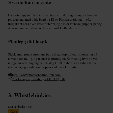
Hva du kan forvente
Du møter høy musikk, kort vei fra bar til dansegulv og varierende
programmer med både band og DJ-er. Plassen er uformell, ofte
fullpakket når hovedsettene starter, og passer for både grupper, par og
de som kommer alene for å høre musikk eller danse.
Planlegg ditt besøk
Sjekk arrangørens program før du drar, kjøp billett til konserter på
forhånd om mulig, og ta med legitimasjon. Kom tidlig hvis du vil
unngå kø ved inngangen. Kle deg komfortabelt, vær forberedt på
ståplasser, og vurder ørepropper ved høye konserter.
http://www.stramashedinburgh.com/
207 Cowgate, Edinburgh EH1 1JQ, UK
Whistlebinkies
Mat og drikke
•
Bar
4,4