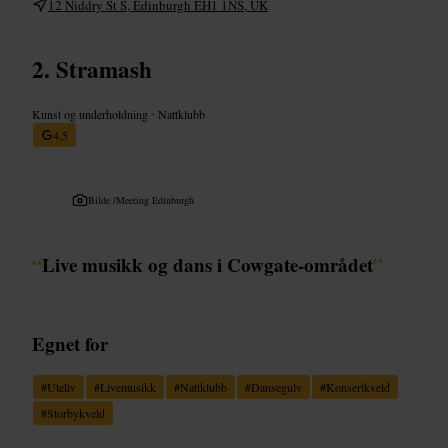
12 Niddry St S, Edinburgh EH1 1NS, UK
Stramash
Kunst og underholdning
•
Nattklubb
4,5
Bilde /
Meeting Edinburgh
“
Live musikk og dans i Cowgate-området
”
Egnet for
#
Uteliv
#
Livemusikk
#
Nattklubb
#
Dansegulv
#
Konsertkveld
#
Storbykveld