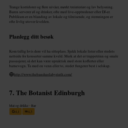
Trange korridorer og flere nivåer, mørkt treinteriør og lav belysning.
Baren serverer øl og drinker, ofte med live-opptredener eller DJ-er.
Publikum er en blanding av lokale og tilreisende, og stemningen er
ofte livlig utover kvelden.
Planlegg ditt besøk
Kom tidlig hvis dere vil ha sitteplass. Sjekk lokale lister eller stedets
nettside for konserter samme kveld. Merk at det er trappetrinn og smale
passasjerer, så det kan være upraktisk med store kofferter eller
barnevogn. Ta med en venn eller to, stedet fungerer best i selskap.
http://www.thebansheelabyrinth.com/
The Botanist Edinburgh
Mat og drikke
•
Bar
4,1
4,3