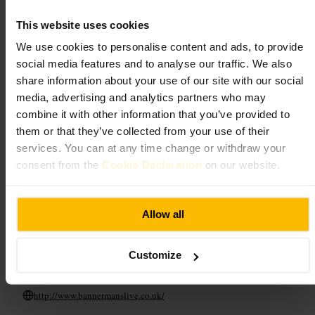
Egnet for
This website uses cookies
#
Gammelbyen
#
Publiv
#
Bar
#
Godeøl
#
Cocktails
We use cookies to personalise content and ads, to provide
#
Vennligstemning
#
Livemusikk
social media features and to analyse our traffic. We also
share information about your use of our site with our social
Hva du kan forvente
media, advertising and analytics partners who may
combine it with other information that you’ve provided to
Koselige sitteplasser og en lavmælt, uformell stemning. Menyen
them or that they’ve collected from your use of their
fokuserer på drikkevarer, med flere øl- og cocktailvalg, pluss enkle
services. You can at any time change or withdraw your
retter som passer til deling. Betjeningen er vennlig, og stedet har et
klassisk pubpreg fremfor moderne design.
consent from the
Cookie Declaration
on our website.
Planlegg ditt besøk
Allow all
Hvis dere kommer i gruppe, bestill bord på forhånd for å unngå kø.
Prøv et lokalt øl eller en signaturcocktail, og del gjerne noen av
Customize
pubens enkle retter. Kombiner besøket med en spasertur i området for å
få mer ut av kveldsopplevelsen.
http://www.bannermanslive.co.uk/