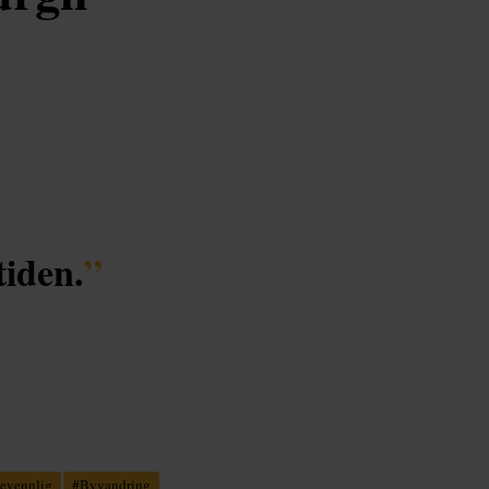
tiden.
”
ievennlig
#
Byvandring