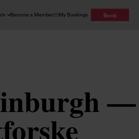
els
Become a Member
My Bookings
Book
Edinburgh —
tforske