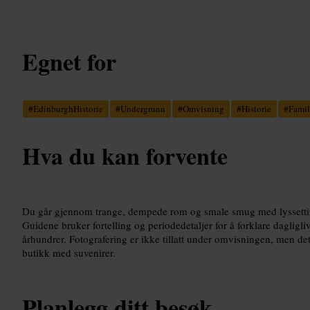
Egnet for
#
EdinburghHistorie
#
Undergrunn
#
Omvisning
#
Historie
#
Famil
Hva du kan forvente
Du går gjennom trange, dempede rom og smale smug med lyssettin
Guidene bruker fortelling og periodedetaljer for å forklare dagligli
århundrer. Fotografering er ikke tillatt under omvisningen, men det
butikk med suvenirer.
Planlegg ditt besøk