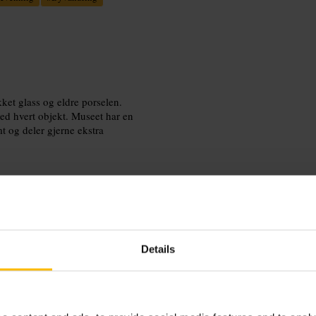
ket glass og eldre porselen.
ved hvert objekt. Museet har en
mt og deler gjerne ekstra
Details
n gå i, og sett av tid til å lese de
sølvsamlingen hvis du vil ha ekstra
å mer kontekst.