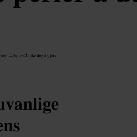
Unike ting å gjøre
 Andrew Square
/
uvanlige
ens