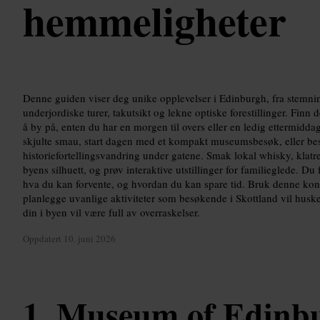
hemmeligheter
Denne guiden viser deg unike opplevelser i Edinburgh, fra stemnin
underjordiske turer, takutsikt og lekne optiske forestillinger. Finn
å by på, enten du har en morgen til overs eller en ledig ettermidd
skjulte smau, start dagen med et kompakt museumsbesøk, eller best
historiefortellingsvandring under gatene. Smak lokal whisky, klatre
byens silhuett, og prøv interaktive utstillinger for familieglede. Du
hva du kan forvente, og hvordan du kan spare tid. Bruk denne kons
planlegge uvanlige aktiviteter som besøkende i Skottland vil huske,
din i byen vil være full av overraskelser.
Oppdatert
10. juni 2026
Museum of Edinb