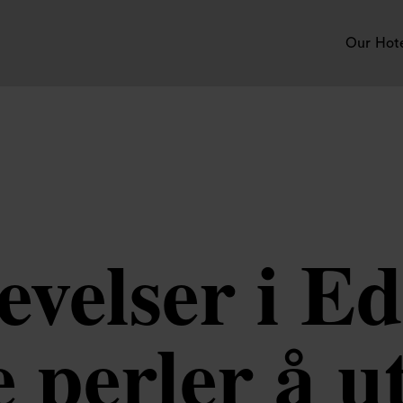
Our Hot
evelser i 
e perler å u