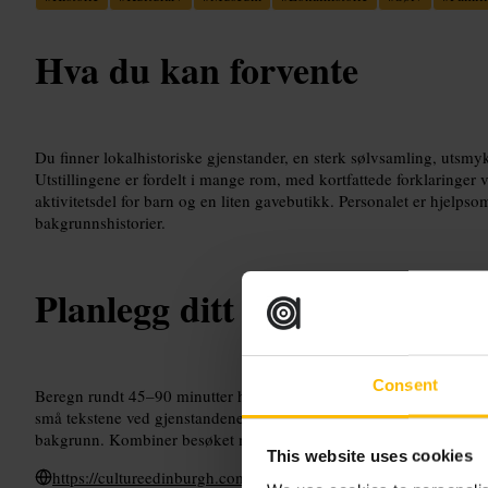
Hva du kan forvente
Du finner lokalhistoriske gjenstander, en sterk sølvsamling, utsmyk
Utstillingene er fordelt i mange rom, med kortfattede forklaringer 
aktivitetsdel for barn og en liten gavebutikk. Personalet er hjelpso
bakgrunnshistorier.
Planlegg ditt besøk
Consent
Beregn rundt 45–90 minutter hvis du vil se hoveddelene. Ta sko du ka
små tekstene ved gjenstandene. Spør personalet om historiene bak 
bakgrunn. Kombiner besøket med en spasertur i gamlebyen for å f
This website uses cookies
https://cultureedinburgh.com/our-venues/museum-of-edinburgh