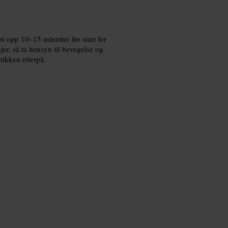
øt opp 10–15 minutter før start for
jer, så ta hensyn til bevegelse og
tikken etterpå.