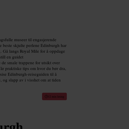
gsfulle museer til engasjerende
 de beste skjulte perlene Edinburgh har
ag. Gå langs Royal Mile for å oppdage
ill en guidet
 de smale trappene for utsikt over
 får praktiske tips om hvor du bør dra,
ise Edinburgh-reiseguiden til å
 og slapp av i visshet om at tiden
12 min lesing
urgh