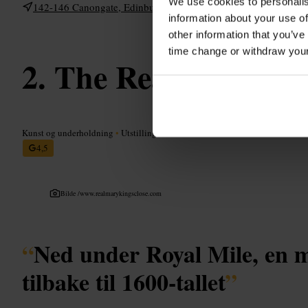
We use cookies to personalis
142-146 Canongate, Edinburgh EH8 8DD, UK
information about your use of
other information that you’ve
time change or withdraw you
The Real Mary Kin
Kunst og underholdning
•
Utstilling
4,5
Bilde /
www.realmarykingsclose.com
“
Ned under Royal Mile, en m
tilbake til 1600-tallet
”