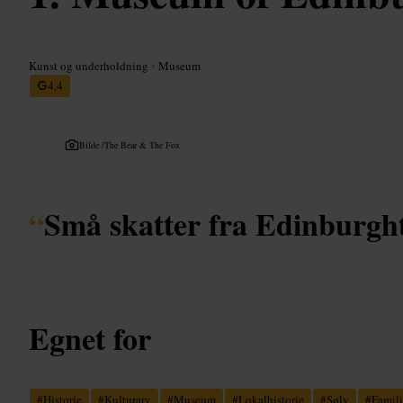
Kunst og underholdning
•
Museum
4,4
Bilde /
The Bear & The Fox
“
Små skatter fra Edinburgh
Egnet for
#
Historie
#
Kulturarv
#
Museum
#
Lokalhistorie
#
Sølv
#
Famil