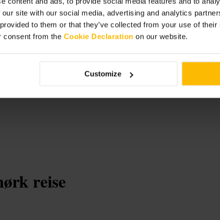
e content and ads, to provide social media features and to analy
 our site with our social media, advertising and analytics partn
 provided to them or that they’ve collected from your use of thei
r consent from the
Cookie Declaration
on our website.
g's Close
Customize
ørk reise