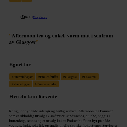
Bilde /
Xing Coney
“
Afternoon tea og enkel, varm mat i sentrum
av Glasgow
”
Egnet for
#
Ettermiddagste
#
Frokostbuffet
#
Glasgow
#
Lokalmat
#
Vennehygge
#
Familievennlig
Hva du kan forvente
Rolig, innbydende interiør og høflig service. Afternoon tea kommer
som et rikholdig utvalg av småretter: sandwiches, quiche, haggis i
butterdeig, scones og et utvalg kaker. Frokostbuffeten byr på både
yoghurt, frukt, røkt fisk og tradisjonelle skotske frokostvarer. Service er