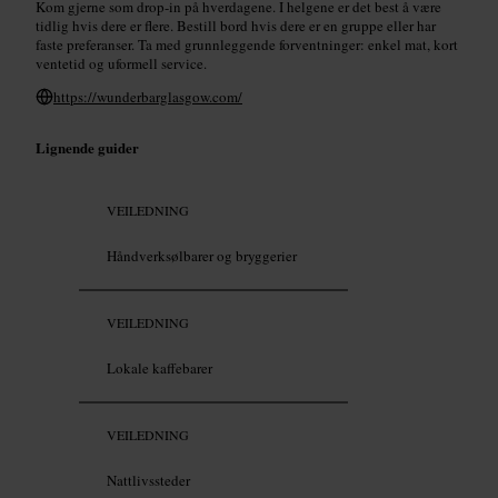
Kom gjerne som drop-in på hverdagene. I helgene er det best å være
tidlig hvis dere er flere. Bestill bord hvis dere er en gruppe eller har
faste preferanser. Ta med grunnleggende forventninger: enkel mat, kort
ventetid og uformell service.
https://wunderbarglasgow.com/
Lignende guider
VEILEDNING
Håndverksølbarer og bryggerier
VEILEDNING
Lokale kaffebarer
VEILEDNING
Nattlivssteder