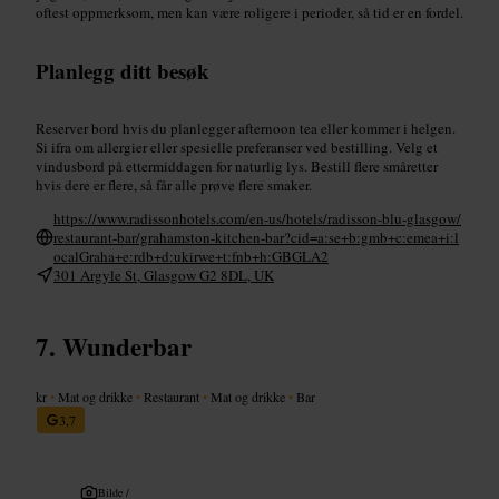
oftest oppmerksom, men kan være roligere i perioder, så tid er en fordel.
Planlegg ditt besøk
Reserver bord hvis du planlegger afternoon tea eller kommer i helgen.
Si ifra om allergier eller spesielle preferanser ved bestilling. Velg et
vindusbord på ettermiddagen for naturlig lys. Bestill flere småretter
hvis dere er flere, så får alle prøve flere smaker.
https://www.radissonhotels.com/en-us/hotels/radisson-blu-glasgow/
restaurant-bar/grahamston-kitchen-bar?cid=a:se+b:gmb+c:emea+i:l
ocalGraha+e:rdb+d:ukirwe+t:fnb+h:GBGLA2
301 Argyle St, Glasgow G2 8DL, UK
Wunderbar
kr
•
Mat og drikke
•
Restaurant
•
Mat og drikke
•
Bar
3,7
Bilde /