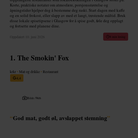
Korte, praktiske notater om atmosfære, porsjonsstørrelse og
åpningstider hjelper deg å bestemme deg raskt. Start dagen med kaffe
og en solid frokost, eller slapp av med et langt, trøstende måltid. Bruk
disse lokale spisetipsene i Glasgow for å spise godt, føle deg opplagt
og fortsette med planene dine.
Oppdatert
10. juni 2026
8 min lesing
The Smokin' Fox
krkr
•
Mat og drikke
•
Restaurant
4,4
Bilde /
Web
“
God mat, godt øl, avslappet stemning
”