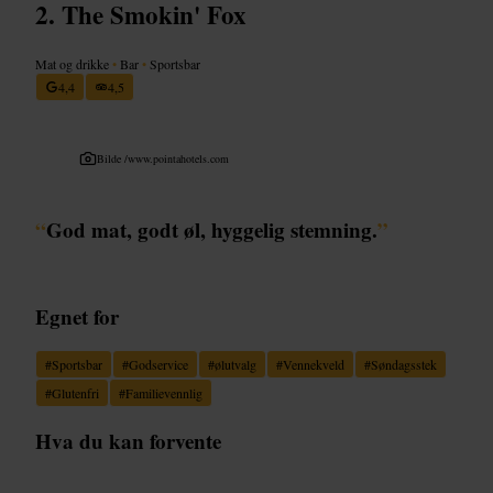
The Smokin' Fox
Mat og drikke
•
Bar
•
Sportsbar
4,4
4,5
Bilde /
www.pointahotels.com
“
God mat, godt øl, hyggelig stemning.
”
Egnet for
#
Sportsbar
#
Godservice
#
ølutvalg
#
Vennekveld
#
Søndagsstek
#
Glutenfri
#
Familievennlig
Hva du kan forvente