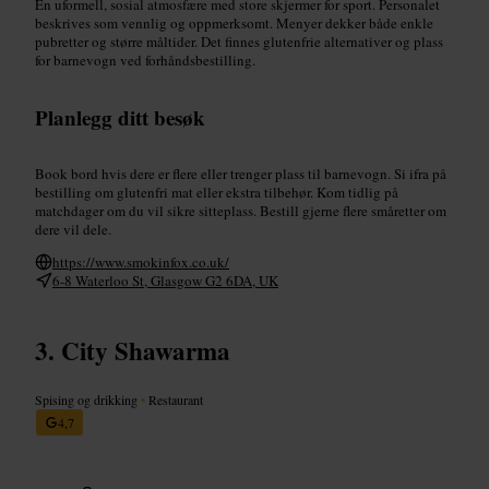
En uformell, sosial atmosfære med store skjermer for sport. Personalet
beskrives som vennlig og oppmerksomt. Menyer dekker både enkle
pubretter og større måltider. Det finnes glutenfrie alternativer og plass
for barnevogn ved forhåndsbestilling.
Planlegg ditt besøk
Book bord hvis dere er flere eller trenger plass til barnevogn. Si ifra på
bestilling om glutenfri mat eller ekstra tilbehør. Kom tidlig på
matchdager om du vil sikre sitteplass. Bestill gjerne flere småretter om
dere vil dele.
https://www.smokinfox.co.uk/
6-8 Waterloo St, Glasgow G2 6DA, UK
City Shawarma
Spising og drikking
•
Restaurant
4,7