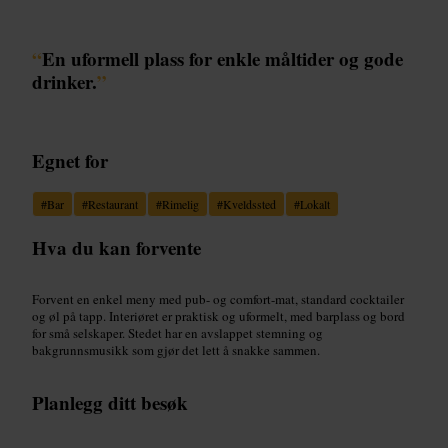
“
En uformell plass for enkle måltider og gode
drinker.
”
Egnet for
#
Bar
#
Restaurant
#
Rimelig
#
Kveldssted
#
Lokalt
Hva du kan forvente
Forvent en enkel meny med pub- og comfort-mat, standard cocktailer
og øl på tapp. Interiøret er praktisk og uformelt, med barplass og bord
for små selskaper. Stedet har en avslappet stemning og
bakgrunnsmusikk som gjør det lett å snakke sammen.
Planlegg ditt besøk