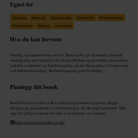
Egnet for
#
Godmat
#
ølutvalg
#
Søndagsstek
#
Glutenfritt
#
Familievennlig
#
Gruppeturer
#
Brunsj
#
Avslappet
Hva du kan forvente
Vennlig og oppmerksom service. Menyen byr på shawarma, klassisk
søndagsstek med mulighet for ekstra tilbehør, og glutenfrie alternativer.
Lokalet er uformelt og familievennlig, og det finnes plass til barnevogn
ved forhåndsbestilling. Rettene fungerer godt for deling.
Planlegg ditt besøk
Bestill bord hvis dere er flere eller trenger barnevognplass. Oppgi
allergier og spesialønsker ved reservasjon, for eksempel glutenfri. Møt
opp litt tidligere om du vil sikre et godt bord ved vinduet.
https://www.smokinfox.co.uk/