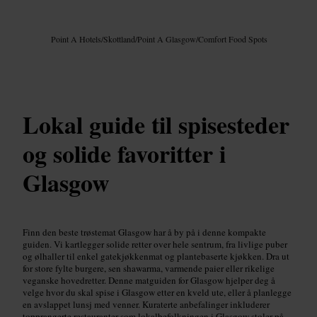
Bilde /
Google AI
Point A Hotels
/
Skottland
/
Point A Glasgow
/
Comfort Food Spots
Lokal guide til spisesteder
og solide favoritter i
Glasgow
Finn den beste trøstemat Glasgow har å by på i denne kompakte
guiden. Vi kartlegger solide retter over hele sentrum, fra livlige puber
og ølhaller til enkel gatekjøkkenmat og plantebaserte kjøkken. Dra ut
for store fylte burgere, sen shawarma, varmende paier eller rikelige
veganske hovedretter. Denne matguiden for Glasgow hjelper deg å
velge hvor du skal spise i Glasgow etter en kveld ute, eller å planlegge
en avslappet lunsj med venner. Kuraterte anbefalinger inkluderer
topprangerte restauranter som lokalbefolkningen i Glasgow stoler på.