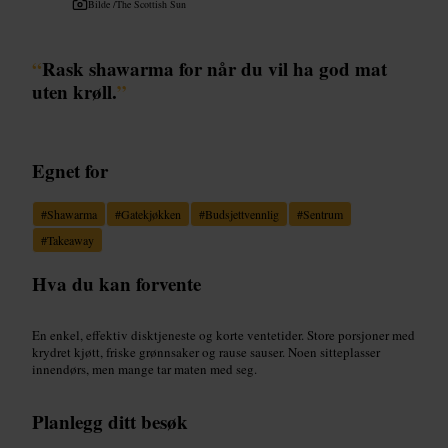
Bilde /
The Scottish Sun
“
Rask shawarma for når du vil ha god mat
uten krøll.
”
Egnet for
#
Shawarma
#
Gatekjøkken
#
Budsjettvennlig
#
Sentrum
#
Takeaway
Hva du kan forvente
En enkel, effektiv disktjeneste og korte ventetider. Store porsjoner med
krydret kjøtt, friske grønnsaker og rause sauser. Noen sitteplasser
innendørs, men mange tar maten med seg.
Planlegg ditt besøk