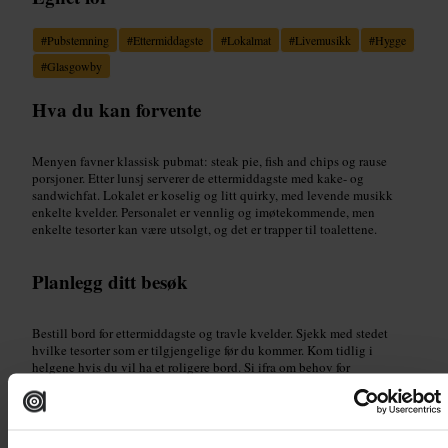
#
Pubstemning
#
Ettermiddagste
#
Lokalmat
#
Livemusikk
#
Hygge
#
Glasgowby
Hva du kan forvente
Menyen favner klassisk pubmat: steak pie, fish and chips og rause
porsjoner. Etter lunsj serverer de ettermiddagste med kake- og
sandwichfat. Lokalet er koselig og litt quirky, med levende musikk
enkelte kvelder. Personalet er vennlig og imøtekommende, men
enkelte tesorter kan være utsolgt, og det er trapper til toalettene.
Planlegg ditt besøk
Bestill bord for ettermiddagste og travle kvelder. Sjekk med stedet
hvilke tesorter som er tilgjengelige før du kommer. Kom tidlig i
helgene hvis du vil ha et roligere bord. Si ifra om behov for
tilgjengelighet, så kan personalet forklare inngang og toalettløsninger.
https://butterflyandpig.squarespace.com/