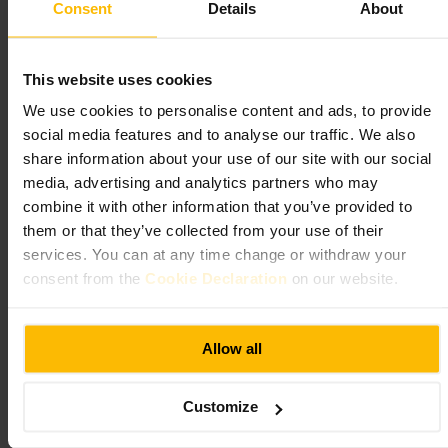
Consent
Details
About
Mono
Spising og drikke
•
Restaurant
•
Vegansk og vegetarisk restaurant
•
Spising og
This website uses cookies
drikke
•
Restaurant
•
Pizzeria
•
Spising og drikke
•
Bar
We use cookies to personalise content and ads, to provide
4,4
4
social media features and to analyse our traffic. We also
share information about your use of our site with our social
Bilde /
roshni sedani
media, advertising and analytics partners who may
combine it with other information that you’ve provided to
them or that they’ve collected from your use of their
“
Plantebasert mat og levende lyd i hjertet av
services. You can at any time change or withdraw your
Glasgow
”
consent from the
Cookie Declaration
on our website.
Egnet for
Allow all
#
Vegansk
#
Plantebasert
#
Glasgowsentrum
#
Levendemusikk
Customize
#
Kaféliv
#
Brunsj