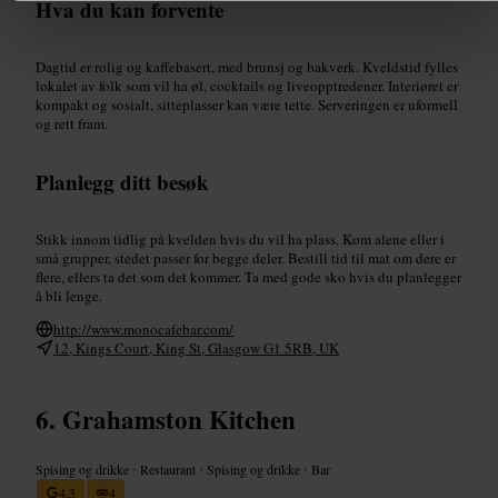
Hva du kan forvente
Dagtid er rolig og kaffebasert, med brunsj og bakverk. Kveldstid fylles
lokalet av folk som vil ha øl, cocktails og liveopptredener. Interiøret er
kompakt og sosialt, sitteplasser kan være tette. Serveringen er uformell
og rett fram.
Planlegg ditt besøk
Stikk innom tidlig på kvelden hvis du vil ha plass. Kom alene eller i
små grupper, stedet passer for begge deler. Bestill tid til mat om dere er
flere, ellers ta det som det kommer. Ta med gode sko hvis du planlegger
å bli lenge.
http://www.monocafebar.com/
12, Kings Court, King St, Glasgow G1 5RB, UK
Grahamston Kitchen
Spising og drikke
•
Restaurant
•
Spising og drikke
•
Bar
4,3
4