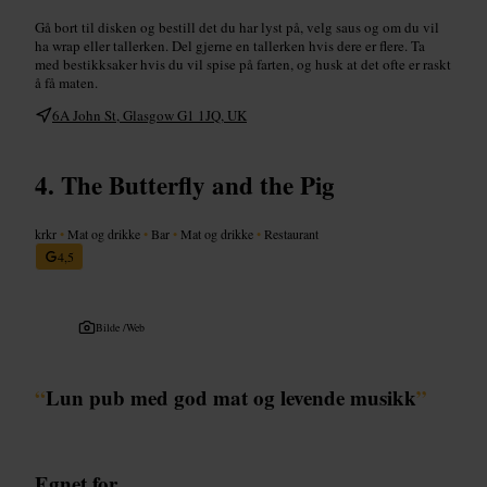
Gå bort til disken og bestill det du har lyst på, velg saus og om du vil
ha wrap eller tallerken. Del gjerne en tallerken hvis dere er flere. Ta
med bestikksaker hvis du vil spise på farten, og husk at det ofte er raskt
å få maten.
6A John St, Glasgow G1 1JQ, UK
The Butterfly and the Pig
krkr
•
Mat og drikke
•
Bar
•
Mat og drikke
•
Restaurant
4,5
Bilde /
Web
“
Lun pub med god mat og levende musikk
”
Egnet for