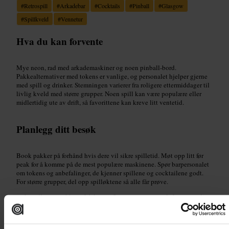
#
Retrospill
#
Arkadebar
#
Cocktails
#
Pinball
#
Glasgow
#
Spillkveld
#
Vennetur
Hva du kan forvente
Mye neon, rad med arkademaskiner og noen pinball-bord.
Pakkealternativer med tokens er vanlige, og personalet hjelper gjerne
med spill og drinker. Stemningen varierer fra roligere ettermiddager til
livlig kveld med større grupper. Noen spill kan være populære eller
midlertidig ute av drift, så favorittene kan kreve litt ventetid.
Planlegg ditt besøk
Book pakker på forhånd hvis dere vil sikre spilletid. Møt opp litt før
peak for å komme på de mest populære maskinene. Spør barpersonalet
om tokens og anbefalinger, de kjenner spillene og cocktailene godt.
For større grupper, del opp spilløktene så alle får prøve.
http://www.nq64.co.uk/glasgow?utm_source=google&utm_mediu
m=Yext&utm_campaign=1806664312036400830