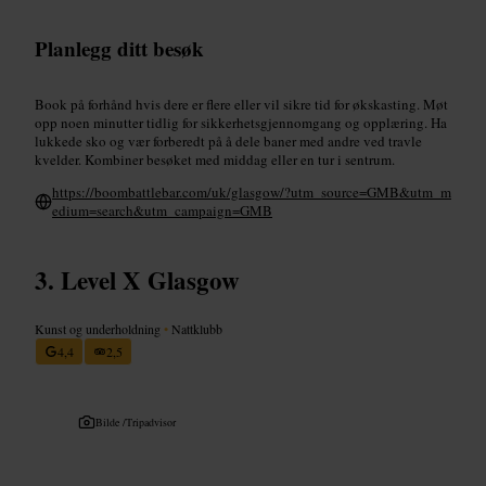
Planlegg ditt besøk
Book på forhånd hvis dere er flere eller vil sikre tid for økskasting. Møt
opp noen minutter tidlig for sikkerhetsgjennomgang og opplæring. Ha
lukkede sko og vær forberedt på å dele baner med andre ved travle
kvelder. Kombiner besøket med middag eller en tur i sentrum.
https://boombattlebar.com/uk/glasgow/?utm_source=GMB&utm_m
edium=search&utm_campaign=GMB
Level X Glasgow
Kunst og underholdning
•
Nattklubb
4,4
2,5
Bilde /
Tripadvisor