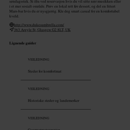
søndagsstek. Si ifra ved reservasjon hvis du vil sitte nær musikken eller
i et mer sosialt område. Prøv en lokal rett før dessert, og del en fritert
Mars-bar hvis du er nysgjerrig. Kle deg smart casual for en komfortabel
kveld.
http://www.dukesumbrella.com/
363 Argyle St, Glasgow G2 8LT, UK
Lignende guider
VEILEDNING
Steder for komfortmat
VEILEDNING
Historiske steder og landemerker
VEILEDNING
Gourmetrestauranter