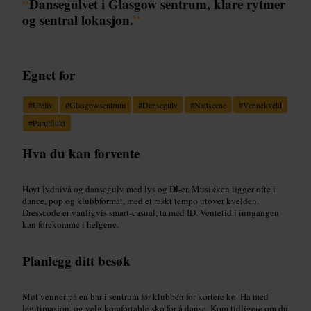
“
Dansegulvet i Glasgow sentrum, klare rytmer
og sentral lokasjon.
”
Egnet for
#
Uteliv
#
Glasgowsentrum
#
Dansegulv
#
Nattscene
#
Vennekveld
#
Parutflukt
Hva du kan forvente
Høyt lydnivå og dansegulv med lys og DJ-er. Musikken ligger ofte i
dance, pop og klubbformat, med et raskt tempo utover kvelden.
Dresscode er vanligvis smart-casual, ta med ID. Ventetid i inngangen
kan forekomme i helgene.
Planlegg ditt besøk
Møt venner på en bar i sentrum før klubben for kortere kø. Ha med
legitimasjon, og velg komfortable sko for å danse. Kom tidligere om du