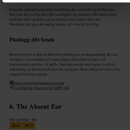
Fargerik, uformell atmosfære med fokus på cocktailer og delbar mat.
Servicen får jevnlig skryt for vennlighet og omtanke. Det finnes egne
soner for spill og darts, og en uteplass som fylles i fint vær.
Musikknivået gjør det mulig å prate, selv når det er livlig.
Planlegg ditt besøk
Bestill bord hvis dere er flere eller planlegger søndagsmiddag. Be om
sitteplass i uteområdet på varme dager, eller reserver plass ved
dartsområdet om dere vil spille. Spør personalet om dagens cocktail-
anbefaling og del noen planker for variasjon. Kom tidlig hvis du vil ha
roligere bord for samtale.
http://www.tikibarglasgow.com/
214 Bath St, Glasgow G2 4HW, UK
The Absent Ear
Mat og drikke
•
Bar
4,9
3,5