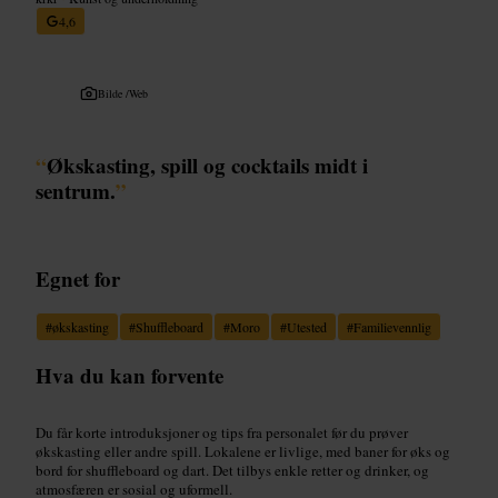
4,6
Bilde /
Web
“
Økskasting, spill og cocktails midt i
sentrum.
”
Egnet for
#
økskasting
#
Shuffleboard
#
Moro
#
Utested
#
Familievennlig
Hva du kan forvente
Du får korte introduksjoner og tips fra personalet før du prøver
økskasting eller andre spill. Lokalene er livlige, med baner for øks og
bord for shuffleboard og dart. Det tilbys enkle retter og drinker, og
atmosfæren er sosial og uformell.