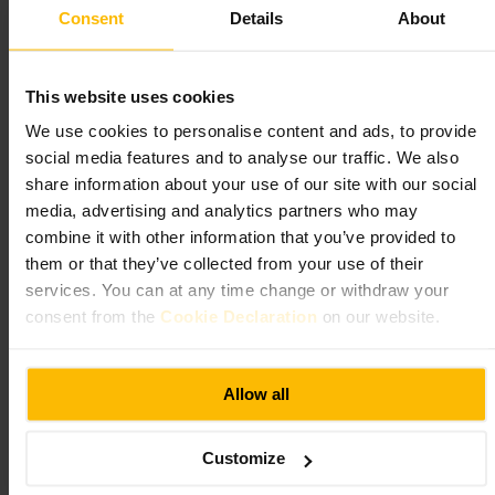
Tiki Bar & Kitsch Inn
Consent
Details
About
krkr
4,4
4,5
This website uses cookies
We use cookies to personalise content and ads, to provide
social media features and to analyse our traffic. We also
Bilde /
Tiki Bar & Kitsch Inn
share information about your use of our site with our social
media, advertising and analytics partners who may
“
Tropisk stemning og gode cocktails i sentrum
combine it with other information that you’ve provided to
av Glasgow
”
them or that they’ve collected from your use of their
services. You can at any time change or withdraw your
consent from the
Cookie Declaration
on our website.
Egnet for
Allow all
#
Cocktailbar
#
Glasgowsentrum
#
Uteliv
#
Vennekveld
#
Søndagsmiddag
#
Uteplass
#
Tikkistemning
Customize
Hva du kan forvente