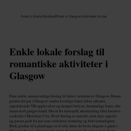
Bilde /
Google AI
Point A Hotels
/
Skottland
/
Point A Glasgow
/
Aktiviteter for par
Enkle lokale forslag til
romantiske aktiviteter i
Glasgow
Finn enkle, minneverdige forslag til dater i sentrum av Glasgow. Denne
guiden for par i Glasgow samler koselige barer, lekne arkader,
oppslukende VR-opplevelser og dempet belyste, hemmelige barer, alle
innen kort gangavstand. Dra ut for retrospill, øksekasting eller kreative
cocktails i Merchant City. Hvert forslag er sentralt, uten mye oppstyr
og passer godt for par som verdsetter stemning og bekvemmelighet.
Bruk guiden til å planlegge en kveld, finne de beste tingene å gjøre i
Glasgow for par, eller et raskt stopp før teateret. Vi peker på de beste