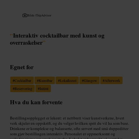
Bilde /
TripAdvisor
“
Interaktiv cocktailbar med kunst og
overraskelser
”
Egnet for
#
Cocktailbar
#
Kunstbar
#
Lokalkunst
#
Glasgow
#
Afterwork
#
Reservering
#
Intimt
Hva du kan forvente
Bestillingsopplegget er lekent: et nettbrett viser kunstverkene, hvert
verk skjuler en oppskrift, og du velger hvilken sprit du vil ha som base.
Drinkene er komplekse og balanserte, ofte servert med små duppeditter
som gjør bestillingen interaktiv. Personalet er oppmerksomt og
veileder gjerne om smak og styrke. Lokalet er kompakt, så samtaler