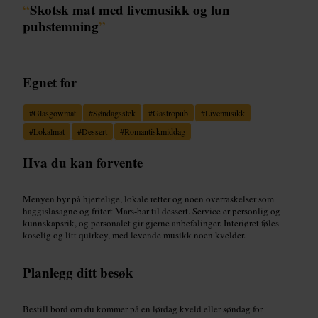
“
Skotsk mat med livemusikk og lun
pubstemning
”
Egnet for
#
Glasgowmat
#
Søndagsstek
#
Gastropub
#
Livemusikk
#
Lokalmat
#
Dessert
#
Romantiskmiddag
Hva du kan forvente
Menyen byr på hjertelige, lokale retter og noen overraskelser som
haggislasagne og fritert Mars-bar til dessert. Service er personlig og
kunnskapsrik, og personalet gir gjerne anbefalinger. Interiøret føles
koselig og litt quirkey, med levende musikk noen kvelder.
Planlegg ditt besøk
Bestill bord om du kommer på en lørdag kveld eller søndag for