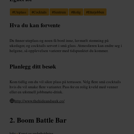
#
Uteplass
#
Cocktails
#
Sentrum
#
Rolig
#
Etterjobben
Hva du kan forvente
Du finner uteplass og noen få bord inne, lavmælt stemning på
ukedager, og cocktails servert i små glass. Atmosfæren kan endre seg i
helgene, så opplevelsen varierer med tidspunktet du kommer.
Planlegg ditt besøk
Kom tidlig om du vil sikre plass på terrassen. Velg flere små cocktails
hvis du vil smake flere varianter. Pass for en rolig kveld med venner
eller en uformell jobbmøte-drink.
http://www.thehideandseek.co/
Boom Battle Bar
krkr
•
Kunst og underholdning