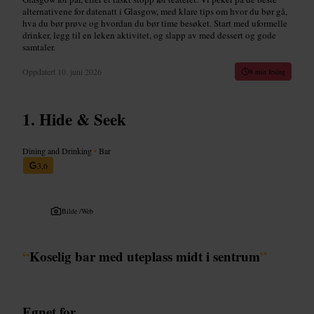
alternativene for datenatt i Glasgow, med klare tips om hvor du bør gå,
hva du bør prøve og hvordan du bør time besøket. Start med uformelle
drinker, legg til en leken aktivitet, og slapp av med dessert og gode
samtaler.
Oppdatert
10. juni 2026
8 min lesing
Hide & Seek
Dining and Drinking
•
Bar
3,6
Bilde /
Web
“
Koselig bar med uteplass midt i sentrum
”
Egnet for