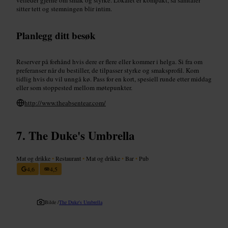
sitter tett og stemningen blir intim.
Planlegg ditt besøk
Reserver på forhånd hvis dere er flere eller kommer i helga. Si fra om
preferanser når du bestiller, de tilpasser styrke og smaksprofil. Kom
tidlig hvis du vil unngå kø. Pass for en kort, spesiell runde etter middag
eller som stoppested mellom møtepunkter.
http://www.theabsentear.com/
The Duke's Umbrella
Mat og drikke
•
Restaurant
•
Mat og drikke
•
Bar
•
Pub
4,6
4,5
Bilde /
The Duke's Umbrella