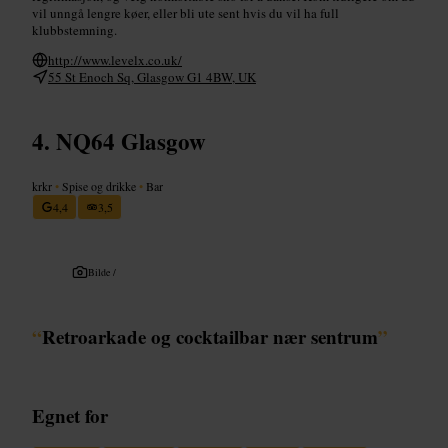
vil unngå lengre køer, eller bli ute sent hvis du vil ha full
klubbstemning.
http://www.levelx.co.uk/
55 St Enoch Sq, Glasgow G1 4BW, UK
NQ64 Glasgow
krkr
•
Spise og drikke
•
Bar
4,4
3,5
Bilde /
“
Retroarkade og cocktailbar nær sentrum
”
Egnet for