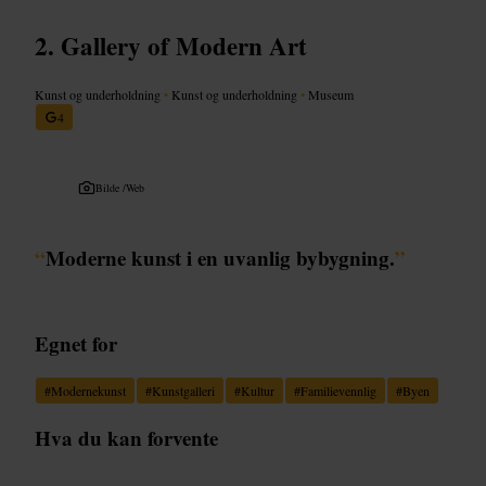
Gallery of Modern Art
Kunst og underholdning
•
Kunst og underholdning
•
Museum
4
Bilde /
Web
“
Moderne kunst i en uvanlig bybygning.
”
Egnet for
#
Modernekunst
#
Kunstgalleri
#
Kultur
#
Familievennlig
#
Byen
Hva du kan forvente