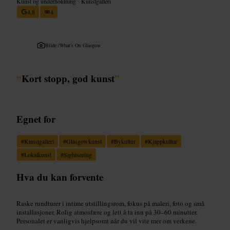
Kunst og underholdning
•
Kunstgalleri
4,8
4
Bilde /
What's On Glasgow
“
Kort stopp, god kunst
”
Egnet for
#
Kunstgalleri
#
Glasgowkunst
#
Bykultur
#
Kjappkultur
#
Lokalkunst
#
Sightseeing
Hva du kan forvente
Raske rundturer i intime utstillingsrom, fokus på maleri, foto og små
installasjoner. Rolig atmosfære og lett å ta inn på 30–60 minutter.
Personalet er vanligvis hjelpsomt når du vil vite mer om verkene.