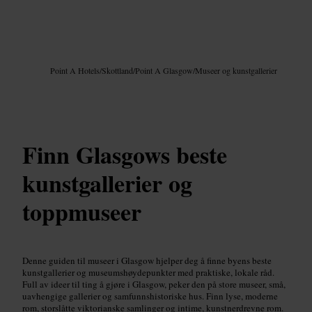
Bilde /
Google AI
Point A Hotels
/
Skottland
/
Point A Glasgow
/
Museer og kunstgallerier
Finn Glasgows beste
kunstgallerier og
toppmuseer
Denne guiden til museer i Glasgow hjelper deg å finne byens beste
kunstgallerier og museumshøydepunkter med praktiske, lokale råd.
Full av ideer til ting å gjøre i Glasgow, peker den på store museer, små,
uavhengige gallerier og samfunnshistoriske hus. Finn lyse, moderne
rom, storslåtte viktorianske samlinger og intime, kunstnerdrevne rom.