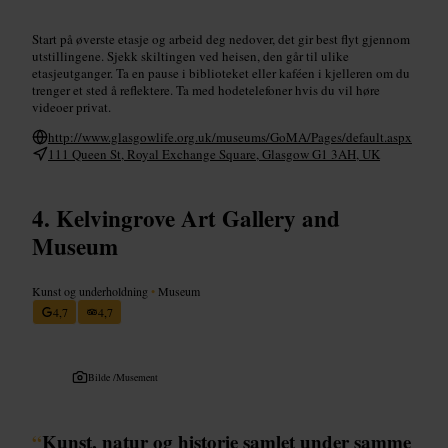
Start på øverste etasje og arbeid deg nedover, det gir best flyt gjennom
utstillingene. Sjekk skiltingen ved heisen, den går til ulike
etasjeutganger. Ta en pause i biblioteket eller kaféen i kjelleren om du
trenger et sted å reflektere. Ta med hodetelefoner hvis du vil høre
videoer privat.
http://www.glasgowlife.org.uk/museums/GoMA/Pages/default.aspx
111 Queen St, Royal Exchange Square, Glasgow G1 3AH, UK
Kelvingrove Art Gallery and
Museum
Kunst og underholdning
•
Museum
4,7
4,7
Bilde /
Musement
“
Kunst, natur og historie samlet under samme