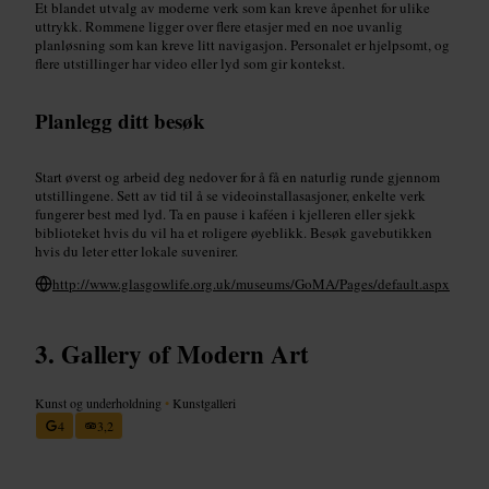
Et blandet utvalg av moderne verk som kan kreve åpenhet for ulike
uttrykk. Rommene ligger over flere etasjer med en noe uvanlig
planløsning som kan kreve litt navigasjon. Personalet er hjelpsomt, og
flere utstillinger har video eller lyd som gir kontekst.
Planlegg ditt besøk
Start øverst og arbeid deg nedover for å få en naturlig runde gjennom
utstillingene. Sett av tid til å se videoinstallasasjoner, enkelte verk
fungerer best med lyd. Ta en pause i kaféen i kjelleren eller sjekk
biblioteket hvis du vil ha et roligere øyeblikk. Besøk gavebutikken
hvis du leter etter lokale suvenirer.
http://www.glasgowlife.org.uk/museums/GoMA/Pages/default.aspx
Gallery of Modern Art
Kunst og underholdning
•
Kunstgalleri
4
3,2