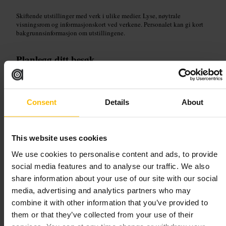
Skiftende utstillinger med verk i ulike medier. Lyse, nøytrale
visningsrom og informasjonskort ved verkene. Personalet kan gi kort
bakgrunnsinformasjon om utstillingene.
Planlegg ditt besøk
Sjekk gjeldende program før du drar, så du vet hva som vises. Beregn
tid til å gå rolig gjennom rommene, 30–60 minutter er ofte nok. Ta med
notatbok hvis du vil gjøre observasjoner eller huske favoritter.
Consent
Details
About
http://www.themoderninstitute.com/
14-20 Osborne St, Glasgow G1 5QN, UK
This website uses cookies
Six Foot Gallery
We use cookies to personalise content and ads, to provide
social media features and to analyse our traffic. We also
share information about your use of our site with our social
Kunst og underholdning
•
Kunstgalleri
media, advertising and analytics partners who may
4,7
combine it with other information that you’ve provided to
them or that they’ve collected from your use of their
Bilde /
Six Foot Gallery