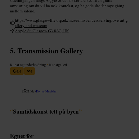
sideinngangen langs Argyle Street for kortere kø. Ta en gratis
omvisning om du vil ha rask kontekst, og ha gode sko for mye gåing
mellom salene.
https://www.glasgowlife.org.uk/museums/venues/kelvingrove-art-g
allery-and-museum
Argyle St, Glasgow G3 8AG, UK
Transmission Gallery
Kunst og underholdning
•
Kunstgalleri
4,4
4
Bilde /
Dorine Mugisha
“
Samtidskunst tett på byen
”
Egnet for