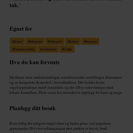
tak.
”
Egnet for
#
Kunst
#
Museum
#
Glasgow
#
Kultur
#
Historie
#
Familievennlig
#
Arkitektur
#
Gratis
Hva du kan forvente
Du finner store malerisamlinger, naturhistoriske utstillinger, dinosaurer
og en hengende flymodell i hovedhallene. Det holdes korte
orgelopptredener rundt lunsjtider, og det tilbys omvisninger med
lokale formidlere. Flere soner har interaktive opplegg for barn og unge.
Planlegg ditt besøk
Kom tidlig for roligere omgivelser og bedre plass ved populære
gjenstander. Hvis hovedinngangen mot parken er travel, bruk