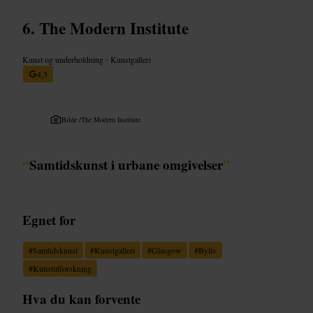
The Modern Institute
Kunst og underholdning
•
Kunstgalleri
4,3
Bilde /
The Modern Institute
“
Samtidskunst i urbane omgivelser
”
Egnet for
#
Samtidskunst
#
Kunstgalleri
#
Glasgow
#
Byliv
#
Kunstutforskning
Hva du kan forvente