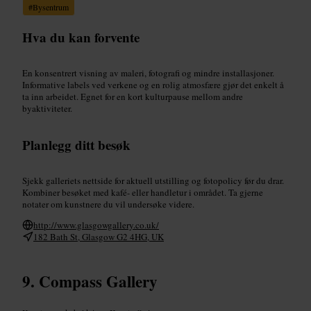
#
Bysentrum
Hva du kan forvente
En konsentrert visning av maleri, fotografi og mindre installasjoner.
Informative labels ved verkene og en rolig atmosfære gjør det enkelt å
ta inn arbeidet. Egnet for en kort kulturpause mellom andre
byaktiviteter.
Planlegg ditt besøk
Sjekk galleriets nettside for aktuell utstilling og fotopolicy før du drar.
Kombiner besøket med kafé- eller handletur i området. Ta gjerne
notater om kunstnere du vil undersøke videre.
http://www.glasgowgallery.co.uk/
182 Bath St, Glasgow G2 4HG, UK
Compass Gallery