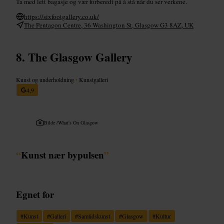
Ta med lett bagasje og vær forberedt på å stå når du ser verkene.
https://sixfootgallery.co.uk/
The Pentagon Centre, 36 Washington St, Glasgow G3 8AZ, UK
The Glasgow Gallery
Kunst og underholdning
•
Kunstgalleri
4,9
Bilde /
What's On Glasgow
“
Kunst nær bypulsen
”
Egnet for
#
Kunst
#
Galleri
#
Samtidskunst
#
Glasgow
#
Kultur