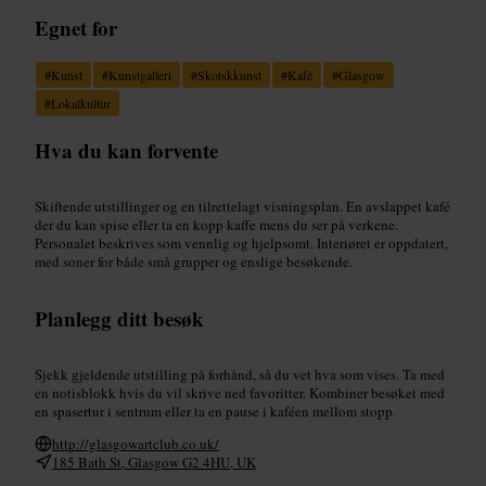
Egnet for
#
Kunst
#
Kunstgalleri
#
Skotskkunst
#
Kafé
#
Glasgow
#
Lokalkultur
Hva du kan forvente
Skiftende utstillinger og en tilrettelagt visningsplan. En avslappet kafé
der du kan spise eller ta en kopp kaffe mens du ser på verkene.
Personalet beskrives som vennlig og hjelpsomt. Interiøret er oppdatert,
med soner for både små grupper og enslige besøkende.
Planlegg ditt besøk
Sjekk gjeldende utstilling på forhånd, så du vet hva som vises. Ta med
en notisblokk hvis du vil skrive ned favoritter. Kombiner besøket med
en spasertur i sentrum eller ta en pause i kaféen mellom stopp.
http://glasgowartclub.co.uk/
185 Bath St, Glasgow G2 4HU, UK