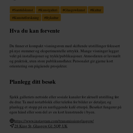
#
Samtidskunst
#
Kunstgalleri
#
Glasgowkunst
#
Kultur
#
Kunstutforskning
#
Bykultur
Hva du kan forvente
Du finner et kompakt visningsrom med skiftende utstillinger fokusert
på nye stemmer og eksperimentelle uttrykk. Mange visninger legger
vekt på installasjoner og trykk/publikasjoner. Atmosfæren er lavmælt
og praktisk, uten store publikumsflater. Personalet gir gjerne kort
orientering om pågående prosjekter.
Planlegg ditt besøk
Sjekk galleriets nettside eller sosiale kanaler for aktuell utstilling før
du drar. Ta med notatblokk eller telefon for bilder av detaljer, og
planlegg et stopp på en nærliggende kafé etterpå. Besøket fungerer på
egen hånd eller som del av en kort kunstrunde i byen.
https://www.instagram.com/transmissionglasgow/
28 King St, Glasgow G1 5QP, UK