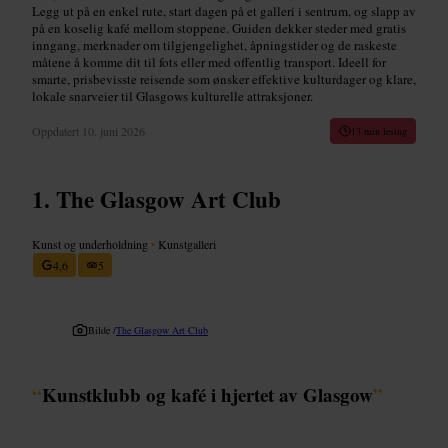
Legg ut på en enkel rute, start dagen på et galleri i sentrum, og slapp av
på en koselig kafé mellom stoppene. Guiden dekker steder med gratis
inngang, merknader om tilgjengelighet, åpningstider og de raskeste
måtene å komme dit til fots eller med offentlig transport. Ideell for
smarte, prisbevisste reisende som ønsker effektive kulturdager og klare,
lokale snarveier til Glasgows kulturelle attraksjoner.
Oppdatert
10. juni 2026
13 min lesing
The Glasgow Art Club
Kunst og underholdning
•
Kunstgalleri
4,6
5
Bilde /
The Glasgow Art Club
“
Kunstklubb og kafé i hjertet av Glasgow
”