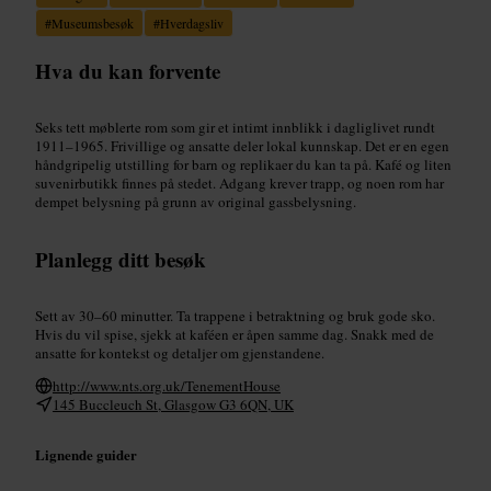
#
Museumsbesøk
#
Hverdagsliv
Hva du kan forvente
Seks tett møblerte rom som gir et intimt innblikk i dagliglivet rundt
1911–1965. Frivillige og ansatte deler lokal kunnskap. Det er en egen
håndgripelig utstilling for barn og replikaer du kan ta på. Kafé og liten
suvenirbutikk finnes på stedet. Adgang krever trapp, og noen rom har
dempet belysning på grunn av original gassbelysning.
Planlegg ditt besøk
Sett av 30–60 minutter. Ta trappene i betraktning og bruk gode sko.
Hvis du vil spise, sjekk at kaféen er åpen samme dag. Snakk med de
ansatte for kontekst og detaljer om gjenstandene.
http://www.nts.org.uk/TenementHouse
145 Buccleuch St, Glasgow G3 6QN, UK
Lignende guider