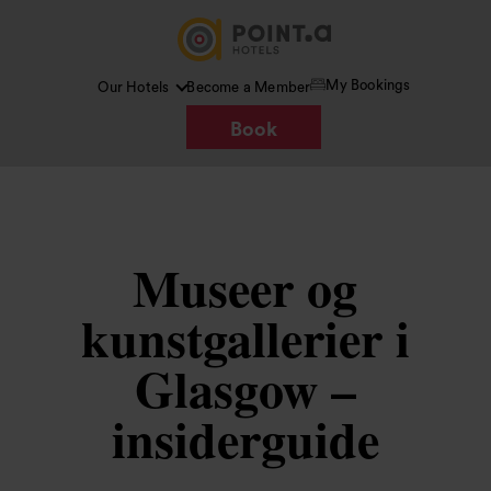
My Bookings
Our Hotels
Become a Member
Book
Museer og
kunstgallerier i
Glasgow –
insiderguide