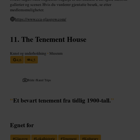
gallerier og scener. Hvis du vurderer gjentatte besøk, se etter
medlemsmuligheter.
https://www.cca-glasgow.com/
The Tenement House
Kunst og underholdning
•
Museum
4,6
4,5
Bilde /
Rated Trips
“
Et bevart tenement fra tidlig 1900-tall.
”
Egnet for
#
Glasgow
#
Lokalhistorie
#
Tenement
#
Kulturarv