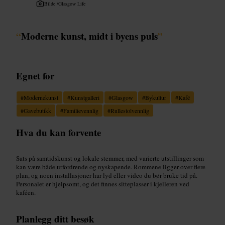
Bilde /
Glasgow Life
“
Moderne kunst, midt i byens puls
”
Egnet for
#
Modernekunst
#
Kunstgalleri
#
Glasgow
#
Bykultur
#
Kafé
#
Gavebutikk
#
Familievennlig
#
Rullestolvennlig
Hva du kan forvente
Sats på samtidskunst og lokale stemmer, med varierte utstillinger som
kan være både utfordrende og nyskapende. Rommene ligger over flere
plan, og noen installasjoner har lyd eller video du bør bruke tid på.
Personalet er hjelpsomt, og det finnes sitteplasser i kjelleren ved
kaféen.
Planlegg ditt besøk