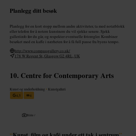
Planlegg ditt besøk
Planlegg for en kort stopp mellom andre aktiviteter, ta med notatblokk
eller telefon for å notere kunstnere du vil sjekke senere. Sjekk
galleriinfo før du går, og respekter eventuelle fotoregler. Kombiner
besøket med en kaffe i nærheten for å få full pause fra byens tempo.
http://www.compassgallery.co.uk/
178 W Regent St, Glasgow G2 4RL, UK
Centre for Contemporary Arts
Kunst og underholdning
•
Kunstgalleri
4,5
4
Bilde /
“
Kunst, film og kafé under ett tak i sentrum
”