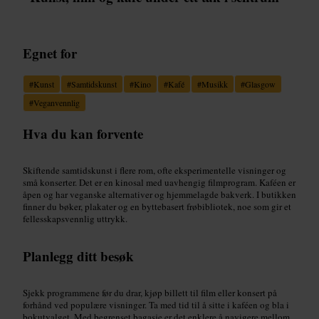
Egnet for
#
Kunst
#
Samtidskunst
#
Kino
#
Kafé
#
Musikk
#
Glasgow
#
Veganvennlig
Hva du kan forvente
Skiftende samtidskunst i flere rom, ofte eksperimentelle visninger og
små konserter. Det er en kinosal med uavhengig filmprogram. Kaféen er
åpen og har veganske alternativer og hjemmelagde bakverk. I butikken
finner du bøker, plakater og en byttebasert frøbibliotek, noe som gir et
fellesskapsvennlig uttrykk.
Planlegg ditt besøk
Sjekk programmene før du drar, kjøp billett til film eller konsert på
forhånd ved populære visninger. Ta med tid til å sitte i kaféen og bla i
bokutvalget. Med begrenset bagasje er det enklere å navigere mellom