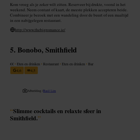
Kom vroeg als je zeker wilt zitten. Reserveer bij drukte, vooral in het
weekend. Neem contant of kaart, de meeste plekken accepteren beide.
Combineer je bezoek met een wandeling door de buurt of een maaltijd
in een nabijgelegen restaurant.
http://www.thebigromance.ie/
Bonobo, Smithfield
€€
•
Eten en drinken
•
Restaurant
•
Eten en drinken
•
Bar
4,6
4,5
Afbeelding /
Basil Lim
“
Slimme cocktails en relaxte sfeer in
Smithfield.
”