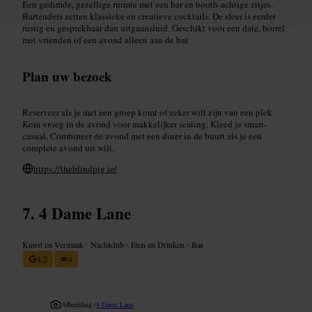
Een gedimde, gezellige ruimte met een bar en booth-achtige zitjes.
Bartenders zetten klassieke en creatieve cocktails. De sfeer is eerder
rustig en gesprekbaar dan uitgaansluid. Geschikt voor een date, borrel
met vrienden of een avond alleen aan de bar.
Plan uw bezoek
Reserveer als je met een groep komt of zeker wilt zijn van een plek.
Kom vroeg in de avond voor makkelijker seating. Kleed je smart-
casual. Combineer de avond met een diner in de buurt als je een
complete avond uit wilt.
https://theblindpig.ie/
4 Dame Lane
Kunst en Vermaak
•
Nachtclub
•
Eten en Drinken
•
Bar
4,2
4
Afbeelding /
4 Dame Lane