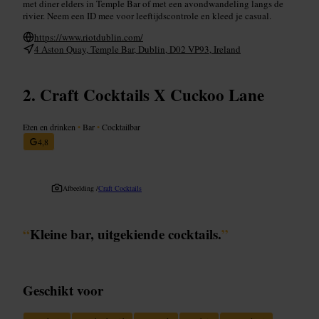
met diner elders in Temple Bar of met een avondwandeling langs de
rivier. Neem een ID mee voor leeftijdscontrole en kleed je casual.
https://www.riotdublin.com/
4 Aston Quay, Temple Bar, Dublin, D02 VP93, Ireland
Craft Cocktails X Cuckoo Lane
Eten en drinken
•
Bar
•
Cocktailbar
4,8
Afbeelding /
Craft Cocktails
“
Kleine bar, uitgekiende cocktails.
”
Geschikt voor