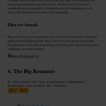
ontspannen geluidniveau in het begin van de avond. Personeel is
vriendelijk en servicegericht. Verwacht geen grote menukaart voor
diners, het draait om de avond en het samenzijn.
Plan uw bezoek
Reserveer als je met een groep komt, vooral in het weekend. Neem een
geldig identiteitsbewijs mee. Kies voor een kleine groep of een date
om optimaal van de sfeer te genieten. Combineer bezoek met een korte
wandeling door het centrum.
https://thelittlepig.ie/
The Big Romance
€€
•
Eten en drinken
•
Bar
•
Kunst en entertainment
•
Podiumkunsten
•
Muziekpodium
•
Eten en drinken
•
Bar
•
Cocktailbar
4,7
4,5
Afbeelding /
The Big Romance