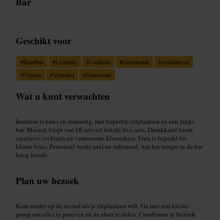
Bar
”
Geschikt voor
#
Buurtbar
#
Levendig
#
Cocktails
#
Livemuziek
#
Avondleven
#
Uitgaan
#
Vrienden
#
Dateavond
Wat u kunt verwachten
Interieur is knus en rumoerig, met beperkte zitplaatsen en een lange
bar. Muziek loopt van DJ-sets tot lokale live-acts. Drankkaart toont
creatieve cocktails en vertrouwde klassiekers. Eten is beperkt tot
kleine bites. Personeel werkt snel en informeel, wat het tempo in de bar
hoog houdt.
Plan uw bezoek
Kom eerder op de avond als je zitplaatsen wilt. Ga met een kleine
groep om alles te proeven en de sfeer te delen. Combineer je bezoek