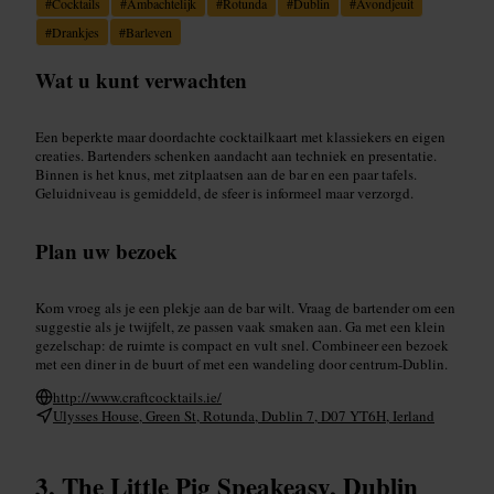
#
Cocktails
#
Ambachtelijk
#
Rotunda
#
Dublin
#
Avondjeuit
#
Drankjes
#
Barleven
Wat u kunt verwachten
Een beperkte maar doordachte cocktailkaart met klassiekers en eigen
creaties. Bartenders schenken aandacht aan techniek en presentatie.
Binnen is het knus, met zitplaatsen aan de bar en een paar tafels.
Geluidniveau is gemiddeld, de sfeer is informeel maar verzorgd.
Plan uw bezoek
Kom vroeg als je een plekje aan de bar wilt. Vraag de bartender om een
suggestie als je twijfelt, ze passen vaak smaken aan. Ga met een klein
gezelschap: de ruimte is compact en vult snel. Combineer een bezoek
met een diner in de buurt of met een wandeling door centrum-Dublin.
http://www.craftcocktails.ie/
Ulysses House, Green St, Rotunda, Dublin 7, D07 YT6H, Ierland
The Little Pig Speakeasy, Dublin