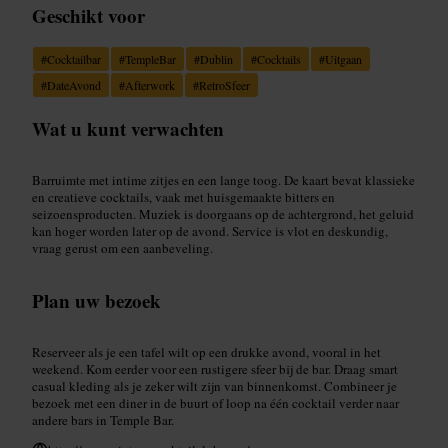
Geschikt voor
#
Cocktailbar
#
TempleBar
#
Dublin
#
Cocktails
#
Uitgaan
#
DateAvond
#
Afterwork
#
RetroSfeer
Wat u kunt verwachten
Barruimte met intime zitjes en een lange toog. De kaart bevat klassieke
en creatieve cocktails, vaak met huisgemaakte bitters en
seizoensproducten. Muziek is doorgaans op de achtergrond, het geluid
kan hoger worden later op de avond. Service is vlot en deskundig,
vraag gerust om een aanbeveling.
Plan uw bezoek
Reserveer als je een tafel wilt op een drukke avond, vooral in het
weekend. Kom eerder voor een rustigere sfeer bij de bar. Draag smart
casual kleding als je zeker wilt zijn van binnenkomst. Combineer je
bezoek met een diner in de buurt of loop na één cocktail verder naar
andere bars in Temple Bar.