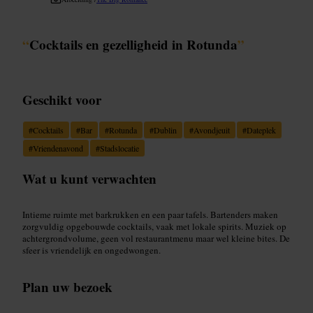
“
Cocktails en gezelligheid in Rotunda
”
Geschikt voor
#
Cocktails
#
Bar
#
Rotunda
#
Dublin
#
Avondjeuit
#
Dateplek
#
Vriendenavond
#
Stadslocatie
Wat u kunt verwachten
Intieme ruimte met barkrukken en een paar tafels. Bartenders maken
zorgvuldig opgebouwde cocktails, vaak met lokale spirits. Muziek op
achtergrondvolume, geen vol restaurantmenu maar wel kleine bites. De
sfeer is vriendelijk en ongedwongen.
Plan uw bezoek