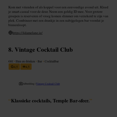
Kom met vrienden of als koppel voor een eenvoudige avond uit. Kleed
je smart-casual voor de deur. Neem een geldig ID mee. Voor grotere
groepen is reserveren of vroeg komen slimmer om verzekerd te zijn van
plek. Combineer met een drankje in een nabijgelegen bar voordat je
binnenloopt.
https://4damelane.ie/
Vintage Cocktail Club
€€€
•
Eten en drinken
•
Bar
•
Cocktailbar
4,5
4,5
Afbeelding /
Vintage Cocktail Club
“
Klassieke cocktails, Temple Bar-sfeer.
”