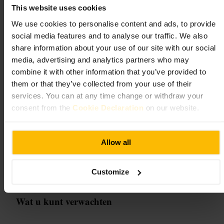
This website uses cookies
Dineren en drinken
•
Restaurant
•
Dineren en drinken
•
Bar
•
Dineren en drinken
We use cookies to personalise content and ads, to provide
•
Bar
•
Speakeasy
•
Dineren en drinken
•
Bar
•
Cocktailbar
social media features and to analyse our traffic. We also
4,4
4,5
share information about your use of our site with our social
media, advertising and analytics partners who may
combine it with other information that you’ve provided to
Afbeelding /
them or that they’ve collected from your use of their
services. You can at any time change or withdraw your
“
Sfeervolle cocktailbar in speakeasy-stijl
”
consent from the
Cookie Declaration
on our website.
Geschikt voor
Allow all
#
Cocktails
#
Cocktailbar
#
Speakeasy
#
Avondjeuit
#
Intiem
Customize
#
Vriendenavond
Wat u kunt verwachten