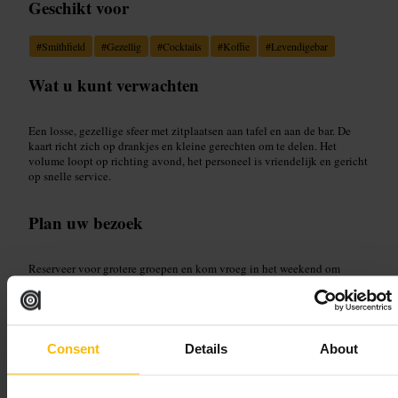
Geschikt voor
#
Smithfield
#
Gezellig
#
Cocktails
#
Koffie
#
Levendigebar
Wat u kunt verwachten
Een losse, gezellige sfeer met zitplaatsen aan tafel en aan de bar. De
kaart richt zich op drankjes en kleine gerechten om te delen. Het
volume loopt op richting avond, het personeel is vriendelijk en gericht
op snelle service.
Plan uw bezoek
Reserveer voor grotere groepen en kom vroeg in het weekend om
wachttijd te vermijden. Ga erheen voor pre-dinner drankjes of een
informele borrel na het werk. Probeer een cocktail en bestel een paar
gedeelde gerechten om verschillende smaken te proeven.
https://www.bonobodublin.com/
Consent
Details
About
The Blind Pig Speakeasy