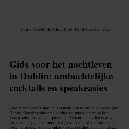
Afbeelding /
Google AI
Point A Hotels
/
Dublin
/
Point A Dublin, Parnell Street
/
Cocktailbars
Gids voor het nachtleven
in Dublin: ambachtelijke
cocktails en speakeasies
Vind de beste cocktailbars in Dublin met een lokale, no-nonsense gids.
Ga naar sfeervol verduisterde speakeasies, muziekgedreven bars,
knusse stadsruimtes en ontspannen plekken met terras. Begin je avond
met vakkundig gemixte ambachtelijke cocktails, of haal barwaardige
flessen om meteen uit te schenken voor een rustige avond thuis. Deze