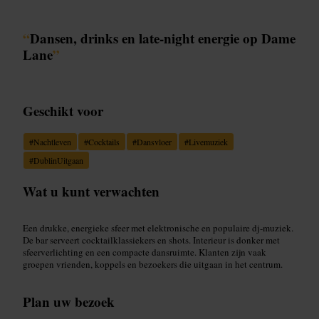
“
Dansen, drinks en late-night energie op Dame
Lane
”
Geschikt voor
#
Nachtleven
#
Cocktails
#
Dansvloer
#
Livemuziek
#
DublinUitgaan
Wat u kunt verwachten
Een drukke, energieke sfeer met elektronische en populaire dj-muziek.
De bar serveert cocktailklassiekers en shots. Interieur is donker met
sfeerverlichting en een compacte dansruimte. Klanten zijn vaak
groepen vrienden, koppels en bezoekers die uitgaan in het centrum.
Plan uw bezoek