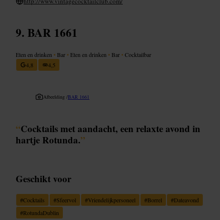
http://www.vintagecocktailclub.com/
BAR 1661
Eten en drinken
•
Bar
•
Eten en drinken
•
Bar
•
Cocktailbar
4,8
4,5
Afbeelding /
BAR 1661
“
Cocktails met aandacht, een relaxte avond in
hartje Rotunda.
”
Geschikt voor
#
Cocktails
#
Sfeervol
#
Vriendelijkpersoneel
#
Borrel
#
Dateavond
#
RotundaDublin