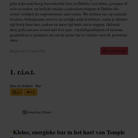
gids wijst naar hoog beoordeelde bars in Dublin voor dates, groepen of
solo-avonden, en belicht unieke cocktailervaringen in Dublin die
zowel verfijnd als onpretentieus aanvoelen. We richten ons op centrale
locaties, behulpzame service en eerlijke prijs-kwaliteit, zodat je minder
tijd kwijt bent met zoeken en meer tijd hebt om te nippen. Gebruik
deze gids om een avond met live jazz, vinylafspeellijsten of intieme
gesprekken te plannen, en om de juiste bar te vinden voor de gewenste
sfeer.
Bijgewerkt
10 juni 2026
11 min leestijd
r.i.o.t.
Eten en drinken
•
Bar
4,3
3,9
Afbeelding /
Wheree
“
Kleine, energieke bar in het hart van Temple