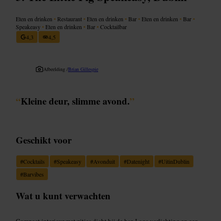
Eten en drinken
•
Restaurant
•
Eten en drinken
•
Bar
•
Eten en drinken
•
Bar
•
Speakeasy
•
Eten en drinken
•
Bar
•
Cocktailbar
4,3
4,5
Afbeelding /
Brian Gillespie
“
Kleine deur, slimme avond.
”
Geschikt voor
#
Cocktails
#
Speakeasy
#
Avonduit
#
Datenight
#
UitinDublin
#
Barvibes
Wat u kunt verwachten
Compact interieur met zitjes dicht bij de bar. Lage verlichting en een