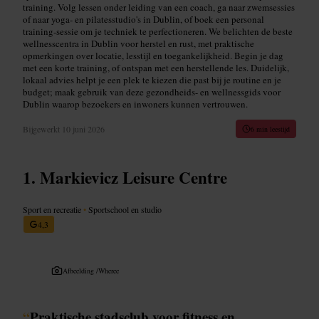
training. Volg lessen onder leiding van een coach, ga naar zwemsessies
of naar yoga- en pilatesstudio's in Dublin, of boek een personal
training-sessie om je techniek te perfectioneren. We belichten de beste
wellnesscentra in Dublin voor herstel en rust, met praktische
opmerkingen over locatie, lesstijl en toegankelijkheid. Begin je dag
met een korte training, of ontspan met een herstellende les. Duidelijk,
lokaal advies helpt je een plek te kiezen die past bij je routine en je
budget; maak gebruik van deze gezondheids- en wellnessgids voor
Dublin waarop bezoekers en inwoners kunnen vertrouwen.
Bijgewerkt
10 juni 2026
6 min leestijd
Markievicz Leisure Centre
Sport en recreatie
•
Sportschool en studio
4,3
Afbeelding /
Wheree
“
Praktische stadsclub voor fitness en