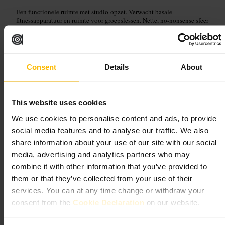
Een functionele ruimte met studio-opzet. Verwacht basale
fitnessapparatuur en ruimte voor groepslessen. Nette, no-nonsense sfeer
en handig voor korte workouts.
Plan uw bezoek
Consent
Details
About
Kom in je sportkleding en neem een handdoek en water mee. Check
vooraf of er groepslessen zijn en reserveer een plek als dat nodig is.
Reizigers boeken soms kort van tevoren, vooral tijdens piekmomenten.
This website uses cookies
https://dbfitness.ie/
We use cookies to personalise content and ads, to provide
Rere of 30, Summerhill Parade, Drumcondra, Dublin, D01 W6R9, Ire
land
social media features and to analyse our traffic. We also
share information about your use of our site with our social
media, advertising and analytics partners who may
Hercules Club
combine it with other information that you’ve provided to
them or that they’ve collected from your use of their
Sport en recreatie
•
Sportschool en studio
services. You can at any time change or withdraw your
4,6
consent from the
Cookie Declaration
on our website.