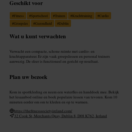
Geschikt voor
#
Fitness
#
Sportschool
#
Trainen
#
Krachttraining
#
Cardio
#
Groepsles
#
Gezondheid
#
Dublin
Wat u kunt verwachten
Verwacht een compacte, schone ruimte met cardio- en
krachtapparatuur. Er zijn vaak groepslessen en personal trainers
aanwezig. De sfeer is functioneel en gericht op resultaat.
Plan uw bezoek
Kom in sportkleding en neem een waterfles en handdoek mee. Bekijk
het lesaanbod online en boek populaire lessen van tevoren. Kom 10
minuten eerder om om te kleden en op te warmen.
https://thefitnesssocietyireland.com/
32 Cook St, Merchants Quay, Dublin 8, D08 K762, Ierland