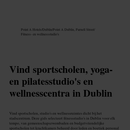
Afbeelding /
Google AI
Point A Hotels
/
Dublin
/
Point A Dublin, Parnell Street
/
Fitness- en wellnessstudio's
Vind sportscholen, yoga-
en pilatesstudio's en
wellnesscentra in Dublin
Vind sportscholen, studio's en wellnessruimtes dicht bij het
stadscentrum. Deze gids selecteert fitnessstudio's in Dublin voor elk
tempo, van gemeenschapszwembaden en budgetvriendelijke
sportscholen tot krachtkamers beheerd door leden en boetiek personal