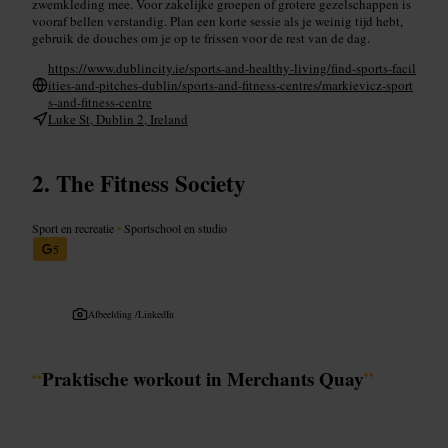
zwemkleding mee. Voor zakelijke groepen of grotere gezelschappen is
vooraf bellen verstandig. Plan een korte sessie als je weinig tijd hebt,
gebruik de douches om je op te frissen voor de rest van de dag.
https://www.dublincity.ie/sports-and-healthy-living/find-sports-facil
ities-and-pitches-dublin/sports-and-fitness-centres/markievicz-sport
s-and-fitness-centre
Luke St, Dublin 2, Ireland
The Fitness Society
Sport en recreatie
•
Sportschool en studio
5
Afbeelding /
LinkedIn
“
Praktische workout in Merchants Quay
”