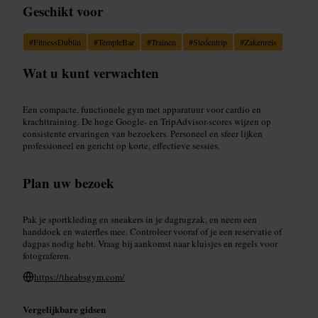
Geschikt voor
#
FitnessDublin
#
TempleBar
#
Trainen
#
Stedentrip
#
Zakenreis
Wat u kunt verwachten
Een compacte, functionele gym met apparatuur voor cardio en
krachttraining. De hoge Google- en TripAdvisor-scores wijzen op
consistente ervaringen van bezoekers. Personeel en sfeer lijken
professioneel en gericht op korte, effectieve sessies.
Plan uw bezoek
Pak je sportkleding en sneakers in je dagrugzak, en neem een
handdoek en waterfles mee. Controleer vooraf of je een reservatie of
dagpas nodig hebt. Vraag bij aankomst naar kluisjes en regels voor
fotograferen.
https://theabsgym.com/
Vergelijkbare gidsen