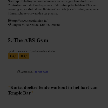
Neem sportkleding, schone schoenen en een eigen handdoek mee.
Controleer vooraf of ze dagpassen of drop-in opties hebben. Plan een
warming-up en sluit af met lichte rekken. Als je vaak traint, vraag naar
lidmaatschapsvoorwaarden ter plaatse.
http://www.herculesclub.ie/
Lurgan St, Northside, Dublin, Ireland
The ABS Gym
Sport en recreatie
•
Sportschool en studio
4,9
4,5
Afbeelding /
The ABS Gym
“
Korte, doeltreffende workout in het hart van
Temple Bar
”