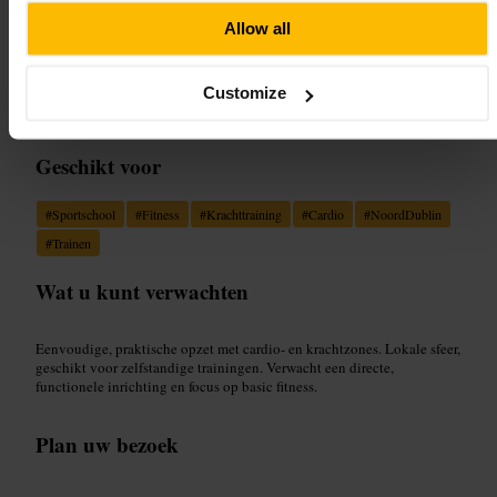
Afbeelding /
ABS P O W E R L I F T I N G
Allow all
“
Train slim in Noord‑Dublin.
”
Customize
Geschikt voor
#
Sportschool
#
Fitness
#
Krachttraining
#
Cardio
#
NoordDublin
#
Trainen
Wat u kunt verwachten
Eenvoudige, praktische opzet met cardio- en krachtzones. Lokale sfeer,
geschikt voor zelfstandige trainingen. Verwacht een directe,
functionele inrichting en focus op basic fitness.
Plan uw bezoek