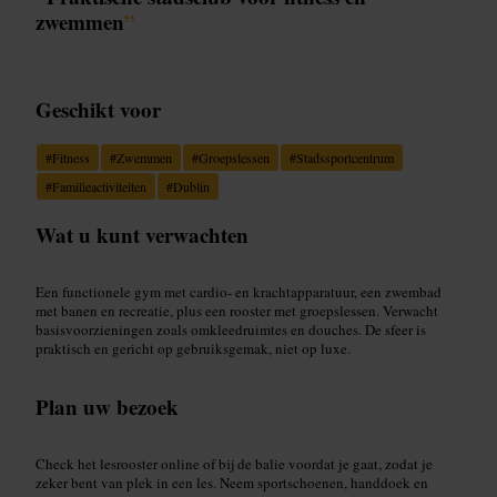
zwemmen
”
Geschikt voor
#
Fitness
#
Zwemmen
#
Groepslessen
#
Stadssportcentrum
#
Familieactiviteiten
#
Dublin
Wat u kunt verwachten
Een functionele gym met cardio- en krachtapparatuur, een zwembad
met banen en recreatie, plus een rooster met groepslessen. Verwacht
basisvoorzieningen zoals omkleedruimtes en douches. De sfeer is
praktisch en gericht op gebruiksgemak, niet op luxe.
Plan uw bezoek
Check het lesrooster online of bij de balie voordat je gaat, zodat je
zeker bent van plek in een les. Neem sportschoenen, handdoek en