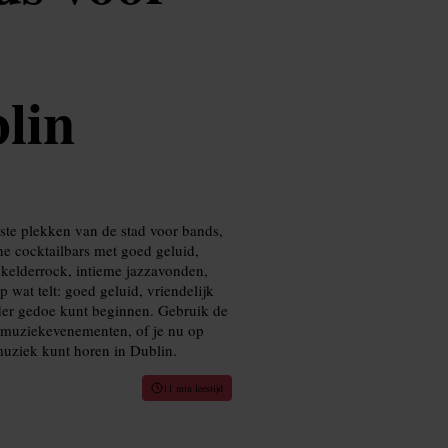
lin
este plekken van de stad voor bands,
ine cocktailbars met goed geluid,
r kelderrock, intieme jazzavonden,
 wat telt: goed geluid, vriendelijk
nder gedoe kunt beginnen. Gebruik de
e-muziekevenementen, of je nu op
 muziek kunt horen in Dublin.
11 min leestijd