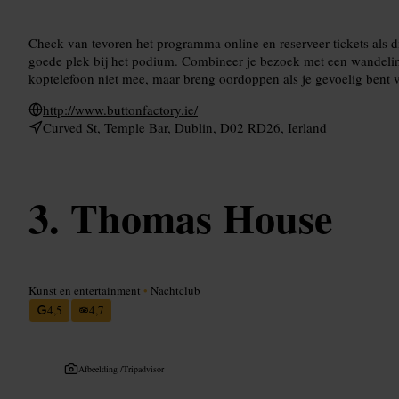
Check van tevoren het programma online en reserveer tickets als di
goede plek bij het podium. Combineer je bezoek met een wandel
koptelefoon niet mee, maar breng oordoppen als je gevoelig bent v
http://www.buttonfactory.ie/
Curved St, Temple Bar, Dublin, D02 RD26, Ierland
Thomas House
Kunst en entertainment
•
Nachtclub
4,5
4,7
Afbeelding /
Tripadvisor