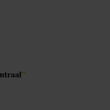
ntraal
”