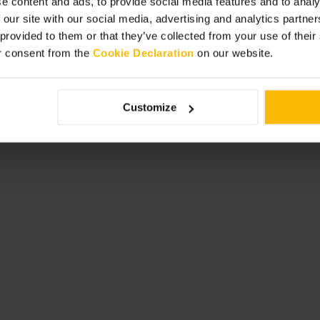
e content and ads, to provide social media features and to analy
 our site with our social media, advertising and analytics partn
d
 provided to them or that they’ve collected from your use of thei
r consent from the
Cookie Declaration
on our website.
Customize