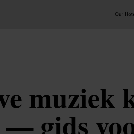
Our Hot
ive muziek 
 — gids vo