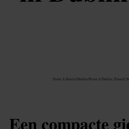
Afbeelding /
Google AI
Point A Hotels
/
Dublin
/
Point A Dublin, Parnell St
Een compacte gi