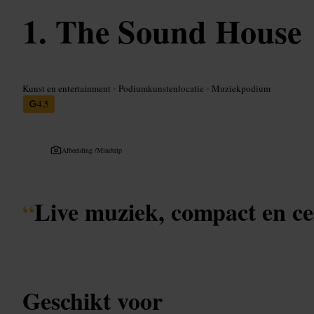
The Sound House
Kunst en entertainment
•
Podiumkunstenlocatie
•
Muziekpodium
4,5
Afbeelding /
Mindtrip
“
Live muziek, compact en ce
Geschikt voor