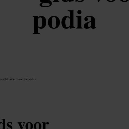
podia
Live muziekpodia
reet
/
ds voor