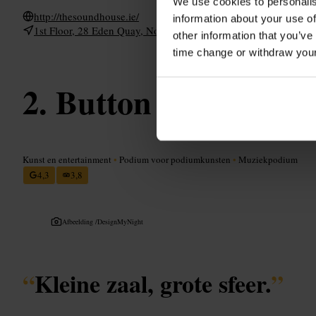
We use cookies to personalis
http://thesoundhouse.ie/
information about your use of
1st Floor, 28 Eden Quay, North City, Dublin, D01 DE44, Irelan
other information that you’ve
time change or withdraw you
Button Factory
Kunst en entertainment
•
Podium voor podiumkunsten
•
Muziekpodium
4,3
3,8
Afbeelding /
DesignMyNight
“
Kleine zaal, grote sfeer.
”