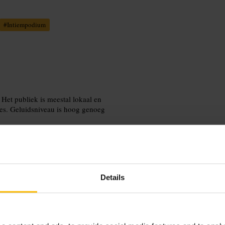
#
Intiempodium
 Het publiek is meestal lokaal en
tes. Geluidsniveau is hoog genoeg
Details
om op tijd voor een goede plek bij
e. Combineer een bezoek met een