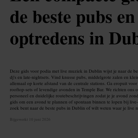
de beste pubs en
optredens in Dub
Deze gids voor podia met live muziek in Dublin wijst je naar de b
dj's en late-nightsets. Vind knusse pubs, middelgrote zalen en kle
allemaal op korte afstand van de centrale stations. Ga eropuit voo
rooftop-sets of levendige avonden in Temple Bar. We richten ons op
personeel en duidelijke routebeschrijvingen zodat je je avond zo
gids om een avond te plannen of spontaan binnen te lopen bij liv
zoek bent naar de beste pubs in Dublin of wilt weten waar je live
Bijgewerkt
10 juni 2026