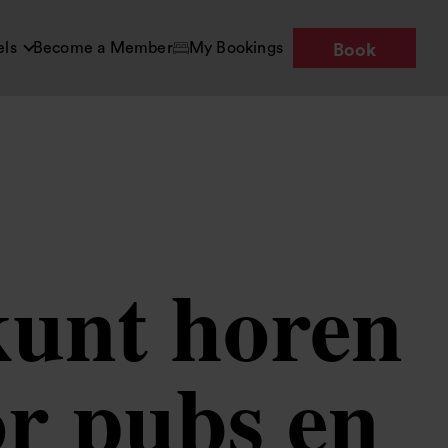
els
Become a Member
My Bookings
Book
kunt horen
or pubs en