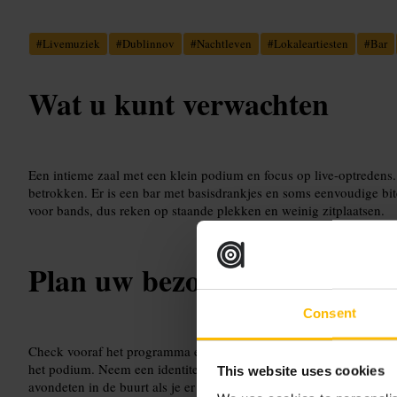
#
Livemuziek
#
Dublinnov
#
Nachtleven
#
Lokaleartiesten
#
Bar
Wat u kunt verwachten
Een intieme zaal met een klein podium en focus op live-optredens.
betrokken. Er is een bar met basisdrankjes en soms eenvoudige bi
voor bands, dus reken op staande plekken en weinig zitplaatsen.
Plan uw bezoek
Consent
Check vooraf het programma en koop tickets als dat mogelijk is. K
het podium. Neem een identiteitsbewijs mee voor leeftijdscontrol
This website uses cookies
avondeten in de buurt als je er een langere avond van wil maken.