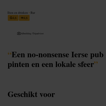
Eten en drinken
•
Bar
4,6
4,6
Afbeelding /
Tripadvisor
“
Een no-nonsense Ierse pub 
pinten en een lokale sfeer
”
Geschikt voor