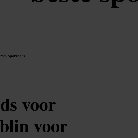
Sportbars
reet
/
ids voor
blin voor