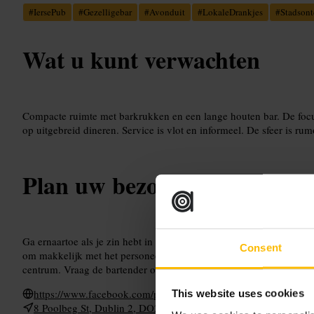
#
IersePub
#
Gezelligebar
#
Avonduit
#
LokaleDrankjes
#
Stadson
Wat u kunt verwachten
Compacte ruimte met barkrukken en een lange houten bar. De focus 
op uitgebreid dineren. Service is vlot en informeel. De sfeer is rum
Plan uw bezoek
Ga ernaartoe als je zin hebt in een losse borrel, niet voor een form
Consent
om makkelijk met het personeel en locals te praten. Combineer je
centrum. Vraag de bartender om een lokale aanbeveling.
https://www.facebook.com/profile.php?id=100064593853632
This website uses cookies
8 Poolbeg St, Dublin 2, DO2TK71, Ierland