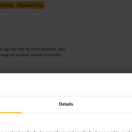
tdekking
#
Vriendenuitje
ligt op bier en Ierse dranken, niet
oerig en sociaal, vooral 's avonds.
eel etentje. Kies een plekje aan de bar
Details
 bezoek met een wandeling door het