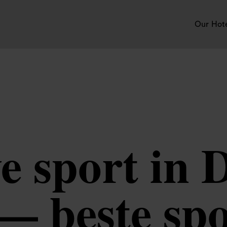
Our Hot
ve sport in 
— beste sp