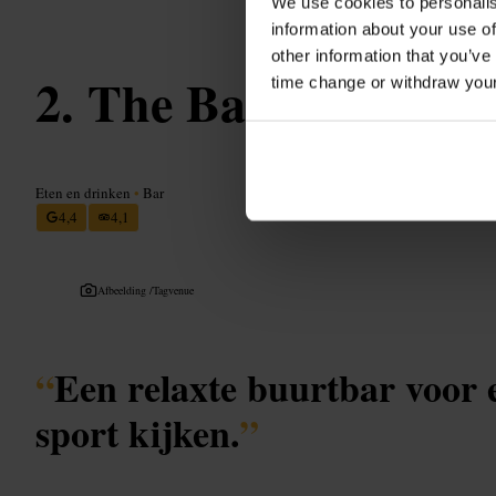
We use cookies to personalis
information about your use of
other information that you’ve
The Back Page
time change or withdraw you
Eten en drinken
•
Bar
4,4
4,1
Afbeelding /
Tagvenue
“
Een relaxte buurtbar voor 
sport kijken.
”