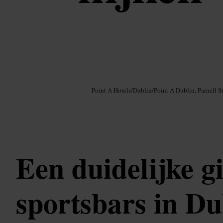
Afbeelding /
Google AI
Point A Hotels
/
Dublin
/
Point A Dublin, Parnell St
Een duidelijke g
sportsbars in Du