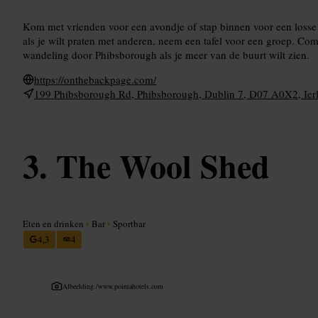
Kom met vrienden voor een avondje of stap binnen voor een losse 
als je wilt praten met anderen, neem een tafel voor een groep. Co
wandeling door Phibsborough als je meer van de buurt wilt zien.
https://onthebackpage.com/
199 Phibsborough Rd, Phibsborough, Dublin 7, D07 A0X2, Ier
The Wool Shed
Eten en drinken
•
Bar
•
Sportbar
4,3
4
Afbeelding /
www.pointahotels.com