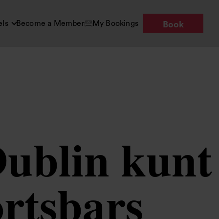
els
Become a Member
My Bookings
Book
Dublin kunt
ortsbars