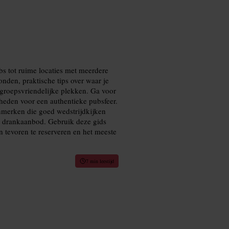
bs tot ruime locaties met meerdere
nden, praktische tips over waar je
n groepsvriendelijke plekken. Ga voor
nheden voor een authentieke pubsfeer.
kenmerken die goed wedstrijdkijken
k drankaanbod. Gebruik deze gids
n tevoren te reserveren en het meeste
7 min leestijd