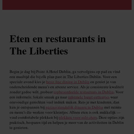
Eten en restaurants in
The Liberties
Begin je dag bij Point A Hotel Dublin, ga vervolgens op pad en vind
een maaltijd die bij elk plan past in The Liberties Dublin. Voor een
speciale avond kies je
beste fine dining in Dublin
en geniet je van
onderscheidende menu’s en attente service. Als je consistente kwaliteit
zonder gedoe wilt, probeer
topbeoordeelde restaurants in Dublin
. Voor
een informele, lokale smaak ga naar
informele buurt-eettentjes
waar
eenvoudige gerechten veel indruk maken. Reis je met kinderen, dan
kun je ontspannen bij
gezinsvriendelijk dineren in Dublin
met ruimte
en menu’s die werken voor kleintjes. Alleen eten is ook makkelijk —
vind comfortabele plekken bij
plekken voor solo-eters
. Deze opties zijn
praktisch, besparen tijd en helpen je meer van de activiteiten in Dublin
te genieten.