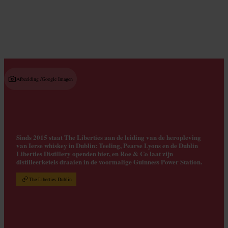
Read guide
Afbeelding /
Google Imagen
Sinds 2015 staat The Liberties aan de leiding van de heropleving
van Ierse whiskey in Dublin: Teeling, Pearse Lyons en de Dublin
Liberties Distillery openden hier, en Roe & Co laat zijn
distilleerketels draaien in de voormalige Guinness Power Station.
The Liberties Dublin