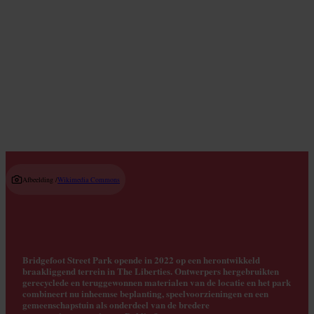
Top hoogtepunten
Read guide
Afbeelding /
Wikimedia Commons
Bridgefoot Street Park opende in 2022 op een herontwikkeld
braakliggend terrein in The Liberties. Ontwerpers hergebruikten
gerecyclede en teruggewonnen materialen van de locatie en het park
combineert nu inheemse beplanting, speelvoorzieningen en een
gemeenschapstuin als onderdeel van de bredere