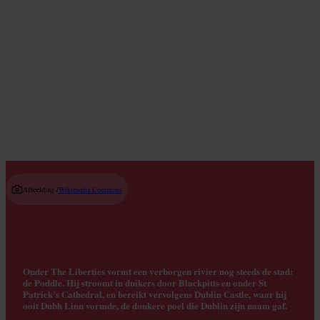
Gastronomische restaurants
Read guide
Afbeelding /
Wikimedia Commons
Onder The Liberties vormt een verborgen rivier nog steeds de stad:
de Poddle. Hij stroomt in duikers door Blackpitts en onder St
Patrick’s Cathedral, en bereikt vervolgens Dublin Castle, waar hij
ooit Dubh Linn vormde, de donkere poel die Dublin zijn naam gaf.