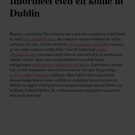
Informeel eten en koffie in
Dublin
Begin je ochtend in The Liberties met een korte wandeling vanaf Point
A, vind
beste ontbijtplekken
die complete warme ontbijten en snelle
gebakjes serveren. Ga naar de beste
speciaalzaken voor koffie
wanneer
je een sterke espresso nodig hebt. Voor de lunch haal
snelle
afhaalmaaltijden
om tussen stops door te eten terwijl je de markten en
straten verkent. Haal vers zuurdesembrood en gebak bij de
nabijgelegen
ambachtelijke bakkerijen in Dublin
. Later kun je na een
late avond ontspannen met stoofschotels en ‘fry-ups’ bij gezellige
hartige comfortgerechten
-plekken. Deze lokale opties passen bij
slimme budgetten en korte verblijven; ze helpen bij activiteiten in
Dublin en liggen vlakbij de beste bezienswaardigheden in Dublin en
bij Point A Hotel Dublin. Ze vormen een eenvoudig plan om goed te
eten in de hele stad.
Waar te ontbijten