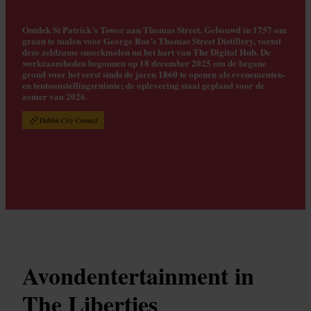
Ontdek St Patrick’s Tower aan Thomas Street. Gebouwd in 1757 om
graan te malen voor George Roe’s Thomas Street Distillery, vormt
deze zeldzame smockmolen nu het hart van The Digital Hub. De
werkzaamheden begonnen op 18 december 2025 om de begane
grond voor het eerst sinds de jaren 1860 te openen als evenementen-
en tentoonstellingsruimte; de oplevering staat gepland voor de
zomer van 2026.
Dublin City Council
Avondentertainment in
The Liberties