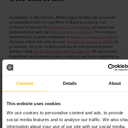
Avondopties in The Liberties, Dublin liggen dichtbij, zijn gevarieerd
en makkelijk te beleven vanaf Point A. Begin je avond en vind
livebands en late sets bij
livemuziek in The Liberties
, ga daarna naar
plekken die laat open zijn bij
late night bars in Dublin
. Voor rustigere
momenten kun je samen ontspannen in
intieme cocktailbars in Dublin
.
Als je iets anders wilt, zoek dan naar
originele ervaringen in Dublin
die
je verrassen. Als je de voorkeur geeft aan door het personeel geteste
plekken, bekijk
lokale favorieten nabij The Liberties
. We zijn op korte
loopafstand van de meeste locaties, zodat je je snel kunt verplaatsen en
de avond flexibel blijft. Deze selectie maakt het eenvoudig om
activiteiten te vinden in Dublin vanaf Point A Hotel Dublin.
Consent
Details
About
Podia voor live muziek
This website uses cookies
Read guide
We use cookies to personalise content and ads, to provide
social media features and to analyse our traffic. We also sha
information about your use of our site with our social media,