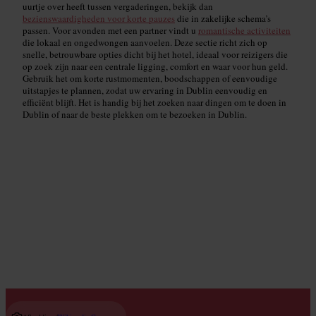
uurtje over heeft tussen vergaderingen, bekijk dan
bezienswaardigheden voor korte pauzes
die in zakelijke schema’s
passen. Voor avonden met een partner vindt u
romantische activiteiten
die lokaal en ongedwongen aanvoelen. Deze sectie richt zich op
snelle, betrouwbare opties dicht bij het hotel, ideaal voor reizigers die
op zoek zijn naar een centrale ligging, comfort en waar voor hun geld.
Gebruik het om korte rustmomenten, boodschappen of eenvoudige
uitstapjes te plannen, zodat uw ervaring in Dublin eenvoudig en
efficiënt blijft. Het is handig bij het zoeken naar dingen om te doen in
Dublin of naar de beste plekken om te bezoeken in Dublin.
Lokale winkels
B
Read guide