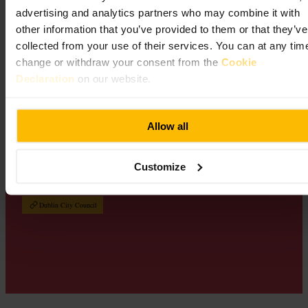
advertising and analytics partners who may combine it with
other information that you’ve provided to them or that they’ve
collected from your use of their services. You can at any tim
Afbeelding /
Wikimedia Commons
change or withdraw your consent from the
Cookie
Declaration
on our website.
Ga naar Bridgefoot Street Park in The Liberties. Het is een nieuw
Allow all
park van een hectare, gevormd uit gerecyclede bouwmaterialen en
ontworpen om wilde bloemen en bestuivers de kans te geven zich te
vestigen. Projecten als dit onder de Liberties Greening Strategy
Customize
hebben de toegankelijke openbare groene ruimte in het gebied
vergroot van 0,7 tot 1,68 vierkante meter per persoon.
Dublin City Council