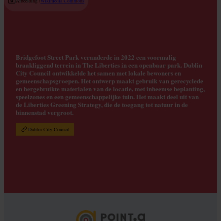
Afbeelding /
Wikimedia Commons
Bridgefoot Street Park veranderde in 2022 een voormalig
braakliggend terrein in The Liberties in een openbaar park. Dublin
City Council ontwikkelde het samen met lokale bewoners en
gemeenschapsgroepen. Het ontwerp maakt gebruik van gerecyclede
en hergebruikte materialen van de locatie, met inheemse beplanting,
speelzones en een gemeenschappelijke tuin. Het maakt deel uit van
de Liberties Greening Strategy, die de toegang tot natuur in de
binnenstad vergroot.
Dublin City Council