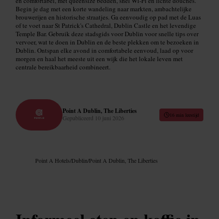
en comfortabel, met queensize bedden, snel Wi‑Fi en lichte douches.
Begin je dag met een korte wandeling naar markten, ambachtelijke
brouwerijen en historische straatjes. Ga eenvoudig op pad met de Luas
of te voet naar St Patrick's Cathedral, Dublin Castle en het levendige
Temple Bar. Gebruik deze stadsgids voor Dublin voor snelle tips over
vervoer, wat te doen in Dublin en de beste plekken om te bezoeken in
Dublin. Ontspan elke avond in comfortabele eenvoud, laad op voor
morgen en haal het meeste uit een wijk die het lokale leven met
centrale bereikbaarheid combineert.
Point A Dublin, The Liberties
16 min leestijd
Gepubliceerd
10 juni 2026
Point A Hotels
/
Dublin
/
Point A Dublin, The Liberties