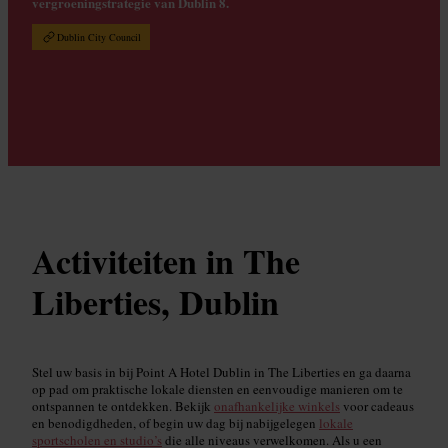
vergroeningstrategie van Dublin 8.
Dublin City Council
Activiteiten in The
Liberties, Dublin
Stel uw basis in bij Point A Hotel Dublin in The Liberties en ga daarna
op pad om praktische lokale diensten en eenvoudige manieren om te
ontspannen te ontdekken. Bekijk
onafhankelijke winkels
voor cadeaus
en benodigdheden, of begin uw dag bij nabijgelegen
lokale
sportscholen en studio’s
die alle niveaus verwelkomen. Als u een