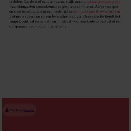
te delen. Om de stad echt te voelen, strijk neer in
lokale favoriete pubs
waar stamgasten samenkomen en gesprekken vloeien. Als je van sport
en sfeer houdt, kijk dan een wedstrijd in
sportpubs met livewedstrijden
met grote schermen en een levendige menigte. Deze selectie houdt het
simpel, centraal en betaalbaar — ideaal voor een korte avond uit of een
ontspannen avond dicht bij het hotel.
Ambachtelijke bierbars & brouwerijen
Read guide
Afbeelding /
Vicipéid