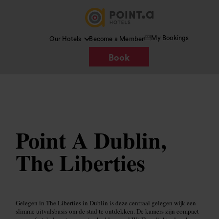
My Bookings
Our Hotels
Become a Member
Book
Afbeelding /
Wikimedia Commons
Point A Dublin,
The Liberties
Gelegen in The Liberties in Dublin is deze centraal gelegen wijk een
slimme uitvalsbasis om de stad te ontdekken. De kamers zijn compact