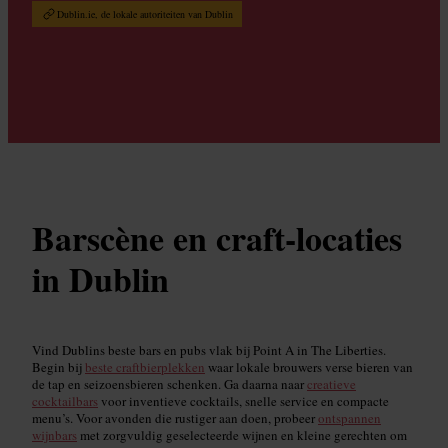
Dublin.ie, de lokale autoriteiten van Dublin
Barscène en craft-locaties
in Dublin
Vind Dublins beste bars en pubs vlak bij Point A in The Liberties.
Begin bij
beste craftbierplekken
waar lokale brouwers verse bieren van
de tap en seizoensbieren schenken. Ga daarna naar
creatieve
cocktailbars
voor inventieve cocktails, snelle service en compacte
menu’s. Voor avonden die rustiger aan doen, probeer
ontspannen
wijnbars
met zorgvuldig geselecteerde wijnen en kleine gerechten om