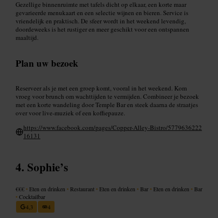
Gezellige binnenruimte met tafels dicht op elkaar, een korte maar
gevarieerde menukaart en een selectie wijnen en bieren. Service is
vriendelijk en praktisch. De sfeer wordt in het weekend levendig,
doordeweeks is het rustiger en meer geschikt voor een ontspannen
maaltijd.
Plan uw bezoek
Reserveer als je met een groep komt, vooral in het weekend. Kom
vroeg voor brunch om wachttijden te vermijden. Combineer je bezoek
met een korte wandeling door Temple Bar en steek daarna de straatjes
over voor live-muziek of een koffiepauze.
https://www.facebook.com/pages/Copper-Alley-Bistro/5779636222
16131
Sophie’s
€€€
•
Eten en drinken
•
Restaurant
•
Eten en drinken
•
Bar
•
Eten en drinken
•
Bar
•
Cocktailbar
4,3
4