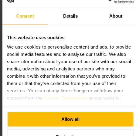
Plan uw bezoek
Consent
Details
About
Reserveer vooral voor avonden en weekend. Vermeld dieetwensen bij
de reservering. Kies een vroeg tijdstip als je rustiger wilt zitten. Vraag
het personeel om een wijn- of cocktailadvies als je zoekt naar iets
This website uses cookies
specifieks.
https://sophies.ie/menus/
We use cookies to personalise content and ads, to provide
social media features and to analyse our traffic. We also
share information about your use of our site with our social
White Rabbit Capel Street
media, advertising and analytics partners who may
combine it with other information that you’ve provided to
Eten en drinken
•
Restaurant
them or that they’ve collected from your use of their
4,6
4,4
services. You can at any time change or withdraw your
consent from the
Cookie Declaration
on our website.
Afbeelding /
www.pointahotels.com
Allow all
“
Casual eten met lokale smaak op Capel
Street
”