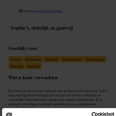
Afbeelding /
Sophie's Rooftop Dublin
“
Sophie’s, stedelijk en gastvrij
”
Geschikt voor
#
Uiteten
#
Dublineten
#
Dateplek
#
Zakelijkediner
#
Vriendenuitje
#
Soloeten
#
Stedelijk
Wat u kunt verwachten
Een nette, relatief rustige eetruimte met professionele bediening. Tafels
staan redelijk dicht bij elkaar, het niveau van service is efficiënt en
vriendelijk. Gerechten zijn verzorgd qua smaak en presentatie. Er is
aandacht voor wijn en cocktails, geschikt voor een ontspannen
avondmaaltijd.