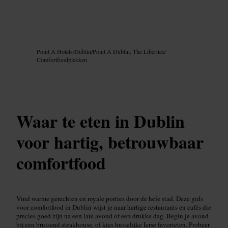
Afbeelding /
Google AI
Point A Hotels
/
Dublin
/
Point A Dublin, The Liberties
/
Comfortfoodplekken
Waar te eten in Dublin
voor hartig, betrouwbaar
comfortfood
Vind warme gerechten en royale porties door de hele stad. Deze gids
voor comfortfood in Dublin wijst je naar hartige restaurants en cafés die
precies goed zijn na een late avond of een drukke dag. Begin je avond
bij een bruisend steakhouse, of kies huiselijke Ierse favorieten. Probeer