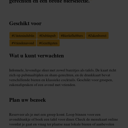
gerechten en een brede bierselectie.
”
Geschikt voor
#
Uitetenindublin
#
Dublinpub
#
Bierliefhebbers
#
Zakenborrel
#
Vriendenavond
#
Gezelligeten
Wat u kunt verwachten
Informele, levendige sfeer met zowel barzitjes als tafels. De kaart richt
zich op pubmaaltijden en share-gerechten, en de drankkaart bevat
verschillende bieren en klassieke cocktails. Geschikt voor groepen,
zakenafspraken of een avond met vrienden.
Plan uw bezoek
Reserveer als je met een groep komt. Loop binnen voor een
avonddrankje of boek een tafel voor diner. Check de menukaart online
voordat je gaat en vraag ter plaatse naar lokale bieren of aanbevolen