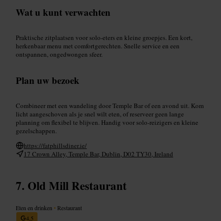
Wat u kunt verwachten
Praktische zitplaatsen voor solo-eters en kleine groepjes. Een kort,
herkenbaar menu met comfortgerechten. Snelle service en een
ontspannen, ongedwongen sfeer.
Plan uw bezoek
Combineer met een wandeling door Temple Bar of een avond uit. Kom
licht aangeschoven als je snel wilt eten, of reserveer geen lange
planning om flexibel te blijven. Handig voor solo-reizigers en kleine
gezelschappen.
https://fatphillsdiner.ie/
17 Crown Alley, Temple Bar, Dublin, D02 TY30, Ireland
Old Mill Restaurant
Eten en drinken
•
Restaurant
4,5