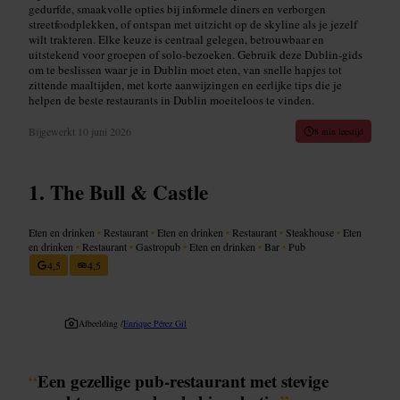
gedurfde, smaakvolle opties bij informele diners en verborgen
streetfoodplekken, of ontspan met uitzicht op de skyline als je jezelf
wilt trakteren. Elke keuze is centraal gelegen, betrouwbaar en
uitstekend voor groepen of solo-bezoeken. Gebruik deze Dublin-gids
om te beslissen waar je in Dublin moet eten, van snelle hapjes tot
zittende maaltijden, met korte aanwijzingen en eerlijke tips die je
helpen de beste restaurants in Dublin moeiteloos te vinden.
Bijgewerkt
10 juni 2026
8 min leestijd
The Bull & Castle
Eten en drinken
•
Restaurant
•
Eten en drinken
•
Restaurant
•
Steakhouse
•
Eten
en drinken
•
Restaurant
•
Gastropub
•
Eten en drinken
•
Bar
•
Pub
4,5
4,5
Afbeelding /
Enrique Pérez Gil
“
Een gezellige pub-restaurant met stevige