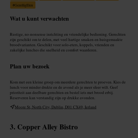
#
GezelligEten
Wat u kunt verwachten
Rustige, no-nonsense inrichting en vriendelijke bediening. Gerechten
zijn geschikt om te delen, met veel hartige smaken en huisgemaakte
broodvarianten. Geschikt voor solo-eters, koppels, vrienden en
zakelijke lunches die snelheid en comfort waarderen.
Plan uw bezoek
Kom met een kleine groep om meerdere gerechten te proeven. Kies de
lunch voor minder drukte en de avond als je meer sfeer wilt. Geef
prioriteit aan deelbare gerechten en bestel iets met brood erbij.
Reserveren kan verstandig zijn op drukke avonden.
Moore St, North City, Dublin, D01 CX49, Ierland
Copper Alley Bistro