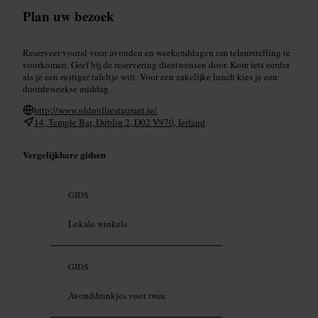
Plan uw bezoek
Reserveer vooral voor avonden en weekenddagen om teleurstelling te
voorkomen. Geef bij de reservering dieetwensen door. Kom iets eerder
als je een rustiger tafeltje wilt. Voor een zakelijke lunch kies je een
doordeweekse middag.
http://www.oldmillrestaurant.ie/
14, Temple Bar, Dublin 2, D02 V970, Ierland
Vergelijkbare gidsen
GIDS
Lokale winkels
GIDS
Avonddrankjes voor twee