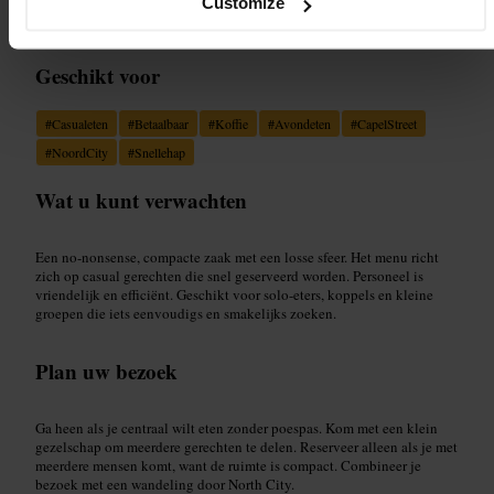
Customize
Geschikt voor
#
Casualeten
#
Betaalbaar
#
Koffie
#
Avondeten
#
CapelStreet
#
NoordCity
#
Snellehap
Wat u kunt verwachten
Een no-nonsense, compacte zaak met een losse sfeer. Het menu richt
zich op casual gerechten die snel geserveerd worden. Personeel is
vriendelijk en efficiënt. Geschikt voor solo-eters, koppels en kleine
groepen die iets eenvoudigs en smakelijks zoeken.
Plan uw bezoek
Ga heen als je centraal wilt eten zonder poespas. Kom met een klein
gezelschap om meerdere gerechten te delen. Reserveer alleen als je met
meerdere mensen komt, want de ruimte is compact. Combineer je
bezoek met een wandeling door North City.