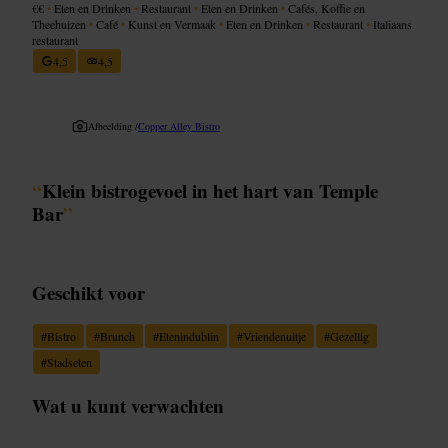
€€
•
Eten en Drinken
•
Restaurant
•
Eten en Drinken
•
Cafés, Koffie en
Theehuizen
•
Café
•
Kunst en Vermaak
•
Eten en Drinken
•
Restaurant
•
Italiaans
restaurant
4,5
4,5
Afbeelding /
Copper Alley Bistro
“
Klein bistrogevoel in het hart van Temple
Bar
”
Geschikt voor
#
Bistro
#
Brunch
#
Etenindublin
#
Vriendenuitje
#
Gezellig
#
Stadseten
Wat u kunt verwachten