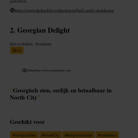
gerechten.
https://www.thebuckleycollection.ie/bull-castle-steakhouse
Georgian Delight
Eten en drinken
•
Restaurant
4,6
Afbeelding /
www.pointahotels.com
“
Georgisch eten, eerlijk en betaalbaar in
North City
”
Geschikt voor
#
GeorgischEten
#
NoordCity
#
Budgetvriendelijk
#
DublinEten