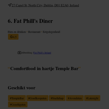
27 Capel St, North City, Dublin, D01 E2A0, Ierland
Fat Phill's Diner
Eten en drinken
•
Restaurant
•
Eetgelegenheid
4,5
Afbeelding /
Fat Phill's Ireland
“
Comfortfood in hartje Temple Bar
”
Geschikt voor
#
TempleBar
#
Goedkoopeten
#
Snellehap
#
Avondeten
#
Latenight
#
Gezelligeten