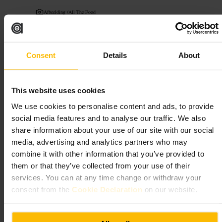
Afbeelding /
All The Food
“
Italiaanse smaken, no-nonsense en centraal in
Noord‑Dublin
”
Consent
Details
About
This website uses cookies
Geschikt voor
We use cookies to personalise content and ads, to provide
#
ItaliaansEten
#
GezelligEten
#
Familievriendelijk
#
Groepseten
social media features and to analyse our traffic. We also
#
Avondeten
#
DublinEten
#
NoordDublin
share information about your use of our site with our social
media, advertising and analytics partners who may
Wat u kunt verwachten
combine it with other information that you’ve provided to
them or that they’ve collected from your use of their
Eenvoudige inrichting en een warme, ongedwongen sfeer. Een menu
services. You can at any time change or withdraw your
met pizza's, pasta's en klassieke antipasti. Bedienend personeel dat snel
consent from the
Cookie Declaration
on our website.
en vriendelijk werkt. Tafels zijn vaak dicht op elkaar, ideaal voor
gezelschappen die van rumoer houden.