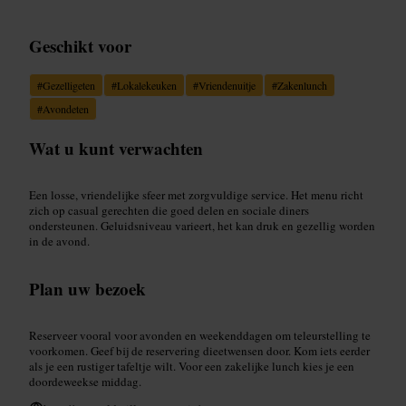
Geschikt voor
#
Gezelligeten
#
Lokalekeuken
#
Vriendenuitje
#
Zakenlunch
#
Avondeten
Wat u kunt verwachten
Een losse, vriendelijke sfeer met zorgvuldige service. Het menu richt
zich op casual gerechten die goed delen en sociale diners
ondersteunen. Geluidsniveau varieert, het kan druk en gezellig worden
in de avond.
Plan uw bezoek
Reserveer vooral voor avonden en weekenddagen om teleurstelling te
voorkomen. Geef bij de reservering dieetwensen door. Kom iets eerder
als je een rustiger tafeltje wilt. Voor een zakelijke lunch kies je een
doordeweekse middag.