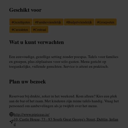
Geschikt voor
#
Gezelligeten
#
Familievriendelijk
#
Budgetvriendelijk
#
Groepseten
#
Casualeten
#
Centraal
Wat u kunt verwachten
Een eenvoudige, gezellige setting zonder poespas. Tafels voor families
en groepen, plus zitplaatsen voor solo-gasten. Menu gericht op
toegankelijke, vullende gerechten. Service is attent en praktisch.
Plan uw bezoek
Reserveer bij drukte, zeker in het weekend. Kom alleen? Kies een plek
aan de bar of het raam. Met kinderen zijn ruime tafels handig. Vraag het
personeel om aanbevelingen als je twijfelt over het menu.
http://www.pipizzas.ie/
10, Castle House, 73 - 83 South Great George's Street, Dublin, Ierlan
d