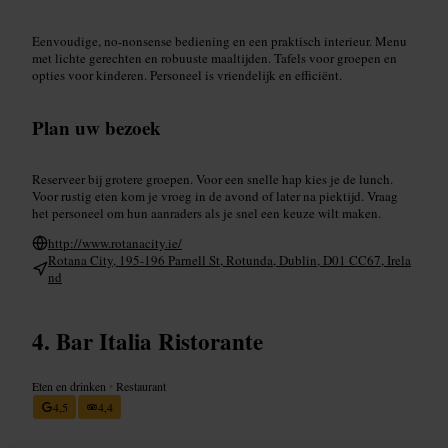
Eenvoudige, no-nonsense bediening en een praktisch interieur. Menu
met lichte gerechten en robuuste maaltijden. Tafels voor groepen en
opties voor kinderen. Personeel is vriendelijk en efficiënt.
Plan uw bezoek
Reserveer bij grotere groepen. Voor een snelle hap kies je de lunch.
Voor rustig eten kom je vroeg in de avond of later na piektijd. Vraag
het personeel om hun aanraders als je snel een keuze wilt maken.
http://www.rotanacity.ie/
Rotana City, 195-196 Parnell St, Rotunda, Dublin, D01 CC67, Irela
nd
Bar Italia Ristorante
Eten en drinken
•
Restaurant
4,5
4,4