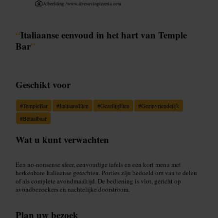
Afbeelding /
www.alvesuviopizzeria.com
“
Italiaanse eenvoud in het hart van Temple
Bar
”
Geschikt voor
#
TempleBar
#
ItaliaansEten
#
GezelligEten
#
Gezinvriendelijk
#
Betaalbaar
Wat u kunt verwachten
Een no-nonsense sfeer, eenvoudige tafels en een kort menu met
herkenbare Italiaanse gerechten. Porties zijn bedoeld om van te delen
of als complete avondmaaltijd. De bediening is vlot, gericht op
avondbezoekers en nachtelijke doorstroom.
Plan uw bezoek