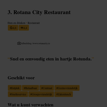
Rotana City Restaurant
Eten en drinken
•
Restaurant
4,6
4,4
Afbeelding /
www.rotanacity.ie
“
Snel en eenvoudig eten in hartje Rotunda.
”
Geschikt voor
#
Eetplek
#
Betaalbaar
#
Centraal
#
Gezinsvriendelijk
#
Snelleservice
#
Groepsvriendelijk
#
Zakenlunch
Wat u kunt verwachten