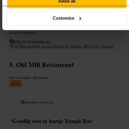
Allow all
Plan uw bezoek
Reserveer als je ’s avonds wilt komen, vooral met een groep. Vraag de
Customize
bediening naar de dagaanrader of deel een paar gerechten om meer te
proeven. Combineer het bezoek met een korte wandeling langs de
rivier na het eten.
http://www.baritalia.ie/
26 Ormond Quay Lower, North City, Dublin, D01 CA21, Ierland
Old Mill Restaurant
Eten en drinken
•
Restaurant
4,5
Afbeelding /
Tripadvisor
“
Gezellig eten in hartje Temple Bar
”