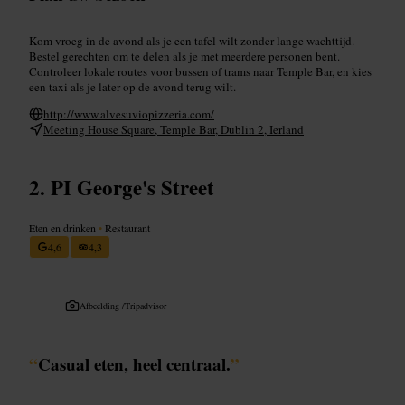
Kom vroeg in de avond als je een tafel wilt zonder lange wachttijd.
Bestel gerechten om te delen als je met meerdere personen bent.
Controleer lokale routes voor bussen of trams naar Temple Bar, en kies
een taxi als je later op de avond terug wilt.
http://www.alvesuviopizzeria.com/
Meeting House Square, Temple Bar, Dublin 2, Ierland
PI George's Street
Eten en drinken
•
Restaurant
4,6
4,3
Afbeelding /
Tripadvisor
“
Casual eten, heel centraal.
”