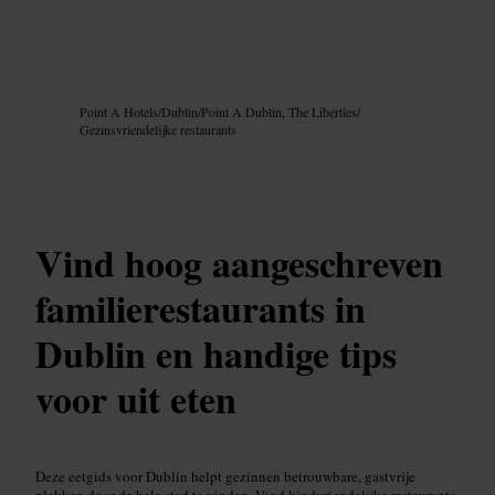
Afbeelding /
Google AI
Point A Hotels
/
Dublin
/
Point A Dublin, The Liberties
/
Gezinsvriendelijke restaurants
Vind hoog aangeschreven
familierestaurants in
Dublin en handige tips
voor uit eten
Deze eetgids voor Dublin helpt gezinnen betrouwbare, gastvrije
plekken door de hele stad te vinden. Vind kindvriendelijke restaurants