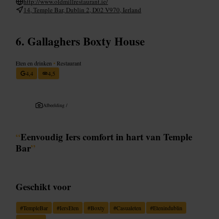
http://www.oldmillrestaurant.ie/
14, Temple Bar, Dublin 2, D02 V970, Ierland
Gallaghers Boxty House
Eten en drinken
•
Restaurant
4,4
4,5
Afbeelding /
“
Eenvoudig Iers comfort in hart van Temple
Bar
”
Geschikt voor
#
TempleBar
#
IersEten
#
Boxty
#
Casualeten
#
Etenindublin