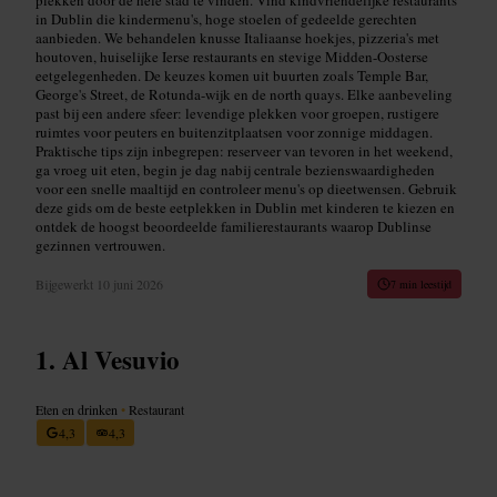
in Dublin die kindermenu's, hoge stoelen of gedeelde gerechten
aanbieden. We behandelen knusse Italiaanse hoekjes, pizzeria's met
houtoven, huiselijke Ierse restaurants en stevige Midden-Oosterse
eetgelegenheden. De keuzes komen uit buurten zoals Temple Bar,
George's Street, de Rotunda-wijk en de north quays. Elke aanbeveling
past bij een andere sfeer: levendige plekken voor groepen, rustigere
ruimtes voor peuters en buitenzitplaatsen voor zonnige middagen.
Praktische tips zijn inbegrepen: reserveer van tevoren in het weekend,
ga vroeg uit eten, begin je dag nabij centrale bezienswaardigheden
voor een snelle maaltijd en controleer menu's op dieetwensen. Gebruik
deze gids om de beste eetplekken in Dublin met kinderen te kiezen en
ontdek de hoogst beoordeelde familierestaurants waarop Dublinse
gezinnen vertrouwen.
Bijgewerkt
10 juni 2026
7 min leestijd
Al Vesuvio
Eten en drinken
•
Restaurant
4,3
4,3