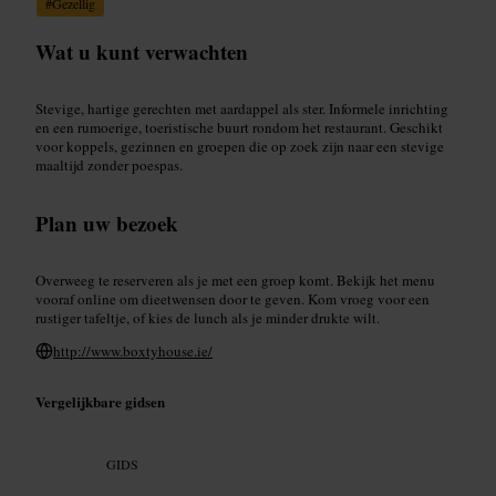
#
Gezellig
Wat u kunt verwachten
Stevige, hartige gerechten met aardappel als ster. Informele inrichting
en een rumoerige, toeristische buurt rondom het restaurant. Geschikt
voor koppels, gezinnen en groepen die op zoek zijn naar een stevige
maaltijd zonder poespas.
Plan uw bezoek
Overweeg te reserveren als je met een groep komt. Bekijk het menu
vooraf online om dieetwensen door te geven. Kom vroeg voor een
rustiger tafeltje, of kies de lunch als je minder drukte wilt.
http://www.boxtyhouse.ie/
Vergelijkbare gidsen
GIDS