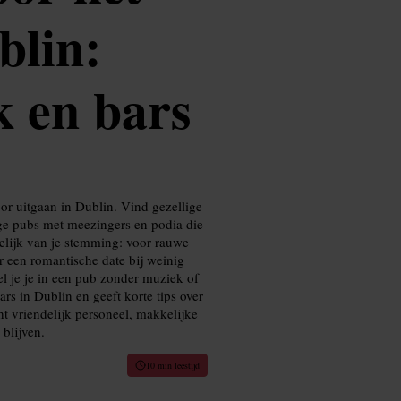
blin:
k en bars
or uitgaan in Dublin. Vind gezellige
ndige pubs met meezingers en podia die
elijk van je stemming: voor rauwe
r een romantische date bij weinig
el je je in een pub zonder muziek of
ars in Dublin en geeft korte tips over
ht vriendelijk personeel, makkelijke
 blijven.
10 min leestijd