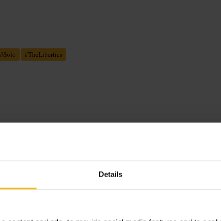
#
Solo
#
TheLiberties
ers. Service is vriendelijk en
 enkele tafels. Geen poespas, wel
Details