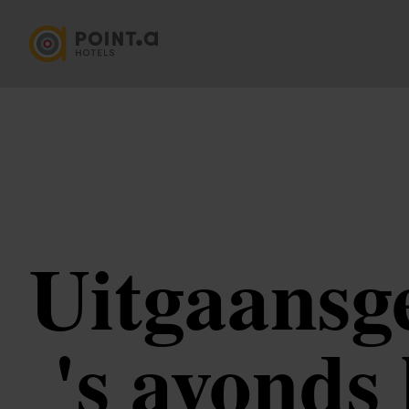
Uitgaansg
's avonds 