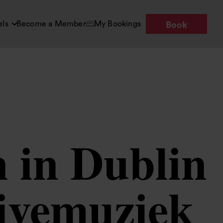
els
Become a Member
My Bookings
Book
 in Dublin
 livemuziek