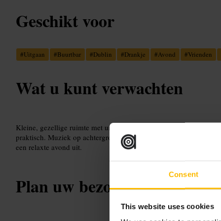
Geschikt voor
#
Uitgaan
#
Buurtbar
#
Dublin
#
Drankje
#
Avond
#
Vrienden
Wat u kunt verwachten
Kleine, gezellige ruimte met uiteenlopend publiek: locals en bezoek
praktisch. Muziek op achtergrondvolume, zitplaatsen aan de bar en
een relaxte avond uit.
Consent
Plan uw bezoek
This website uses cookies