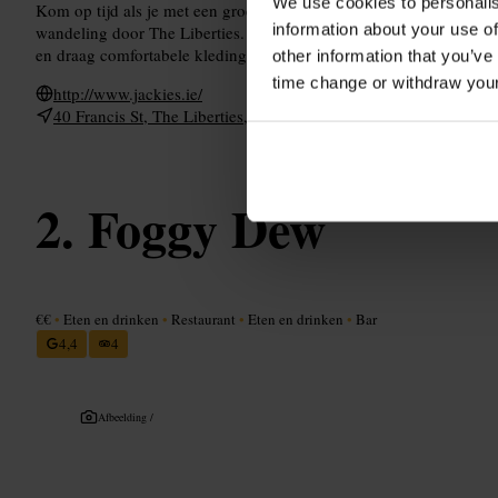
We use cookies to personalis
Kom op tijd als je met een groep bent, drukte neemt ’s avonds to
information about your use of
wandeling door The Liberties. Handig voor solo-reizigers, koppel
en draag comfortabele kleding.
other information that you’ve
time change or withdraw you
http://www.jackies.ie/
40 Francis St, The Liberties, Dublin 8, D08 W208, Ierland
Foggy Dew
€€
•
Eten en drinken
•
Restaurant
•
Eten en drinken
•
Bar
4,4
4
Afbeelding /