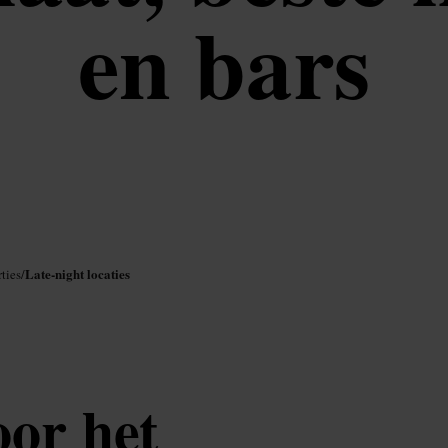
en bars
Late-night locaties
ties
/
oor het