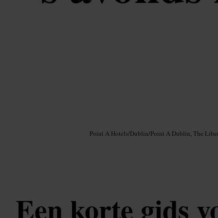
Afbeelding /
Google AI
Point A Hotels
/
Dublin
/
Point A Dublin, The Liber
Een korte gids v