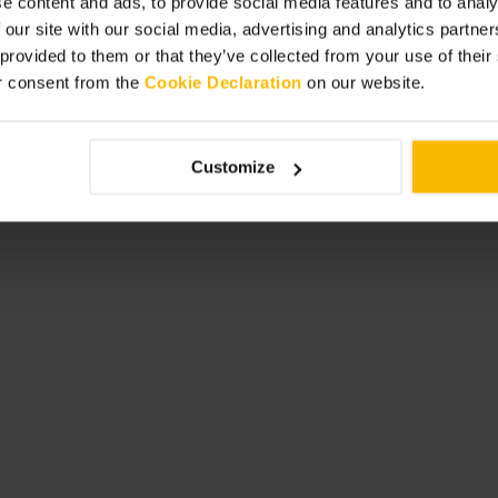
e content and ads, to provide social media features and to analy
e. Combineer een bezoek met een
 our site with our social media, advertising and analytics partn
s en kleine groepen. Neem je ID mee
 provided to them or that they’ve collected from your use of thei
r consent from the
Cookie Declaration
on our website.
Customize