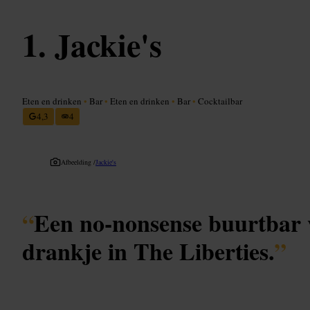
Jackie's
Eten en drinken
•
Bar
•
Eten en drinken
•
Bar
•
Cocktailbar
4,3
4
Afbeelding /
Jackie's
“
Een no-nonsense buurtbar 
drankje in The Liberties.
”