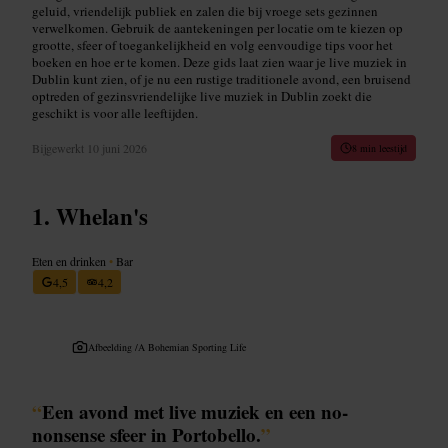
geluid, vriendelijk publiek en zalen die bij vroege sets gezinnen
verwelkomen. Gebruik de aantekeningen per locatie om te kiezen op
grootte, sfeer of toegankelijkheid en volg eenvoudige tips voor het
boeken en hoe er te komen. Deze gids laat zien waar je live muziek in
Dublin kunt zien, of je nu een rustige traditionele avond, een bruisend
optreden of gezinsvriendelijke live muziek in Dublin zoekt die
geschikt is voor alle leeftijden.
Bijgewerkt
10 juni 2026
8 min leestijd
Whelan's
Eten en drinken
•
Bar
4,5
4,2
Afbeelding /
A Bohemian Sporting Life
“
Een avond met live muziek en een no-
nonsense sfeer in Portobello.
”