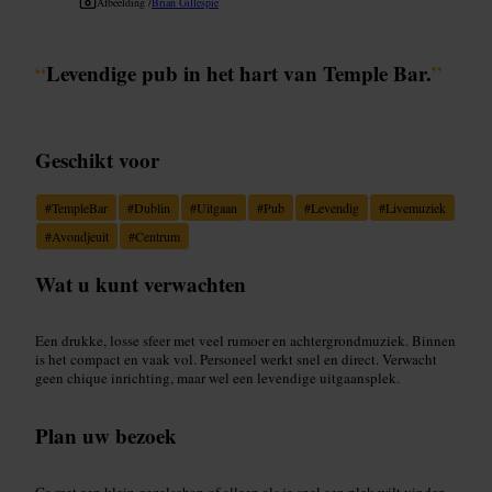
Afbeelding /
Brian Gillespie
“
Levendige pub in het hart van Temple Bar.
”
Geschikt voor
#
TempleBar
#
Dublin
#
Uitgaan
#
Pub
#
Levendig
#
Livemuziek
#
Avondjeuit
#
Centrum
Wat u kunt verwachten
Een drukke, losse sfeer met veel rumoer en achtergrondmuziek. Binnen
is het compact en vaak vol. Personeel werkt snel en direct. Verwacht
geen chique inrichting, maar wel een levendige uitgaansplek.
Plan uw bezoek
Ga met een klein gezelschap of alleen als je snel een plek wilt vinden.