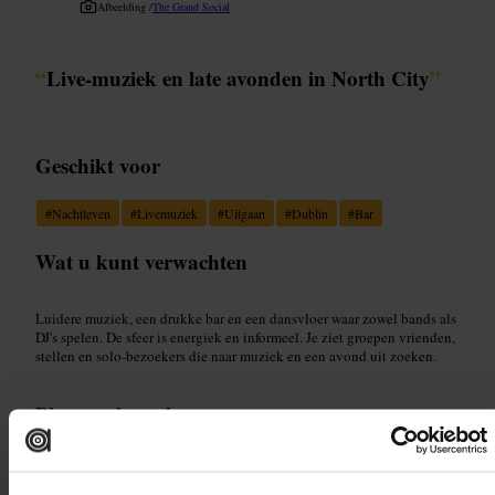
Afbeelding /
The Grand Social
“
Live-muziek en late avonden in North City
”
Geschikt voor
#
Nachtleven
#
Livemuziek
#
Uitgaan
#
Dublin
#
Bar
Wat u kunt verwachten
Luidere muziek, een drukke bar en een dansvloer waar zowel bands als
DJ's spelen. De sfeer is energiek en informeel. Je ziet groepen vrienden,
stellen en solo-bezoekers die naar muziek en een avond uit zoeken.
Plan uw bezoek
Controleer vooraf de line-up en toegangsregels op de website of social
media. Neem een geldig identiteitsbewijs mee. Kom met vrienden als je