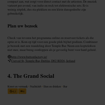
compact aan, wat zorgt voor direct contact met de artiesten. De muziek
varieert per avond, van indie en rock tot elektronische sets. Er is
weinig zitplek, dus sta-plekken en een klein dansgedeelte zijn
gebruikelijk.
Plan uw bezoek
Check van tevoren het programma online en reserveer tickets als die
optie er is. Kom op tijd voor een goede plek bij het podium. Combineer
je bezoek met een wandeling door Temple Bar. Neem een koptelefoon
niet mee, maar breng oordoppen als je gevoelig bent voor hard geluid.
http://www.buttonfactory.ie/
Curved St, Temple Bar, Dublin, D02 RD26, Ierland
The Grand Social
Kunst en vermaak
•
Nachtclub
•
Eten en drinken
•
Bar
4,1
4