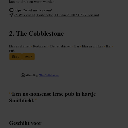
kan het druk en warm worden.
https://whelanslive.com/
25 Wexford St, Portobello, Dublin 2, D02 H527, Ierland
The Cobblestone
Eten en drinken
•
Restaurant
•
Eten en drinken
•
Bar
•
Eten en drinken
•
Bar
•
Pub
4,7
4,5
Afbeelding /
The Cobblestone
“
Een no-nonsense Ierse pub in hartje
Smithfield.
”
Geschikt voor