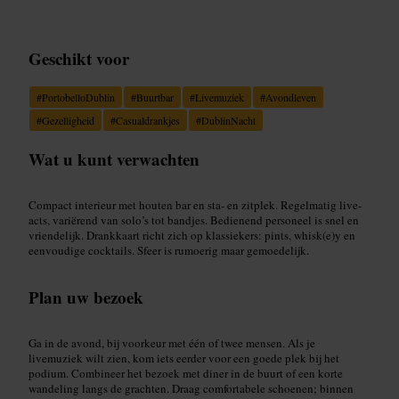
Geschikt voor
#
PortobelloDublin
#
Buurtbar
#
Livemuziek
#
Avondleven
#
Gezelligheid
#
Casualdrankjes
#
DublinNacht
Wat u kunt verwachten
Compact interieur met houten bar en sta- en zitplek. Regelmatig live-
acts, variërend van solo’s tot bandjes. Bedienend personeel is snel en
vriendelijk. Drankkaart richt zich op klassiekers: pints, whisk(e)y en
eenvoudige cocktails. Sfeer is rumoerig maar gemoedelijk.
Plan uw bezoek
Ga in de avond, bij voorkeur met één of twee mensen. Als je
livemuziek wilt zien, kom iets eerder voor een goede plek bij het
podium. Combineer het bezoek met diner in de buurt of een korte
wandeling langs de grachten. Draag comfortabele schoenen; binnen