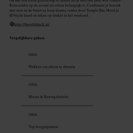
Kom eerder op de avond als zitten belangrijk is. Combineer je bezoek
met eten in de buurt en loop daarna verder door Temple Bar. Houd je
ID bij de hand en reken op drukte in het weekend.
http://thewildduck.ie/
Vergelijkbare gidsen
GIDS
Plekken om alleen te dineren
GIDS
Musea & Kunstgalerieën
GIDS
Top hoogtepunten