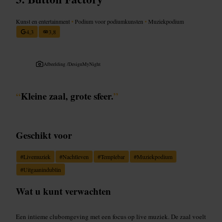
Kunst en entertainment
•
Podium voor podiumkunsten
•
Muziekpodium
4,3
3,8
Afbeelding /
DesignMyNight
“
Kleine zaal, grote sfeer.
”
Geschikt voor
#
Livemuziek
#
Nachtleven
#
Templebar
#
Muziekpodium
#
Uitgaanindublin
Wat u kunt verwachten
Een intieme clubomgeving met een focus op live muziek. De zaal voelt