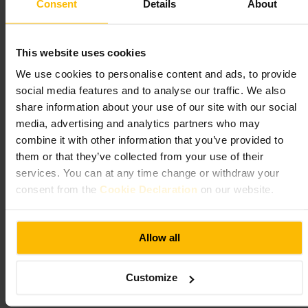
Consent
Details
About
verzekerd wilt zijn van een plek bij de bar of op de dansvloer.
http://www.thegrandsocial.ie/
This website uses cookies
Bad Bobs Temple Bar
We use cookies to personalise content and ads, to provide
social media features and to analyse our traffic. We also
Eten en drinken
•
Restaurant
•
Kunst en vermaak
•
Nachtclub
•
Eten en drinken
•
share information about your use of our site with our social
Bar
•
Eten en drinken
•
Bar
•
Pub
media, advertising and analytics partners who may
4,4
4,5
combine it with other information that you’ve provided to
them or that they’ve collected from your use of their
services. You can at any time change or withdraw your
Afbeelding /
TripAdvisor
consent from the
Cookie Declaration
on our website.
“
Cocktails en gezelligheid in hartje Temple
Bar
”
Allow all
Customize
Geschikt voor