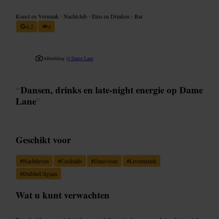
Kunst en Vermaak
•
Nachtclub
•
Eten en Drinken
•
Bar
4,2
4
Afbeelding /
4 Dame Lane
“
Dansen, drinks en late-night energie op Dame
Lane
”
Geschikt voor
#
Nachtleven
#
Cocktails
#
Dansvloer
#
Livemuziek
#
DublinUitgaan
Wat u kunt verwachten