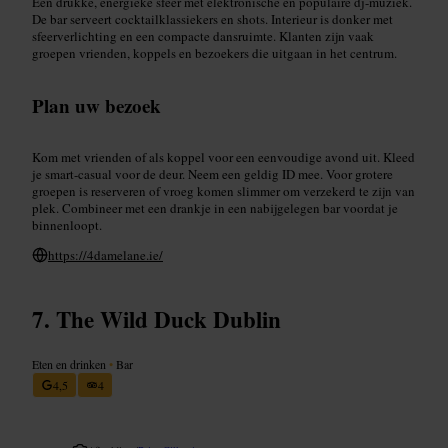
Een drukke, energieke sfeer met elektronische en populaire dj-muziek.
De bar serveert cocktailklassiekers en shots. Interieur is donker met
sfeerverlichting en een compacte dansruimte. Klanten zijn vaak
groepen vrienden, koppels en bezoekers die uitgaan in het centrum.
Plan uw bezoek
Kom met vrienden of als koppel voor een eenvoudige avond uit. Kleed
je smart-casual voor de deur. Neem een geldig ID mee. Voor grotere
groepen is reserveren of vroeg komen slimmer om verzekerd te zijn van
plek. Combineer met een drankje in een nabijgelegen bar voordat je
binnenloopt.
https://4damelane.ie/
The Wild Duck Dublin
Eten en drinken
•
Bar
4,5
4