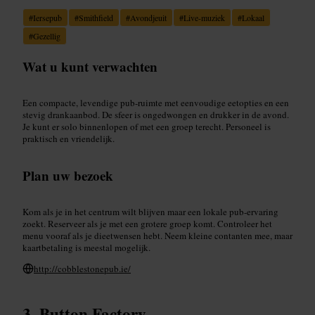
#
Iersepub
#
Smithfield
#
Avondjeuit
#
Live-muziek
#
Lokaal
#
Gezellig
Wat u kunt verwachten
Een compacte, levendige pub-ruimte met eenvoudige eetopties en een
stevig drankaanbod. De sfeer is ongedwongen en drukker in de avond.
Je kunt er solo binnenlopen of met een groep terecht. Personeel is
praktisch en vriendelijk.
Plan uw bezoek
Kom als je in het centrum wilt blijven maar een lokale pub-ervaring
zoekt. Reserveer als je met een grotere groep komt. Controleer het
menu vooraf als je dieetwensen hebt. Neem kleine contanten mee, maar
kaartbetaling is meestal mogelijk.
http://cobblestonepub.ie/
Button Factory