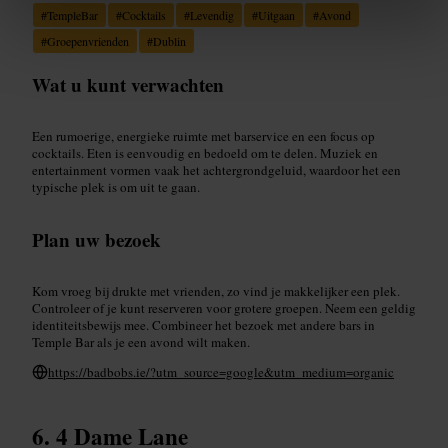
#
TempleBar
#
Cocktails
#
Levendig
#
Uitgaan
#
Avond
#
Groepenvrienden
#
Dublin
Wat u kunt verwachten
Een rumoerige, energieke ruimte met barservice en een focus op
cocktails. Eten is eenvoudig en bedoeld om te delen. Muziek en
entertainment vormen vaak het achtergrondgeluid, waardoor het een
typische plek is om uit te gaan.
Plan uw bezoek
Kom vroeg bij drukte met vrienden, zo vind je makkelijker een plek.
Controleer of je kunt reserveren voor grotere groepen. Neem een geldig
identiteitsbewijs mee. Combineer het bezoek met andere bars in
Temple Bar als je een avond wilt maken.
https://badbobs.ie/?utm_source=google&utm_medium=organic
4 Dame Lane