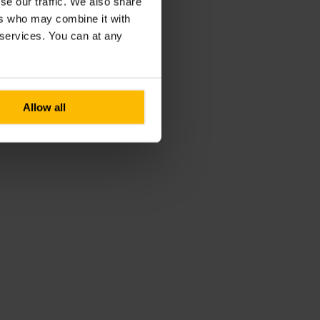
se our traffic. We also share
ers who may combine it with
r services. You can at any
Allow all