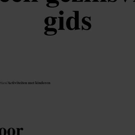
gids
Activiteiten met kinderen
ties
/
voor