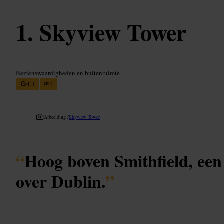
Skyview Tower
Bezienswaardigheden en buitenruimte
4,3
4
Afbeelding /
Skyview Tower
“
Hoog boven Smithfield, een 
over Dublin.
”