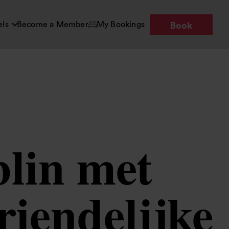
els
Become a Member
My Bookings
Book
blin met
riendelijke