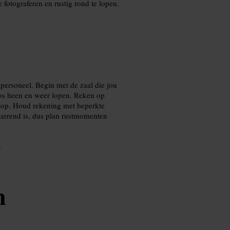
fotograferen en rustig rond te lopen.
personeel. Begin met de zaal die jou
oos heen en weer lopen. Reken op
stop. Houd rekening met beperkte
warrend is, dus plan rustmomenten
y
n