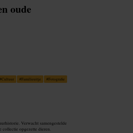
een oude
#
Cultuur
#
Familieuitje
#
Fotografie
tuurhistorie. Verwacht samengestelde
 collectie opgezette dieren.