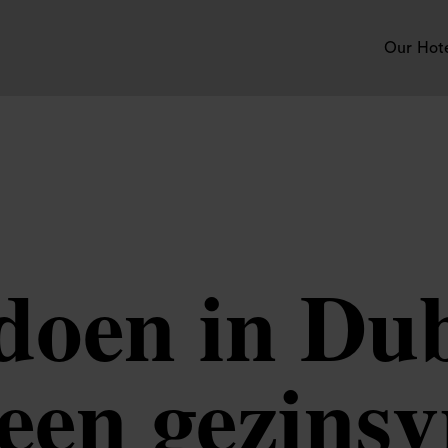
Our Hot
doen in Du
een gezinsv