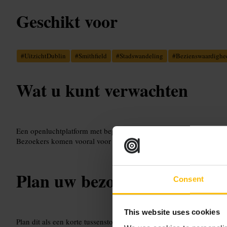
Geschikt voor
#
UitzichtDublin
#
Smithfield
#
Stadswandeling
#
Bezienswaardighe
Wat u kunt verwachten
Een openluchtplatform met beperkt comfort. Verwacht buitenlucht
Bezoekers komen vooral voor het uitzicht en foto’s, niet voor hore
Plan uw bezoek
Consent
This website uses cookies
Plan dit als een korte tussenstop tijdens een wandeling door Smit