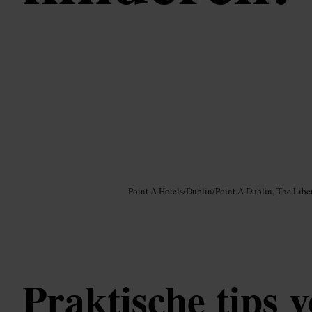
Afbeelding /
Google AI
Point A Hotels
/
Dublin
/
Point A Dublin, The Liber
Praktische tips 