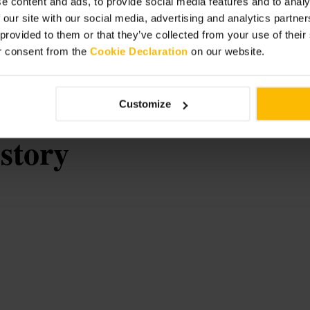
e content and ads, to provide social media features and to analy
 markt, een koffieplek of een
 our site with our social media, advertising and analytics partn
 provided to them or that they’ve collected from your use of thei
r consent from the
Cookie Declaration
on our website.
f Ireland-
Customize
story