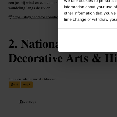
We use cookies to personalis
een jas bij wind en een camera mee. Combineer het bezoek met een
information about your use of
wandeling langs de rivier.
other information that you’ve
https://staygenerator.com/hostels/dublin/skyview-tower
time change or withdraw you
National Museum o
Decorative Arts & Hi
Kunst en entertainment
•
Museum
4,6
4,5
Afbeelding /