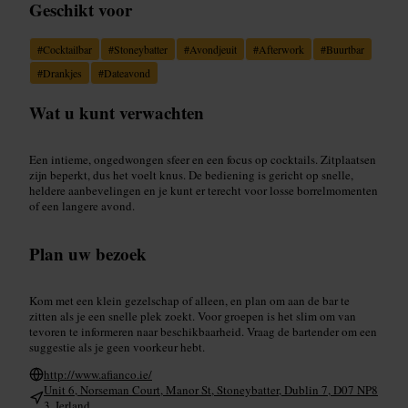
Geschikt voor
#
Cocktailbar
#
Stoneybatter
#
Avondjeuit
#
Afterwork
#
Buurtbar
#
Drankjes
#
Dateavond
Wat u kunt verwachten
Een intieme, ongedwongen sfeer en een focus op cocktails. Zitplaatsen
zijn beperkt, dus het voelt knus. De bediening is gericht op snelle,
heldere aanbevelingen en je kunt er terecht voor losse borrelmomenten
of een langere avond.
Plan uw bezoek
Kom met een klein gezelschap of alleen, en plan om aan de bar te
zitten als je een snelle plek zoekt. Voor groepen is het slim om van
tevoren te informeren naar beschikbaarheid. Vraag de bartender om een
suggestie als je geen voorkeur hebt.
http://www.afianco.ie/
Unit 6, Norseman Court, Manor St, Stoneybatter, Dublin 7, D07 NP8
3, Ierland