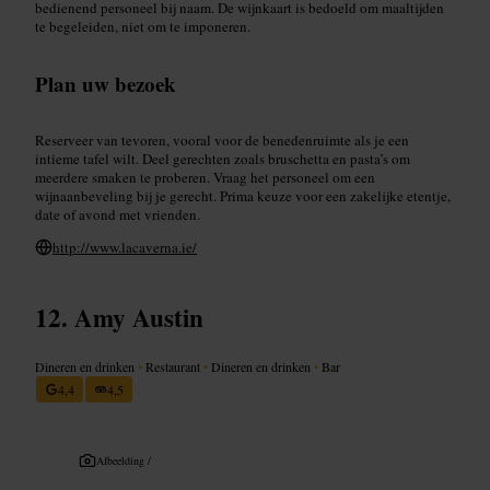
bedienend personeel bij naam. De wijnkaart is bedoeld om maaltijden
te begeleiden, niet om te imponeren.
Plan uw bezoek
Reserveer van tevoren, vooral voor de benedenruimte als je een
intieme tafel wilt. Deel gerechten zoals bruschetta en pasta’s om
meerdere smaken te proberen. Vraag het personeel om een
wijnaanbeveling bij je gerecht. Prima keuze voor een zakelijke etentje,
date of avond met vrienden.
http://www.lacaverna.ie/
Amy Austin
Dineren en drinken
•
Restaurant
•
Dineren en drinken
•
Bar
4,4
4,5
Afbeelding /