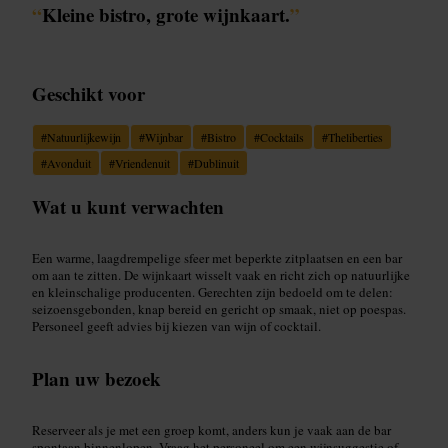
“
Kleine bistro, grote wijnkaart.
”
Geschikt voor
#
Natuurlijkewijn
#
Wijnbar
#
Bistro
#
Cocktails
#
Theliberties
#
Avonduit
#
Vriendenuit
#
Dublinuit
Wat u kunt verwachten
Een warme, laagdrempelige sfeer met beperkte zitplaatsen en een bar
om aan te zitten. De wijnkaart wisselt vaak en richt zich op natuurlijke
en kleinschalige producenten. Gerechten zijn bedoeld om te delen:
seizoensgebonden, knap bereid en gericht op smaak, niet op poespas.
Personeel geeft advies bij kiezen van wijn of cocktail.
Plan uw bezoek
Reserveer als je met een groep komt, anders kun je vaak aan de bar
spontaan binnenlopen. Vraag het personeel om een wijnsuggestie of