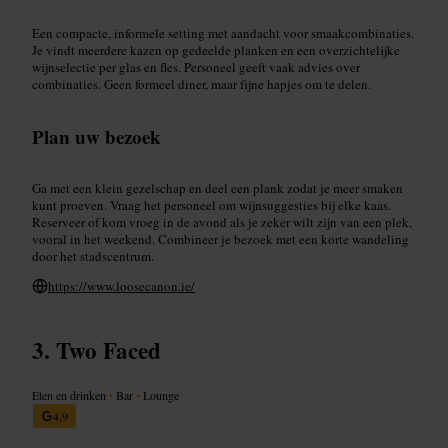
Een compacte, informele setting met aandacht voor smaakcombinaties.
Je vindt meerdere kazen op gedeelde planken en een overzichtelijke
wijnselectie per glas en fles. Personeel geeft vaak advies over
combinaties. Geen formeel diner, maar fijne hapjes om te delen.
Plan uw bezoek
Ga met een klein gezelschap en deel een plank zodat je meer smaken
kunt proeven. Vraag het personeel om wijnsuggesties bij elke kaas.
Reserveer of kom vroeg in de avond als je zeker wilt zijn van een plek,
vooral in het weekend. Combineer je bezoek met een korte wandeling
door het stadscentrum.
https://www.loosecanon.ie/
Two Faced
Eten en drinken
•
Bar
•
Lounge
4,9