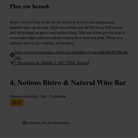
Plan uw bezoek
Kom voor een kop koffie in de ochtend of voor een ontspannen
drankje later op de dag. Zoek een plekje aan de bar als je wilt praten
met de barman en proef een aanbeveling. Met een klein gezelschap is
reserveren slim; solo bezoekers vinden hier snel een plek. Neem een
oplader mee als je overdag wil werken.
https://www.instagram.com/twofaceddublin?igsh=cHI4MjJlbXRzM
2dz
2 Montague St, Dublin 2, D02 TX48, Ireland
Notions Bistro & Natural Wine Bar
Dineren en drinken
•
Bar
•
Cocktailbar
4,9
Afbeelding /
The Irish Independent