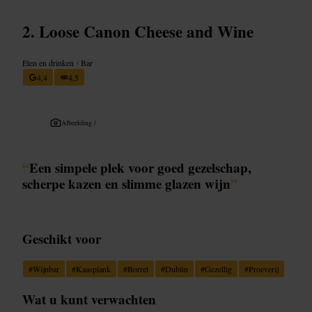
Loose Canon Cheese and Wine
Eten en drinken
•
Bar
4,4
4,5
Afbeelding /
“
Een simpele plek voor goed gezelschap,
scherpe kazen en slimme glazen wijn
”
Geschikt voor
#
Wijnbar
#
Kaasplank
#
Borrel
#
Dublin
#
Gezellig
#
Proeverij
Wat u kunt verwachten