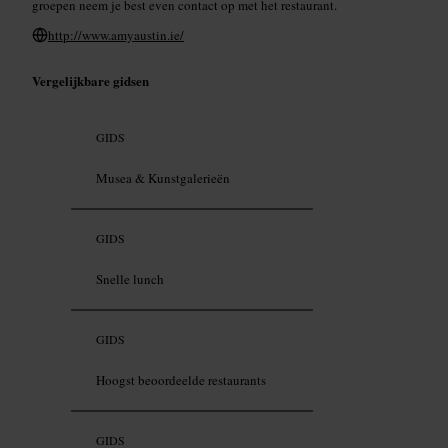
groepen neem je best even contact op met het restaurant.
http://www.amyaustin.ie/
Vergelijkbare gidsen
GIDS
Musea & Kunstgalerieën
GIDS
Snelle lunch
GIDS
Hoogst beoordeelde restaurants
GIDS