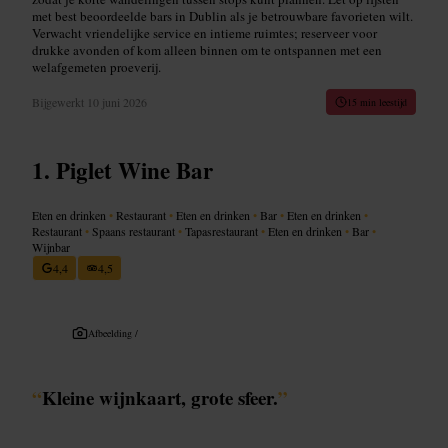
met best beoordeelde bars in Dublin als je betrouwbare favorieten wilt.
Verwacht vriendelijke service en intieme ruimtes; reserveer voor
drukke avonden of kom alleen binnen om te ontspannen met een
welafgemeten proeverij.
Bijgewerkt
10 juni 2026
15 min leestijd
Piglet Wine Bar
Eten en drinken
•
Restaurant
•
Eten en drinken
•
Bar
•
Eten en drinken
•
Restaurant
•
Spaans restaurant
•
Tapasrestaurant
•
Eten en drinken
•
Bar
•
Wijnbar
4,4
4,5
Afbeelding /
“
Kleine wijnkaart, grote sfeer.
”