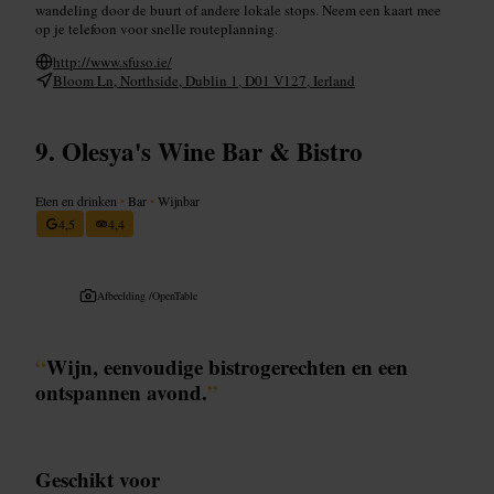
wandeling door de buurt of andere lokale stops. Neem een kaart mee
op je telefoon voor snelle routeplanning.
http://www.sfuso.ie/
Bloom Ln, Northside, Dublin 1, D01 V127, Ierland
Olesya's Wine Bar & Bistro
Eten en drinken
•
Bar
•
Wijnbar
4,5
4,4
Afbeelding /
OpenTable
“
Wijn, eenvoudige bistrogerechten en een
ontspannen avond.
”
Geschikt voor