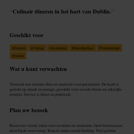
“
Culinair dineren in het hart van Dublin.
”
Geschikt voor
#
Dineren
#
Culinair
#
Avondeten
#
Zakelijkediner
#
Vriendenuitje
#
Dublin
Wat u kunt verwachten
Verwacht een intieme sfeer en aandacht voor presentatie. De kaart is
gericht op smaak en partage, geschikt voor sociale diners en zakelijke
etentjes. Service is direct en praktisch.
Plan uw bezoek
Reserveer vooraf, zeker voor avonden en weekends. Geef dieetwensen
door bij de reservering. Kom in smart-casual kleding. Voor grotere