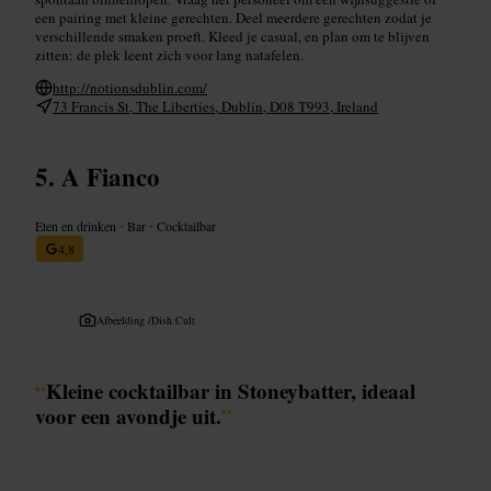
een pairing met kleine gerechten. Deel meerdere gerechten zodat je
verschillende smaken proeft. Kleed je casual, en plan om te blijven
zitten: de plek leent zich voor lang natafelen.
http://notionsdublin.com/
73 Francis St, The Liberties, Dublin, D08 T993, Ireland
A Fianco
Eten en drinken
•
Bar
•
Cocktailbar
4,8
Afbeelding /
Dish Cult
“
Kleine cocktailbar in Stoneybatter, ideaal
voor een avondje uit.
”