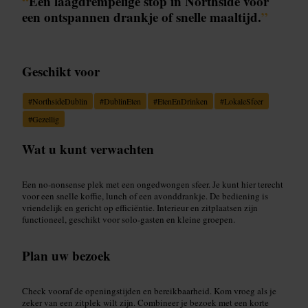
“
Een laagdrempelige stop in Northside voor
een ontspannen drankje of snelle maaltijd.
”
Geschikt voor
#
NorthsideDublin
#
DublinEten
#
EtenEnDrinken
#
LokaleSfeer
#
Gezellig
Wat u kunt verwachten
Een no-nonsense plek met een ongedwongen sfeer. Je kunt hier terecht
voor een snelle koffie, lunch of een avonddrankje. De bediening is
vriendelijk en gericht op efficiëntie. Interieur en zitplaatsen zijn
functioneel, geschikt voor solo-gasten en kleine groepen.
Plan uw bezoek
Check vooraf de openingstijden en bereikbaarheid. Kom vroeg als je
zeker van een zitplek wilt zijn. Combineer je bezoek met een korte