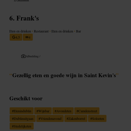
Frank's
Eten en drinken
•
Restaurant
•
Eten en drinken
•
Bar
4,5
4
Afbeelding /
“
Gezellig eten en goede wijn in Saint Kevin's
”
Geschikt voor
#
Etenindublin
#
Wijnbar
#
Avondeten
#
Camdenstreet
#
Dublinuitgaan
#
Vriendenavond
#
Zakenborrel
#
Soloeten
#
Stedelijketen