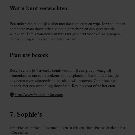
Wat u kunt verwachten
Een informele, stedelijke sfeer met focus op eten en wijn. Je vindt er een
compacte maar doordachte selectie gerechten en een gevarieerde
wijnkaart. Tafels variëren van knus tot geschikt voor kleine groepen,
de bediening is praktisch en behulpzaam.
Plan uw bezoek
Reserveer als je ’s avonds komt, vooral bij een groep. Vraag bij
binnenkomst om een voorkeur voor zitplaatsen, bar of tafel. Laat je
adviseren over wijncombinaties als je wilt proeven. Combineer je
bezoek met een wandeling door Saint Kevin's voor of na het eten.
http://www.franksdublin.com/
Sophie’s
€€€
•
Eten en drinken
•
Restaurant
•
Eten en drinken
•
Bar
•
Eten en drinken
•
Bar
•
Cocktailbar