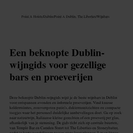
Afbeelding /
Google AI
Point A Hotels
/
Dublin
/
Point A Dublin, The Liberties
/
Wijnbars
Een beknopte Dublin-
wijngids voor gezellige
bars en proeverijen
Deze beknopte Dublin-wijngids wijst je de beste wijnbars in Dublin
voor ontspannen avonden en informele proeverijen. Vind knusse
kelderruimtes, zonovergoten patio's, dakterrasuitzichten en compacte
toogjes waar het personeel duidelijke aanbevelingen doet. Ga op zoek
naar natuurwijn, Italiaanse kleine gerechten of een proeverij per glas,
afhankelijk van je stemming. De gids richt zich op centrale buurten,
van Temple Bar en Camden Street tot The Liberties en Stoneybatter,
zodat je korte wandelingen tussen stops kunt plannen. Let op lijsten