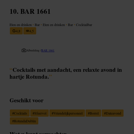
BAR 1661
Eten en drinken
•
Bar
•
Eten en drinken
•
Bar
•
Cocktailbar
4,8
4,5
Afbeelding /
BAR 1661
“
Cocktails met aandacht, een relaxte avond in
hartje Rotunda.
”
Geschikt voor
#
Cocktails
#
Sfeervol
#
Vriendelijkpersoneel
#
Borrel
#
Dateavond
#
RotundaDublin
Wat u kunt verwachten