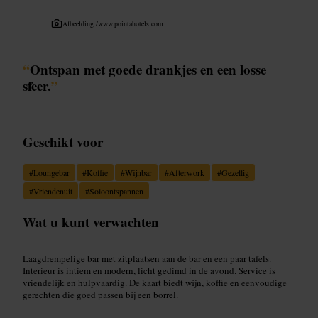
Afbeelding /
www.pointahotels.com
“
Ontspan met goede drankjes en een losse
sfeer.
”
Geschikt voor
#
Loungebar
#
Koffie
#
Wijnbar
#
Afterwork
#
Gezellig
#
Vriendenuit
#
Soloontspannen
Wat u kunt verwachten
Laagdrempelige bar met zitplaatsen aan de bar en een paar tafels.
Interieur is intiem en modern, licht gedimd in de avond. Service is
vriendelijk en hulpvaardig. De kaart biedt wijn, koffie en eenvoudige
gerechten die goed passen bij een borrel.