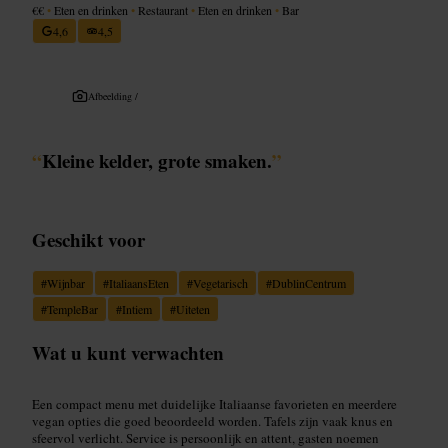
€€
•
Eten en drinken
•
Restaurant
•
Eten en drinken
•
Bar
4,6
4,5
Afbeelding /
“
Kleine kelder, grote smaken.
”
Geschikt voor
#
Wijnbar
#
ItaliaansEten
#
Vegetarisch
#
DublinCentrum
#
TempleBar
#
Intiem
#
Uiteten
Wat u kunt verwachten
Een compact menu met duidelijke Italiaanse favorieten en meerdere
vegan opties die goed beoordeeld worden. Tafels zijn vaak knus en
sfeervol verlicht. Service is persoonlijk en attent, gasten noemen