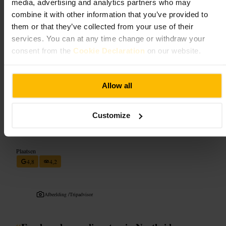
avondmaaltijd.
media, advertising and analytics partners who may
combine it with other information that you’ve provided to
Plan uw bezoek
them or that they’ve collected from your use of their
services. You can at any time change or withdraw your
consent from the
Cookie Declaration
on our website.
Reserveer vooral voor avonden en weekend. Vermeld dieetwensen bij
de reservering. Kies een vroeg tijdstip als je rustiger wilt zitten. Vraag
het personeel om een wijn- of cocktailadvies als je zoekt naar iets
specifieks.
Allow all
https://sophies.ie/menus/
Customize
Sfuso
Plaatsen
4,8
4,2
Afbeelding /
Tripadvisor