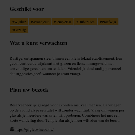
Geschikt voor
#
Wijnbar
#
Avondjeuit
#
TempleBar
#
DublinEten
#
Proefwijn
#
Gezellig
Wat u kunt verwachten
Rustige, ontspannen sfeer binnen een klein lokaal etablissement. Een
geconcentreerde wijnkaart met glazen en flessen, aangevuld met
eenvoudige gerechten om te delen. Vriendelijk, deskundig personeel
dat suggesties geeft wanneer je erom vraagt.
Plan uw bezoek
Reserveer eerlijk gezegd voor avonden met veel mensen. Ga vroeger
op de avond als je een tafel wilt zonder wachttijd. Vraag om wijnen per
glas als je meerdere varianten wilt proberen. Combineer het met een
korte wandeling door Temple Bar als je meer wilt zien van de buurt.
https://pigletwinebar.ie/