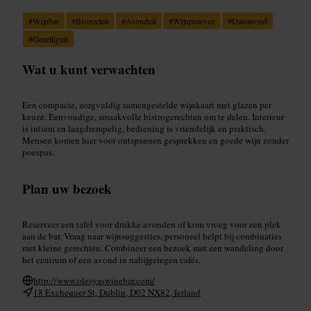
#
Wijnbar
#
Bistroeten
#
Avonduit
#
Wijnproeven
#
Dateavond
#
Gezelliguit
Wat u kunt verwachten
Een compacte, zorgvuldig samengestelde wijnkaart met glazen per
keuze. Eenvoudige, smaakvolle bistrogerechten om te delen. Interieur
is intiem en laagdrempelig, bediening is vriendelijk en praktisch.
Mensen komen hier voor ontspannen gesprekken en goede wijn zonder
poespas.
Plan uw bezoek
Reserveer een tafel voor drukke avonden of kom vroeg voor een plek
aan de bar. Vraag naar wijnsuggesties, personeel helpt bij combinaties
met kleine gerechten. Combineer een bezoek met een wandeling door
het centrum of een avond in nabijgelegen cafés.
http://www.olesyaswinebar.com/
18 Exchequer St, Dublin, D02 NX82, Ierland