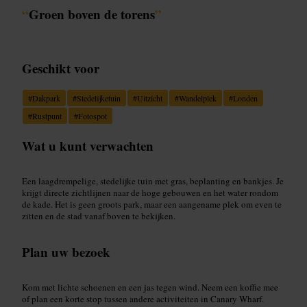
“
Groen boven de torens
”
Geschikt voor
#
Dakpark
#
Stedelijketuin
#
Uitzicht
#
Wandelplek
#
Londen
#
Rustpunt
#
Fotospot
Wat u kunt verwachten
Een laagdrempelige, stedelijke tuin met gras, beplanting en bankjes. Je
krijgt directe zichtlijnen naar de hoge gebouwen en het water rondom
de kade. Het is geen groots park, maar een aangename plek om even te
zitten en de stad vanaf boven te bekijken.
Plan uw bezoek
Kom met lichte schoenen en een jas tegen wind. Neem een koffie mee
of plan een korte stop tussen andere activiteiten in Canary Wharf.