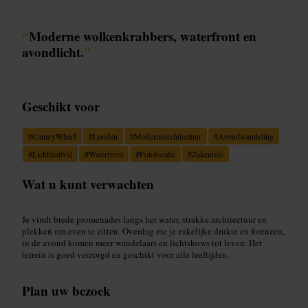
“
Moderne wolkenkrabbers, waterfront en
avondlicht.
”
Geschikt voor
#
CanaryWharf
#
Londen
#
Modernearchitectuur
#
Avondwandeling
#
Lichtfestival
#
Waterfront
#
Fotolocatie
#
Zakenreis
Wat u kunt verwachten
Je vindt brede promenades langs het water, strakke architectuur en
plekken om even te zitten. Overdag zie je zakelijke drukte en forenzen,
in de avond komen meer wandelaars en lichtshows tot leven. Het
terrein is goed verzorgd en geschikt voor alle leeftijden.
Plan uw bezoek