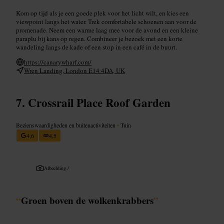
Kom op tijd als je een goede plek voor het licht wilt, en kies een
viewpoint langs het water. Trek comfortabele schoenen aan voor de
promenade. Neem een warme laag mee voor de avond en een kleine
paraplu bij kans op regen. Combineer je bezoek met een korte
wandeling langs de kade of een stop in een café in de buurt.
https://canarywharf.com/
Wren Landing, London E14 4DA, UK
Crossrail Place Roof Garden
Bezienswaardigheden en buitenactiviteiten
•
Tuin
4,6
4,5
Afbeelding /
“
Groen boven de wolkenkrabbers
”