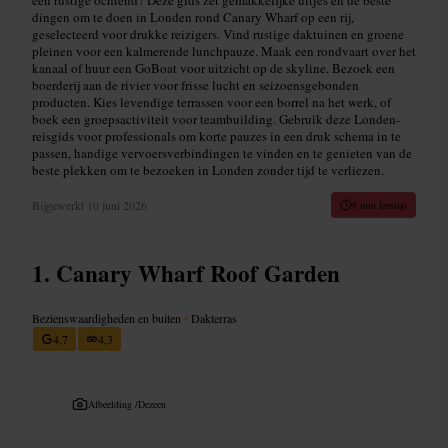
dingen om te doen in Londen rond Canary Wharf op een rij,
geselecteerd voor drukke reizigers. Vind rustige daktuinen en groene
pleinen voor een kalmerende lunchpauze. Maak een rondvaart over het
kanaal of huur een GoBoat voor uitzicht op de skyline. Bezoek een
boerderij aan de rivier voor frisse lucht en seizoensgebonden
producten. Kies levendige terrassen voor een borrel na het werk, of
boek een groepsactiviteit voor teambuilding. Gebruik deze Londen-
reisgids voor professionals om korte pauzes in een druk schema in te
passen, handige vervoersverbindingen te vinden en te genieten van de
beste plekken om te bezoeken in Londen zonder tijd te verliezen.
Bijgewerkt
10 juni 2026
8 min leestijd
Canary Wharf Roof Garden
Bezienswaardigheden en buiten
•
Dakterras
4,7
4,3
Afbeelding /
Dezeen