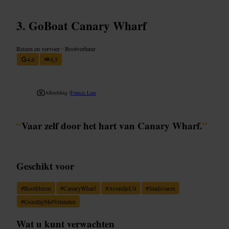
GoBoat Canary Wharf
Reizen en vervoer
•
Bootverhuur
4,6
4,5
Afbeelding /
Francis Lam
“
Vaar zelf door het hart van Canary Wharf.
”
Geschikt voor
#
BootHuren
#
CanaryWharf
#
AvondjeUit
#
Stadsvaren
#
GezelligMetVrienden
Wat u kunt verwachten