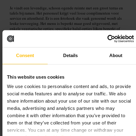
Je vindt een levendige, schoon ogende ruimte met een groot terras en
tafels bij ramen. Het personeel krijgt veel losse complimenten voor
service en attentheid. Er is een fotohoek die vaak genoemd wordt als
leuke toevoeging. Het menu is beperkt maar goed uitgevoerd, met
enkele vegetarische opties; specifieke halal-opties lijken beperkt of
afwezig.
Plan uw bezoek
Consent
Details
About
Kom eerder op de avond als je terrasplaatsen wilt. Boek of meld je
komst als je met een groep komt, vooral in het weekend. Vraag bij
binnenkomst naar dieetwensen als je halal nodig hebt, het aanbod is
This website uses cookies
niet altijd volledig. Probeer de bottomless-brunch als je in een groep
bent en snelle service belangrijk is.
We use cookies to personalise content and ads, to provide
social media features and to analyse our traffic. We also
https://www.pergolacanarywharf.co.uk/
Crossrail Pl, London E14 5AR, UK
share information about your use of our site with our social
media, advertising and analytics partners who may
combine it with other information that you’ve provided to
Clays, Canary Wharf
them or that they’ve collected from your use of their
services. You can at any time change or withdraw your
Kunst en Amusement
•
Speelhal