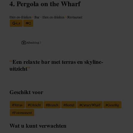
Pergola on the Wharf
Eten en drinken
•
Bar
•
Eten en drinken
•
Restaurant
4,4
2
Afbeelding /
“
Een relaxte bar met terras en skyline-
uitzicht
”
Geschikt voor
#
Terras
#
Uitzicht
#
Brunch
#
Borrel
#
CanaryWharf
#
Gezellig
#
Fotomoment
Wat u kunt verwachten