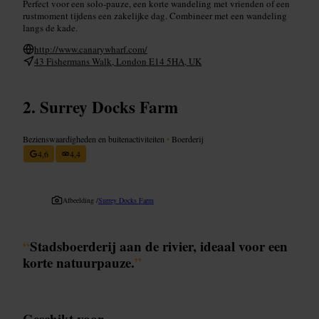
Perfect voor een solo-pauze, een korte wandeling met vrienden of een
rustmoment tijdens een zakelijke dag. Combineer met een wandeling
langs de kade.
http://www.canarywharf.com/
43 Fishermans Walk, London E14 5HA, UK
Surrey Docks Farm
Bezienswaardigheden en buitenactiviteiten
•
Boerderij
4,6
4,4
Afbeelding /
Surrey Docks Farm
“
Stadsboerderij aan de rivier, ideaal voor een
korte natuurpauze.
”
Geschikt voor