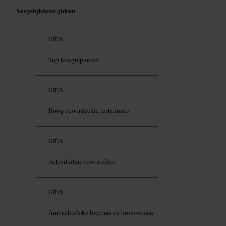
Vergelijkbare gidsen
GIDS
Top hoogtepunten
GIDS
Hoog beoordeelde restaurants
GIDS
Activiteiten voor stellen
GIDS
Ambachtelijke bierbars en brouwerijen