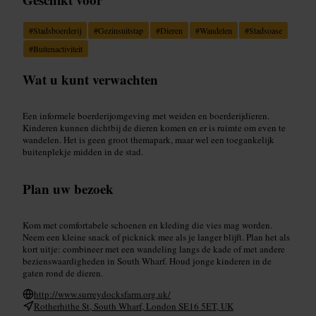
#
Stadsboerderij
#
Gezinsuitstap
#
Dieren
#
Wandelen
#
Stadsoase
#
Buitenactiviteit
Wat u kunt verwachten
Een informele boerderijomgeving met weiden en boerderijdieren.
Kinderen kunnen dichtbij de dieren komen en er is ruimte om even te
wandelen. Het is geen groot themapark, maar wel een toegankelijk
buitenplekje midden in de stad.
Plan uw bezoek
Kom met comfortabele schoenen en kleding die vies mag worden.
Neem een kleine snack of picknick mee als je langer blijft. Plan het als
kort uitje: combineer met een wandeling langs de kade of met andere
bezienswaardigheden in South Wharf. Houd jonge kinderen in de
gaten rond de dieren.
http://www.surreydocksfarm.org.uk/
Rotherhithe St, South Wharf, London SE16 5ET, UK