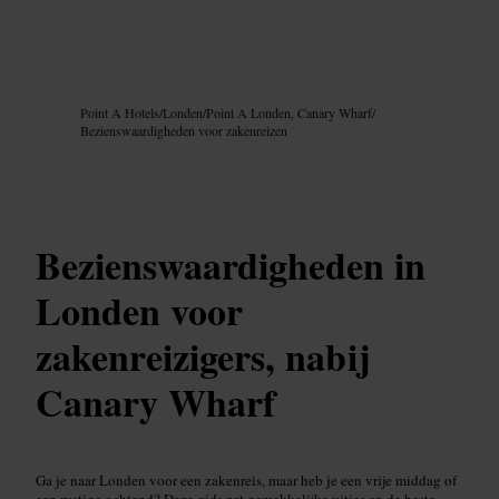
Afbeelding /
Google AI
Point A Hotels
/
Londen
/
Point A Londen, Canary Wharf
/
Bezienswaardigheden voor zakenreizen
Bezienswaardigheden in
Londen voor
zakenreizigers, nabij
Canary Wharf
Ga je naar Londen voor een zakenreis, maar heb je een vrije middag of
een rustige ochtend? Deze gids zet gemakkelijke uitjes en de beste