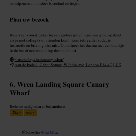
behulpzaam en de sfeer is sociaal en losjes.
Plan uw bezoek
Reserveer vooraf, zeker bij een grotere groep. Kies een groepspakket
als je met collega's of vrienden komt. Kom iets eerder zodat je
instructie en briefing niet mist. Combineer het daarna met een drankje
in de bar of een wandeling door de buurt.
https://clays.bar/canary-wharf
Aan de kade 1, Cabot Square, W India Ave, London E14 4QJ, UK
Wren Landing Square Canary
Wharf
Bezienswaardigheden en buitenruimtes
4,9
4,5
Afbeelding /
Mihai Mircea