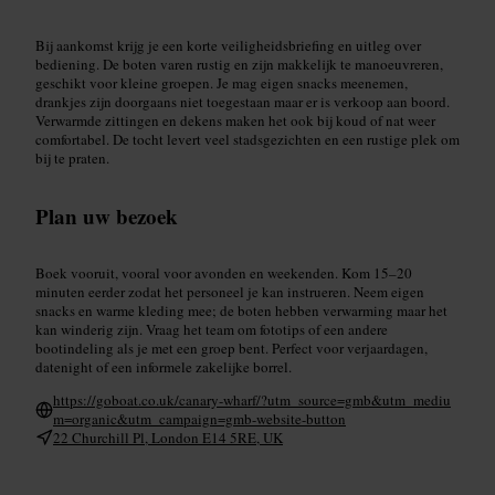
Bij aankomst krijg je een korte veiligheidsbriefing en uitleg over
bediening. De boten varen rustig en zijn makkelijk te manoeuvreren,
geschikt voor kleine groepen. Je mag eigen snacks meenemen,
drankjes zijn doorgaans niet toegestaan maar er is verkoop aan boord.
Verwarmde zittingen en dekens maken het ook bij koud of nat weer
comfortabel. De tocht levert veel stadsgezichten en een rustige plek om
bij te praten.
Plan uw bezoek
Boek vooruit, vooral voor avonden en weekenden. Kom 15–20
minuten eerder zodat het personeel je kan instrueren. Neem eigen
snacks en warme kleding mee; de boten hebben verwarming maar het
kan winderig zijn. Vraag het team om fototips of een andere
bootindeling als je met een groep bent. Perfect voor verjaardagen,
datenight of een informele zakelijke borrel.
https://goboat.co.uk/canary-wharf/?utm_source=gmb&utm_mediu
m=organic&utm_campaign=gmb-website-button
22 Churchill Pl, London E14 5RE, UK