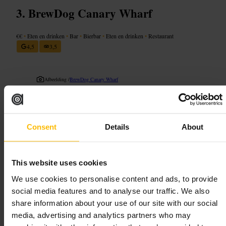
BrewDog Canary Wharf
€€
•
Eten en drinken
•
Bar
•
Bierbar
•
Eten en drinken
•
Restaurant
4,5
3,5
Afbeelding /
BrewDog Canary Wharf
“
Craftbier en burgers in hartje Canary
Wharf
”
Consent
Details
About
Geschikt voor
This website uses cookies
We use cookies to personalise content and ads, to provide
#
Craftbier
#
Bierbar
#
CanaryWharf
#
Afterwork
social media features and to analyse our traffic. We also
#
Familievriendelijk
#
Tafeltennis
share information about your use of our site with our social
media, advertising and analytics partners who may
Wat u kunt verwachten