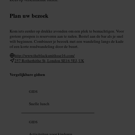
Plan uw bezoek
Kom iets eerder op drukke avonden om een plek te bemachtigen. Voor
grotere groepen is reserveren aan te raden. Bestel aan de bar als je snel
wilt beginnen. Combineer je bezoek met een wandeling langs de kade
of een korte rondwandeling door de buurt.
http://www.theblacksmithsse16.com/
257 Rotherhithe St, London SE16 5EJ, UK
Vergelijkbare gidsen
GIDS
Snelle lunch
GIDS
Activiteiten voor kinderen