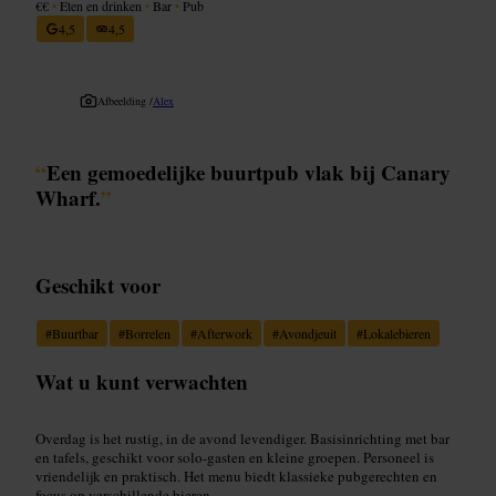
€€
•
Eten en drinken
•
Bar
•
Pub
4,5
4,5
Afbeelding /
Alex
“
Een gemoedelijke buurtpub vlak bij Canary
Wharf.
”
Geschikt voor
#
Buurtbar
#
Borrelen
#
Afterwork
#
Avondjeuit
#
Lokalebieren
Wat u kunt verwachten
Overdag is het rustig, in de avond levendiger. Basisinrichting met bar
en tafels, geschikt voor solo-gasten en kleine groepen. Personeel is
vriendelijk en praktisch. Het menu biedt klassieke pubgerechten en
focus op verschillende bieren.