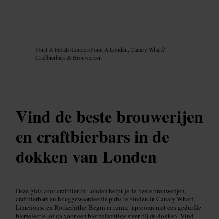
Afbeelding /
Google AI
Point A Hotels
/
Londen
/
Point A Londen, Canary Wharf
/
Craftbierbars & Brouwerijen
Vind de beste brouwerijen
en craftbierbars in de
dokken van Londen
Deze gids voor craftbier in Londen helpt je de beste brouwerijen,
craftbierbars en hooggewaardeerde pubs te vinden in Canary Wharf,
Limehouse en Rotherhithe. Begin in ruime taprooms met een gedurfde
bierselectie, of ga voor een bierhalachtige sfeer bij de dokken. Vind