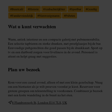
#
Buurtcafé
#
Historie
#
Ambachtelijkbier
#
Sportbar
#
Gezellig
#
Familievriendelijk
#
Nieuweeigenaren
#
Pubeten
Wat u kunt verwachten
Warm, antiek interieur en een compacte galerij met pubmemorabilia.
Een selectie tapbieren en sterke dranken, met proefglaasjes bij de bar.
Eenvoudige pubgerechten die goed passen bij de drankkaart. Sport op
tv en een dartbord zorgen voor liveliness in de avond. Personeel is
attent en helpt graag met suggesties.
Plan uw bezoek
Kom voor een casual avond, alleen of met een klein gezelschap. Vraag
om een biertaster als je wilt proeven voordat je kiest. Reserveer voor
grotere groepen om teleurstelling te voorkomen. Combineer je bezoek
met een korte wandeling in de buurt na het eten.
8 Flamborough St, London E14 7LS, UK