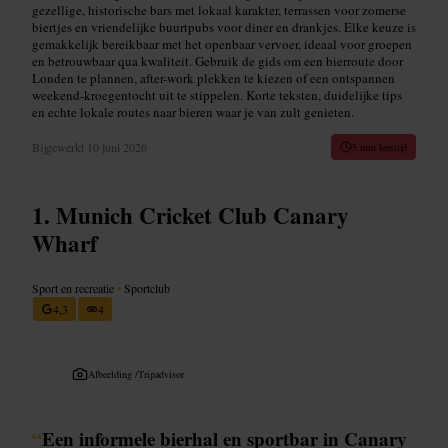
gezellige, historische bars met lokaal karakter, terrassen voor zomerse
biertjes en vriendelijke buurtpubs voor diner en drankjes. Elke keuze is
gemakkelijk bereikbaar met het openbaar vervoer, ideaal voor groepen
en betrouwbaar qua kwaliteit. Gebruik de gids om een bierroute door
Londen te plannen, after-work plekken te kiezen of een ontspannen
weekend-kroegentocht uit te stippelen. Korte teksten, duidelijke tips
en echte lokale routes naar bieren waar je van zult genieten.
Bijgewerkt
10 juni 2026
5 min leestijd
Munich Cricket Club Canary
Wharf
Sport en recreatie
•
Sportclub
4,3
4
Afbeelding /
Tripadvisor
“
Een informele bierhal en sportbar in Canary