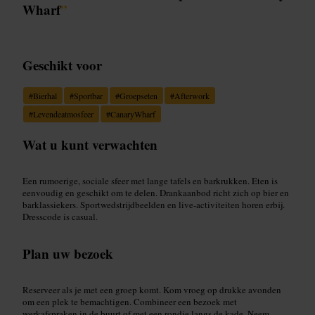
Wharf
”
Geschikt voor
#
Bierhal
#
Sportbar
#
Groepseten
#
Afterwork
#
Levendeatmosfeer
#
CanaryWharf
Wat u kunt verwachten
Een rumoerige, sociale sfeer met lange tafels en barkrukken. Eten is
eenvoudig en geschikt om te delen. Drankaanbod richt zich op bier en
barklassiekers. Sportwedstrijdbeelden en live-activiteiten horen erbij.
Dresscode is casual.
Plan uw bezoek
Reserveer als je met een groep komt. Kom vroeg op drukke avonden
om een plek te bemachtigen. Combineer een bezoek met
werkafspraken in de buurt of met een rondje langs de kade. Neem