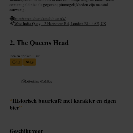
contant geld niet als gegeven; pinmogelijkheden zijn meestal
aanwezig.
http://munichcricketclub.co.uk/
West India Quay, 12 Hertsmere Rd, London E14 4AE, UK
The Queens Head
Eten en drinken
•
Bar
4,5
4,9
Afbeelding /
CAMRA
“
Historisch buurtcafé met karakter en eigen
bier
”
Geschikt voor