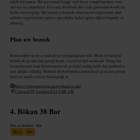
tafels bij ramen. Het personeel krijgt veel losse complimenten voor
service en attentheid. Er is een fotohoek die vaak genoemd wordt als
leuke toevoeging. Het menu is beperkt maar goed uitgevoerd, met
enkele vegetarische opties; specifieke halal-opties lijken beperkt of
afwezig.
Plan uw bezoek
Kom eerder op de avond als je terrasplaatsen wilt. Boek of meld je
komst als je met een groep komt, vooral in het weekend. Vraag bij
binnenkomst naar dieetwensen als je halal nodig hebt, het aanbod is
niet altijd volledig. Probeer de bottomless-brunch als je in een groep
bent en snelle service belangrijk is.
https://www.pergolacanarywharf.co.uk/
Crossrail Pl, London E14 5AR, UK
Bōkan 38 Bar
Eten en drinken
•
Bar
4,5
4