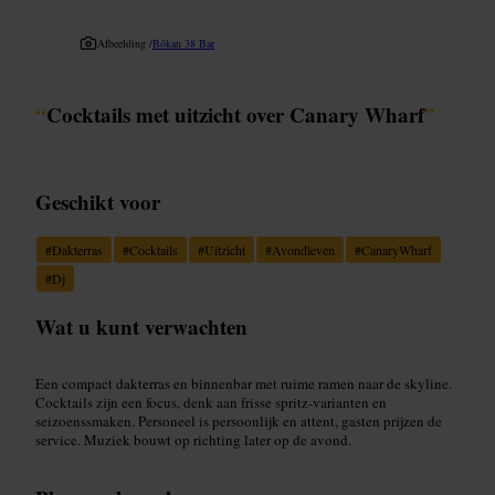
Afbeelding /
Bōkan 38 Bar
“
Cocktails met uitzicht over Canary Wharf
”
Geschikt voor
#
Dakterras
#
Cocktails
#
Uitzicht
#
Avondleven
#
CanaryWharf
#
Dj
Wat u kunt verwachten
Een compact dakterras en binnenbar met ruime ramen naar de skyline.
Cocktails zijn een focus, denk aan frisse spritz-varianten en
seizoenssmaken. Personeel is persoonlijk en attent, gasten prijzen de
service. Muziek bouwt op richting later op de avond.