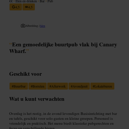
€€
•
Eten en drinken
•
Bar
•
Pub
4,5
4,5
Afbeelding /
Alex
“
Een gemoedelijke buurtpub vlak bij Canary
Wharf.
”
Geschikt voor
#
Buurtbar
#
Borrelen
#
Afterwork
#
Avondjeuit
#
Lokalebieren
Wat u kunt verwachten
Overdag is het rustig, in de avond levendiger. Basisinrichting met bar
en tafels, geschikt voor solo-gasten en kleine groepen. Personeel is
vriendelijk en praktisch. Het menu biedt klassieke pubgerechten en
focus op verschillende bieren.