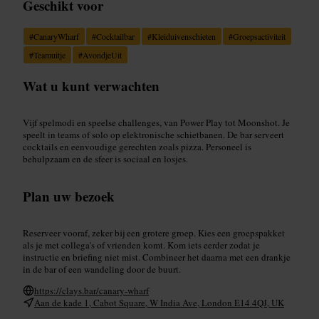
Geschikt voor
#
CanaryWharf
#
Cocktailbar
#
Kleiduivenschieten
#
Groepsactiviteit
#
Teamuitje
#
AvondjeUit
Wat u kunt verwachten
Vijf spelmodi en speelse challenges, van Power Play tot Moonshot. Je
speelt in teams of solo op elektronische schietbanen. De bar serveert
cocktails en eenvoudige gerechten zoals pizza. Personeel is
behulpzaam en de sfeer is sociaal en losjes.
Plan uw bezoek
Reserveer vooraf, zeker bij een grotere groep. Kies een groepspakket
als je met collega's of vrienden komt. Kom iets eerder zodat je
instructie en briefing niet mist. Combineer het daarna met een drankje
in de bar of een wandeling door de buurt.
https://clays.bar/canary-wharf
Aan de kade 1, Cabot Square, W India Ave, London E14 4QJ, UK