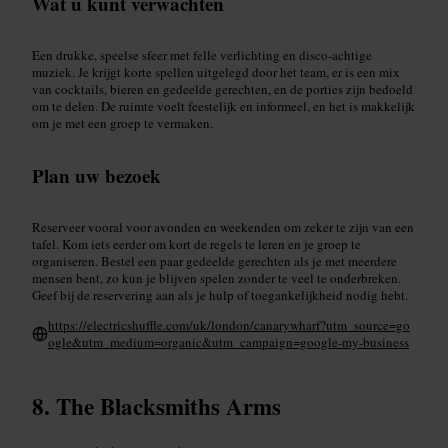
Wat u kunt verwachten
Een drukke, speelse sfeer met felle verlichting en disco‑achtige
muziek. Je krijgt korte spellen uitgelegd door het team, er is een mix
van cocktails, bieren en gedeelde gerechten, en de porties zijn bedoeld
om te delen. De ruimte voelt feestelijk en informeel, en het is makkelijk
om je met een groep te vermaken.
Plan uw bezoek
Reserveer vooral voor avonden en weekenden om zeker te zijn van een
tafel. Kom iets eerder om kort de regels te leren en je groep te
organiseren. Bestel een paar gedeelde gerechten als je met meerdere
mensen bent, zo kun je blijven spelen zonder te veel te onderbreken.
Geef bij de reservering aan als je hulp of toegankelijkheid nodig hebt.
https://electricshuffle.com/uk/london/canarywharf?utm_source=go
ogle&utm_medium=organic&utm_campaign=google-my-business
The Blacksmiths Arms