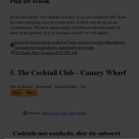
Plan uw bezoek
Boek een tafeltje voor drukke avonden als je een raamplek wilt. Kom
bij zonsondergang voor het beste licht, of later voor de dj-set en
avondenergie. Kleed je smart-casual. Combineer met een borrel of
diner in het gebied als je er een hele avond van wilt maken.
https://bokanlondon.co.uk/bar/?utm_source=google+Maps&utm_
medium=seo+maps&utm_campaign=seo+maps
40 Marsh Wall, London E14 9TP, UK
The Cocktail Club - Canary Wharf
Eten en drinken
•
Restaurant
•
Eten en drinken
•
Bar
4,6
3,5
Afbeelding /
The Cocktail Club - Canary Wharf
“
Cocktails met aandacht, sfeer die opbouwt