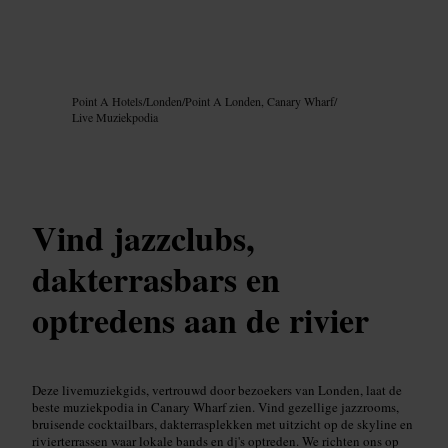
Afbeelding /
Google AI
Point A Hotels
/
Londen
/
Point A Londen, Canary Wharf
/
Live Muziekpodia
Vind jazzclubs,
dakterrasbars en
optredens aan de rivier
Deze livemuziekgids, vertrouwd door bezoekers van Londen, laat de
beste muziekpodia in Canary Wharf zien. Vind gezellige jazzrooms,
bruisende cocktailbars, dakterrasplekken met uitzicht op de skyline en
rivierterrassen waar lokale bands en dj's optreden. We richten ons op