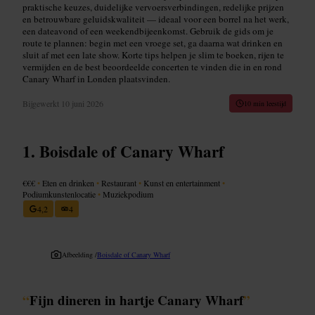
praktische keuzes, duidelijke vervoersverbindingen, redelijke prijzen
en betrouwbare geluidskwaliteit — ideaal voor een borrel na het werk,
een dateavond of een weekendbijeenkomst. Gebruik de gids om je
route te plannen: begin met een vroege set, ga daarna wat drinken en
sluit af met een late show. Korte tips helpen je slim te boeken, rijen te
vermijden en de best beoordeelde concerten te vinden die in en rond
Canary Wharf in Londen plaatsvinden.
Bijgewerkt
10 juni 2026
10 min leestijd
Boisdale of Canary Wharf
€€€
•
Eten en drinken
•
Restaurant
•
Kunst en entertainment
•
Podiumkunstenlocatie
•
Muziekpodium
4,2
4
Afbeelding /
Boisdale of Canary Wharf
“
Fijn dineren in hartje Canary Wharf
”