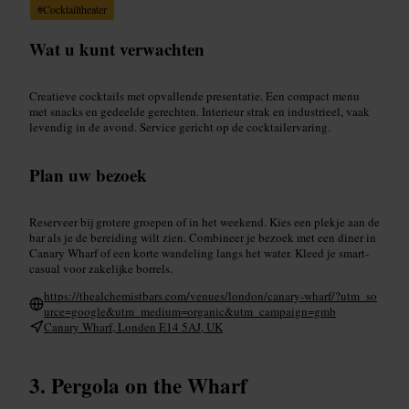
#
Cocktailtheater
Wat u kunt verwachten
Creatieve cocktails met opvallende presentatie. Een compact menu
met snacks en gedeelde gerechten. Interieur strak en industrieel, vaak
levendig in de avond. Service gericht op de cocktailervaring.
Plan uw bezoek
Reserveer bij grotere groepen of in het weekend. Kies een plekje aan de
bar als je de bereiding wilt zien. Combineer je bezoek met een diner in
Canary Wharf of een korte wandeling langs het water. Kleed je smart-
casual voor zakelijke borrels.
https://thealchemistbars.com/venues/london/canary-wharf/?utm_so
urce=google&utm_medium=organic&utm_campaign=gmb
Canary Wharf, Londen E14 5AJ, UK
Pergola on the Wharf