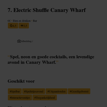
Electric Shuffle Canary Wharf
€€
•
Eten en drinken
•
Bar
4,5
3,5
Afbeelding /
“
Spel, neon en goede cocktails, een levendige
avond in Canary Wharf.
”
Geschikt voor
#
Spelbar
#
Spelletjesavond
#
Uitgaanlonden
#
Gezelligeborrel
#
Interactieveuitjes
#
Toegankelijkheid