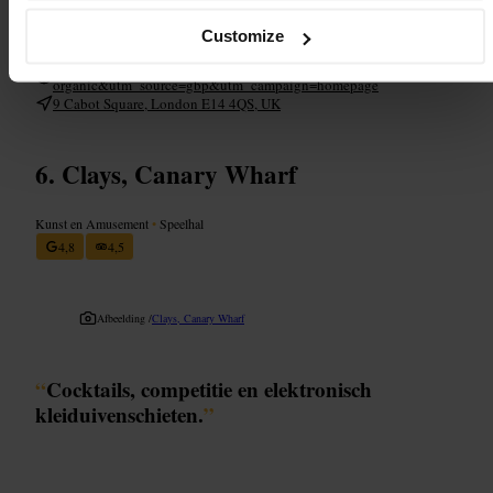
plaatse. Kleed je smart-casual als je met collega’s komt en neem een
geldig ID mee.
Customize
https://www.thecocktailclub.com/bars/canary-wharf?utm_medium=
organic&utm_source=gbp&utm_campaign=homepage
9 Cabot Square, London E14 4QS, UK
Clays, Canary Wharf
Kunst en Amusement
•
Speelhal
4,8
4,5
Afbeelding /
Clays, Canary Wharf
“
Cocktails, competitie en elektronisch
kleiduivenschieten.
”