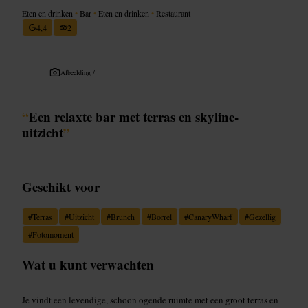
Eten en drinken
•
Bar
•
Eten en drinken
•
Restaurant
4,4
2
Afbeelding /
“
Een relaxte bar met terras en skyline-
uitzicht
”
Geschikt voor
#
Terras
#
Uitzicht
#
Brunch
#
Borrel
#
CanaryWharf
#
Gezellig
#
Fotomoment
Wat u kunt verwachten
Je vindt een levendige, schoon ogende ruimte met een groot terras en