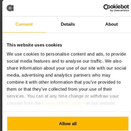
naarmate de avond vordert.
”
Geschikt voor
Consent
Details
About
#
Cocktailbar
#
Drankjes
#
Uitgaan
#
Avondsfeer
#
CanaryWharf
This website uses cookies
Wat u kunt verwachten
We use cookies to personalise content and ads, to provide
social media features and to analyse our traffic. We also
Bekwaam en vriendelijk barpersoneel dat veel kennis over dranken
share information about your use of our site with our social
heeft. Geen volledige keuken, hier draait alles om cocktails. Dranken
neigen naar het klassieke en soms zoetere profiel, dus vraag gerust om
media, advertising and analytics partners who may
aanpassing. Interieur is modern en geschikt voor zowel koppels als
combine it with other information that you’ve provided to
groepen en zakelijke afspraken buiten kantooruren.
them or that they’ve collected from your use of their
services. You can at any time change or withdraw your
Plan uw bezoek
consent from the
Cookie Declaration
on our website.
Kom vroeg in de avond als je een zitplaats aan de bar wilt en
gemakkelijker kunt praten. Vraag de bartender om aanbevelingen of
Allow all
om een minder zoete variant als je dat prefereert. Eet eerst ergens
anders of plan een stop na het drinken, want er is geen maaltijdoptie ter