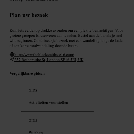
Plan uw bezoek
Kom iets eerder op drukke avonden om een plek te bemachtigen. Voor
grotere groepen is reserveren aan te raden. Bestel aan de bar als je snel
wilt beginnen. Combineer je bezoek met een wandeling langs de kade
of een korte rondwandeling door de buurt.
http://www.theblacksmithsse16.com/
257 Rotherhithe St, London SE16 5EJ, UK
Vergelijkbare gidsen
GIDS
Activiteiten voor stellen
GIDS
Wijnbars