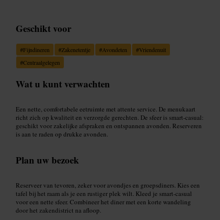
Geschikt voor
#
Fijndineren
#
Zakenetentje
#
Avondeten
#
Vriendenuit
#
Centraalgelegen
Wat u kunt verwachten
Een nette, comfortabele eetruimte met attente service. De menukaart
richt zich op kwaliteit en verzorgde gerechten. De sfeer is smart-casual:
geschikt voor zakelijke afspraken en ontspannen avonden. Reserveren
is aan te raden op drukke avonden.
Plan uw bezoek
Reserveer van tevoren, zeker voor avondjes en groepsdiners. Kies een
tafel bij het raam als je een rustiger plek wilt. Kleed je smart-casual
voor een nette sfeer. Combineer het diner met een korte wandeling
door het zakendistrict na afloop.