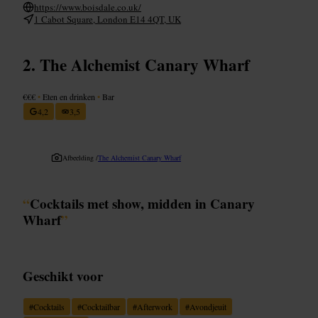
https://www.boisdale.co.uk/
1 Cabot Square, London E14 4QT, UK
The Alchemist Canary Wharf
€€€
•
Eten en drinken
•
Bar
4,2
3,5
Afbeelding /
The Alchemist Canary Wharf
“
Cocktails met show, midden in Canary
Wharf
”
Geschikt voor
#
Cocktails
#
Cocktailbar
#
Afterwork
#
Avondjeuit