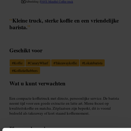
Afbeelding /
FAVE Mindful Coffee truck
“
Kleine truck, sterke koffie en een vriendelijke
barista.
”
Geschikt voor
#
Koffie
#
CanaryWharf
#
Takeawaykoffie
#
Lokalebarista
#
Koffieliefhebbers
Wat u kunt verwachten
Een compacte koffietruck met directe, persoonlijke service. De barista
neemt tijd voor een goede extractie en latte art. Menu focust op
kwaliteitskoffie en matcha. Zitplaatsen zijn beperkt, dit is vooral
bedoeld als takeaway of kort staand koffiemoment.
Plan uw bezoek