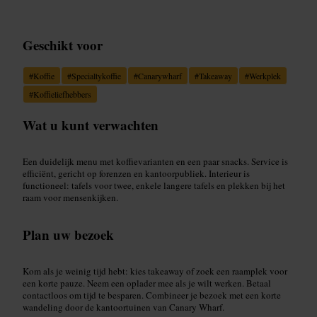
Geschikt voor
#
Koffie
#
Specialtykoffie
#
Canarywharf
#
Takeaway
#
Werkplek
#
Koffieliefhebbers
Wat u kunt verwachten
Een duidelijk menu met koffievarianten en een paar snacks. Service is
efficiënt, gericht op forenzen en kantoorpubliek. Interieur is
functioneel: tafels voor twee, enkele langere tafels en plekken bij het
raam voor mensenkijken.
Plan uw bezoek
Kom als je weinig tijd hebt: kies takeaway of zoek een raamplek voor
een korte pauze. Neem een oplader mee als je wilt werken. Betaal
contactloos om tijd te besparen. Combineer je bezoek met een korte
wandeling door de kantoortuinen van Canary Wharf.