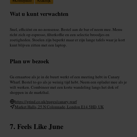
#
Koffiepauze
#
Zakelijk
Wat u kunt verwachten
Snel, efficiënt en no-nonsense. Bestel aan de bar of neem mee. Menu
richt zich op espresso, filterkoffie en een selectie broodjes en
zoetigheden. Stoelen zijn beperkt maar er zijn lange tafels waar je kort
kunt blijven zitten met een laptop.
Plan uw bezoek
Ga ernaartoe als je in de buurt werkt of een meeting hebt in Canary
Wharf. Bestel to-go als je weinig tijd hebt. Neem een oplader mee als je
wilt werken. Combineer met een korte wandeling langs het dok of
shoppen in de markthal.
https://grind.co.uk/pages/canary-warf
Market Halls, 25 N Colonnade, London E14 5HD, UK
Feels Like June