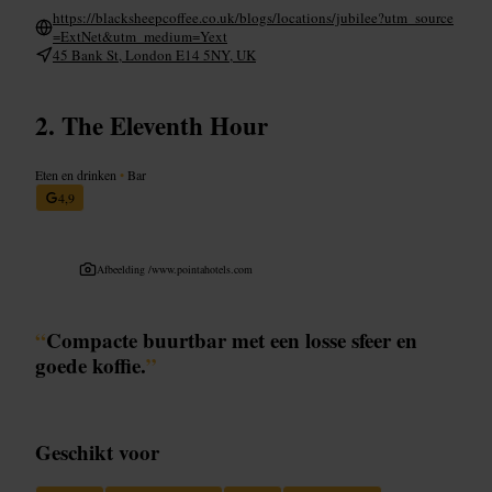
https://blacksheepcoffee.co.uk/blogs/locations/jubilee?utm_source
=ExtNet&utm_medium=Yext
45 Bank St, London E14 5NY, UK
The Eleventh Hour
Eten en drinken
•
Bar
4,9
Afbeelding /
www.pointahotels.com
“
Compacte buurtbar met een losse sfeer en
goede koffie.
”
Geschikt voor