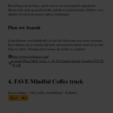
Bestelling aan de balie, snelle service en een beperkt zitgedeelte.
Menu richt zich op goede koffie, gebak en lichte lunches. Perfect voor
afhalen of een korte pauze tijdens werkdagen.
Plan uw bezoek
Loop binnen voor filterkoffie of een flat white met een verse croissant.
Kies afhalen als je weinig tijd hebt, neem plaats bij het raam als je wilt
blijven zitten. Vermijd grote tassen, de ruimte is compact.
http://www.joeblakes.com/
Canada Place Mall, level -1, 16-19 Canada Square, London E14 5E
W, UK
FAVE Mindful Coffee truck
Eten en drinken
•
Cafés, koffie- en theehuisjes
•
Koffiebar
4,9
4