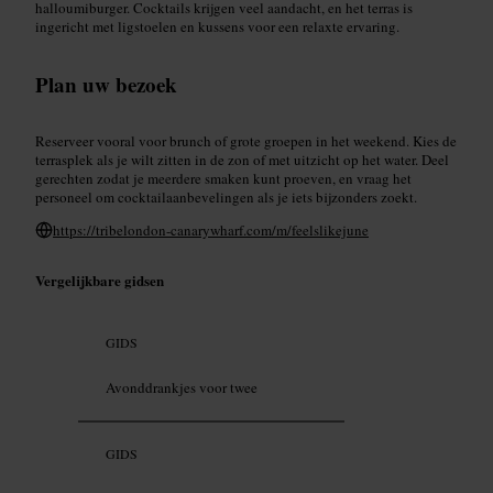
halloumiburger. Cocktails krijgen veel aandacht, en het terras is
ingericht met ligstoelen en kussens voor een relaxte ervaring.
Plan uw bezoek
Reserveer vooral voor brunch of grote groepen in het weekend. Kies de
terrasplek als je wilt zitten in de zon of met uitzicht op het water. Deel
gerechten zodat je meerdere smaken kunt proeven, en vraag het
personeel om cocktailaanbevelingen als je iets bijzonders zoekt.
https://tribelondon-canarywharf.com/m/feelslikejune
Vergelijkbare gidsen
GIDS
Avonddrankjes voor twee
GIDS