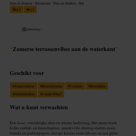
Eten en drinken
•
Restaurant
•
Eten en drinken
•
Bar
4,5
4,5
Afbeelding /
“
Zomerse terrassenvibes aan de waterkant
”
Geschikt voor
#
Zomerseterras
#
Brunchlonden
#
Cocktails
#
Borrelplek
#
Etenendrinken
#
CanaryWharf
Wat u kunt verwachten
Een losse, vriendelijke sfeer en attente bediening. Het menu biedt
lichte ontbijt- en brunchopties, smaakvolle sharing-starters zoals
burrata en padronpepers, stevige keuzes zoals rib-eye en een grote