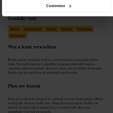
Customize
Geschikt voor
#
Koffie
#
CanaryWharf
#
Matcha
#
Ijskoffie
#
Meenemen
#
Werkpauze
Wat u kunt verwachten
Bestel aan de toonbank en kies voor meenemen of een plek bij het
raam. Verwacht espresso’s, ijskoffies en gespecialiseerde matcha-
varianten, plus basisgebak. Service is snel, ook op drukke momenten.
Drukte kan het geluid en de wachttijd beïnvloeden.
Plan uw bezoek
Kom als je tijd hebt vroeg in de ochtend voor een rustig plekje. Heb je
weinig tijd, neem de koffie mee. Vraag de barista om de sterkte van
matcha of suiker aan te passen als je voorkeur hebt. Kies een
raamplaats voor rust en uitzicht.