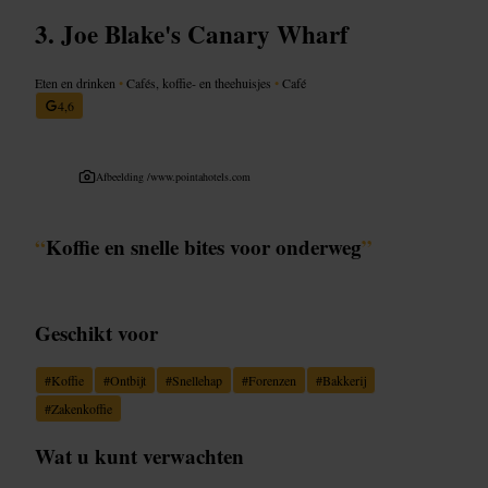
Joe Blake's Canary Wharf
Eten en drinken
•
Cafés, koffie- en theehuisjes
•
Café
4,6
Afbeelding /
www.pointahotels.com
“
Koffie en snelle bites voor onderweg
”
Geschikt voor
#
Koffie
#
Ontbijt
#
Snellehap
#
Forenzen
#
Bakkerij
#
Zakenkoffie
Wat u kunt verwachten