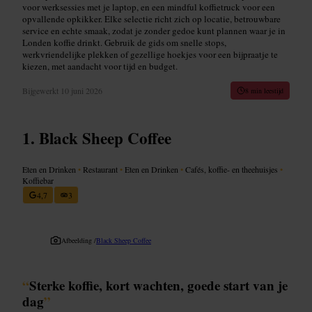
voor werksessies met je laptop, en een mindful koffietruck voor een
opvallende opkikker. Elke selectie richt zich op locatie, betrouwbare
service en echte smaak, zodat je zonder gedoe kunt plannen waar je in
Londen koffie drinkt. Gebruik de gids om snelle stops,
werkvriendelijke plekken of gezellige hoekjes voor een bijpraatje te
kiezen, met aandacht voor tijd en budget.
Bijgewerkt
10 juni 2026
8 min leestijd
Black Sheep Coffee
Eten en Drinken
•
Restaurant
•
Eten en Drinken
•
Cafés, koffie- en theehuisjes
•
Koffiebar
4,7
3
Afbeelding /
Black Sheep Coffee
“
Sterke koffie, kort wachten, goede start van je
dag
”