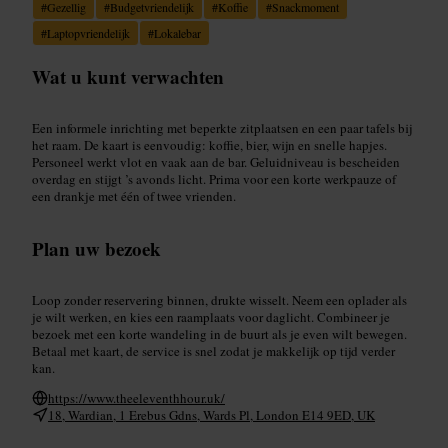
#
Gezellig
#
Budgetvriendelijk
#
Koffie
#
Snackmoment
#
Laptopvriendelijk
#
Lokalebar
Wat u kunt verwachten
Een informele inrichting met beperkte zitplaatsen en een paar tafels bij
het raam. De kaart is eenvoudig: koffie, bier, wijn en snelle hapjes.
Personeel werkt vlot en vaak aan de bar. Geluidniveau is bescheiden
overdag en stijgt ’s avonds licht. Prima voor een korte werkpauze of
een drankje met één of twee vrienden.
Plan uw bezoek
Loop zonder reservering binnen, drukte wisselt. Neem een oplader als
je wilt werken, en kies een raamplaats voor daglicht. Combineer je
bezoek met een korte wandeling in de buurt als je even wilt bewegen.
Betaal met kaart, de service is snel zodat je makkelijk op tijd verder
kan.
https://www.theeleventhhour.uk/
18, Wardian, 1 Erebus Gdns, Wards Pl, London E14 9ED, UK