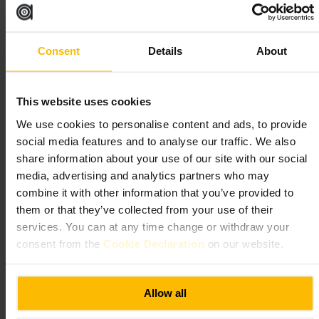
Kom met de trein of DLR en loop het businessdistrict in. Bestel aan de
truck, kies je favoriete melk of matcha, en neem plaats op een bankje
Consent
Details
About
in de buurt. Probeer een brownie of havermoutkoekje als extraatje,
soms worden die uitgedeeld. Pinbetalingen of contactloos zijn handig
tijdens drukte.
https://www.facebook.com/profile.php?id=100083833455656
This website uses cookies
5 Crossrail Pl, London E14 5AR, UK
We use cookies to personalise content and ads, to provide
social media features and to analyse our traffic. We also
Blank Street Coffee
share information about your use of our site with our social
media, advertising and analytics partners who may
Eten en drinken
•
Restaurant
combine it with other information that you’ve provided to
4,5
4
them or that they’ve collected from your use of their
services. You can at any time change or withdraw your
consent from the
Cookie Declaration
on our website.
Afbeelding /
Allow all
“
Snel, betrouwbaar en stedelijk: goeie koffie in
Canary Wharf
”