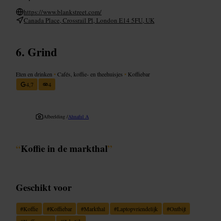
https://www.blankstreet.com/
Canada Place, Crossrail Pl, London E14 5FU, UK
Grind
Eten en drinken
•
Cafés, koffie- en theehuisjes
•
Koffiebar
4,7
4
Afbeelding /
Ahnaful A
“
Koffie in de markthal
”
Geschikt voor
#
Koffie
#
Koffiebar
#
Markthal
#
Laptopvriendelijk
#
Ontbijt