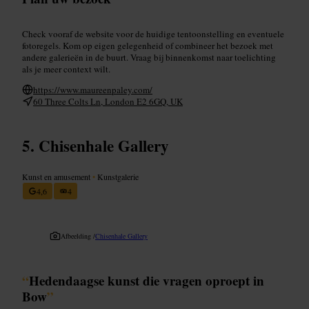
Check vooraf de website voor de huidige tentoonstelling en eventuele
fotoregels. Kom op eigen gelegenheid of combineer het bezoek met
andere galerieën in de buurt. Vraag bij binnenkomst naar toelichting
als je meer context wilt.
https://www.maureenpaley.com/
60 Three Colts Ln, London E2 6GQ, UK
Chisenhale Gallery
Kunst en amusement
•
Kunstgalerie
4,6
4
Afbeelding /
Chisenhale Gallery
“
Hedendaagse kunst die vragen oproept in
Bow
”