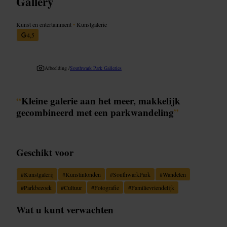
Gallery
Kunst en entertainment
•
Kunstgalerie
4,5
Afbeelding /
Southwark Park Galleries
“
Kleine galerie aan het meer, makkelijk
gecombineerd met een parkwandeling
”
Geschikt voor
#
Kunstgalerij
#
Kunstinlonden
#
SouthwarkPark
#
Wandelen
#
Parkbezoek
#
Cultuur
#
Fotografie
#
Familievriendelijk
Wat u kunt verwachten