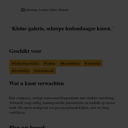
Afbeelding /
London Gallery Weekend
“
Kleine galerie, scherpe hedendaagse kunst.
”
Geschikt voor
#
Hedendaagsekunst
#
Galerie
#
Kunstuitleen
#
Cultuurtip
#
Oostlonden
#
Snellebezoek
Wat u kunt verwachten
Een compacte, rustige tentoonstellingsruimte met strakke inrichting.
Verwacht zorgvuldig samengestelde presentaties en nadruk op recent
werk. De opzet nodigt uit tot geconcentreerd kijken, niet tot lang
verblijven.
Plan uw bezoek