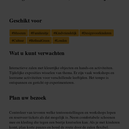
Geschikt voor
#
Museum
#
Familieuitje
#
Kindvriendelijk
#
Designvoorkinderen
#
Cultuur
#
BethnalGreen
#
Londen
Wat u kunt verwachten
Interactieve zalen met kleurrijke objecten en hands‑on activiteiten.
Tijdelijke exposities wisselen van thema. Er zijn vaak workshops en
leerzame activiteiten voor verschillende leeftijden. Het tempo is
ontspannen en gericht op experimenteren.
Plan uw bezoek
Controleer van tevoren welke tentoonstellingen en workshops lopen
en reserveer tickets als dat mogelijk is. Neem comfortabele schoenen
mee en kleding die tegen een beetje knutselen kan. Als je met kinderen
komt, plan korte pauzes en houd de route door de zalen flexibel.