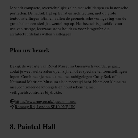
Je vindt compacte, overzichtelijke zalen met schilderijen en historische
portretten. De nadruk ligt op kunst en architectuur, niet op grote
tentoonstellingen. Binnen vallen de geometrische vormgeving van de
grote hal en een sierlijke wenteltrap op. Het bezoek is geschikt voor
wie van rustige, leerzame stops houdt en voor fotografen die
architectuurdetails willen vastleggen.
Plan uw bezoek
Bekijk de website van Royal Museums Greenwich voordat je gaat,
zodat je weet welke zalen open zijn en of er speciale tentoonstellingen
lopen. Combineer je bezoek met het nabijgelegen Cutty Sark of het
Nationaal Maritiem Museum als je meer tijd hebt. Neem een kleine tas
mee, controleer de fotoregels en houd rekening met
veiligheidscontroles bij drukte.
https://www.rmg.co.uk/queens-house
Romney Rd, London SE10 9NF, UK
Painted Hall