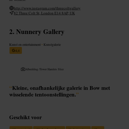
http://www.instagram.com/threecoltgallery
82 Three Colt St, London E14 8AP, UK
Nunnery Gallery
Kunst en entertainment
•
Kunstgalerie
4,4
Afbeelding /
Tower Hamlets Slice
“
Kleine, onafhankelijke galerie in Bow met
wisselende tentoonstellingen.
”
Geschikt voor