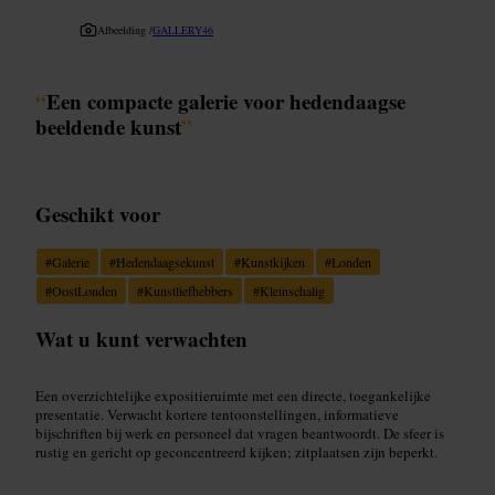
Afbeelding /
GALLERY46
“
Een compacte galerie voor hedendaagse
beeldende kunst
”
Geschikt voor
#
Galerie
#
Hedendaagsekunst
#
Kunstkijken
#
Londen
#
OostLonden
#
Kunstliefhebbers
#
Kleinschalig
Wat u kunt verwachten
Een overzichtelijke expositieruimte met een directe, toegankelijke
presentatie. Verwacht kortere tentoonstellingen, informatieve
bijschriften bij werk en personeel dat vragen beantwoordt. De sfeer is
rustig en gericht op geconcentreerd kijken; zitplaatsen zijn beperkt.