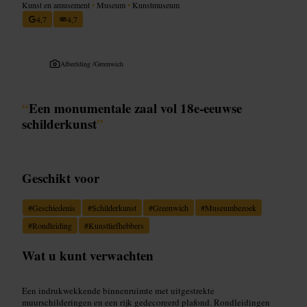
Kunst en amusement
•
Museum
•
Kunstmuseum
4,7
4,7
Afbeelding /
Greenwich
“
Een monumentale zaal vol 18e‑eeuwse
schilderkunst
”
Geschikt voor
#
Geschiedenis
#
Schilderkunst
#
Greenwich
#
Museumbezoek
#
Rondleiding
#
Kunstliefhebbers
Wat u kunt verwachten
Een indrukwekkende binnenruimte met uitgestrekte
muurschilderingen en een rijk gedecoreerd plafond. Rondleidingen