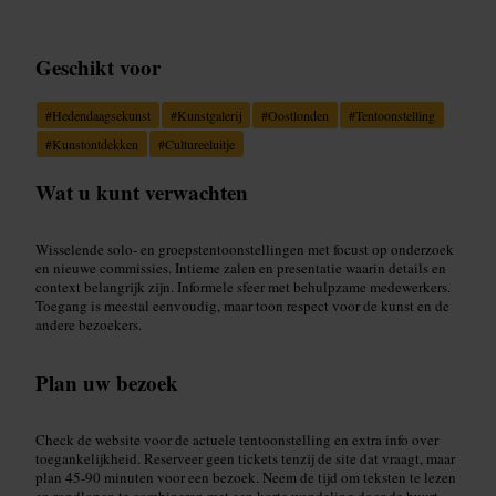
Geschikt voor
#
Hedendaagsekunst
#
Kunstgalerij
#
Oostlonden
#
Tentoonstelling
#
Kunstontdekken
#
Cultureeluitje
Wat u kunt verwachten
Wisselende solo- en groepstentoonstellingen met focust op onderzoek
en nieuwe commissies. Intieme zalen en presentatie waarin details en
context belangrijk zijn. Informele sfeer met behulpzame medewerkers.
Toegang is meestal eenvoudig, maar toon respect voor de kunst en de
andere bezoekers.
Plan uw bezoek
Check de website voor de actuele tentoonstelling en extra info over
toegankelijkheid. Reserveer geen tickets tenzij de site dat vraagt, maar
plan 45-90 minuten voor een bezoek. Neem de tijd om teksten te lezen
en rondlopen te combineren met een korte wandeling door de buurt.