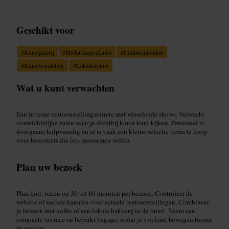
Geschikt voor
#
Kunstgalerij
#
Hedendaagsekunst
#
Cultuurinlonden
#
Kunstwandeling
#
Lokaalekunst
Wat u kunt verwachten
Een intieme tentoonstellingsruimte met wisselende shows. Verwacht
overzichtelijke zalen waar je dichtbij kunst kunt kijken. Personeel is
doorgaans hulpvaardig en er is vaak een kleine selectie items te koop
voor bezoekers die iets meenemen willen.
Plan uw bezoek
Plan kort: reken op 30 tot 60 minuten per bezoek. Controleer de
website of sociale kanalen voor actuele tentoonstellingen. Combineer
je bezoek met koffie of een lokale bakkerij in de buurt. Neem een
compacte tas mee en beperkt bagage, zodat je vrij kunt bewegen tussen
de werken.