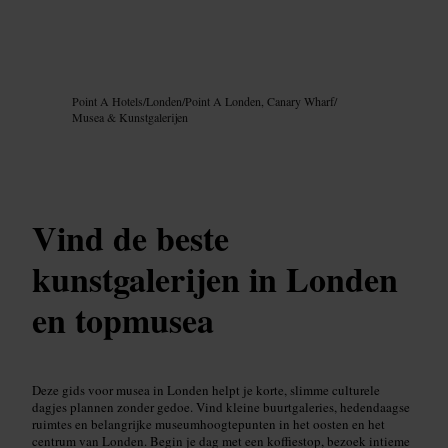
Afbeelding /
Google AI
Point A Hotels
/
Londen
/
Point A Londen, Canary Wharf
/
Musea & Kunstgalerijen
Vind de beste
kunstgalerijen in Londen
en topmusea
Deze gids voor musea in Londen helpt je korte, slimme culturele
dagjes plannen zonder gedoe. Vind kleine buurtgaleries, hedendaagse
ruimtes en belangrijke museumhoogtepunten in het oosten en het
centrum van Londen. Begin je dag met een koffiestop, bezoek intieme