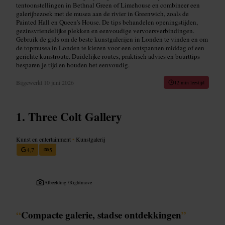
tentoonstellingen in Bethnal Green of Limehouse en combineer een
galerijbezoek met de musea aan de rivier in Greenwich, zoals de
Painted Hall en Queen's House. De tips behandelen openingstijden,
gezinsvriendelijke plekken en eenvoudige vervoersverbindingen.
Gebruik de gids om de beste kunstgalerijen in Londen te vinden en om
de topmusea in Londen te kiezen voor een ontspannen middag of een
gerichte kunstroute. Duidelijke routes, praktisch advies en buurttips
besparen je tijd en houden het eenvoudig.
Bijgewerkt
10 juni 2026
12 min leestijd
Three Colt Gallery
Kunst en entertainment
•
Kunstgalerij
4,7
5
Afbeelding /
Rightmove
“
Compacte galerie, stadse ontdekkingen
”