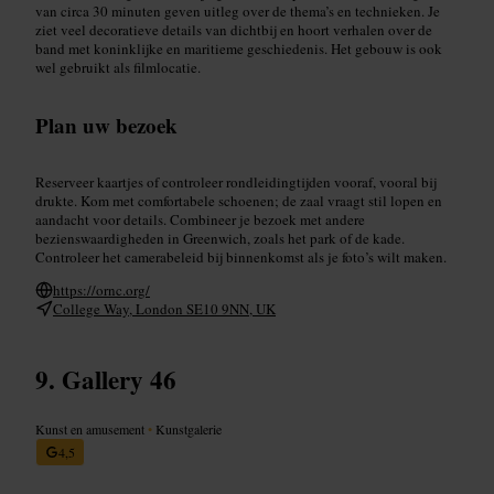
van circa 30 minuten geven uitleg over de thema’s en technieken. Je
ziet veel decoratieve details van dichtbij en hoort verhalen over de
band met koninklijke en maritieme geschiedenis. Het gebouw is ook
wel gebruikt als filmlocatie.
Plan uw bezoek
Reserveer kaartjes of controleer rondleidingtijden vooraf, vooral bij
drukte. Kom met comfortabele schoenen; de zaal vraagt stil lopen en
aandacht voor details. Combineer je bezoek met andere
bezienswaardigheden in Greenwich, zoals het park of de kade.
Controleer het camerabeleid bij binnenkomst als je foto’s wilt maken.
https://ornc.org/
College Way, London SE10 9NN, UK
Gallery 46
Kunst en amusement
•
Kunstgalerie
4,5