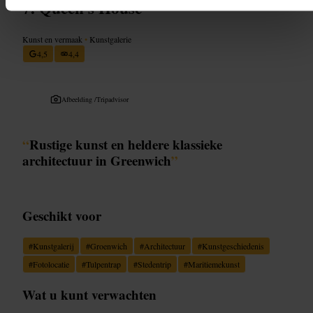
Queen's House
Kunst en vermaak
•
Kunstgalerie
4,5
4,4
Afbeelding /
Tripadvisor
“
Rustige kunst en heldere klassieke
architectuur in Greenwich
”
Geschikt voor
#
Kunstgalerij
#
Groenwich
#
Architectuur
#
Kunstgeschiedenis
#
Fotolocatie
#
Tulpentrap
#
Stedentrip
#
Maritiemekunst
Wat u kunt verwachten