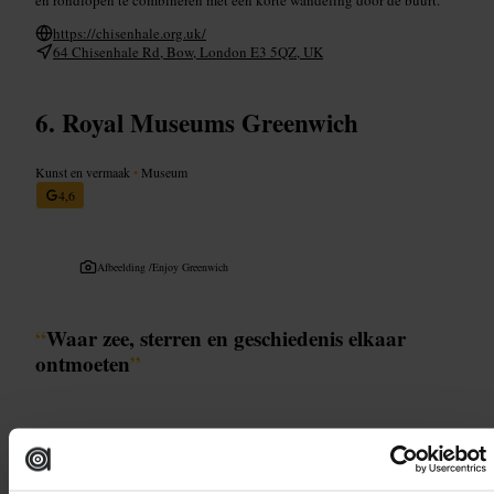
https://chisenhale.org.uk/
64 Chisenhale Rd, Bow, London E3 5QZ, UK
Royal Museums Greenwich
Kunst en vermaak
•
Museum
4,6
Afbeelding /
Enjoy Greenwich
“
Waar zee, sterren en geschiedenis elkaar
ontmoeten
”
Geschikt voor