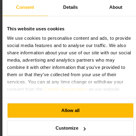
#
Maritiem
#
Astronomie
#
Geschiedenis
#
Cultuur
#
Gezinsuitje
Consent
Details
About
#
Greenwich
#
Wetenschap
Wat u kunt verwachten
This website uses cookies
Je vindt uitgebreide maritieme objecten, historische instrumenten en
We use cookies to personalise content and ads, to provide
tentoonstellingen over de rol van Greenwich in cartografie en
social media features and to analyse our traffic. We also
tijdmeting. Er zijn interactieve displays voor kinderen en verdiepende
share information about your use of our site with our social
zalen voor wie meer wil weten over wetenschap en navigatie.
media, advertising and analytics partners who may
combine it with other information that you’ve provided to
Plan uw bezoek
them or that they’ve collected from your use of their
services. You can at any time change or withdraw your
Koop waar mogelijk kaartjes van tevoren en bepaal welke delen je wilt
consent from the
Cookie Declaration
on our website.
zien, want de collectie beslaat meerdere gebouwen. Trek comfortabele
schoenen aan en neem tijd voor zowel de binnenruimtes als het
omliggende terrein. Een audio‑gids of een korte rondleiding helpt als
je weinig tijd hebt of dieper wil begrijpen wat je ziet.
Allow all
http://www.rmg.co.uk/
Romney Rd, London SE10 9NF, UK
Customize