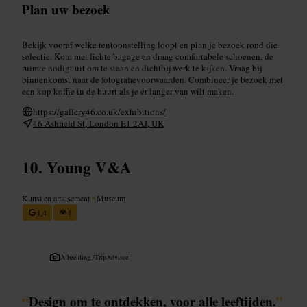
Plan uw bezoek
Bekijk vooraf welke tentoonstelling loopt en plan je bezoek rond die
selectie. Kom met lichte bagage en draag comfortabele schoenen, de
ruimte nodigt uit om te staan en dichtbij werk te kijken. Vraag bij
binnenkomst naar de fotografievoorwaarden. Combineer je bezoek met
een kop koffie in de buurt als je er langer van wilt maken.
https://gallery46.co.uk/exhibitions/
46 Ashfield St, London E1 2AJ, UK
Young V&A
Kunst en amusement
•
Museum
4,4
4
Afbeelding /
TripAdvisor
“
Design om te ontdekken, voor alle leeftijden.
”