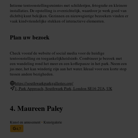
Intieme tentoonstellingsruimtes met schilderijen, fotografie en kleinere
installaties. De opstelling is overzichtelijk, waardoor je werk goed van
dichtbij kunt bekijken. Gezinnen en nieuwsgierige bezoekers vinden er
vaak kindvriendelijke stukken of interactieve elementen.
Plan uw bezoek
Check vooraf de website of social media voor de huidige
tentoonstelling en toegankelijkheidsinfo. Combineer je bezoek met
een wandeling rond het meer en een koffiepauze in het park. Neem een
jas mee, het kan winderig zijn aan het water. Ideaal voor een korte stop
tussen andere bezigheden.
https://southwarkparkgalleries.org/
1, Park Approach, Southwark Park, London SE16 2UA, UK
Maureen Paley
Kunst en amusement
•
Kunstgalerie
4,7