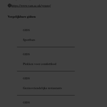
https://www.vam.ac.uk/young/
Vergelijkbare gidsen
GIDS
Sportbars
GIDS
Plekken voor comfortfood
GIDS
Gezinsvriendelijke restaurants
GIDS