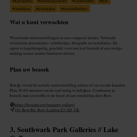
#
Kunstgalerij
#
Hedendaagsekunst
#
Lokalecultuur
#
Bow
#
Ontdekken
#
Kunstkijken
#
Kunstliefhebbers
Wat u kunt verwachten
Wisselende tentoonstellingen in een compacte ruimte. Verwacht
wisselende presentaties: schilderijen, fotografie en installaties. De
opzet is laagdrempelig, geschikt voor een kort bezoek of een rustige
middag tussen andere buurtactiviteiten.
Plan uw bezoek
Bekijk vooraf de actuele tentoonstelling online of via sociale kanalen.
Plan 30-60 minuten om de zaal rustig te bekijken. Combineer je
bezoek met een koffie in de buurt of een wandeling door Bow.
https://bowarts.org/nunnery-gallery/
181 Bow Rd, Bow, London E3 2SJ, UK
Southwark Park Galleries // Lake