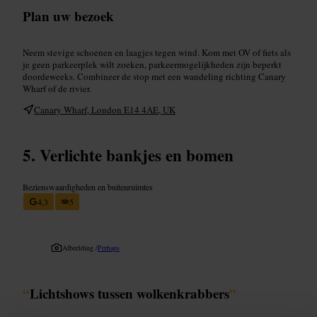
Plan uw bezoek
Neem stevige schoenen en laagjes tegen wind. Kom met OV of fiets als
je geen parkeerplek wilt zoeken, parkeermogelijkheden zijn beperkt
doordeweeks. Combineer de stop met een wandeling richting Canary
Wharf of de rivier.
Canary Wharf, London E14 4AE, UK
Verlichte bankjes en bomen
Bezienswaardigheden en buitenruimtes
4,3
5
Afbeelding /
Perhaps
“
Lichtshows tussen wolkenkrabbers
”