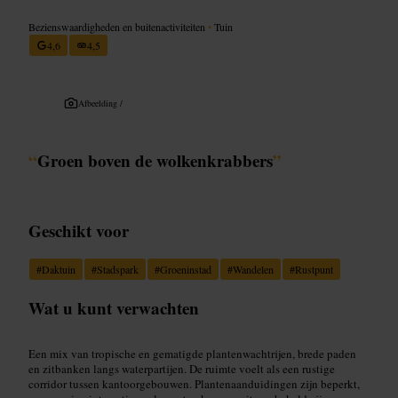
Bezienswaardigheden en buitenactiviteiten
•
Tuin
4,6
4,5
Afbeelding /
“
Groen boven de wolkenkrabbers
”
Geschikt voor
#
Daktuin
#
Stadspark
#
Groeninstad
#
Wandelen
#
Rustpunt
Wat u kunt verwachten
Een mix van tropische en gematigde plantenwachtrijen, brede paden
en zitbanken langs waterpartijen. De ruimte voelt als een rustige
corridor tussen kantoorgebouwen. Plantenaanduidingen zijn beperkt,