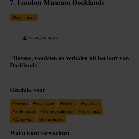
London Museum Docklands
4,6
4,5
Afbeelding /
Buildington
“
Havens, vondsten en verhalen uit het hart van
Docklands
”
Geschikt voor
#
Museum
#
Geschiedenis
#
Maritiem
#
Familieuitje
#
Gratistoegang
#
Oorlogsgeschiedenis
#
Slavenhandel
#
Canarywharf
#
Riviervondsten
Wat u kunt verwachten