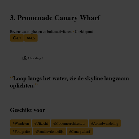
Promenade Canary Wharf
Bezienswaardigheden en buitenactiviteiten
•
Uitzichtpunt
4,7
4,5
Afbeelding /
“
Loop langs het water, zie de skyline langzaam
oplichten.
”
Geschikt voor
#
Wandelen
#
Uitzicht
#
Modernearchitectuur
#
Avondwandeling
#
Fotografie
#
Familievriendelijk
#
Canarywharf