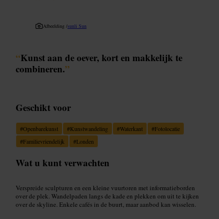
Afbeelding /
sunli Sun
“
Kunst aan de oever, kort en makkelijk te
combineren.
”
Geschikt voor
#
Openbarekunst
#
Kunstwandeling
#
Waterkant
#
Fotolocatie
#
Familievriendelijk
#
Londen
Wat u kunt verwachten
Verspreide sculpturen en een kleine vuurtoren met informatieborden
over de plek. Wandelpaden langs de kade en plekken om uit te kijken
over de skyline. Enkele cafés in de buurt, maar aanbod kan wisselen.