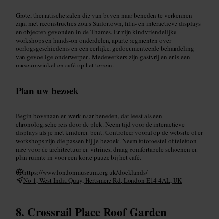
Grote, thematische zalen die van boven naar beneden te verkennen
zijn, met reconstructies zoals Sailortown, film- en interactieve displays
en objecten gevonden in de Thames. Er zijn kindvriendelijke
workshops en hands-on onderdelen, aparte segmenten over
oorlogsgeschiedenis en een eerlijke, gedocumenteerde behandeling
van gevoelige onderwerpen. Medewerkers zijn gastvrij en er is een
museumwinkel en café op het terrein.
Plan uw bezoek
Begin bovenaan en werk naar beneden, dat leest als een
chronologische reis door de plek. Neem tijd voor de interactieve
displays als je met kinderen bent. Controleer vooraf op de website of er
workshops zijn die passen bij je bezoek. Neem fototoestel of telefoon
mee voor de architectuur en vitrines, draag comfortabele schoenen en
plan ruimte in voor een korte pauze bij het café.
https://www.londonmuseum.org.uk/docklands/
No 1, West India Quay, Hertsmere Rd, London E14 4AL, UK
Crossrail Place Roof Garden