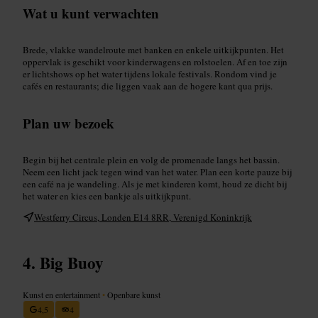
Wat u kunt verwachten
Brede, vlakke wandelroute met banken en enkele uitkijkpunten. Het
oppervlak is geschikt voor kinderwagens en rolstoelen. Af en toe zijn
er lichtshows op het water tijdens lokale festivals. Rondom vind je
cafés en restaurants; die liggen vaak aan de hogere kant qua prijs.
Plan uw bezoek
Begin bij het centrale plein en volg de promenade langs het bassin.
Neem een licht jack tegen wind van het water. Plan een korte pauze bij
een café na je wandeling. Als je met kinderen komt, houd ze dicht bij
het water en kies een bankje als uitkijkpunt.
Westferry Circus, Londen E14 8RR, Verenigd Koninkrijk
Big Buoy
Kunst en entertainment
•
Openbare kunst
4,5
4