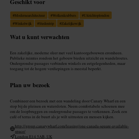
Geschikt voor
#
Modernearchitectuur
#
Wolkenkrabbers
#
Uitzichtoplondon
#
Winkelwijk
#
Stedentrip
#
Zakelijkewijk
Wat u kunt verwachten
Een zakelijke, moderne sfeer met veel kantoorgebouwen eromheen.
Publieke ruimtes rondom het gebouw bieden uitzicht en wandelroutes.
Ondergrondse passages verbinden winkels en eetgelegenheden, maar
toegang tot de hogere verdiepingen is meestal beperkt.
Plan uw bezoek
Combineer een bezoek met een wandeling door Canary Wharf en een
stop bij de pleinen en watersloten. Neem comfortabele schoenen mee
om de loopbruggen en ondergrondse passages te verkennen. Zoek een
café of terras in de buurt als je wilt uitrusten en mensen kijken.
http://group.canarywharf.com/leasing/one-canada-square-available-
space/
London E14 5AB, UK