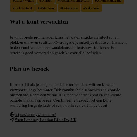
#
Lichtfestival
#
Waterfront
#
Fotolocatie
#
Zakenreis
Wat u kunt verwachten
Je vindt brede promenades langs het water, strakke architectuur en
plekken om even te zitten. Overdag zie je zakelijke drukte en forenzen,
in de avond komen meer wandelaars en lichtshows tot leven. Het
terrein is goed verzorgd en geschikt voor alle leeftijden.
Plan uw bezoek
Kom op tijd als je een goede plek voor het licht wilt, en kies een
viewpoint langs het water. Trek comfortabele schoenen aan voor de
promenade. Neem een warme laag mee voor de avond en een kleine
paraplu bij kans op regen. Combineer je bezoek met een korte
wandeling langs de kade of een stop in een café in de buurt.
https://canarywharf.com/
Wren Landing, London E14 4DA, UK