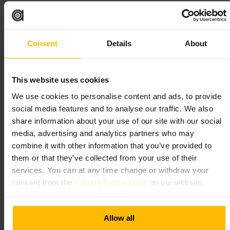
Geschikt voor
Consent
Details
About
#
WinterLights
#
CanaryWharf
#
Lichtkunst
#
Avondwandeling
#
Fotolocatie
#
Gezinsuitje
Wat u kunt verwachten
This website uses cookies
We use cookies to personalise content and ads, to provide
Een route met statische en bewegende lichtinstallaties. Soms hangt er
social media features and to analyse our traffic. We also
mist boven het water, waardoor kleuren extra reflecteren. Je loopt langs
share information about your use of our site with our social
pleinen, promenades en dokken. Er zijn plekken om te zitten,
media, advertising and analytics partners who may
foodtrucks en duidelijke routeborden. De sfeer is urban en ontspannen,
met veel mensen die foto’s maken.
combine it with other information that you’ve provided to
them or that they’ve collected from your use of their
Plan uw bezoek
services. You can at any time change or withdraw your
consent from the
Cookie Declaration
on our website.
Pak bij binnenkomst een routekaart of open de evenement-app. Trek
warme, waterdichte kleding aan en comfortabele schoenen. Plan korte
pauzes bij foodtrucks of cafés. Ga doordacht te werk: volg de borden en
Allow all
laat ruimte voor andere bezoekers bij populaire installaties.