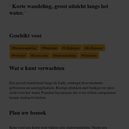
“
Korte wandeling, groot uitzicht langs het
water.
”
Geschikt voor
#
Havenwandeling
#
Waterkant
#
Uitkijkpunt
#
Koffiepauze
#
Fotospot
#
Gezinsuitje
#
Stadswandeling
#
Fietsroute
Wat u kunt verwachten
Een paved wandelpad langs de kade, omringd door moderne
gebouwen en aanlegplaatsen. Rustige plekken met bankjes en open
zicht over het water. Populair bij mensen die even willen ontspannen
tussen stadsactiviteiten.
Plan uw bezoek
Kom voor een korte stop tijdens een stadswandeling. Neem een