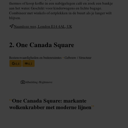
thermos of koop koffie in een nabijgelegen café en zoek een bankje
aan het water. Geschikt voor kinderwagens en lichte bagage.
Combineer met winkels of eetplekken in de buurt als je langer wilt
blijven.
Naamloze weg, London E14 4AL, UK
One Canada Square
Bezienswaardigheden en buitenruimtes
•
Gebouw / Structuur
4,4
4,1
Afbeelding /
Rightmove
“
One Canada Square: markante
wolkenkrabber met moderne lijnen
”