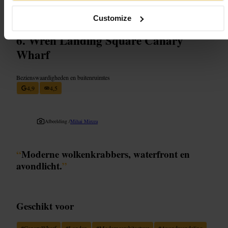
One Canada Square, London E14 5AP, UK
Customize
Wren Landing Square Canary
Wharf
Bezienswaardigheden en buitenruimtes
4,9
4,5
Afbeelding /
Mihai Mircea
“
Moderne wolkenkrabbers, waterfront en
avondlicht.
”
Geschikt voor
#
CanaryWharf
#
Londen
#
Modernearchitectuur
#
Avondwandeling