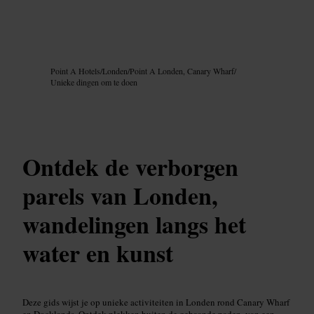
Afbeelding /
Google AI
Point A Hotels
/
Londen
/
Point A Londen, Canary Wharf
/
Unieke dingen om te doen
Ontdek de verborgen
parels van Londen,
wandelingen langs het
water en kunst
Deze gids wijst je op unieke activiteiten in Londen rond Canary Wharf
en Docklands. Ontdek plekken buiten de gebaande paden, van een