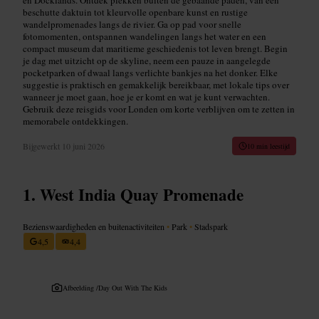
beschutte daktuin tot kleurvolle openbare kunst en rustige
wandelpromenades langs de rivier. Ga op pad voor snelle
fotomomenten, ontspannen wandelingen langs het water en een
compact museum dat maritieme geschiedenis tot leven brengt. Begin
je dag met uitzicht op de skyline, neem een pauze in aangelegde
pocketparken of dwaal langs verlichte bankjes na het donker. Elke
suggestie is praktisch en gemakkelijk bereikbaar, met lokale tips over
wanneer je moet gaan, hoe je er komt en wat je kunt verwachten.
Gebruik deze reisgids voor Londen om korte verblijven om te zetten in
memorabele ontdekkingen.
Bijgewerkt
10 juni 2026
10 min leestijd
West India Quay Promenade
Bezienswaardigheden en buitenactiviteiten
•
Park
•
Stadspark
4,5
4,4
Afbeelding /
Day Out With The Kids