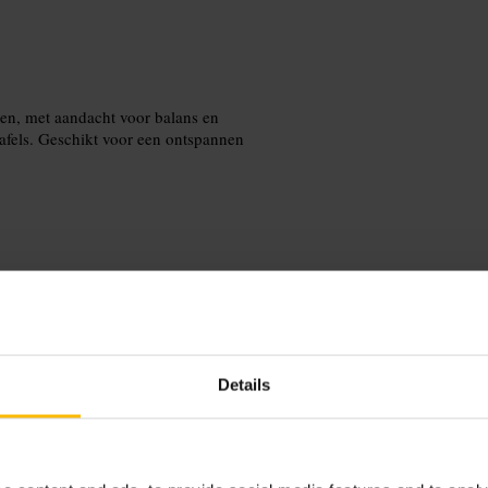
ren, met aandacht voor balans en
tafels. Geschikt voor een ontspannen
t tijdens drukke avonden. Vraag de
ed je smart-casual voor een nette maar
Details