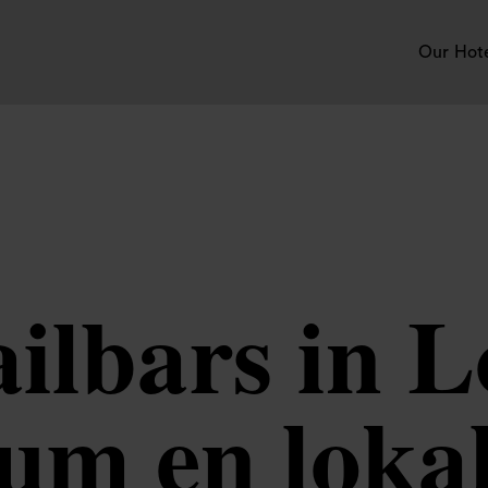
Our Hot
ilbars in 
um en lokal