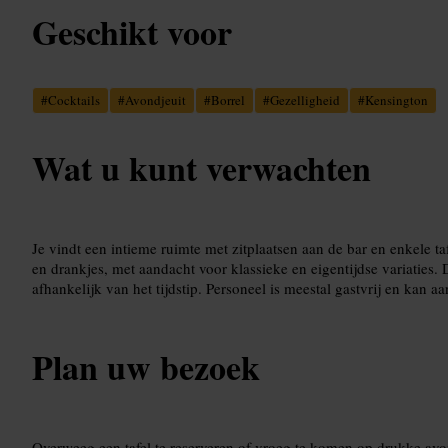
Geschikt voor
#
Cocktails
#
Avondjeuit
#
Borrel
#
Gezelligheid
#
Kensington
Wat u kunt verwachten
Je vindt een intieme ruimte met zitplaatsen aan de bar en enkele taf
en drankjes, met aandacht voor klassieke en eigentijdse variaties. 
afhankelijk van het tijdstip. Personeel is meestal gastvrij en kan 
Plan uw bezoek
Overweeg een tafel te reserveren of vroeg te komen op drukke avo