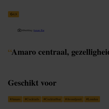
4,9
Afbeelding /
Amaro Bar
“
Amaro centraal, gezellighei
Geschikt voor
#
Amaro
#
Cocktails
#
Cocktailbar
#
Avondjeuit
#
Londen