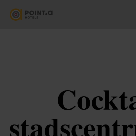
Cockta
stadscentr