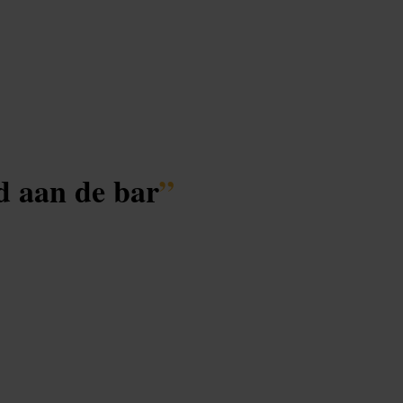
d aan de bar
”