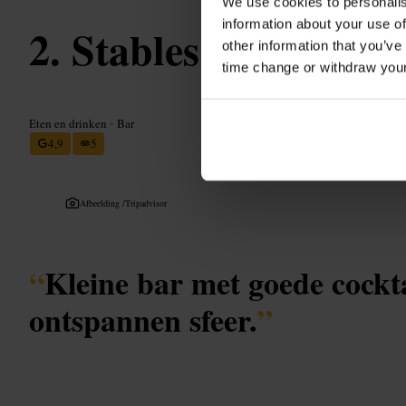
We use cookies to personalis
information about your use of
Stables Bar
other information that you’ve
time change or withdraw you
Eten en drinken
•
Bar
4,9
5
Afbeelding /
Tripadvisor
“
Kleine bar met goede cockta
ontspannen sfeer.
”