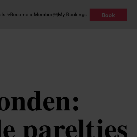
els
Become a Member
My Bookings
Book
Londen:
e pareltjes