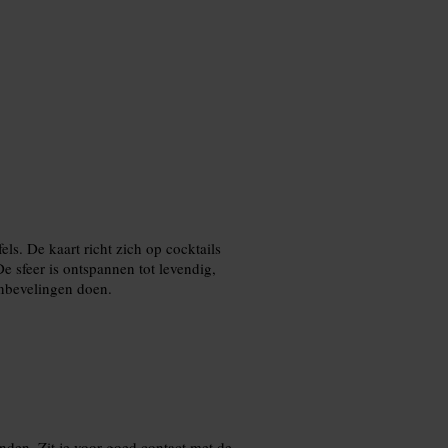
els. De kaart richt zich op cocktails
De sfeer is ontspannen tot levendig,
aanbevelingen doen.
nden. Zit je voor goed contact met de