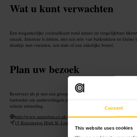
Wat u kunt verwachten
Een toegankelijke cocktailkaart rond amaro en vergelijkbare likeu
smaak. Interieur is intiem, met een mix van barkrukken en kleine 
drankje met vrienden, een date of een zakelijke borrel.
Plan uw bezoek
Reserveer als je met een groep komt of als je een rustige plek wil
bartender om aanbevelingen als je niet zeker weet wat je wilt. Kle
relaxte uitstraling.
Consent
http://www.amarobar.co.uk/
15 Kensington High St, London W8 5NP, UK
This website uses cookies