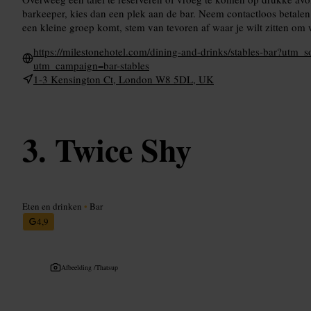
barkeeper, kies dan een plek aan de bar. Neem contactloos betalen
een kleine groep komt, stem van tevoren af waar je wilt zitten o
https://milestonehotel.com/dining-and-drinks/stables-bar?u
utm_campaign=bar-stables
1-3 Kensington Ct, London W8 5DL, UK
Twice Shy
Eten en drinken
•
Bar
4,9
Afbeelding /
Thatsup