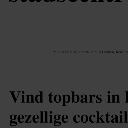
Afbeelding /
Google AI
Point A Hotels
/
Londen
/
Point A Londen, Kensin
Vind topbars in
gezellige cocktai