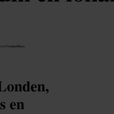
Cocktailbars
gton
/
 Londen,
ls en