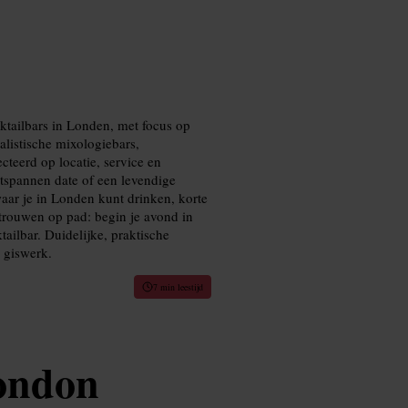
cktailbars in Londen, met focus op
listische mixologiebars,
cteerd op locatie, service en
tspannen date of een levendige
waar je in Londen kunt drinken, korte
ertrouwen op pad: begin je avond in
ailbar. Duidelijke, praktische
 giswerk.
7 min leestijd
ondon