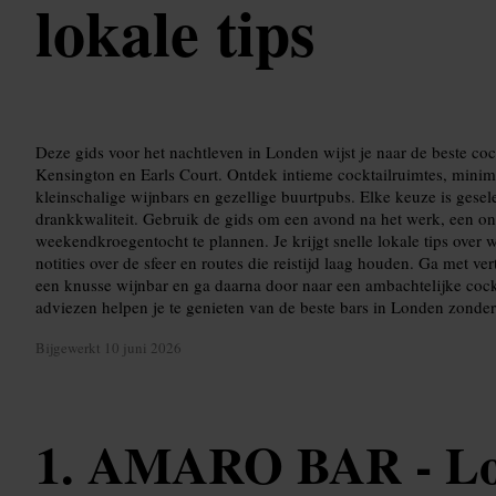
lokale tips
Deze gids voor het nachtleven in Londen wijst je naar de beste co
Kensington en Earls Court. Ontdek intieme cocktailruimtes, minima
kleinschalige wijnbars en gezellige buurtpubs. Elke keuze is gesele
drankkwaliteit. Gebruik de gids om een avond na het werk, een on
weekendkroegentocht te plannen. Je krijgt snelle lokale tips over 
notities over de sfeer en routes die reistijd laag houden. Ga met v
een knusse wijnbar en ga daarna door naar een ambachtelijke cockt
adviezen helpen je te genieten van de beste bars in Londen zonder
Bijgewerkt
10 juni 2026
AMARO BAR - L