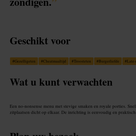
zondigen.
”
Geschikt voor
#
Gezelligeten
#
Cheatmaaltijd
#
Troosteten
#
Burgerliefde
#
Late-
Wat u kunt verwachten
Een no-nonsense menu met stevige smaken en royale porties. Snell
zitplaatsen dicht op elkaar. De inrichting is eenvoudig en praktisc
Plan uw bezoek