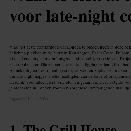
voor late-night 
Vind het beste comfortfood dat Londen te bieden heeft in deze b
belichten plekken in de buurt in Kensington, Earl's Court, Fulham
klassiekers, uitgesproken burgers, ambachtelijke noedels en Parijs
zich op de essentiële elementen: centrale ligging, vriendelijke be
Aantekeningen over openingsuren, vervoer en zitplaatsen maken 
om late-night hapjes, snelle maaltijden aan de balie of ontspannen 
Geschikt voor alleeneters, vrienden en gezinnen. Deze eetgids vo
je moet eten in Londen voor een zorgeloze, bevredigende maaltijd
Bijgewerkt
10 juni 2026
The Grill House