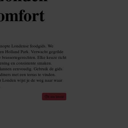
comfort
eknopte Londense foodgids. We
 en Holland Park. Verwacht gegrilde
e brasseriegerechten. Elke keuze richt
diening en consistente smaken.
plannen eenvoudig. Gebruik de gids
diners met een terras te vinden.
or Londen wijst je de weg naar waar
.
8 min leestijd