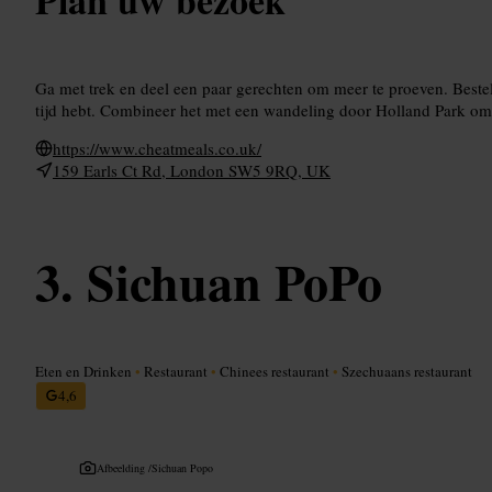
Ga met trek en deel een paar gerechten om meer te proeven. Bestel 
tijd hebt. Combineer het met een wandeling door Holland Park om j
https://www.cheatmeals.co.uk/
159 Earls Ct Rd, London SW5 9RQ, UK
Sichuan PoPo
Eten en Drinken
•
Restaurant
•
Chinees restaurant
•
Szechuaans restaurant
4,6
Afbeelding /
Sichuan Popo