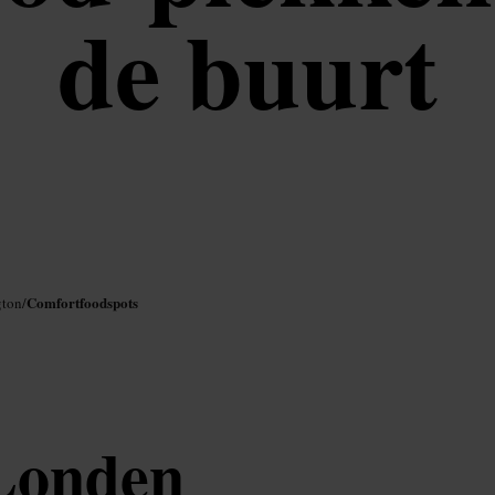
de buurt
Comfortfoodspots
gton
/
 Londen