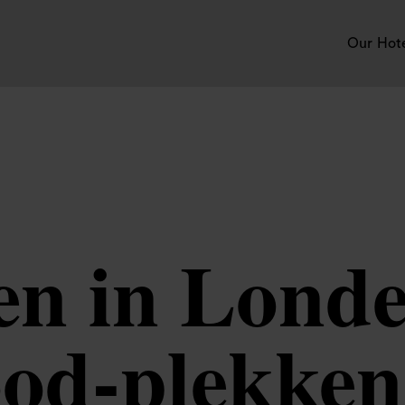
Our Hot
en in Londe
od-plekken 