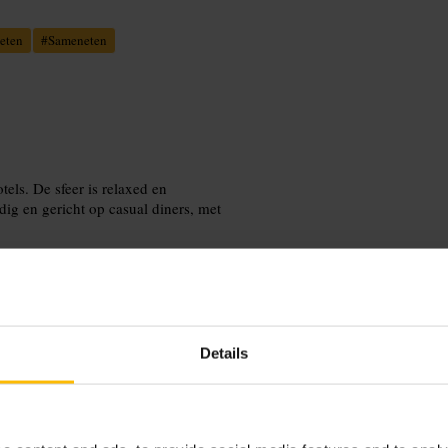
eten
#
Sameneten
els. De sfeer is relaxed en
dig en gericht op casual diners, met
Details
el voor meerdere personen kun je om
aken te proberen, en geef
k bij de bar of bij de open keuken