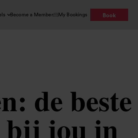
els
Become a Member
My Bookings
Book
n: de beste
bij jou in