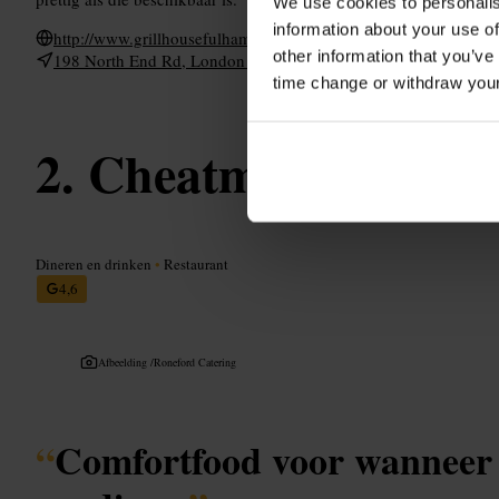
We use cookies to personalis
information about your use of
http://www.grillhousefulham.co.uk/
other information that you’ve
198 North End Rd, London W14 9NX, UK
time change or withdraw you
Cheatmeals Earls 
Dineren en drinken
•
Restaurant
4,6
Afbeelding /
Roneford Catering
“
Comfortfood voor wanneer j