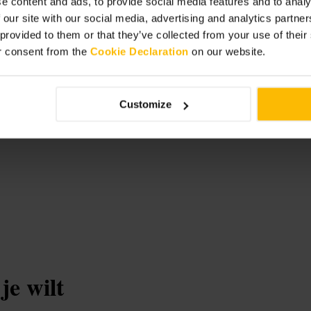
e content and ads, to provide social media features and to analy
 our site with our social media, advertising and analytics partn
 provided to them or that they’ve collected from your use of thei
r consent from the
Cookie Declaration
on our website.
Court
Customize
e wilt