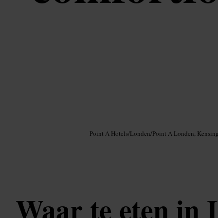
Afbeelding /
Google AI
Point A Hotels
/
Londen
/
Point A Londen, Kensin
Waar te eten in