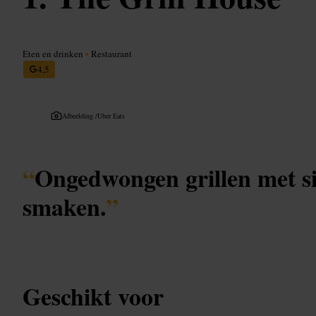
Eten en drinken
•
Restaurant
4,5
Afbeelding /
Uber Eats
“
Ongedwongen grillen met s
smaken.
”
Geschikt voor