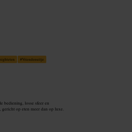
nighteten
#
Vriendenuitje
e bediening, losse sfeer en
h, gericht op eten meer dan op luxe.