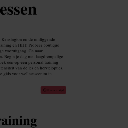
lessen
 op Kensington en de omliggende
aining en HIIT. Probeer boutique
age vooruitgang. Ga naar
en. Begin je dag met laagdrempelige
boek één-op-één personal training
tensiteit van de les en herstelopties,
e gids voor wellnesscentra in
11 min leestijd
raining