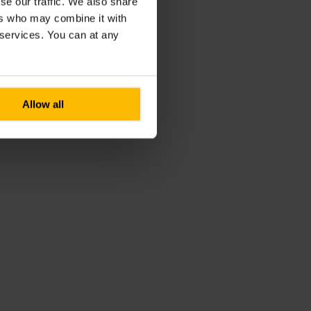
se our traffic. We also share
ers who may combine it with
r services. You can at any
Allow all