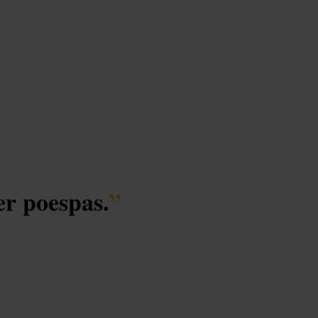
er poespas.
”