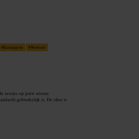
#
Kensington
#
Workout
 de sessies op jouw niveau
ndacht gebruikelijk is. De sfeer is