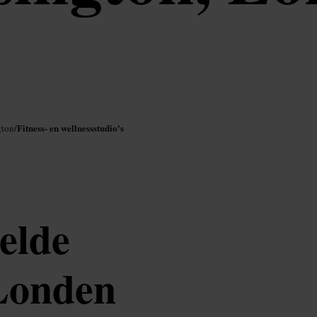
Fitness- en wellnessstudio's
gton
/
elde
 Londen