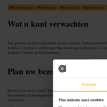
#
Personaltraining
#
Privétraining
#
Fitnessstudio
#
Krachttraining
Wat u kunt verwachten
Een gerichte workout afgestemd op jouw doelen. Trainergerichte 
techniek. Compacte studioomgeving zonder grote fitnessvloer. Ges
koppels of kleine groepstrainingen.
Plan uw bezoek
Consent
Reserveer je sessie vooraf. Kom in geschikte sportkleding en ne
bij aankomst je trainingsdoelen en eventuele blessures door. Vraag 
eerst komt.
This website uses cookies