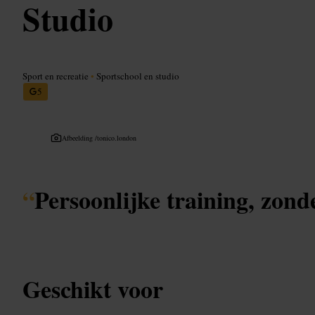
Studio
Sport en recreatie
•
Sportschool en studio
5
Afbeelding /
tonico.london
“
Persoonlijke training, zond
Geschikt voor