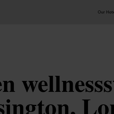
Our Hot
en wellnesss
sington, Lo