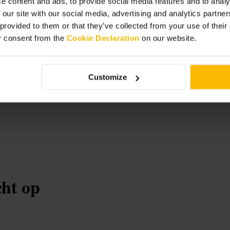
e content and ads, to provide social media features and to analy
 our site with our social media, advertising and analytics partn
 provided to them or that they’ve collected from your use of thei
r consent from the
Cookie Declaration
on our website.
udio
Customize
cht op