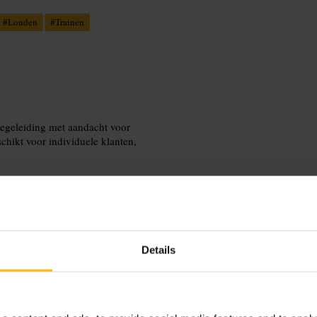
#
Londen
#
Trainen
begeleiding met aandacht voor
chikt voor individuele klanten,
Details
em een handdoek en water mee. Geef
naar een korte intake als je voor het