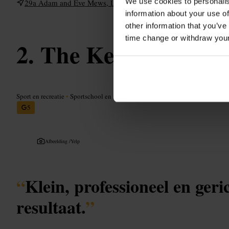
We use cookies to personalis
29a Adam and Eve Mews, London W8 6UG, UK
information about your use of
other information that you’ve
time change or withdraw you
The Kensington St
Sport en recreatie
•
Sportschool en studio
5
Afbeelding /
Yelp
“
Klein, professioneel en geri
resultaat.
”