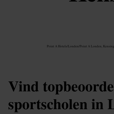
Afbeelding /
Google AI
Point A Hotels
/
Londen
/
Point A Londen, Kensin
Vind topbeoorde
sportscholen in