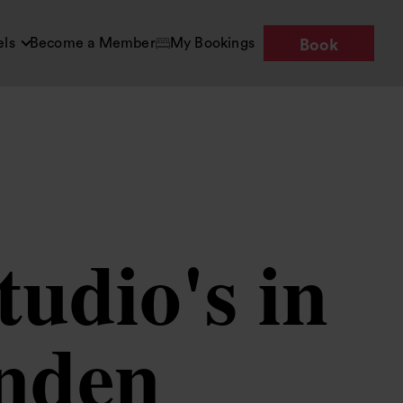
els
Become a Member
My Bookings
Book
tudio's in
nden