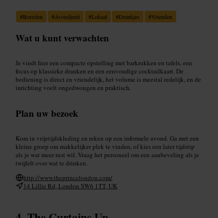
#
Borrelen
#
Avondjeuit
#
Lokaal
#
Drankjes
#
Vrienden
Wat u kunt verwachten
Je vindt hier een compacte opstelling met barkrukken en tafels, een
focus op klassieke dranken en een eenvoudige cocktailkaart. De
bediening is direct en vriendelijk, het volume is meestal redelijk, en de
inrichting voelt ongedwongen en praktisch.
Plan uw bezoek
Kom in vrijetijdskleding en reken op een informele avond. Ga met een
kleine groep om makkelijker plek te vinden, of kies een later tijdstip
als je wat meer rust wil. Vraag het personeel om een aanbeveling als je
twijfelt over wat te drinken.
http://www.theprincelondon.com/
14 Lillie Rd, London SW6 1TT, UK
The Curtains Up