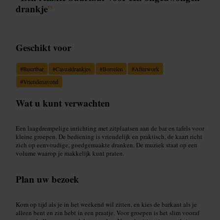
drankje
”
Geschikt voor
#
Buurtbar
#
Casualdrankjes
#
Borrelen
#
Afterwork
#
Vriendenavond
Wat u kunt verwachten
Een laagdrempelige inrichting met zitplaatsen aan de bar en tafels voor
kleine groepen. De bediening is vriendelijk en praktisch, de kaart richt
zich op eenvoudige, goedgemaakte dranken. De muziek staat op een
volume waarop je makkelijk kunt praten.
Plan uw bezoek
Kom op tijd als je in het weekend wil zitten, en kies de barkant als je
alleen bent en zin hebt in een praatje. Voor groepen is het slim vooraf