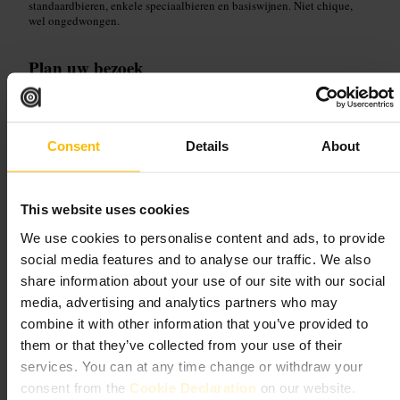
standaardbieren, enkele speciaalbieren en basiswijnen. Niet chique,
wel ongedwongen.
Plan uw bezoek
Kom iets eerder als je zeker wilt zitten, vooral bij belangrijke
wedstrijden. Geschikt voor solo-drink, koppels, vriendengroepen en
informele zakelijke borrels. Combineer met een wandeling door de
Consent
Details
About
buurt als je nog wat wilt doen voor of na je bezoek. Vraag het
personeel naar een aanrader als je twijfelt over wat te kiezen.
http://www.socialpubandkitchen.co.uk/famous-three-kings-west-ke
This website uses cookies
nsington?utm_source=gmb&utm_medium=organic&utm_campaig
n=homepage
We use cookies to personalise content and ads, to provide
171 North End Rd, London W14 9AE, UK
social media features and to analyse our traffic. We also
share information about your use of our site with our social
Devonshire Arms Kensington
media, advertising and analytics partners who may
combine it with other information that you’ve provided to
them or that they’ve collected from your use of their
4,4
services. You can at any time change or withdraw your
consent from the
Cookie Declaration
on our website.