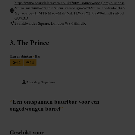
https://www.scarsdaletavern.co.uk/?utm_source=googlemybusiness
&utm_medium=organic&utm_campaign=yext&utm_content=P146
&y_source=1_MTIyMzcwMzktNzE1LWxvY2F0aW9uLndlYnNpd
GU%3D
23a Edwardes Square, London W8 6HE, UK
The Prince
Eten en drinken
•
Bar
4,2
2,8
Afbeelding /
Tripadvisor
“
Een ontspannen buurtbar voor een
ongedwongen borrel
”
Geschikt voor