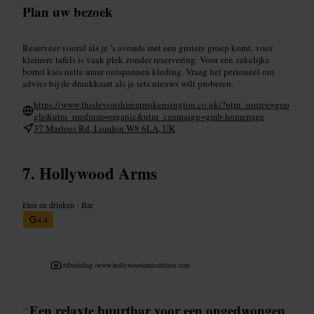
Plan uw bezoek
Reserveer vooral als je ’s avonds met een grotere groep komt, voor
kleinere tafels is vaak plek zonder reservering. Voor een zakelijke
borrel kies nette maar ontspannen kleding. Vraag het personeel om
advies bij de drankkaart als je iets nieuws wilt proberen.
https://www.thedevonshirearmskensington.co.uk/?utm_source=goo
gle&utm_medium=organic&utm_campaign=gmb-homepage
37 Marloes Rd, London W8 6LA, UK
Hollywood Arms
Eten en drinken
•
Bar
4,4
Afbeelding /
www.hollywoodarmschelsea.com
“
Een relaxte buurtbar voor een ongedwongen