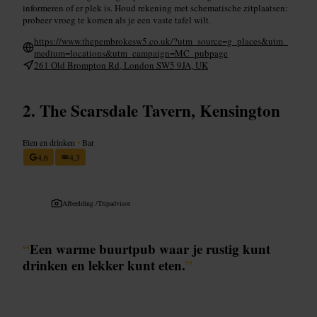
informeren of er plek is. Houd rekening met schematische zitplaatsen:
probeer vroeg te komen als je een vaste tafel wilt.
https://www.thepembrokesw5.co.uk/?utm_source=g_places&utm_
medium=locations&utm_campaign=MC_pubpage
261 Old Brompton Rd, London SW5 9JA, UK
The Scarsdale Tavern, Kensington
Eten en drinken
•
Bar
4,6
4,3
Afbeelding /
Tripadvisor
“
Een warme buurtpub waar je rustig kunt
drinken en lekker kunt eten.
”