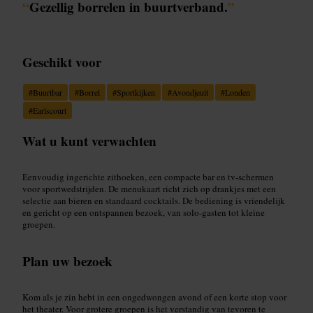
“
Gezellig borrelen in buurtverband.
”
Geschikt voor
#
Buurtbar
#
Borrel
#
Sportkijken
#
Avondjeuit
#
Londen
#
Earlscourt
Wat u kunt verwachten
Eenvoudig ingerichte zithoeken, een compacte bar en tv-schermen
voor sportwedstrijden. De menukaart richt zich op drankjes met een
selectie aan bieren en standaard cocktails. De bediening is vriendelijk
en gericht op een ontspannen bezoek, van solo-gasten tot kleine
groepen.
Plan uw bezoek
Kom als je zin hebt in een ongedwongen avond of een korte stop voor
het theater. Voor grotere groepen is het verstandig van tevoren te