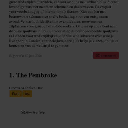
grote wedstrijden uitzenden, van knusse pubs met ambachtelijk bier tot
levendige bars met meerdere schermen en dakterrassen. Ga eropuit
voor voetbal, rugby of internationale fixtures. Kies een bar met
betrouwbare schermen en snelle bediening voor een ontspannen
avond. Verwacht duidelijke tips over piekuren, reserveren en
zitplaatsen voor groepen of solobezoekers. Of je nu op zoek bent naar
de beste sportbars in Londen voor sfeer, de best beoordeelde sportpubs
in Londen voor wedstrijdkijken, of praktische adviezen over waar je
live sport in Londen kunt bekijken, deze gids helpt je kiezen, op tijd te
komen en van de wedstrijd te genieten.
Bijgewerkt
10 juni 2026
11 min leestijd
The Pembroke
Dineren en drinken
•
Bar
4,2
4
Afbeelding /
Yelp