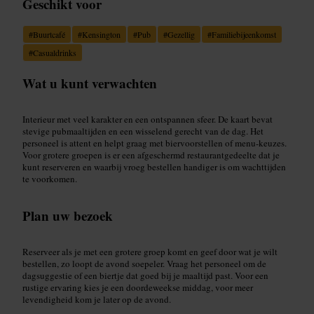
Geschikt voor
#
Buurtcafé
#
Kensington
#
Pub
#
Gezellig
#
Familiebijeenkomst
#
Casualdrinks
Wat u kunt verwachten
Interieur met veel karakter en een ontspannen sfeer. De kaart bevat
stevige pubmaaltijden en een wisselend gerecht van de dag. Het
personeel is attent en helpt graag met biervoorstellen of menu-keuzes.
Voor grotere groepen is er een afgeschermd restaurantgedeelte dat je
kunt reserveren en waarbij vroeg bestellen handiger is om wachttijden
te voorkomen.
Plan uw bezoek
Reserveer als je met een grotere groep komt en geef door wat je wilt
bestellen, zo loopt de avond soepeler. Vraag het personeel om de
dagsuggestie of een biertje dat goed bij je maaltijd past. Voor een
rustige ervaring kies je een doordeweekse middag, voor meer
levendigheid kom je later op de avond.