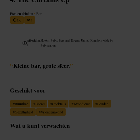
Eten en drinken
•
Bar
4,6
4
Afbeelding
Hotels, Pubs, Bars and Taverns United Kingdom-wide by
/
Publocation
“
Kleine bar, grote sfeer.
”
Geschikt voor
#
Buurtbar
#
Borrel
#
Cocktails
#
Avondjeuit
#
Londen
#
Gezelligheid
#
Vriendenavond
Wat u kunt verwachten