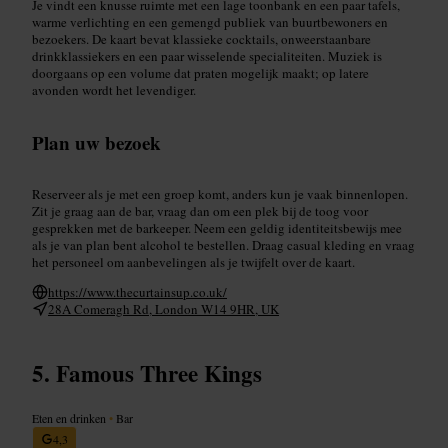
Je vindt een knusse ruimte met een lage toonbank en een paar tafels,
warme verlichting en een gemengd publiek van buurtbewoners en
bezoekers. De kaart bevat klassieke cocktails, onweerstaanbare
drinkklassiekers en een paar wisselende specialiteiten. Muziek is
doorgaans op een volume dat praten mogelijk maakt; op latere
avonden wordt het levendiger.
Plan uw bezoek
Reserveer als je met een groep komt, anders kun je vaak binnenlopen.
Zit je graag aan de bar, vraag dan om een plek bij de toog voor
gesprekken met de barkeeper. Neem een geldig identiteitsbewijs mee
als je van plan bent alcohol te bestellen. Draag casual kleding en vraag
het personeel om aanbevelingen als je twijfelt over de kaart.
https://www.thecurtainsup.co.uk/
28A Comeragh Rd, London W14 9HR, UK
Famous Three Kings
Eten en drinken
•
Bar
4,3