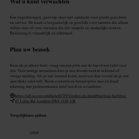
Wat u kunt verwachten
Een ongedwongen, gastvrije sfeer met aandacht voor goede gerechten
en service. De kaart is toegankelijk en geschikt voor mensen die alleen
willen eten of voor vrienden die iets simpels en smakelijks zoeken.
Bediening is vriendelijk en informeel.
Plan uw bezoek
Kom als je alleen bent: vraag om een plek aan de bar of een tafel voor
één. Voor rustige momenten kies je een doordeweekse ochtend of
vroege middag. Als je met iemand komt, reserveer dan vooraf als je een
specifieke tafel wilt. Neem contantloze betaalopties mee en houd
rekening met piekmomenten rond lunch en avondeten.
https://all.accor.com/hotel/C0V5/index.en.shtml#section-facilities
47 Lillie Rd, London SW6 1UD, UK
Vergelijkbare gidsen
GIDS