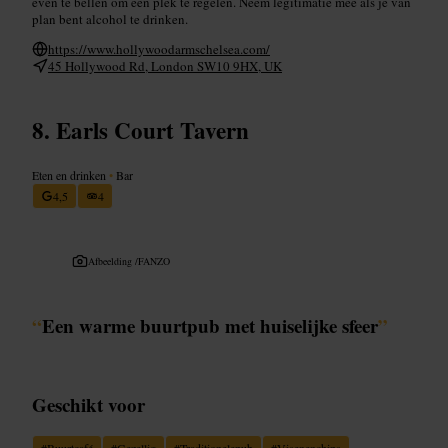
even te bellen om een plek te regelen. Neem legitimatie mee als je van
plan bent alcohol te drinken.
https://www.hollywoodarmschelsea.com/
45 Hollywood Rd, London SW10 9HX, UK
Earls Court Tavern
Eten en drinken
•
Bar
4,5
4
Afbeelding /
FANZO
“
Een warme buurtpub met huiselijke sfeer
”
Geschikt voor
#
Buurtcafé
#
Gezellig
#
Traditionelepub
#
Visenenchips