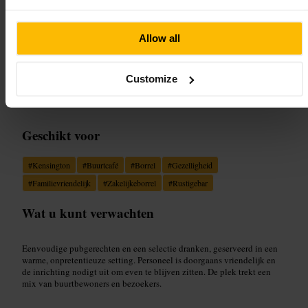
Afbeelding /
Useyourlocal
Allow all
“
Een relaxte pub in Kensington waar je
terechtkunt voor een ongedwongen drankje of
maaltijd.
”
Customize
Geschikt voor
#
Kensington
#
Buurtcafé
#
Borrel
#
Gezelligheid
#
Familievriendelijk
#
Zakelijkeborrel
#
Rustigebar
Wat u kunt verwachten
Eenvoudige pubgerechten en een selectie dranken, geserveerd in een
warme, onpretentieuze setting. Personeel is doorgaans vriendelijk en
de inrichting nodigt uit om even te blijven zitten. De plek trekt een
mix van buurtbewoners en bezoekers.