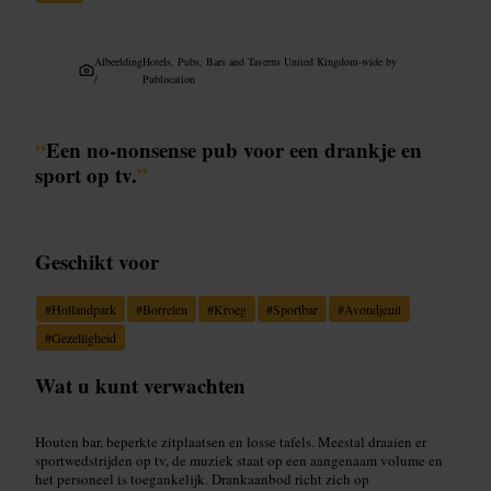
Afbeelding
Hotels, Pubs, Bars and Taverns United Kingdom-wide by
/
Publocation
“
Een no-nonsense pub voor een drankje en
sport op tv.
”
Geschikt voor
#
Hollandpark
#
Borrelen
#
Kroeg
#
Sportbar
#
Avondjeuit
#
Gezelligheid
Wat u kunt verwachten
Houten bar, beperkte zitplaatsen en losse tafels. Meestal draaien er
sportwedstrijden op tv, de muziek staat op een aangenaam volume en
het personeel is toegankelijk. Drankaanbod richt zich op