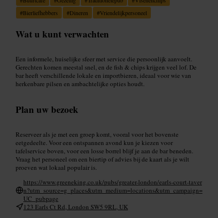
#
Bierliefhebbers
#
Dineren
#
Vriendelijkpersoneel
Wat u kunt verwachten
Een informele, huiselijke sfeer met service die persoonlijk aanvoelt.
Gerechten komen meestal snel, en de fish & chips krijgen veel lof. De
bar heeft verschillende lokale en importbieren, ideaal voor wie van
herkenbare pilsen en ambachtelijke opties houdt.
Plan uw bezoek
Reserveer als je met een groep komt, vooral voor het bovenste
eetgedeelte. Voor een ontspannen avond kun je kiezen voor
tafelservice boven, voor een losse borrel blijf je aan de bar beneden.
Vraag het personeel om een biertip of advies bij de kaart als je wilt
proeven wat lokaal populair is.
https://www.greeneking.co.uk/pubs/greater-london/earls-court-taver
n?utm_source=g_places&utm_medium=locations&utm_campaign=
UC_pubpage
123 Earls Ct Rd, London SW5 9RL, UK