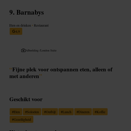
Barnabys
Eten en drinken
•
Restaurant
4,9
Afbeelding /
London Suite
“
Fijne plek voor ontspannen eten, alleen of
met anderen
”
Geschikt voor
#
Eten
#
Soloeten
#
Ontbijt
#
Lunch
#
Dineren
#
Koffie
#
Gezelligheid