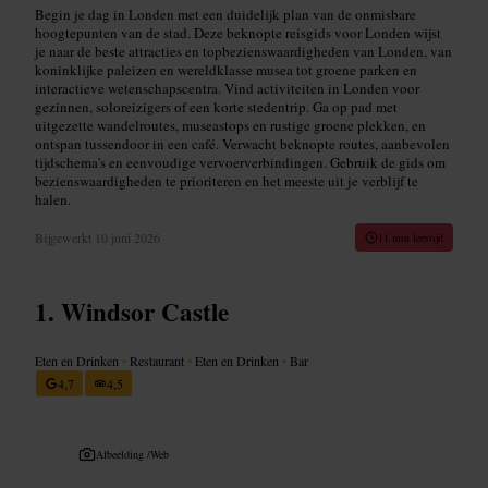
Begin je dag in Londen met een duidelijk plan van de onmisbare
hoogtepunten van de stad. Deze beknopte reisgids voor Londen wijst
je naar de beste attracties en topbezienswaardigheden van Londen, van
koninklijke paleizen en wereldklasse musea tot groene parken en
interactieve wetenschapscentra. Vind activiteiten in Londen voor
gezinnen, soloreizigers of een korte stedentrip. Ga op pad met
uitgezette wandelroutes, museastops en rustige groene plekken, en
ontspan tussendoor in een café. Verwacht beknopte routes, aanbevolen
tijdschema's en eenvoudige vervoerverbindingen. Gebruik de gids om
bezienswaardigheden te prioriteren en het meeste uit je verblijf te
halen.
Bijgewerkt
10 juni 2026
11 min leestijd
Windsor Castle
Eten en Drinken
•
Restaurant
•
Eten en Drinken
•
Bar
4,7
4,5
Afbeelding /
Web