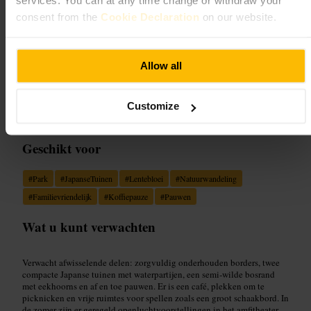
services. You can at any time change or withdraw your
consent from the
Cookie Declaration
on our website.
Afbeelding /
Holland Park (London)
Allow all
“
Kleine stadspark met Japanse tuinen en
rustige wandelpaden
”
Customize
Geschikt voor
#
Park
#
JapanseTuinen
#
Lentebloei
#
Natuurwandeling
#
Familievriendelijk
#
Koffiepauze
#
Pauwen
Wat u kunt verwachten
Verwacht afwisselende delen: zorgvuldig onderhouden borders, twee
compacte Japanse tuinen met waterpartijen, een semi‑wilde bosrand
met eekhoorns en af en toe pauwen. Er is een café, plekken om te
picknicken en vrije ruimtes voor spellen zoals een groot schaakbord. In
de zomer zijn er geregeld openluchtvoorstellingen in het amfitheater.