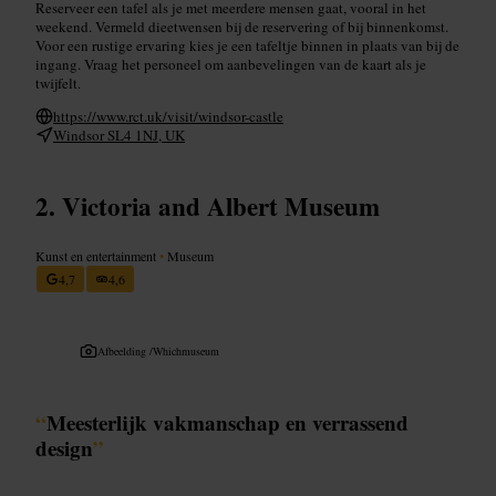
Reserveer een tafel als je met meerdere mensen gaat, vooral in het
weekend. Vermeld dieetwensen bij de reservering of bij binnenkomst.
Voor een rustige ervaring kies je een tafeltje binnen in plaats van bij de
ingang. Vraag het personeel om aanbevelingen van de kaart als je
twijfelt.
https://www.rct.uk/visit/windsor-castle
Windsor SL4 1NJ, UK
Victoria and Albert Museum
Kunst en entertainment
•
Museum
4,7
4,6
Afbeelding /
Whichmuseum
“
Meesterlijk vakmanschap en verrassend
design
”