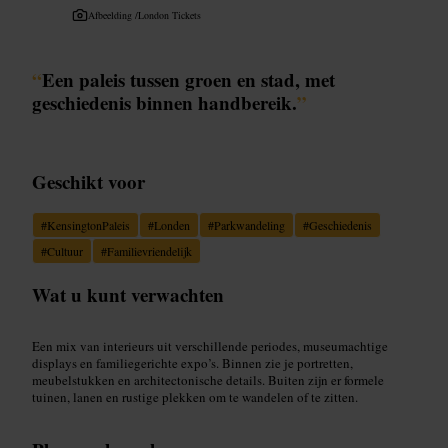
Afbeelding /
London Tickets
“
Een paleis tussen groen en stad, met
geschiedenis binnen handbereik.
”
Geschikt voor
#
KensingtonPaleis
#
Londen
#
Parkwandeling
#
Geschiedenis
#
Cultuur
#
Familievriendelijk
Wat u kunt verwachten
Een mix van interieurs uit verschillende periodes, museumachtige
displays en familiegerichte expo’s. Binnen zie je portretten,
meubelstukken en architectonische details. Buiten zijn er formele
tuinen, lanen en rustige plekken om te wandelen of te zitten.