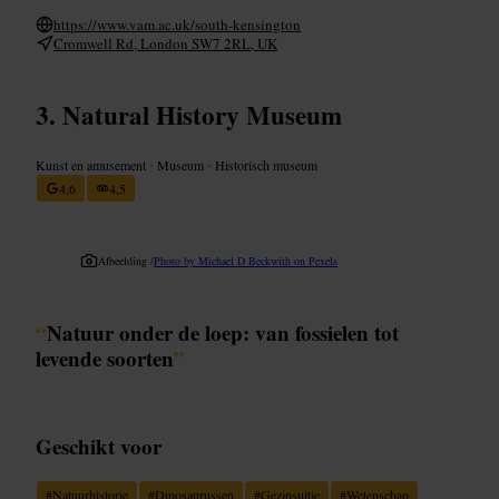
https://www.vam.ac.uk/south-kensington
Cromwell Rd, London SW7 2RL, UK
Natural History Museum
Kunst en amusement
•
Museum
•
Historisch museum
4,6
4,5
Afbeelding /
Photo by Michael D Beckwith on Pexels
“
Natuur onder de loep: van fossielen tot
levende soorten
”
Geschikt voor
#
Natuurhistorie
#
Dinosaurussen
#
Gezinsuitje
#
Wetenschap