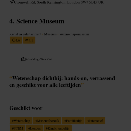
Cromwell Rd, South Kensington, London SW7 5BD, UK
Science Museum
Kunst en entertainment
•
Museum
•
Wetenschapsmuseum
4,6
4,1
Afbeelding /
Time Out
“
Wetenschap dichtbij: hands-on, verrassend
en geschikt voor alle leeftijden
”
Geschikt voor
#
Wetenschap
#
Museumbezoek
#
Familieuitje
#
Interactief
#
STEM
#
Londen
#
Kindvriendelijk