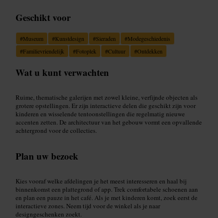
Geschikt voor
#
Museum
#
Kunstdesign
#
Sieraden
#
Modegeschiedenis
#
Familievriendelijk
#
Fotoplek
#
Cultuur
#
Ontdekken
Wat u kunt verwachten
Ruime, thematische galerijen met zowel kleine, verfijnde objecten als
grotere opstellingen. Er zijn interactieve delen die geschikt zijn voor
kinderen en wisselende tentoonstellingen die regelmatig nieuwe
accenten zetten. De architectuur van het gebouw vormt een opvallende
achtergrond voor de collecties.
Plan uw bezoek
Kies vooraf welke afdelingen je het meest interesseren en haal bij
binnenkomst een plattegrond of app. Trek comfortabele schoenen aan
en plan een pauze in het café. Als je met kinderen komt, zoek eerst de
interactieve zones. Neem tijd voor de winkel als je naar
designgeschenken zoekt.