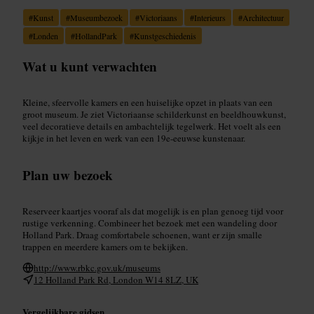
#
Kunst
#
Museumbezoek
#
Victoriaans
#
Interieurs
#
Architectuur
#
Londen
#
HollandPark
#
Kunstgeschiedenis
Wat u kunt verwachten
Kleine, sfeervolle kamers en een huiselijke opzet in plaats van een
groot museum. Je ziet Victoriaanse schilderkunst en beeldhouwkunst,
veel decoratieve details en ambachtelijk tegelwerk. Het voelt als een
kijkje in het leven en werk van een 19e-eeuwse kunstenaar.
Plan uw bezoek
Reserveer kaartjes vooraf als dat mogelijk is en plan genoeg tijd voor
rustige verkenning. Combineer het bezoek met een wandeling door
Holland Park. Draag comfortabele schoenen, want er zijn smalle
trappen en meerdere kamers om te bekijken.
http://www.rbkc.gov.uk/museums
12 Holland Park Rd, London W14 8LZ, UK
Vergelijkbare gidsen