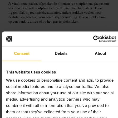
Je vindt nette paden, afgebakende bloemen- en sierplanten, gazons om
te zitten en enkele sculpturen en zichtlijnen naar het paleis. Delen
liggen vlak bij toeristische attracties, andere stukken voelen meer
besloten en geschikt voor een rustige wandeling. Er zijn plekken om
op een bank te zitten of op het gras te picknicken.
Plan uw bezoek
Kom op comfortabele schoenen, neem water en een lichte snack mee en
houdt rekening met wisselvallig weer. Combineer de wandeling met
Consent
Details
About
een bezoek aan nabijgelegen musea of cafés. Kijk ter plaatse naar
aanwijzingen en afgesloten delen, sommige stukken liggen direct bij
het paleis en zijn beperkt toegankelijk.
This website uses cookies
https://www.hrp.org.uk/kensington-palace/whats-on/the-palace-gar
dens/#gs.pc36et
We use cookies to personalise content and ads, to provide
social media features and to analyse our traffic. We also
share information about your use of our site with our social
Holland Park
media, advertising and analytics partners who may
combine it with other information that you’ve provided to
Bezienswaardigheden en buitenactiviteiten
•
Park
them or that they’ve collected from your use of their
4,7
4,6