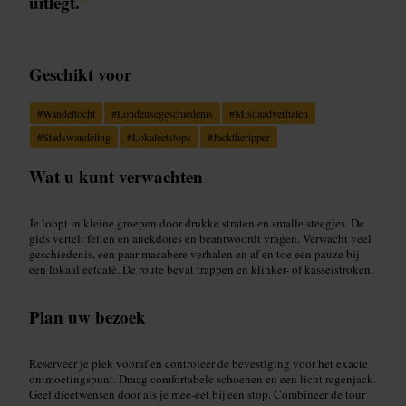
uitlegt.
”
Geschikt voor
#
Wandeltocht
#
Londensegeschiedenis
#
Misdaadverhalen
#
Stadswandeling
#
Lokaleetstops
#
Jacktheripper
Wat u kunt verwachten
Je loopt in kleine groepen door drukke straten en smalle steegjes. De
gids vertelt feiten en anekdotes en beantwoordt vragen. Verwacht veel
geschiedenis, een paar macabere verhalen en af en toe een pauze bij
een lokaal eetcafé. De route bevat trappen en klinker- of kasseistroken.
Plan uw bezoek
Reserveer je plek vooraf en controleer de bevestiging voor het exacte
ontmoetingspunt. Draag comfortabele schoenen en een licht regenjack.
Geef dieetwensen door als je mee-eet bij een stop. Combineer de tour