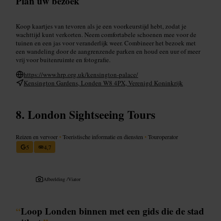
Plan uw bezoek
Koop kaartjes van tevoren als je een voorkeurstijd hebt, zodat je
wachttijd kunt verkorten. Neem comfortabele schoenen mee voor de
tuinen en een jas voor veranderlijk weer. Combineer het bezoek met
een wandeling door de aangrenzende parken en houd een uur of meer
vrij voor buitenruimte en fotografie.
https://www.hrp.org.uk/kensington-palace/
Kensington Gardens, Londen W8 4PX, Verenigd Koninkrijk
London Sightseeing Tours
Reizen en vervoer
•
Toeristische informatie en diensten
•
Touroperator
5
4,7
Afbeelding /
Viator
“
Loop Londen binnen met een gids die de stad