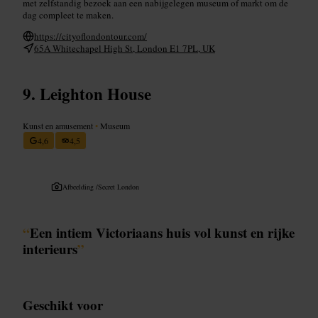
met zelfstandig bezoek aan een nabijgelegen museum of markt om de
dag compleet te maken.
https://cityoflondontour.com/
65A Whitechapel High St, London E1 7PL, UK
Leighton House
Kunst en amusement
•
Museum
4,6
4,5
Afbeelding /
Secret London
“
Een intiem Victoriaans huis vol kunst en rijke
interieurs
”
Geschikt voor