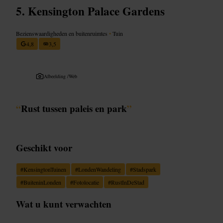
Kensington Palace Gardens
Bezienswaardigheden en buitenruimtes
•
Tuin
4,8
3,5
Afbeelding /
Web
“
Rust tussen paleis en park
”
Geschikt voor
#
KensingtonTuinen
#
LondenWandeling
#
Stadspark
#
BuiteninLonden
#
Fotolocatie
#
RustInDeStad
Wat u kunt verwachten