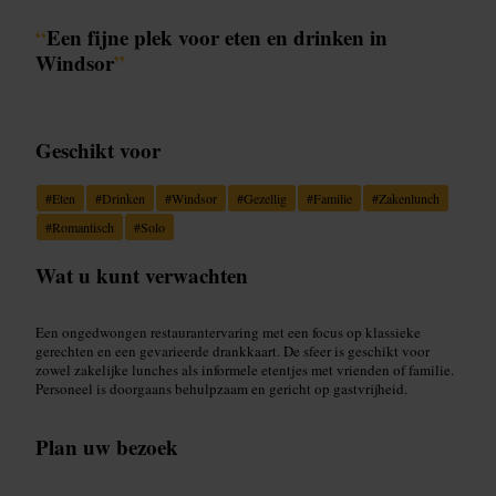
“
Een fijne plek voor eten en drinken in
Windsor
”
Geschikt voor
#
Eten
#
Drinken
#
Windsor
#
Gezellig
#
Familie
#
Zakenlunch
#
Romantisch
#
Solo
Wat u kunt verwachten
Een ongedwongen restaurantervaring met een focus op klassieke
gerechten en een gevarieerde drankkaart. De sfeer is geschikt voor
zowel zakelijke lunches als informele etentjes met vrienden of familie.
Personeel is doorgaans behulpzaam en gericht op gastvrijheid.
Plan uw bezoek