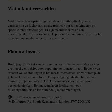
Wat u kunt verwachten
Veel interactieve opstellingen en demonstraties, displays over
engineering en luchtvaart, aparte ruimtes voor jonge kinderen en
speciale tentoonstellingen. Er zijn meerdere cafés en een
museumwinkel voor souvenirs. De presentatie combineert historische
objecten met moderne hands-on ervaringen.
Plan uw bezoek
Boek je gratis ticket van tevoren om wachtrijen te vermijden en kies
eventueel een tijdslot voor populaire tentoonstellingen. Bedenk van
tevoren welke afdelingen je het meest interesseren, zo voorkom je dat
je te veel heen en weer loopt. Er zijn eetgelegenheden binnen het
museum, of je kunt een picknick meenemen voor de daarvoor
bestemde plekken. Het museum heeft faciliteiten voor
rolstoelgebruikers en kindvriendelijke voorzieningen.
https://www.sciencemuseum.org.uk/
Exhibition Rd, South Kensington, London SW7 2DD, UK