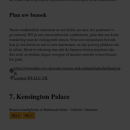
Plan uw bezoek
Neem comfortabele schoenen en een lichte jas mee, het padennet is
gevarieerd. Wil je een museumbezoek combineren, plan dan een korte
wandeling naar de omliggende musea. Voor een ontspannen bezoek
kun je een kleed en wat te eten meenemen; er zijn genoeg plekken om
te zitten. Houd er rekening mee dat de Japanse tuinen populair zijn,
dus zoek op drukke dagen vroegere of minder centrale routes binnen
het park.
https://www.rbkc.gov.uk/parks-leisure-and-culture/parks/holland-pa
rk
London W8 6LU, UK
Kensington Palace
Bezienswaardigheden en Buitenactiviteiten
•
Gebouw / Structuur
4,5
3,7