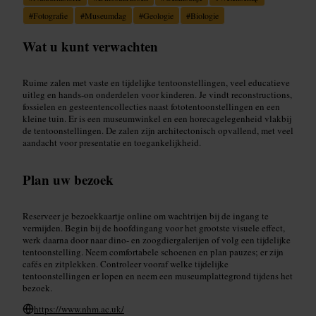
#
Fotografie
#
Museumdag
#
Geologie
#
Biologie
Wat u kunt verwachten
Ruime zalen met vaste en tijdelijke tentoonstellingen, veel educatieve
uitleg en hands-on onderdelen voor kinderen. Je vindt reconstructions,
fossielen en gesteentencollecties naast fototentoonstellingen en een
kleine tuin. Er is een museumwinkel en een horecagelegenheid vlakbij
de tentoonstellingen. De zalen zijn architectonisch opvallend, met veel
aandacht voor presentatie en toegankelijkheid.
Plan uw bezoek
Reserveer je bezoekkaartje online om wachtrijen bij de ingang te
vermijden. Begin bij de hoofdingang voor het grootste visuele effect,
werk daarna door naar dino- en zoogdiergalerijen of volg een tijdelijke
tentoonstelling. Neem comfortabele schoenen en plan pauzes; er zijn
cafés en zitplekken. Controleer vooraf welke tijdelijke
tentoonstellingen er lopen en neem een museumplattegrond tijdens het
bezoek.
https://www.nhm.ac.uk/