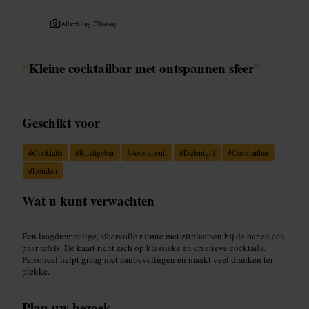
Afbeelding /
Thatsup
“
Kleine cocktailbar met ontspannen sfeer
”
Geschikt voor
#
Cocktails
#
Rustigebar
#
Avondjeuit
#
Datenight
#
Cocktailbar
#
Londen
Wat u kunt verwachten
Een laagdrempelige, sfeervolle ruimte met zitplaatsen bij de bar en een
paar tafels. De kaart richt zich op klassieke en creatieve cocktails.
Personeel helpt graag met aanbevelingen en maakt veel dranken ter
plekke.
Plan uw bezoek