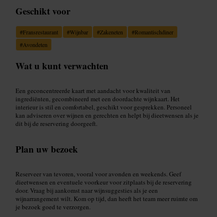
Geschikt voor
#
Fransrestaurant
#
Wijnbar
#
Zakeneten
#
Romantischdiner
#
Avondeten
Wat u kunt verwachten
Een geconcentreerde kaart met aandacht voor kwaliteit van
ingrediënten, gecombineerd met een doordachte wijnkaart. Het
interieur is stil en comfortabel, geschikt voor gesprekken. Personeel
kan adviseren over wijnen en gerechten en helpt bij dieetwensen als je
dit bij de reservering doorgeeft.
Plan uw bezoek
Reserveer van tevoren, vooral voor avonden en weekends. Geef
dieetwensen en eventuele voorkeur voor zitplaats bij de reservering
door. Vraag bij aankomst naar wijnsuggesties als je een
wijnarrangement wilt. Kom op tijd, dan heeft het team meer ruimte om
je bezoek goed te verzorgen.