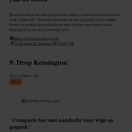
Reserveer als je met een groep komt, anders is aanschuiven aan de bar
vaak voldoende. Vraag de bartender om een suggestie als je twijfelt.
Neem een geldig identiteitsbewijs mee en kies voor smart casual
kleding als je een rustig avondje wilt.
https://www.twiceshy.co.uk/
14 Hogarth Pl, London SW5 0QT, UK
Drop Kensington
Eten en drinken
•
Bar
4,8
Afbeelding /
tlc Estate Agents
“
Compacte bar met aandacht voor wijn en
gesprek
”