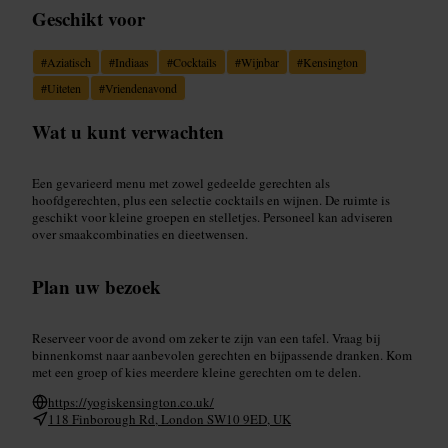
Geschikt voor
#
Aziatisch
#
Indiaas
#
Cocktails
#
Wijnbar
#
Kensington
#
Uiteten
#
Vriendenavond
Wat u kunt verwachten
Een gevarieerd menu met zowel gedeelde gerechten als
hoofdgerechten, plus een selectie cocktails en wijnen. De ruimte is
geschikt voor kleine groepen en stelletjes. Personeel kan adviseren
over smaakcombinaties en dieetwensen.
Plan uw bezoek
Reserveer voor de avond om zeker te zijn van een tafel. Vraag bij
binnenkomst naar aanbevolen gerechten en bijpassende dranken. Kom
met een groep of kies meerdere kleine gerechten om te delen.
https://yogiskensington.co.uk/
118 Finborough Rd, London SW10 9ED, UK