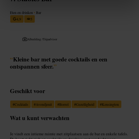
Eten en drinken
•
Bar
4,9
5
Afbeelding /
Tripadvisor
“
Kleine bar met goede cocktails en een
ontspannen sfeer.
”
Geschikt voor
#
Cocktails
#
Avondjeuit
#
Borrel
#
Gezelligheid
#
Kensington
Wat u kunt verwachten
Je vindt een intieme ruimte met zitplaatsen aan de bar en enkele tafels.
De kaart richt zich op cocktails en drankjes, met aandacht voor