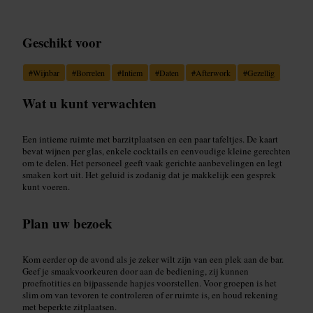
Geschikt voor
#
Wijnbar
#
Borrelen
#
Intiem
#
Daten
#
Afterwork
#
Gezellig
Wat u kunt verwachten
Een intieme ruimte met barzitplaatsen en een paar tafeltjes. De kaart
bevat wijnen per glas, enkele cocktails en eenvoudige kleine gerechten
om te delen. Het personeel geeft vaak gerichte aanbevelingen en legt
smaken kort uit. Het geluid is zodanig dat je makkelijk een gesprek
kunt voeren.
Plan uw bezoek
Kom eerder op de avond als je zeker wilt zijn van een plek aan de bar.
Geef je smaakvoorkeuren door aan de bediening, zij kunnen
proefnotities en bijpassende hapjes voorstellen. Voor groepen is het
slim om van tevoren te controleren of er ruimte is, en houd rekening
met beperkte zitplaatsen.