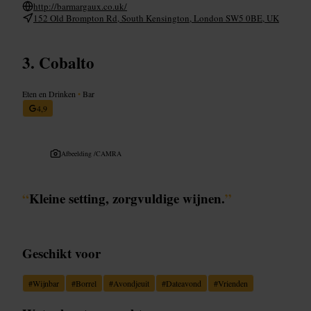
http://barmargaux.co.uk/
152 Old Brompton Rd, South Kensington, London SW5 0BE, UK
Cobalto
Eten en Drinken
•
Bar
4,9
Afbeelding /
CAMRA
“
Kleine setting, zorgvuldige wijnen.
”
Geschikt voor
#
Wijnbar
#
Borrel
#
Avondjeuit
#
Dateavond
#
Vrienden