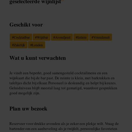
geselecteerde wijnlijst
”
Geschikt voor
#
Cocktailbar
#
Wijnbar
#
Avondjeuit
#
Intiem
#
Vriendenuit
#
Zakelijk
#
Londen
Wat u kunt verwachten
Je vindt een beperkt, goed samengesteld cocktailmenu en een
wijnkaart die bij de bar past. De ruimte is klein, met barkrukken en
tafeltjes dicht bij elkaar. Personeel is deskundig en helpt bij keuzes.
Geluidniveau blijft meestal laag tot gematigd, waardoor gesprekken
goed mogelijk zijn.
Plan uw bezoek
Reserveer voor drukke avonden als je zeker een plekje wilt. Vraag de
bartender om een aanbeveling als je twijfelt, persoonlijke favorieten