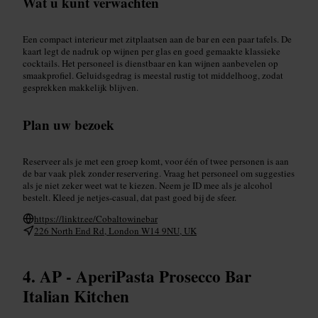
Wat u kunt verwachten
Een compact interieur met zitplaatsen aan de bar en een paar tafels. De
kaart legt de nadruk op wijnen per glas en goed gemaakte klassieke
cocktails. Het personeel is dienstbaar en kan wijnen aanbevelen op
smaakprofiel. Geluidsgedrag is meestal rustig tot middelhoog, zodat
gesprekken makkelijk blijven.
Plan uw bezoek
Reserveer als je met een groep komt, voor één of twee personen is aan
de bar vaak plek zonder reservering. Vraag het personeel om suggesties
als je niet zeker weet wat te kiezen. Neem je ID mee als je alcohol
bestelt. Kleed je netjes-casual, dat past goed bij de sfeer.
https://linktr.ee/Cobaltowinebar
226 North End Rd, London W14 9NU, UK
AP - AperiPasta Prosecco Bar
Italian Kitchen