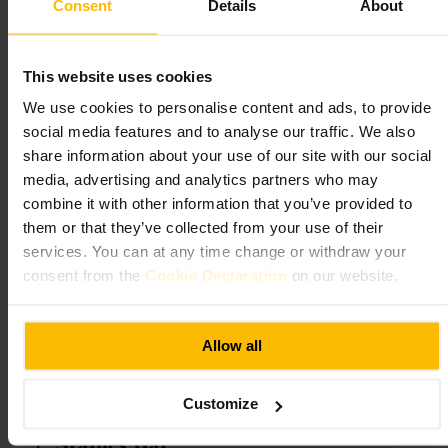
#
Eten
#
Dineren
#
Kensington
#
HollandPark
#
Familievriendelijk
Consent
Details
About
#
Zakenetentje
#
Vriendenavond
Wat u kunt verwachten
This website uses cookies
We use cookies to personalise content and ads, to provide
Een comfortabele sfeer met tafels voor verschillende groepsgroottes.
social media features and to analyse our traffic. We also
Het menu biedt zowel eenvoudige als meer uitgewerkte gerechten,
share information about your use of our site with our social
geschikt voor een avondje uit of een zakelijke maaltijd. Personeel
helpt met aanbevelingen en met dieetwensen wanneer nodig.
media, advertising and analytics partners who may
combine it with other information that you’ve provided to
Plan uw bezoek
them or that they’ve collected from your use of their
services. You can at any time change or withdraw your
consent from the
Cookie Declaration
on our website.
Reserveer vooral in het weekend of voor grotere groepen. Geef
dieetwensen door bij de reservering. Vraag bij aankomst om een tafel
bij het raam als je natuurlijk licht wilt. Voor zakelijke diners kun je een
eerder tijdstip kiezen voor meer rust.
Allow all
http://thehollandkensington.co.uk/
25 Earls Ct Rd, London W8 6EB, UK
Customize
Stables Bar