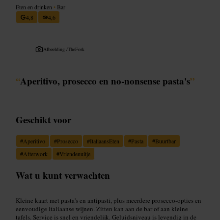
Eten en drinken
•
Bar
4,8
4,6
Afbeelding /
TheFork
“
Aperitivo, prosecco en no-nonsense pasta's
”
Geschikt voor
#
Aperitivo
#
Prosecco
#
ItaliaansEten
#
Pasta
#
Buurtbar
#
Afterwork
#
Vriendenuitje
Wat u kunt verwachten
Kleine kaart met pasta's en antipasti, plus meerdere prosecco-opties en
eenvoudige Italiaanse wijnen. Zitten kan aan de bar of aan kleine
tafels. Service is snel en vriendelijk. Geluidsniveau is levendig in de