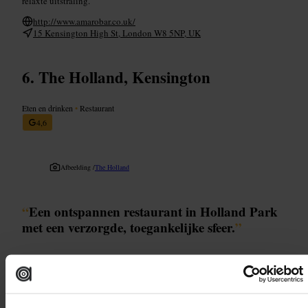
relaxte uitstraling.
http://www.amarobar.co.uk/
15 Kensington High St, London W8 5NP, UK
The Holland, Kensington
Eten en drinken
•
Restaurant
4,6
Afbeelding /
The Holland
“
Een ontspannen restaurant in Holland Park
met een verzorgde, toegankelijke sfeer.
”
Geschikt voor