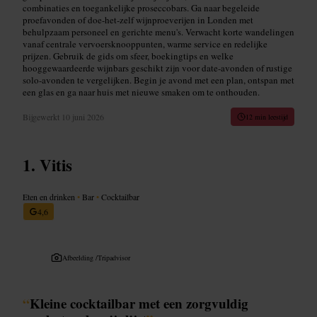
combinaties en toegankelijke proseccobars. Ga naar begeleide
proefavonden of doe-het-zelf wijnproeverijen in Londen met
behulpzaam personeel en gerichte menu's. Verwacht korte wandelingen
vanaf centrale vervoersknooppunten, warme service en redelijke
prijzen. Gebruik de gids om sfeer, boekingtips en welke
hooggewaardeerde wijnbars geschikt zijn voor date-avonden of rustige
solo-avonden te vergelijken. Begin je avond met een plan, ontspan met
een glas en ga naar huis met nieuwe smaken om te onthouden.
Bijgewerkt
10 juni 2026
12 min leestijd
Vitis
Eten en drinken
•
Bar
•
Cocktailbar
4,6
Afbeelding /
Tripadvisor
“
Kleine cocktailbar met een zorgvuldig