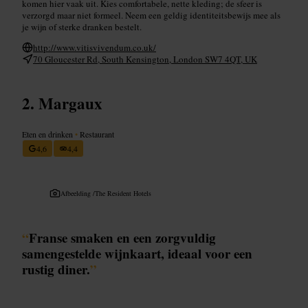
komen hier vaak uit. Kies comfortabele, nette kleding; de sfeer is
verzorgd maar niet formeel. Neem een geldig identiteitsbewijs mee als
je wijn of sterke dranken bestelt.
http://www.vitisvivendum.co.uk/
70 Gloucester Rd, South Kensington, London SW7 4QT, UK
Margaux
Eten en drinken
•
Restaurant
4,6
4,4
Afbeelding /
The Resident Hotels
“
Franse smaken en een zorgvuldig
samengestelde wijnkaart, ideaal voor een
rustig diner.
”