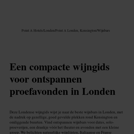
Afbeelding /
Google AI
Point A Hotels
/
Londen
/
Point A Londen, Kensington
/
Wijnbars
Een compacte wijngids
voor ontspannen
proefavonden in Londen
Deze Londense wijngids wijst je naar de beste wijnbars in Londen, met
de nadruk op gezellige, goed gevulde plekken rond Kensington en
omliggende buurten. Vind ontspannen wijnbars voor dates, solo-
proeverijen, een drankje vóór het theater en avonden met een kleine
groep. We belichten natuurlijke wijnlijsten, Italiaanse en Franse