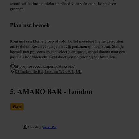
avond, stiller buiten piekuren. Goed voor solo-eters, koppels en
groepen.
Plan uw bezoek
Kom met een kleine groep of solo, bestel meerdere kleine gerechten
om te delen. Reserveer als je met vijf personen of meer komt. Start je
bezoek met prosecco en een selectie antipasti, wissel daarna naar een
pasta als hoofdgerecht. Geef dieetwensen door bij het bestellen.
http://proseccobar.aperipasta.co.uk/
8 Charleville Rd, London W14 9JL, UK
AMARO BAR - London
4,9
Afbeelding /
Amaro Bar