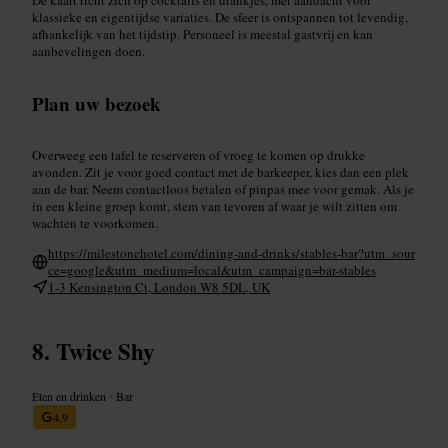
klassieke en eigentijdse variaties. De sfeer is ontspannen tot levendig,
afhankelijk van het tijdstip. Personeel is meestal gastvrij en kan
aanbevelingen doen.
Plan uw bezoek
Overweeg een tafel te reserveren of vroeg te komen op drukke
avonden. Zit je voor goed contact met de barkeeper, kies dan een plek
aan de bar. Neem contactloos betalen of pinpas mee voor gemak. Als je
in een kleine groep komt, stem van tevoren af waar je wilt zitten om
wachten te voorkomen.
https://milestonehotel.com/dining-and-drinks/stables-bar?utm_sour
ce=google&utm_medium=local&utm_campaign=bar-stables
1-3 Kensington Ct, London W8 5DL, UK
Twice Shy
Eten en drinken
•
Bar
4,9