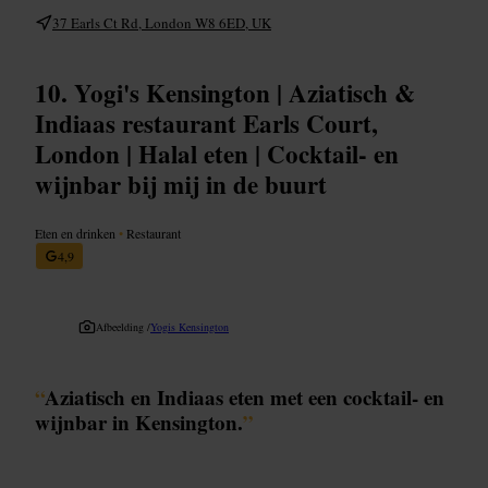
37 Earls Ct Rd, London W8 6ED, UK
Yogi's Kensington | Aziatisch &
Indiaas restaurant Earls Court,
London | Halal eten | Cocktail- en
wijnbar bij mij in de buurt
Eten en drinken
•
Restaurant
4,9
Afbeelding /
Yogis Kensington
“
Aziatisch en Indiaas eten met een cocktail- en
wijnbar in Kensington.
”