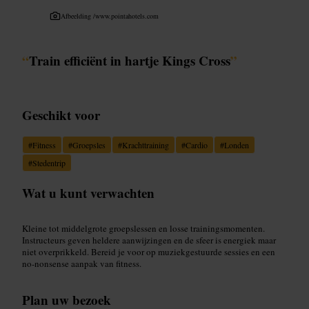
Afbeelding /
www.pointahotels.com
“
Train efficiënt in hartje Kings Cross
”
Geschikt voor
#
Fitness
#
Groepsles
#
Krachttraining
#
Cardio
#
Londen
#
Stedentrip
Wat u kunt verwachten
Kleine tot middelgrote groepslessen en losse trainingsmomenten.
Instructeurs geven heldere aanwijzingen en de sfeer is energiek maar
niet overprikkeld. Bereid je voor op muziekgestuurde sessies en een
no-nonsense aanpak van fitness.
Plan uw bezoek