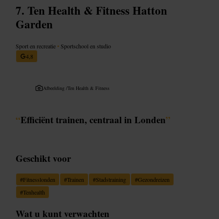
Ten Health & Fitness Hatton
Garden
Sport en recreatie
•
Sportschool en studio
4,8
Afbeelding /
Ten Health & Fitness
“
Efficiënt trainen, centraal in Londen
”
Geschikt voor
#
Fitnesslonden
#
Trainen
#
Stadstraining
#
Gezondreizen
#
Tenhealth
Wat u kunt verwachten