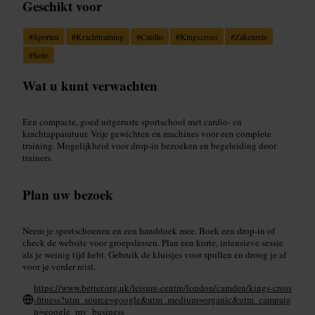
Geschikt voor
#
Sporten
#
Krachttraining
#
Cardio
#
Kingscross
#
Zakenreis
#
Solo
Wat u kunt verwachten
Een compacte, goed uitgeruste sportschool met cardio- en
krachtapparatuur. Vrije gewichten en machines voor een complete
training. Mogelijkheid voor drop-in bezoeken en begeleiding door
trainers.
Plan uw bezoek
Neem je sportschoenen en een handdoek mee. Boek een drop-in of
check de website voor groepslessen. Plan een korte, intensieve sessie
als je weinig tijd hebt. Gebruik de kluisjes voor spullen en droog je af
voor je verder reist.
https://www.better.org.uk/leisure-centre/london/camden/kings-cross
-fitness?utm_source=google&utm_medium=organic&utm_campaig
n=google_my_business