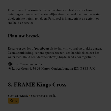
Functionele fitnessruimte met apparatuur en plekken voor losse
oefeningen. Een zakelijke, stedelijke sfeer met veel mensen die korte,
doelgerichte trainingen doen. Personeel is klantgericht en gericht op
snelheid en service.
Plan uw bezoek
Reserveer een les of proefbeurt als je dat wilt, vooral op drukke dagen.
Neem sportkleding, schone sportschoenen, een handdoek en een fles
water mee. Houd een identiteitsbewijs bij de hand voor registratie.
https://www.ten.co.uk/
Lower Ground, 36-38 Hatton Garden, London EC1N 8EB, UK
FRAME Kings Cross
Sport en recreatie
•
Sportschool en studio
4,5