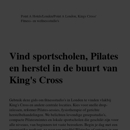
Afbeelding /
Google AI
Point A Hotels
/
Londen
/
Point A London, Kings Cross
/
Fitness- en wellnessstudio's
Vind sportscholen, Pilates
en herstel in de buurt van
King's Cross
Gebruik deze gids om fitnessstudio's in Londen te vinden vlakbij
King's Cross en andere centrale locaties. Kies voor snelle drop-
inlessen, reformer Pilates-sessies, fysiotherapie of gerichte
herstelbehandelingen. We belichten levendige groepsstudio's,
compacte Pilatesruimtes en lokale sportscholen die geschikt zijn voor
alle niveaus, van beginners tot vaste bezoekers. Begin je dag met een
energierijke workout, ga naar een mindful Pilatesles of ontspan in een