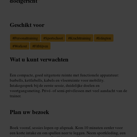
doelgericht
”
Geschikt voor
#
Personaltraining
#
Sportschool
#
Krachttraining
#
Islington
#
Workout
#
Fitblijven
Wat u kunt verwachten
Een compacte, goed uitgeruste ruimte met functionele apparatuur:
barbells, kettlebells, kabels en vloerruimte voor mobility.
Intakegesprek bij de eerste sessie, duidelijke doelen en
voortgangsmeting. Privé- of semi-privélessen met veel aandacht van de
trainer.
Plan uw bezoek
Boek vooraf, sessies lopen op afspraak. Kom 10 minuten eerder voor
een korte intake en om spullen neer te leggen. Neem sportkleding, een