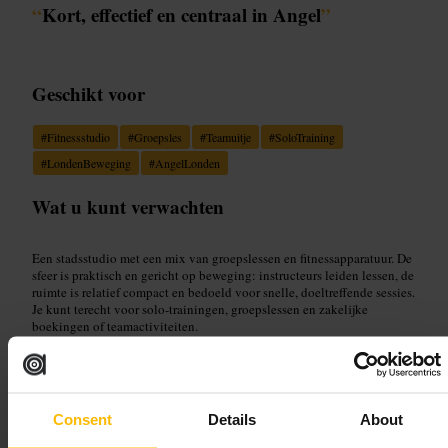
“
Kort, effectief en centraal in Angel
”
Geschikt voor
#
Fitnessstudio
#
Groepsles
#
Teamuitje
#
SoloTraining
#
LondenBeweging
#
AngelLonden
Wat u kunt verwachten
Een stadsstudio met een mix van groepslessen en fitnessapparatuur. De
sfeer is praktisch en gericht op beweging: instructeurs leiden lessen, de
ruimte is relatief compact en bedoeld voor snelle, doeltreffende sessies.
Je kunt terecht voor solo-trainingen, groepslessen en zakelijke
boekingen of teamactiviteiten.
Plan uw bezoek
Consent
Details
About
Boek je les vooraf via de app of website om teleurstelling te
voorkomen. Kom in sportkleding en draag schone sportschoenen.