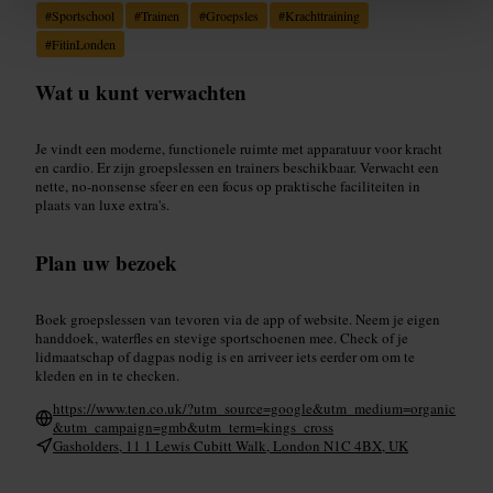
#
Sportschool
#
Trainen
#
Groepsles
#
Krachttraining
#
FitinLonden
Wat u kunt verwachten
Je vindt een moderne, functionele ruimte met apparatuur voor kracht
en cardio. Er zijn groepslessen en trainers beschikbaar. Verwacht een
nette, no-nonsense sfeer en een focus op praktische faciliteiten in
plaats van luxe extra's.
Plan uw bezoek
Boek groepslessen van tevoren via de app of website. Neem je eigen
handdoek, waterfles en stevige sportschoenen mee. Check of je
lidmaatschap of dagpas nodig is en arriveer iets eerder om om te
kleden en in te checken.
https://www.ten.co.uk/?utm_source=google&utm_medium=organic
&utm_campaign=gmb&utm_term=kings_cross
Gasholders, 11 1 Lewis Cubitt Walk, London N1C 4BX, UK