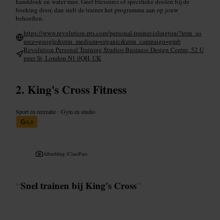
handdoek en water mee. Geef blessures of specifieke doelen bij de
boeking door, dan stelt de trainer het programma aan op jouw
behoeften.
https://www.revolution-pts.com/personal-trainer-islington/?utm_so
urce=google&utm_medium=organic&utm_campaign=gmb
Revolution Personal Training Studios Business Design Centre, 52 U
pper St, London N1 0QH, UK
King's Cross Fitness
Sport en recreatie
•
Gym en studio
4,8
Afbeelding /
ClassPass
“
Snel trainen bij King's Cross
”