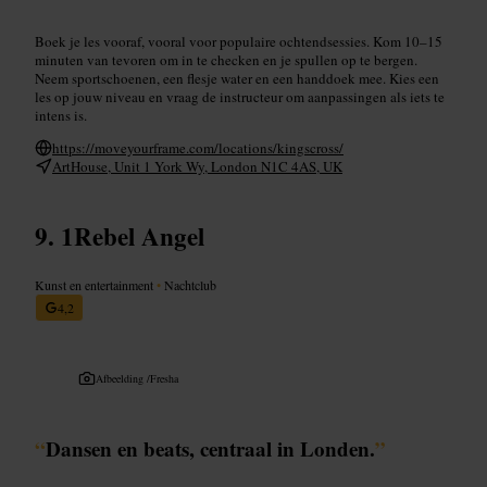
Boek je les vooraf, vooral voor populaire ochtendsessies. Kom 10–15
minuten van tevoren om in te checken en je spullen op te bergen.
Neem sportschoenen, een flesje water en een handdoek mee. Kies een
les op jouw niveau en vraag de instructeur om aanpassingen als iets te
intens is.
https://moveyourframe.com/locations/kingscross/
ArtHouse, Unit 1 York Wy, London N1C 4AS, UK
1Rebel Angel
Kunst en entertainment
•
Nachtclub
4,2
Afbeelding /
Fresha
“
Dansen en beats, centraal in Londen.
”