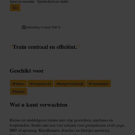
Sport en recreatie
•
Sportschool en studio
4
Afbeelding /
Central YMCA
“
Train centraal en efficiënt.
”
Geschikt voor
#
Fitness
#
Groepslessen
#
Budgetvriendelijk
#
Centraleplek
#
Trainen
Wat u kunt verwachten
Kleine tot middelgrote ruimte met vrije gewichten, machines en
loopbanden. Studio met een vast schema voor groepslessen zoals yoga,
HIIT of spinning. Kleedkamers, douches en kluisjes aanwezig.