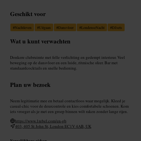
Geschikt voor
#
Nachtleven
#
Uitgaan
#
Dansvloer
#
LondenseNacht
#
DJsets
Wat u kunt verwachten
Donkere clubruimte met felle verlichting en gedempt interieur. Veel
beweging op de dansvloer en een luide, ritmische sfeer. Bar met
standaardcocktails en snelle bediening.
Plan uw bezoek
Neem legitimatie mee en betaal contactloos waar mogelijk. Kleed je
casual-chic voor de deurcontrole en kies comfortabele schoenen. Kom
iets vroeger als je met een groep binnen wilt raken zonder lange rijen.
https://www.1rebel.com/en-gb
403, 405 St John St, London EC1V 4AB, UK
Vergelijkbare gidsen