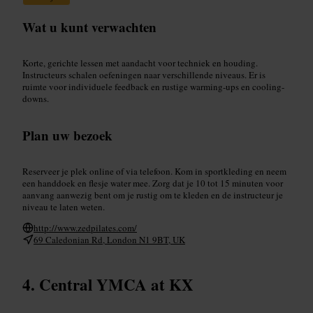
Wat u kunt verwachten
Korte, gerichte lessen met aandacht voor techniek en houding.
Instructeurs schalen oefeningen naar verschillende niveaus. Er is
ruimte voor individuele feedback en rustige warming-ups en cooling-
downs.
Plan uw bezoek
Reserveer je plek online of via telefoon. Kom in sportkleding en neem
een handdoek en flesje water mee. Zorg dat je 10 tot 15 minuten voor
aanvang aanwezig bent om je rustig om te kleden en de instructeur je
niveau te laten weten.
http://www.zedpilates.com/
69 Caledonian Rd, London N1 9BT, UK
Central YMCA at KX