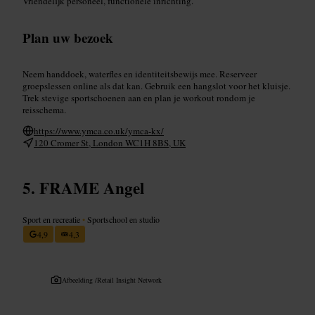
Vriendelijk personeel, functionele inrichting.
Plan uw bezoek
Neem handdoek, waterfles en identiteitsbewijs mee. Reserveer
groepslessen online als dat kan. Gebruik een hangslot voor het kluisje.
Trek stevige sportschoenen aan en plan je workout rondom je
reisschema.
https://www.ymca.co.uk/ymca-kx/
120 Cromer St, London WC1H 8BS, UK
FRAME Angel
Sport en recreatie
•
Sportschool en studio
4,9
4,3
Afbeelding /
Retail Insight Network