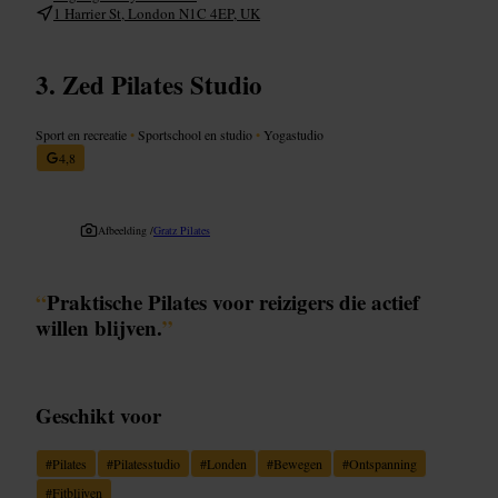
1 Harrier St, London N1C 4EP, UK
Zed Pilates Studio
Sport en recreatie
•
Sportschool en studio
•
Yogastudio
4,8
Afbeelding /
Gratz Pilates
“
Praktische Pilates voor reizigers die actief
willen blijven.
”
Geschikt voor
#
Pilates
#
Pilatesstudio
#
Londen
#
Bewegen
#
Ontspanning
#
Fitblijven