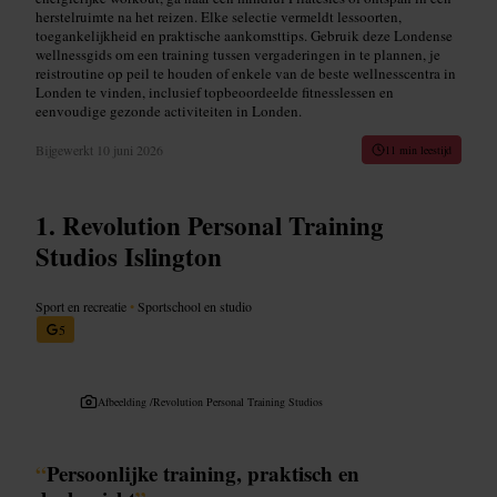
herstelruimte na het reizen. Elke selectie vermeldt lessoorten,
toegankelijkheid en praktische aankomsttips. Gebruik deze Londense
wellnessgids om een training tussen vergaderingen in te plannen, je
reistroutine op peil te houden of enkele van de beste wellnesscentra in
Londen te vinden, inclusief topbeoordeelde fitnesslessen en
eenvoudige gezonde activiteiten in Londen.
Bijgewerkt
10 juni 2026
11 min leestijd
Revolution Personal Training
Studios Islington
Sport en recreatie
•
Sportschool en studio
5
Afbeelding /
Revolution Personal Training Studios
“
Persoonlijke training, praktisch en